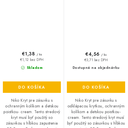
detskou poistkou- cream
ochranným kolíkom a
detskou poistkou- cream
€1,38
€4,56
/ ks
/ ks
€1,12 bez DPH
€3,71 bez DPH
Skladom
Dostupné na objednávku
DO KOŠÍKA
DO KOŠÍKA
Niko Kryt pre zásuvku s
Niko Kryt pre zásuvku s
ochranným kolíkom a detskou
odklápacou krytkou, ochranným
poistkou- cream. Tento stredový
kolíkom a detskou poistkou-
kryt musí byť použitý so
cream. Tento stredový kryt musí
zásuvkou s hĺbkou zapustenia
byť použitý so zásuvkou s hĺbkou