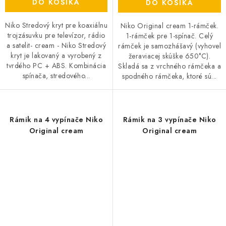
DO KOŠÍKA
DO KOŠÍKA
Niko Stredový kryt pre koaxiálnu
Niko Original cream 1-rámček.
trojzásuvku pre televízor, rádio
1-rámček pre 1-spínač. Celý
a satelit- cream - Niko Stredový
rámček je samozhášavý (vyhovel
kryt je lakovaný a vyrobený z
žeraviacej skúške 650°C).
tvrdého PC + ABS. Kombinácia
Skladá sa z vrchného rámčeka a
spínača, stredového...
spodného rámčeka, ktoré sú...
Rámik na 4 vypínače Niko
Rámik na 3 vypínače Niko
Original cream
Original cream