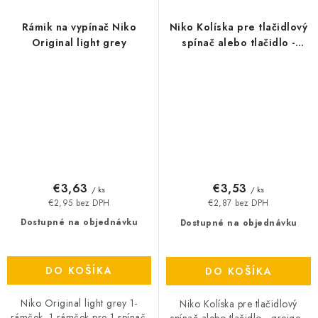
Rámik na vypínač Niko
Niko Kolíska pre tlačidlový
Original light grey
spínač alebo tlačidlo -
greige
€3,63
€3,53
/ ks
/ ks
€2,95 bez DPH
€2,87 bez DPH
Dostupné na objednávku
Dostupné na objednávku
DO KOŠÍKA
DO KOŠÍKA
Niko Original light grey 1-
Niko Kolíska pre tlačidlový
rámček. 1-rámček pre 1-spínač.
spínač alebo tlačidlo - greige -