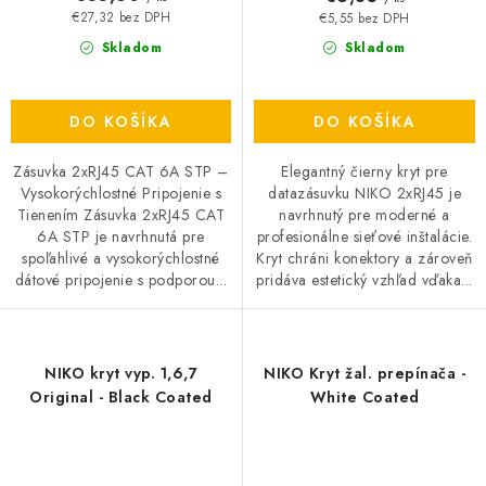
€27,32 bez DPH
€5,55 bez DPH
Skladom
Skladom
DO KOŠÍKA
DO KOŠÍKA
Zásuvka 2xRJ45 CAT 6A STP –
Elegantný čierny kryt pre
Vysokorýchlostné Pripojenie s
datazásuvku NIKO 2xRJ45 je
Tienením Zásuvka 2xRJ45 CAT
navrhnutý pre moderné a
6A STP je navrhnutá pre
profesionálne sieťové inštalácie.
spoľahlivé a vysokorýchlostné
Kryt chráni konektory a zároveň
dátové pripojenie s podporou...
pridáva estetický vzhľad vďaka...
NIKO kryt vyp. 1,6,7
NIKO Kryt žal. prepínača -
Original - Black Coated
White Coated