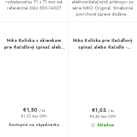
vzdialenosťou 71 x 71 mm má
elektroinštalačných prístrojov zo
referenčné číslo 550-14027
série NIKO Original. Strieborná
povrchová úprava dodáva...
Niko Kolíska s okienkom
Niko Kolíska pre tlačidlový
pre tlačidlový spínač alebo
spínač alebo tlačidlo -
tlačidlo - cream
cream
€1,50
€1,03
/ ks
/ ks
€1,22 bez DPH
€0,84 bez DPH
Dostupné na objednávku
Skladom