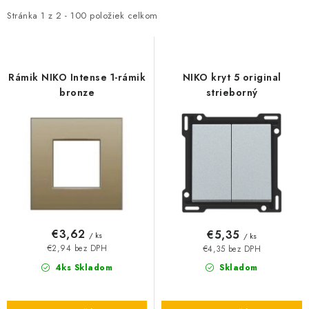
i
e
O NÁS
Stránka
1
z
2
-
100
položiek celkom
s
n
ČINNOSTI
p
i
r
e
Rámik NIKO Intense 1-rámik
NIKO kryt 5 original
REFERENCIE
o
p
bronze
strieborný
d
r
KARIÉRA
u
o
k
d
VÝPREDAJ
t
u
o
k
B2B SEKCIA
v
t
o
Obchodné podmienky
Ochrana osobných údajov
€3,62
€5,35
/ ks
/ ks
v
€2,94 bez DPH
€4,35 bez DPH
Reklamačný poriadok
Kontakt
4ks Skladom
Skladom