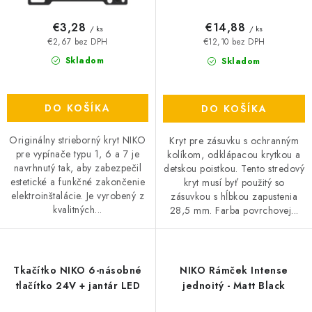
€3,28
€14,88
/ ks
/ ks
€2,67 bez DPH
€12,10 bez DPH
Skladom
Skladom
DO KOŠÍKA
DO KOŠÍKA
Originálny strieborný kryt NIKO
Kryt pre zásuvku s ochranným
pre vypínače typu 1, 6 a 7 je
kolíkom, odklápacou krytkou a
navrhnutý tak, aby zabezpečil
detskou poistkou. Tento stredový
estetické a funkčné zakončenie
kryt musí byť použitý so
elektroinštalácie. Je vyrobený z
zásuvkou s hĺbkou zapustenia
kvalitných...
28,5 mm. Farba povrchovej...
Tkačítko NIKO 6-násobné
NIKO Rámček Intense
tlačítko 24V + jantár LED
jednoitý - Matt Black