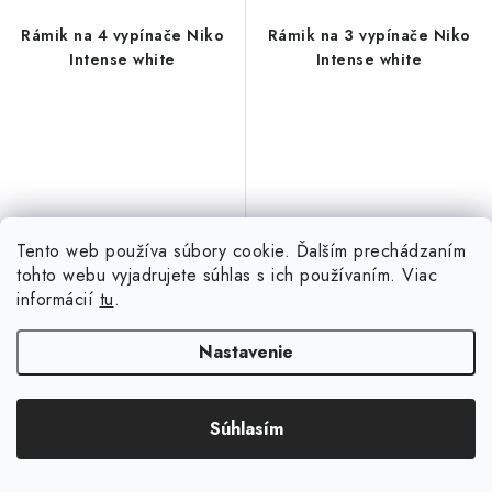
Rámik na 4 vypínače Niko
Rámik na 3 vypínače Niko
Intense white
Intense white
Tento web používa súbory cookie. Ďalším prechádzaním
tohto webu vyjadrujete súhlas s ich používaním. Viac
€7,28
€4,13
/ ks
/ ks
informácií
tu
.
€5,92 bez DPH
€3,36 bez DPH
Dostupné na objednávku
Dostupné na objednávku
Nastavenie
DO KOŠÍKA
DO KOŠÍKA
Súhlasím
Niko Intense white 4-rámček. 4-
Niko Intense white 3-rámček. 3-
rámček pre 4-spínače. Celý
rámček pre 3-spínače. Celý