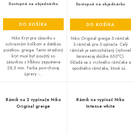
Dostupné na objednávku
Dostupné na objednávku
DO KOŠÍKA
DO KOŠÍKA
Niko Kryt pre zásuvku s
Niko Original greige 3-rámček.
ochranným kolíkom a detskou
3-rámček pre 3-spínače. Celý
poistkou- greige. Tento stredový
rámček je samozhášavý (vyhovel
kryt musí byť použitý so
žeraviacej skúške 650°C).
zásuvkou s hĺbkou zapustenia
Skladá sa z vrchného rámčeka a
28,5 mm. Farba povrchovej
spodného rámčeka, ktoré sú...
úpravy -...
Rámik na 2 vypínače Niko
Rámik na vypínač Niko
Original greige
Intense white