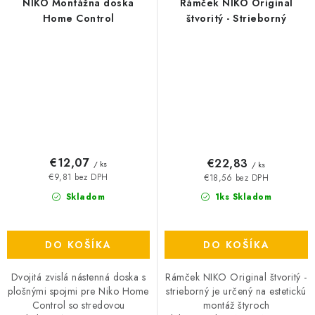
NIKO Montážna doska
Rámček NIKO Original
Home Control
štvoritý - Strieborný
€12,07
€22,83
/ ks
/ ks
€9,81 bez DPH
€18,56 bez DPH
Skladom
1ks Skladom
DO KOŠÍKA
DO KOŠÍKA
Dvojitá zvislá nástenná doska s
Rámček NIKO Original štvoritý -
plošnými spojmi pre Niko Home
strieborný je určený na estetickú
Control so stredovou
montáž štyroch