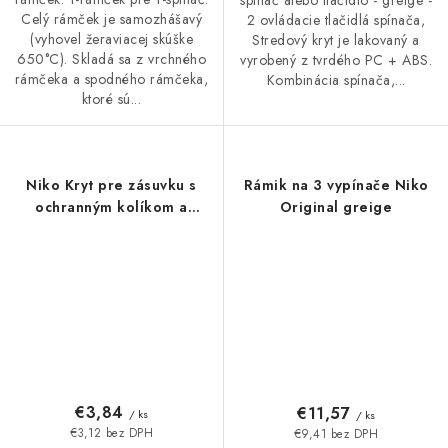
Celý rámček je samozhášavý
2 ovládacie tlačidlá spínača,
(vyhovel žeraviacej skúške
Stredový kryt je lakovaný a
650°C). Skladá sa z vrchného
vyrobený z tvrdého PC + ABS.
rámčeka a spodného rámčeka,
Kombinácia spínača,...
ktoré sú...
Niko Kryt pre zásuvku s
Rámik na 3 vypínače Niko
ochranným kolíkom a
Original greige
detskou poistkou- greige
€3,84
€11,57
/ ks
/ ks
€3,12 bez DPH
€9,41 bez DPH