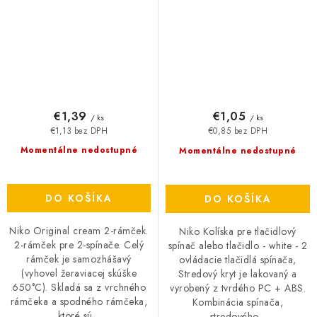
€1,39
€1,05
/ ks
/ ks
€1,13 bez DPH
€0,85 bez DPH
Momentálne nedostupné
Momentálne nedostupné
DO KOŠÍKA
DO KOŠÍKA
Niko Original cream 2-rámček.
Niko Kolíska pre tlačidlový
2-rámček pre 2-spínače. Celý
spínač alebo tlačidlo - white - 2
rámček je samozhášavý
ovládacie tlačidlá spínača,
(vyhovel žeraviacej skúške
Stredový kryt je lakovaný a
650°C). Skladá sa z vrchného
vyrobený z tvrdého PC + ABS.
rámčeka a spodného rámčeka,
Kombinácia spínača,
ktoré sú...
stredového...