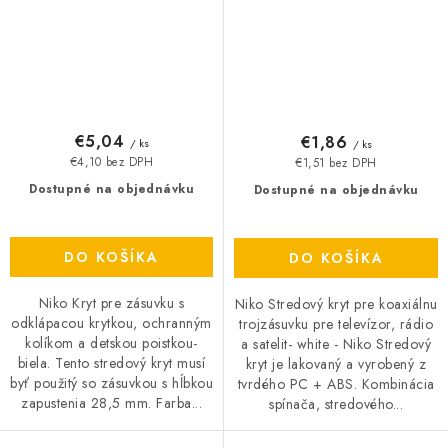
€5,04
€1,86
/ ks
/ ks
€4,10 bez DPH
€1,51 bez DPH
Dostupné na objednávku
Dostupné na objednávku
DO KOŠÍKA
DO KOŠÍKA
Niko Kryt pre zásuvku s
Niko Stredový kryt pre koaxiálnu
odklápacou krytkou, ochranným
trojzásuvku pre televízor, rádio
kolíkom a detskou poistkou-
a satelit- white - Niko Stredový
biela. Tento stredový kryt musí
kryt je lakovaný a vyrobený z
byť použitý so zásuvkou s hĺbkou
tvrdého PC + ABS. Kombinácia
zapustenia 28,5 mm. Farba...
spínača, stredového...