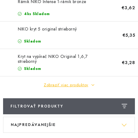
BATÉRIE A NABÍJAČKY
Rámik NIKO Intense 1-rámik bronze
€3,62
4ks Skladom
ELEKTRICKÉ VYKUROVANIE A VENTILÁCIA
NIKO kryt 5 original strieborný
NÁRADIE A KOTVIACI MATERIÁL
€5,35
Skladom
SVIETIDLÁ A SVETELNÉ ZDROJE
Kryt na vypínač NIKO Original 1,6,7
strieborný
€3,28
ÚLOŽNÝ MATERIÁL
Skladom
ZÁSUVKY A VYPÍNAČE
Zobraziť viac produktov
DOMÁCNOSŤ
FILTROVAŤ PRODUKTY
ELEKTROMEROVÉ ROZVÁDZAČE
V
R
NAJPREDÁVANEJŠIE
ý
a
OBCHOD
p
d