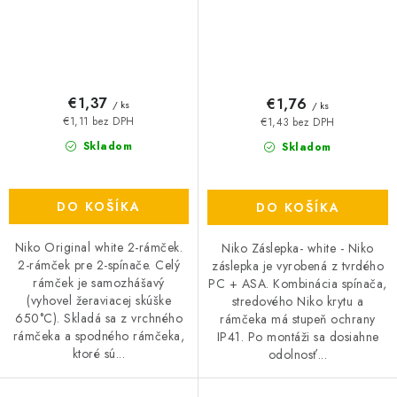
€1,37
€1,76
/ ks
/ ks
€1,11 bez DPH
€1,43 bez DPH
Skladom
Skladom
DO KOŠÍKA
DO KOŠÍKA
Niko Original white 2-rámček.
Niko Záslepka- white - Niko
2-rámček pre 2-spínače. Celý
záslepka je vyrobená z tvrdého
rámček je samozhášavý
PC + ASA. Kombinácia spínača,
(vyhovel žeraviacej skúške
stredového Niko krytu a
650°C). Skladá sa z vrchného
rámčeka má stupeň ochrany
rámčeka a spodného rámčeka,
IP41. Po montáži sa dosiahne
ktoré sú...
odolnosť...