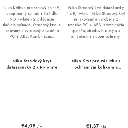
Niko Kolíska pre sériový spínač,
Niko Stredový kryt datazásuvky
dvojsmerný spínač + tlačidlo
1 x RJ- white - Niko Stredový kryt
NO - white - 2 ovládacie
je lakovaný a vyrobený z
tlačidlá spínača, Stredový kryt je
tvrdého PC + ABS. Kombinácia
lakovaný a vyrobený z tvrdého
spínača, stredového krytu a
PC + ABS. Kombinácia...
rámčeka má stupeň ochrany...
Niko Stredový kryt
Niko Kryt pre zásuvku s
datazásuvky 2 x RJ- white
ochranným kolíkom a
detskou poistkou- white
€4,08
€1,37
/ ks
/ ks