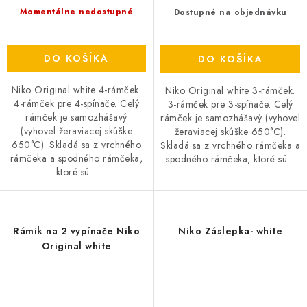
Momentálne nedostupné
Dostupné na objednávku
DO KOŠÍKA
DO KOŠÍKA
Niko Original white 4-rámček.
Niko Original white 3-rámček.
4-rámček pre 4-spínače. Celý
3-rámček pre 3-spínače. Celý
rámček je samozhášavý
rámček je samozhášavý (vyhovel
(vyhovel žeraviacej skúške
žeraviacej skúške 650°C).
650°C). Skladá sa z vrchného
Skladá sa z vrchného rámčeka a
rámčeka a spodného rámčeka,
spodného rámčeka, ktoré sú...
ktoré sú...
Rámik na 2 vypínače Niko
Niko Záslepka- white
Original white