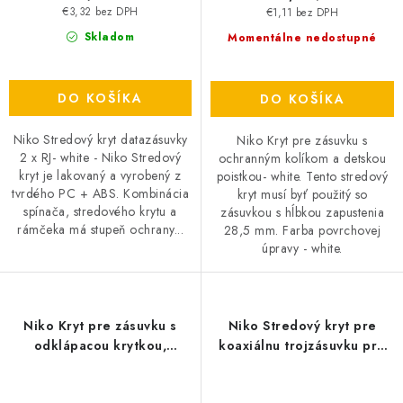
€3,32 bez DPH
€1,11 bez DPH
Skladom
Momentálne nedostupné
DO KOŠÍKA
DO KOŠÍKA
Niko Stredový kryt datazásuvky
Niko Kryt pre zásuvku s
2 x RJ- white - Niko Stredový
ochranným kolíkom a detskou
kryt je lakovaný a vyrobený z
poistkou- white. Tento stredový
tvrdého PC + ABS. Kombinácia
kryt musí byť použitý so
spínača, stredového krytu a
zásuvkou s hĺbkou zapustenia
rámčeka má stupeň ochrany...
28,5 mm. Farba povrchovej
úpravy - white.
Niko Kryt pre zásuvku s
Niko Stredový kryt pre
odklápacou krytkou,
koaxiálnu trojzásuvku pre
ochranným kolíkom a
televízor, rádio a satelit-
detskou poistkou- white
white