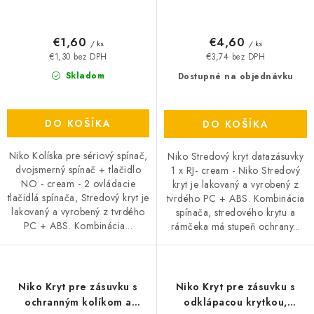
€1,60
€4,60
/ ks
/ ks
€1,30 bez DPH
€3,74 bez DPH
Skladom
Dostupné na objednávku
DO KOŠÍKA
DO KOŠÍKA
Niko Kolíska pre sériový spínač,
Niko Stredový kryt datazásuvky
dvojsmerný spínač + tlačidlo
1 x RJ- cream - Niko Stredový
NO - cream - 2 ovládacie
kryt je lakovaný a vyrobený z
tlačidlá spínača, Stredový kryt je
tvrdého PC + ABS. Kombinácia
lakovaný a vyrobený z tvrdého
spínača, stredového krytu a
PC + ABS. Kombinácia...
rámčeka má stupeň ochrany...
Niko Kryt pre zásuvku s
Niko Kryt pre zásuvku s
ochranným kolíkom a
odklápacou krytkou,