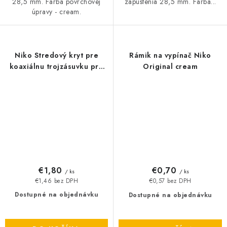
28,5 mm. Farba povrchovej
zapustenia 28,5 mm. Farba...
úpravy - cream.
Niko Stredový kryt pre
Rámik na vypínač Niko
koaxiálnu trojzásuvku pre
Original cream
televízor, rádio a satelit-
cream
€1,80
€0,70
/ ks
/ ks
€1,46 bez DPH
€0,57 bez DPH
Dostupné na objednávku
Dostupné na objednávku