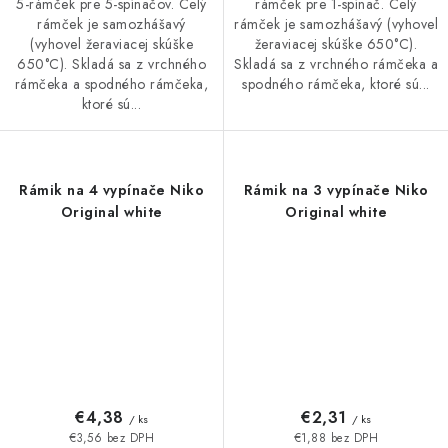
5-rámček pre 5-spínačov. Celý
rámček pre 1-spínač. Celý
rámček je samozhášavý
rámček je samozhášavý (vyhovel
(vyhovel žeraviacej skúške
žeraviacej skúške 650°C).
650°C). Skladá sa z vrchného
Skladá sa z vrchného rámčeka a
rámčeka a spodného rámčeka,
spodného rámčeka, ktoré sú...
ktoré sú...
Rámik na 4 vypínače Niko
Rámik na 3 vypínače Niko
Original white
Original white
€4,38
€2,31
/ ks
/ ks
€3,56 bez DPH
€1,88 bez DPH