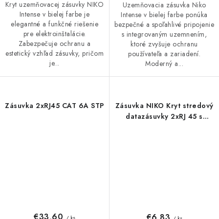
Kryt uzemňovacej zásuvky NIKO
Uzemňovacia zásuvka Niko
Intense v bielej farbe je
Intense v bielej farbe ponúka
elegantné a funkčné riešenie
bezpečné a spoľahlivé pripojenie
pre elektroinštalácie.
s integrovaným uzemnením,
Zabezpečuje ochranu a
ktoré zvyšuje ochranu
estetický vzhľad zásuvky, pričom
používateľa a zariadení.
je...
Moderný a...
Zásuvka 2xRJ45 CAT 6A STP
Zásuvka NIKO Kryt stredový
datazásuvky 2xRJ 45 s
krytom - Black Coated
€33,60
€6,83
/ ks
/ ks