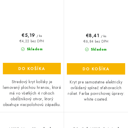
€5,19
€8,41
/ ks
/ ks
€4,22 bez DPH
€6,84 bez DPH
Skladom
Skladom
DO KOŠÍKA
DO KOŠÍKA
Stredový kryt kolísky je
Kryt pre samostatne elektricky
lemovaný plochou hranou, ktorá
ovládaný spínač sťahovacích
má vo všetkých 4 rohoch
roliet. Farba povrchovej úpravy:
obdĺžnikový otvor, ktorý
white coated.
obsahuje viacpolohovú západku.