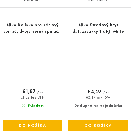
Niko Kolíska pre sériový
Niko Stredový kryt
spínač, dvojsmerný spínač +
datazásuvky 1 x RJ- white
tlačidlo NO - white
€1,87
€4,27
/ ks
/ ks
€1,52 bez DPH
€3,47 bez DPH
Skladom
Dostupné na objednávku
DO KOŠÍKA
DO KOŠÍKA