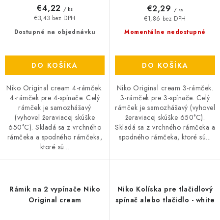
€4,22
€2,29
/ ks
/ ks
€3,43 bez DPH
€1,86 bez DPH
Dostupné na objednávku
Momentálne nedostupné
DO KOŠÍKA
DO KOŠÍKA
Niko Original cream 4-rámček.
Niko Original cream 3-rámček.
4-rámček pre 4-spínače. Celý
3-rámček pre 3-spínače. Celý
rámček je samozhášavý
rámček je samozhášavý (vyhovel
(vyhovel žeraviacej skúške
žeraviacej skúške 650°C).
650°C). Skladá sa z vrchného
Skladá sa z vrchného rámčeka a
rámčeka a spodného rámčeka,
spodného rámčeka, ktoré sú...
ktoré sú...
Rámik na 2 vypínače Niko
Niko Kolíska pre tlačidlový
Original cream
spínač alebo tlačidlo - white