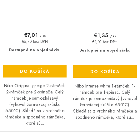
€7,01
€1,35
/ ks
/ ks
€5,70 bez DPH
€1,10 bez DPH
Dostupné na objednávku
Dostupné na objednávku
DO KOŠÍKA
DO KOŠÍKA
Niko Original greige 2-rámček.
Niko Intense white 1-rámček. 1-
2-rámček pre 2-spínače. Celý
rámček pre 1-spínač. Celý
rámček je samozhášavý
rámček je samozhášavý (vyhovel
(vyhovel žeraviacej skúške
žeraviacej skúške 650°C).
650°C). Skladá sa z vrchného
Skladá sa z vrchného rámčeka a
rámčeka a spodného rámčeka,
spodného rámčeka, ktoré sú...
ktoré sú...