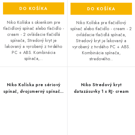
DO KOŠÍKA
DO KOŠÍKA
Niko Kolíska s okienkom pre
Niko Kolíska pre tlačidlový
tlačidlový spínač alebo tlačidlo -
spínač alebo tlačidlo - cream - 2
cream - 2 ovládacie tlačidlá
ovládacie tlačidlá spínača,
spínača, Stredový kryt je
Stredový kryt je lakovaný a
lakovaný a vyrobený z tvrdého
vyrobený z tvrdého PC + ABS.
PC + ABS. Kombinácia
Kombinácia spínača,
spínača,...
stredového...
Niko Kolíska pre sériový
Niko Stredový kryt
spínač, dvojsmerný spínač +
datazásuvky 1 x RJ- cream
tlačidlo NO - cream