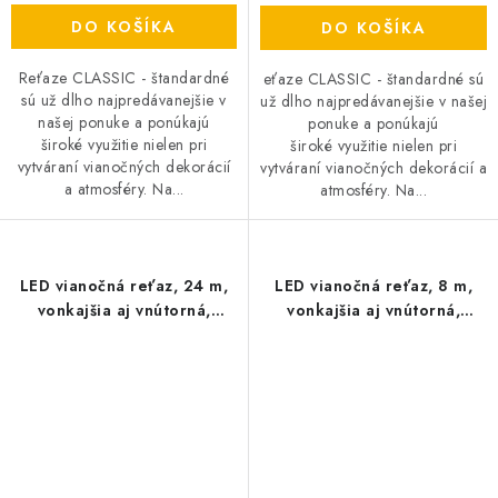
DO KOŠÍKA
DO KOŠÍKA
Reťaze CLASSIC - štandardné
eťaze CLASSIC - štandardné sú
sú už dlho najpredávanejšie v
už dlho najpredávanejšie v našej
našej ponuke a ponúkajú
ponuke a ponúkajú
široké využitie nielen pri
široké využitie nielen pri
vytváraní vianočných dekorácií
vytváraní vianočných dekorácií a
a atmosféry. Na...
atmosféry. Na...
LED vianočná reťaz, 24 m,
LED vianočná reťaz, 8 m,
vonkajšia aj vnútorná,
vonkajšia aj vnútorná,
studená biela, časovač
studená biela, časovač