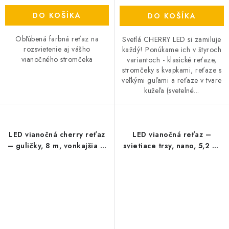
DO KOŠÍKA
DO KOŠÍKA
Obľúbená farbná reťaz na
Svetlá CHERRY LED si zamiluje
rozsvietenie aj vášho
každý! Ponúkame ich v štyroch
vianočného stromčeka
variantoch - klasické reťaze,
stromčeky s kvapkami, reťaze s
veľkými guľami a reťaze v tvare
kužeľa (svetelné...
LED vianočná cherry reťaz
LED vianočná reťaz –
– guličky, 8 m, vonkajšia aj
svietiace trsy, nano, 5,2 m,
vnútorná, studená biela,
vnútorná, teplá biela,
programy
časovač