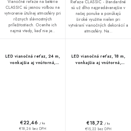
Vianočné reťaze na batérie
Reťaze CLASSIC - štandardné
CLASSIC sú jasnou voľbou na
sú už dlho najpredávanejšie v
vytvorenie útulnej atmosféry pri
našej ponuke a ponúkajú
rôznych slávnostných
široké využitie nielen pri
príležitostiach. Oceníte ich
vytváraní vianočných dekorácií a
najmä vtedy, keď nie je...
atmosféry. Na...
LED vianočná reťaz, 24 m,
LED vianočná reťaz, 18 m,
vonkajšia aj vnútorná,
vonkajšia aj vnútorná,
multicolor, časovač
multicolor, časovač
€22,46
€18,72
/ ks
/ ks
€18,26 bez DPH
€15,22 bez DPH