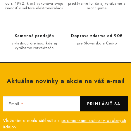
a
od r. 1992, ktorá vykonáva svoju
predávame to, čo aj vyrábame a
činnosť v sektore elektroinštalácií
montujeme
c
i
e
p
Kamenná predajňa
Doprava zdarma od 90€
r
s vlastnou dielňou, kde aj
pre Slovensko a Česko
v
vyrábame rozvádzače
k
y
v
ý
Aktuálne novinky a akcie na váš e-mail
p
i
s
Email
PRIHLÁSIŤ SA
u
Vložením e-mailu súhlasíte s
podmienkami ochrany osobných
údajov