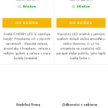
Skladom
Skladom
DO KOŠÍKA
DO KOŠÍKA
Svetlá CHERRY LED si zamiluje
Vianočný LED svietnik s jemným
každý! Ponúkame ich v štyroch
svetlom doladí útulnú atmosféru
variantoch - klasické reťaze,
vášho domova, či už ho
stromčeky s kvapkami, reťaze s
umiestnite na sviatočný stôl,
veľkými guľami a reťaze v tvare
parapet alebo poličku. Jeho teplá
kužeľa (svetelné...
svetlá farba v...
O
v
l
á
d
Stabilná firma
Odborníci v sektore