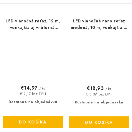
LED vianočná reťaz, 12 m,
LED vianočná nano reťaz
vonkajšia aj vnútorná,
medená, 10 m, vonkajšia aj
studená biela, časovač
vnútorná, teplá biela,
časovač
€14,97
€18,93
/ ks
/ ks
€12,17 bez DPH
€15,39 bez DPH
Dostupné na objednávku
Dostupné na objednávku
DO KOŠÍKA
DO KOŠÍKA