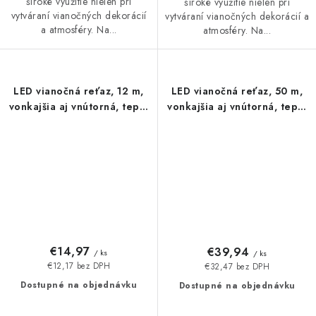
široké využitie nielen pri
široké využitie nielen pri
vytváraní vianočných dekorácií
vytváraní vianočných dekorácií a
a atmosféry. Na...
atmosféry. Na...
LED vianočná reťaz, 12 m,
LED vianočná reťaz, 50 m,
vonkajšia aj vnútorná, teplá
vonkajšia aj vnútorná, teplá
biela, časovač
biela, časovač
€14,97
€39,94
/ ks
/ ks
€12,17 bez DPH
€32,47 bez DPH
Dostupné na objednávku
Dostupné na objednávku