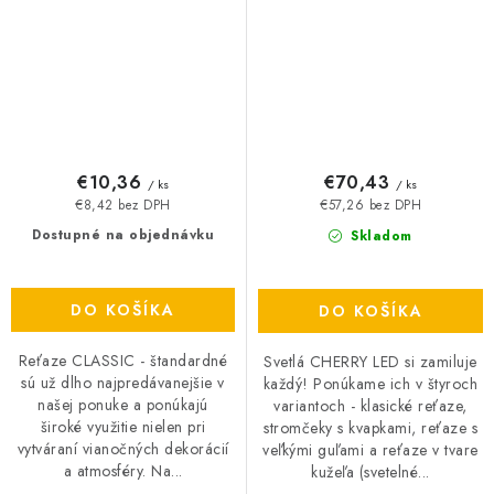
časovač
€10,36
€70,43
/ ks
/ ks
€8,42 bez DPH
€57,26 bez DPH
Dostupné na objednávku
Skladom
DO KOŠÍKA
DO KOŠÍKA
Reťaze CLASSIC - štandardné
Svetlá CHERRY LED si zamiluje
sú už dlho najpredávanejšie v
každý! Ponúkame ich v štyroch
našej ponuke a ponúkajú
variantoch - klasické reťaze,
široké využitie nielen pri
stromčeky s kvapkami, reťaze s
vytváraní vianočných dekorácií
veľkými guľami a reťaze v tvare
a atmosféry. Na...
kužeľa (svetelné...