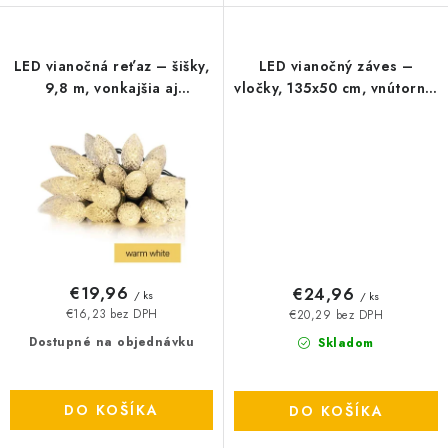
LED vianočná reťaz – šišky,
LED vianočný záves –
9,8 m, vonkajšia aj
vločky, 135x50 cm, vnútorná,
vnútorná, teplá biela
studená biela
€19,96
€24,96
/ ks
/ ks
€16,23 bez DPH
€20,29 bez DPH
Dostupné na objednávku
Skladom
DO KOŠÍKA
DO KOŠÍKA