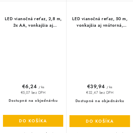
LED vianočná reťaz, 2,8 m,
LED vianočná reťaz, 50 m,
3x AA, vonkajšia aj
vonkajšia aj vnútorná,
vnútorná, studená biela,
multicolor, časovačč
časovač
€6,24
€39,94
/ ks
/ ks
€5,07 bez DPH
€32,47 bez DPH
Dostupné na objednávku
Dostupné na objednávku
DO KOŠÍKA
DO KOŠÍKA