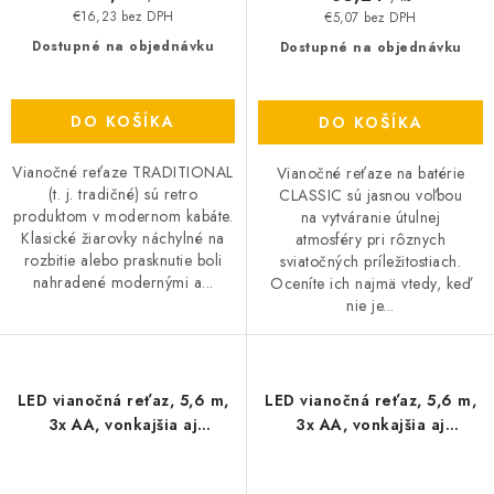
€16,23 bez DPH
€5,07 bez DPH
Dostupné na objednávku
Dostupné na objednávku
DO KOŠÍKA
DO KOŠÍKA
Vianočné reťaze TRADITIONAL
Vianočné reťaze na batérie
(t. j. tradičné) sú retro
CLASSIC sú jasnou voľbou
produktom v modernom kabáte.
na vytváranie útulnej
Klasické žiarovky náchylné na
atmosféry pri rôznych
rozbitie alebo prasknutie boli
sviatočných príležitostiach.
nahradené modernými a...
Oceníte ich najmä vtedy, keď
nie je...
LED vianočná reťaz, 5,6 m,
LED vianočná reťaz, 5,6 m,
3x AA, vonkajšia aj
3x AA, vonkajšia aj
vnútorná, teplá biela,
vnútorná, studená biela,
časovač
časovač