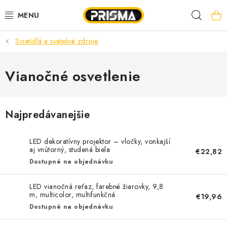
Prejsť
Hľad
na
obsah
Svietidlá a svetelné zdroje
AKCIE
LED PÁSY
Vianočné osvetlenie
MODULÁRNE PRÍSTROJE
Najpredávanejšie
ROZVÁDZAČE
LED dekoratívny projektor – vločky, vonkajší
KÁBLE A VODIČE
aj vnútorný, studená biela
€22,82
Dostupné na objednávku
SVORKY, ROZBOČOVAČE A OSTATNÉ
LED vianočná reťaz, farebné žiarovky, 9,8
m, multicolor, multifunkčná
€19,96
BLESKOZVOD
Dostupné na objednávku