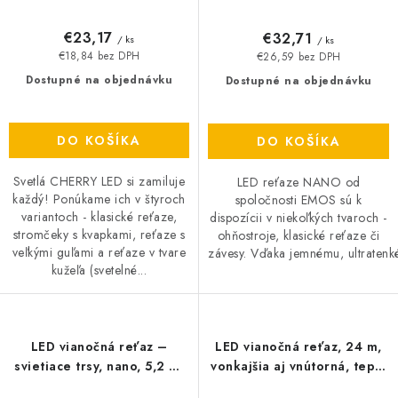
€23,17
€32,71
/ ks
/ ks
€18,84 bez DPH
€26,59 bez DPH
Dostupné na objednávku
Dostupné na objednávku
DO KOŠÍKA
DO KOŠÍKA
Svetlá CHERRY LED si zamiluje
LED reťaze NANO od
každý! Ponúkame ich v štyroch
spoločnosti EMOS sú k
variantoch - klasické reťaze,
dispozícii v niekoľkých tvaroch -
stromčeky s kvapkami, reťaze s
ohňostroje, klasické reťaze či
veľkými guľami a reťaze v tvare
závesy. Vďaka jemnému, ultratenk
kužeľa (svetelné...
LED vianočná reťaz –
LED vianočná reťaz, 24 m,
svietiace trsy, nano, 5,2 m,
vonkajšia aj vnútorná, teplá
vnút., studená biela,
biela, časovač