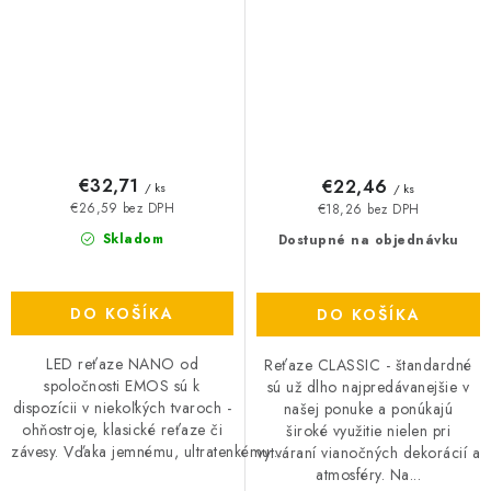
časovač
€32,71
€22,46
/ ks
/ ks
€26,59 bez DPH
€18,26 bez DPH
Skladom
Dostupné na objednávku
DO KOŠÍKA
DO KOŠÍKA
LED reťaze NANO od
Reťaze CLASSIC - štandardné
spoločnosti EMOS sú k
sú už dlho najpredávanejšie v
dispozícii v niekoľkých tvaroch -
našej ponuke a ponúkajú
ohňostroje, klasické reťaze či
široké využitie nielen pri
závesy. Vďaka jemnému, ultratenkému...
vytváraní vianočných dekorácií a
atmosféry. Na...