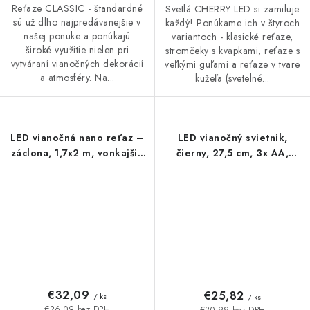
Reťaze CLASSIC - štandardné
Svetlá CHERRY LED si zamiluje
sú už dlho najpredávanejšie v
každý! Ponúkame ich v štyroch
našej ponuke a ponúkajú
variantoch - klasické reťaze,
široké využitie nielen pri
stromčeky s kvapkami, reťaze s
vytváraní vianočných dekorácií
veľkými guľami a reťaze v tvare
a atmosféry. Na...
kužeľa (svetelné...
LED vianočná nano reťaz –
LED vianočný svietnik,
záclona, 1,7x2 m, vonkajšia
čierny, 27,5 cm, 3x AA,
aj vnútorná, teplá biela,
vnútorný, teplá biela,
programy
časovač
€32,09
€25,82
/ ks
/ ks
€26,09 bez DPH
€20,99 bez DPH