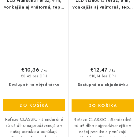
LED vianočná reťaz, 4 m,
LED vianočná reťaz, 8 m,
vonkajšia aj vnútorná, teplá
vonkajšia aj vnútorná, teplá
biela, časovačč
biela, časovač
€10,36
€12,47
/ ks
/ ks
€8,42 bez DPH
€10,14 bez DPH
Dostupné na objednávku
Dostupné na objednávku
DO KOŠÍKA
DO KOŠÍKA
Reťaze CLASSIC - štandardné
Reťaze CLASSIC - štandardné
sú už dlho najpredávanejšie v
sú už dlho najpredávanejšie v
našej ponuke a ponúkajú
našej ponuke a ponúkajú