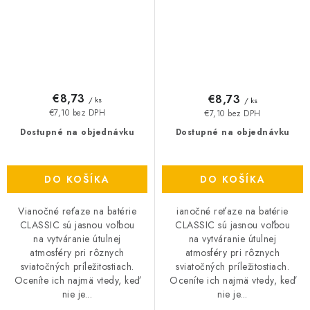
€8,73
€8,73
/ ks
/ ks
€7,10 bez DPH
€7,10 bez DPH
Dostupné na objednávku
Dostupné na objednávku
DO KOŠÍKA
DO KOŠÍKA
Vianočné reťaze na batérie
ianočné reťaze na batérie
CLASSIC sú jasnou voľbou
CLASSIC sú jasnou voľbou
na vytváranie útulnej
na vytváranie útulnej
atmosféry pri rôznych
atmosféry pri rôznych
sviatočných príležitostiach.
sviatočných príležitostiach.
Oceníte ich najmä vtedy, keď
Oceníte ich najmä vtedy, keď
nie je...
nie je...