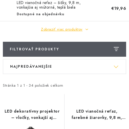
BATÉRIE A NABÍJAČKY
LED vianočná reťaz – šišky, 9,8 m,
vonkajšia aj vnútorná, teplá biela
€19,96
Dostupné na objednávku
ELEKTRICKÉ VYKUROVANIE A VENTILÁCIA
Zobraziť viac produktov
NÁRADIE A KOTVIACI MATERIÁL
SVIETIDLÁ A SVETELNÉ ZDROJE
FILTROVAŤ PRODUKTY
ÚLOŽNÝ MATERIÁL
V
R
NAJPREDÁVANEJŠIE
ý
a
ZÁSUVKY A VYPÍNAČE
p
d
i
e
Stránka
1
z
1
-
34
položiek celkom
DOMÁCNOSŤ
s
n
p
i
ELEKTROMEROVÉ ROZVÁDZAČE
r
e
LED dekoratívny projektor
LED vianočná reťaz,
o
p
– vločky, vonkajší aj
farebné žiarovky, 9,8 m,
OBCHOD
vnútorný, studená biela
multicolor, multifunkčná
d
r