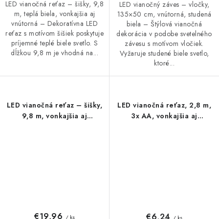
LED vianočná reťaz – šišky, 9,8
LED vianočný záves – vločky,
m, teplá biela, vonkajšia aj
135×50 cm, vnútorná, studená
vnútorná – Dekoratívna LED
biela – Štýlová vianočná
reťaz s motívom šišiek poskytuje
dekorácia v podobe svetelného
príjemné teplé biele svetlo. S
závesu s motívom vločiek.
dĺžkou 9,8 m je vhodná na...
Vyžaruje studené biele svetlo,
ktoré...
LED vianočná reťaz – šišky,
LED vianočná reťaz, 2,8 m,
9,8 m, vonkajšia aj
3x AA, vonkajšia aj
vnútorná, studená biela,
vnútorná, teplá biela,
programy
časovač
€19,96
€6,24
/ ks
/ ks