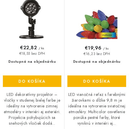
u
o
O NÁS
k
d
t
u
ČINNOSTI
o
k
REFERENCIE
v
t
o
€22,82
€19,96
/ ks
/ ks
KARIÉRA
v
€18,55 bez DPH
€16,23 bez DPH
Dostupné na objednávku
Dostupné na objednávku
VÝPREDAJ
B2B SEKCIA
DO KOŠÍKA
DO KOŠÍKA
LED dekoratívny projektor –
LED vianočná reťaz s farebnými
Obchodné podmienky
Ochrana osobných údajov
vločky v studenej bielej farbe je
žiarovkami o dĺžke 9,8 m je
ideálny na vytvorenie zimnej
ideálna na vytvorenie sviatočnej
Reklamačný poriadok
Kontakt
atmosféry v interiéri aj exteriéri.
atmosféry. Multicolor osvetlenie
Projekcia pohybujúcich sa
ponúka pestré farby, ktoré
snehových vločiek dodá...
vyniknú v interiéri aj...