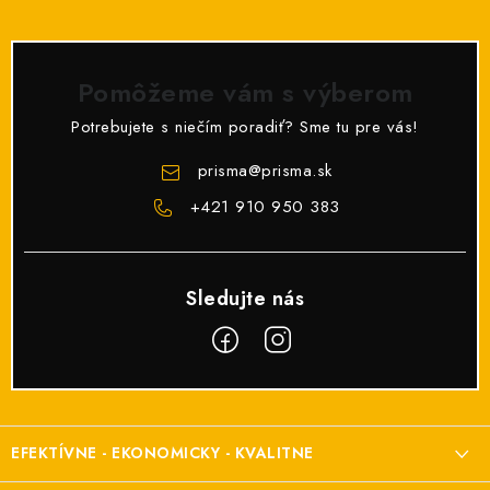
Pomôžeme vám s výberom
Potrebujete s niečím poradiť? Sme tu pre vás!
prisma
@
prisma.sk
+421 910 950 383
Z
á
EFEKTÍVNE - EKONOMICKY - KVALITNE
p