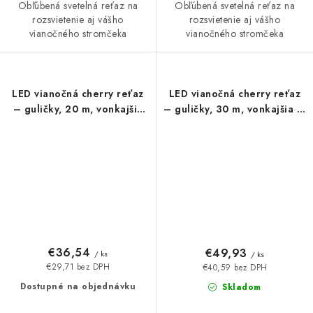
Obľúbená svetelná reťaz na
Obľúbená svetelná reťaz na
rozsvietenie aj vášho
rozsvietenie aj vášho
vianočného stromčeka
vianočného stromčeka
LED vianočná cherry reťaz
LED vianočná cherry reťaz
– guličky, 20 m, vonkajšia
– guličky, 30 m, vonkajšia aj
aj vnútorná, multicolor,
vnútorná, teplá biela,
časovač
časovač
€36,54
€49,93
/ ks
/ ks
€29,71 bez DPH
€40,59 bez DPH
Dostupné na objednávku
Skladom