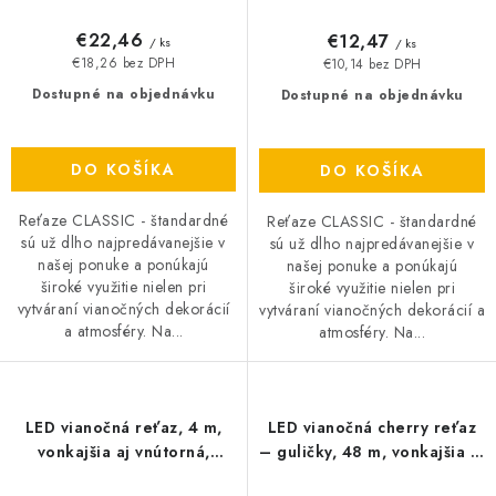
€22,46
€12,47
/ ks
/ ks
€18,26 bez DPH
€10,14 bez DPH
Dostupné na objednávku
Dostupné na objednávku
DO KOŠÍKA
DO KOŠÍKA
Reťaze CLASSIC - štandardné
Reťaze CLASSIC - štandardné
sú už dlho najpredávanejšie v
sú už dlho najpredávanejšie v
našej ponuke a ponúkajú
našej ponuke a ponúkajú
široké využitie nielen pri
široké využitie nielen pri
vytváraní vianočných dekorácií
vytváraní vianočných dekorácií a
a atmosféry. Na...
atmosféry. Na...
LED vianočná reťaz, 4 m,
LED vianočná cherry reťaz
vonkajšia aj vnútorná,
– guličky, 48 m, vonkajšia aj
studená biela, časo
vnútorná, teplá biela,