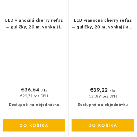
LED vianočná cherry reťaz
LED vianočná cherry reťaz
– guličky, 20 m, vonkajšia
– guličky, 20 m, vonkajšia aj
aj vnútorná, teplá biela,
vnútorná, studená biela,
časovač
programy
€36,54
€39,22
/ ks
/ ks
€29,71 bez DPH
€31,89 bez DPH
Dostupné na objednávku
Dostupné na objednávku
DO KOŠÍKA
DO KOŠÍKA