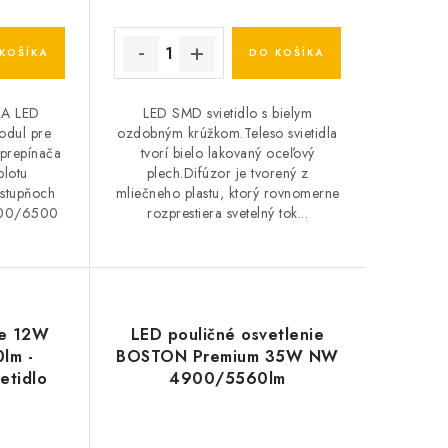
KOŠÍKA
DO KOŠÍKA
A LED
LED SMD svietidlo s bielym
odul pre
ozdobným krúžkom.Teleso svietidla
prepínača
tvorí bielo lakovaný oceľový
plotu
plech.Difúzor je tvorený z
 stupňoch
mliečneho plastu, ktorý rovnomerne
00/6500
rozprestiera svetelný tok...
.
te 12W
LED pouličné osvetlenie
lm -
BOSTON Premium 35W NW
etidlo
4900/5560lm
ht