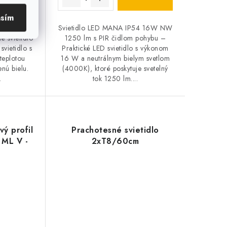
asím
8W CCT,
Svietidlo LED MANA IP54 16W NW
 svietidlo
1250 lm s PIR čidlom pohybu –
vietidlo s
Praktické LED svietidlo s výkonom
teplotou
16 W a neutrálnym bielym svetlom
nú bielu.
(4000K), ktoré poskytuje svetelný
.
tok 1250 lm....
vý profil
Prachotesné svietidlo
 ML V -
2xT8/60cm