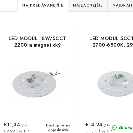
R
NAJPREDÁVANEJŠIE
NAJLACNEJŠIE
NAJDRAH
a
V
d
ý
e
LED MODUL 18W/5CCT
LED MODUL 5CCT
p
2200lm magnetický
2700-6500K, 2
n
i
s
e
p
p
r
r
o
o
d
d
u
€11,34
€14,24
u
/ ks
Dostupné na
/ ks
Sklado
objednávku
€9,22 bez DPH
€11,58 bez DPH