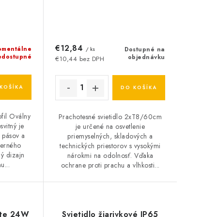
€12,84
mentálne
/ ks
Dostupné na
edostupné
objednávku
€10,44 bez DPH
KOŠÍKA
DO KOŠÍKA
ofil Oválny
Prachotesné svietidlo 2xT8/60cm
vitný je
je určené na osvetlenie
 pásov a
priemyselných, skladových a
erného
technických priestorov s vysokými
ný dizajn
nárokmi na odolnosť. Vďaka
u...
ochrane proti prachu a vlhkosti...
ite 24W
Svietidlo žiarivkové IP65