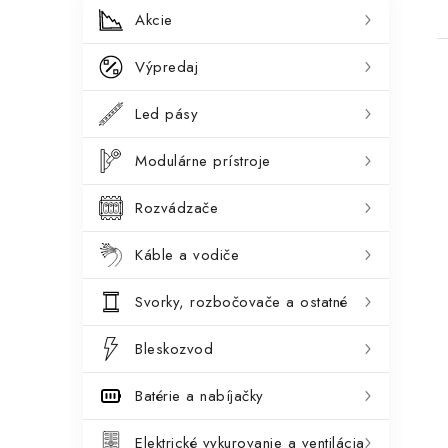
B
K
Preskočiť
Akcie
kategórie
a
o
Výpredaj
t
č
e
Led pásy
n
g
ý
Modulárne prístroje
ó
i
p
r
Rozvádzače
a
i
Káble a vodiče
e
n
Svorky, rozbočovače a ostatné
e
l
Bleskozvod
Batérie a nabíjačky
Elektrické vykurovanie a ventilácia