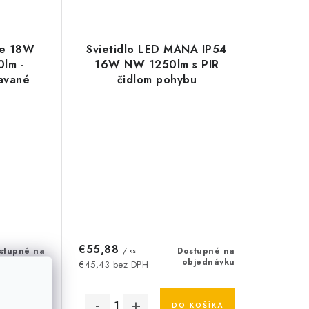
te 18W
Svietidlo LED MANA IP54
lm -
16W NW 1250lm s PIR
tavané
čidlom pohybu
€55,88
stupné na
/ ks
Dostupné na
bjednávku
objednávku
€45,43 bez DPH
KOŠÍKA
DO KOŠÍKA