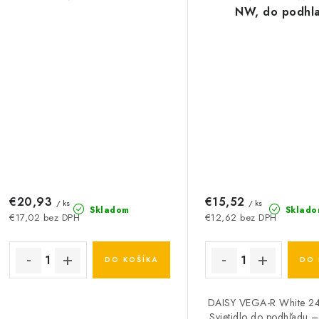
NW, do podhl
€20,93
€15,52
/ ks
/ ks
Skladom
Sklado
€17,02 bez DPH
€12,62 bez DPH
DO KOŠÍKA
DO 
DAISY VEGA-R White 
Svietidlo do podhľadu –