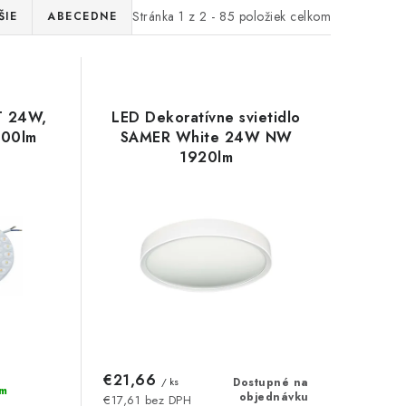
Stránka
1
z
2
-
85
položiek celkom
ŠIE
ABECEDNE
 24W,
LED Dekoratívne svietidlo
900lm
SAMER White 24W NW
1920lm
€21,66
/ ks
Dostupné na
m
objednávku
€17,61 bez DPH