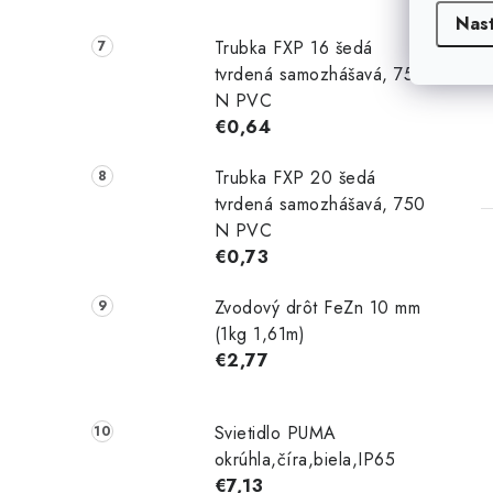
Nas
Trubka FXP 16 šedá
tvrdená samozhášavá, 750
N PVC
€0,64
Trubka FXP 20 šedá
tvrdená samozhášavá, 750
N PVC
€0,73
Zvodový drôt FeZn 10 mm
(1kg 1,61m)
€2,77
Svietidlo PUMA
okrúhla,číra,biela,IP65
€7,13