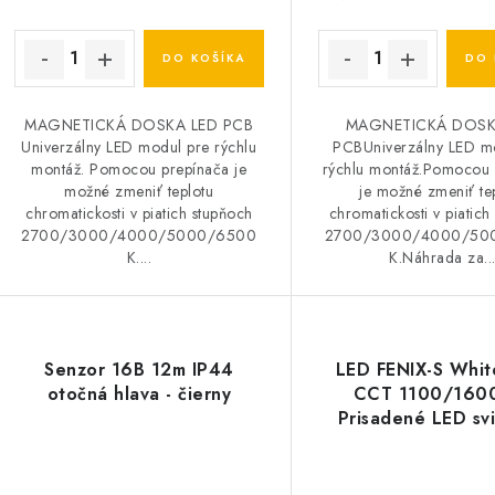
k
k
t
DO KOŠÍKA
DO 
o
o
MAGNETICKÁ DOSKA LED PCB
MAGNETICKÁ DOSK
v
v
Univerzálny LED modul pre rýchlu
PCBUniverzálny LED m
montáž. Pomocou prepínača je
rýchlu montáž.Pomocou 
možné zmeniť teplotu
je možné zmeniť te
chromatickosti v piatich stupňoch
chromatickosti v piatich
2700/3000/4000/5000/6500
2700/3000/4000/50
K....
K.Náhrada za..
Senzor 16B 12m IP44
LED FENIX-S Whi
otočná hlava - čierny
CCT 1100/1600
Prisadené LED svi
typu downlig