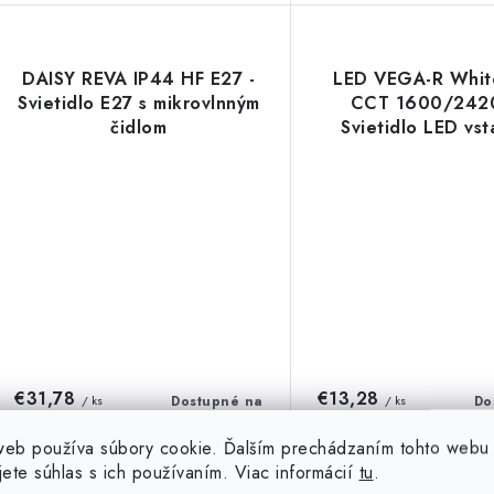
DAISY REVA IP44 HF E27 -
LED VEGA-R Whi
Svietidlo E27 s mikrovlnným
CCT 1600/2420
čidlom
Svietidlo LED vs
€31,78
€13,28
/ ks
Dostupné na
/ ks
Do
objednávku
o
€25,84 bez DPH
€10,80 bez DPH
web používa súbory cookie. Ďalším prechádzaním tohto webu
jete súhlas s ich používaním. Viac informácií
tu
.
DO KOŠÍKA
DO 