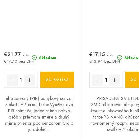
€21,77
€17,15
/ ks
/ ks
Skladom
Sklado
€17,70 bez DPH
€13,94 bez DPH
DO KOŠÍKA
DO 
Infračervený (PIR) pohybový senzor
PRISADENÉ SVIETID
z plastu v čiernej farbe.Využíva dva
SMDTeleso svietidla je 
PIR snímače. Jeden sníma pohyb
kvalitne lakovaného hliní
osôb v priamom smere a druhý
farbe.PS NANO difúzor 
sníma priestor pod senzorom.Čidlo
rovnomerný rozptyl neos
je odolné...
svetla v širokom.