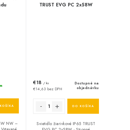
adu
TRUST EVG PC 2x58W
€18
/ ks
Dostupné na
m
objednávku
€14,63 bez DPH
KOŠÍKA
DO KOŠÍKA
24W NW –
Svietidlo žiarivkové IP65 TRUST
 Vstavané
EVG PC 2x58W - Stropné