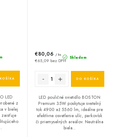
€80,06
/ ks
m
Skladom
€65,09 bez DPH
KOŠÍKA
DO KOŠÍKA
LO LED
LED pouličné svietidlo BOSTON
vyrobené z
Premium 35W poskytuje svetelný
ka v bielej
tok 4900 až 5560 lm, ideálne pre
zaisťuje
efektívne osvetlenie ulíc, parkovísk
lňujúceho
či priemyselných areálov. Neutrálna
..
biela...