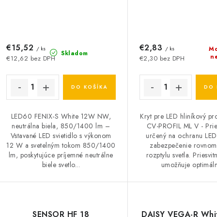
€15,52
€2,83
/ ks
/ ks
Mo
Skladom
n
€12,62 bez DPH
€2,30 bez DPH
DO KOŠÍKA
DO 
LED60 FENIX-S White 12W NW,
Kryt pre LED hliníkový pr
neutrálna biela, 850/1400 lm –
CV-PROFIL ML V - Pries
Vstavané LED svietidlo s výkonom
určený na ochranu LED
12 W a svetelným tokom 850/1400
zabezpečenie rovnom
lm, poskytujúce príjemné neutrálne
rozptylu svetla. Priesvit
biele svetlo...
umožňuje optimáln
SENSOR HF 18
DAISY VEGA-R Wh