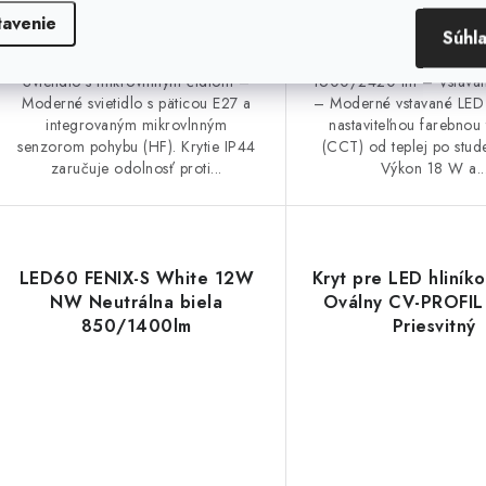
tavenie
Súhl
DAISY REVA IP44 HF E27 –
LED VEGA-R White 1
Svietidlo s mikrovlnným čidlom –
1600/2420 lm – Vstavané
Moderné svietidlo s päticou E27 a
– Moderné vstavané LED s
integrovaným mikrovlnným
nastaviteľnou farebnou 
senzorom pohybu (HF). Krytie IP44
(CCT) od teplej po stude
zaručuje odolnosť proti...
Výkon 18 W a..
LED60 FENIX-S White 12W
Kryt pre LED hliníko
NW Neutrálna biela
Oválny CV-PROFIL
850/1400lm
Priesvitný