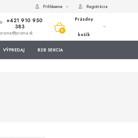
Prihlásenie
Registrácia
Prázdny
+421 910 950
383
NÁKUPNÝ
prisma@prisma.sk
košík
KOŠÍK
VÝPREDAJ
B2B SEKCIA