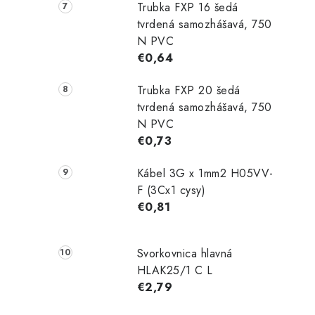
Trubka FXP 16 šedá
tvrdená samozhášavá, 750
N PVC
€0,64
Trubka FXP 20 šedá
tvrdená samozhášavá, 750
N PVC
€0,73
Kábel 3G x 1mm2 H05VV-
F (3Cx1 cysy)
€0,81
Svorkovnica hlavná
HLAK25/1 C L
€2,79