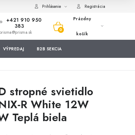
Prihlásenie
Registrácia
Prázdny
+421 910 950
383
NÁKUPNÝ
prisma@prisma.sk
košík
KOŠÍK
VÝPREDAJ
B2B SEKCIA
D stropné svietidlo
NIX-R White 12W
 Teplá biela