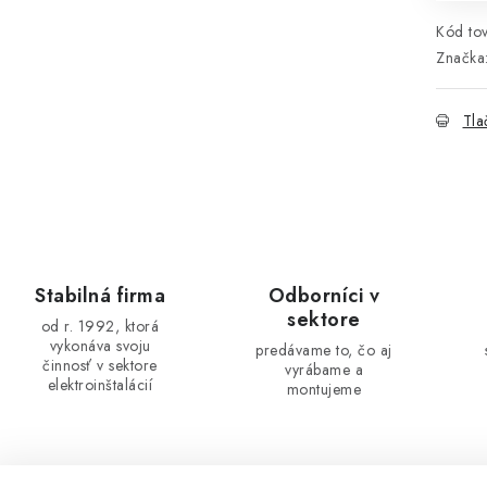
Kód tov
Značka
Tla
Stabilná firma
Odborníci v
sektore
od r. 1992, ktorá
vykonáva svoju
predávame to, čo aj
činnosť v sektore
vyrábame a
elektroinštalácií
montujeme