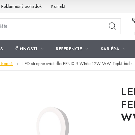
Reklamačný poriadok
Kontakt
S
ČINNOSTI
REFERENCIE
KARIÉRA
Stropné
LED stropné svietidlo FENIX-R White 12W WW Teplá biela
LE
FE
WW