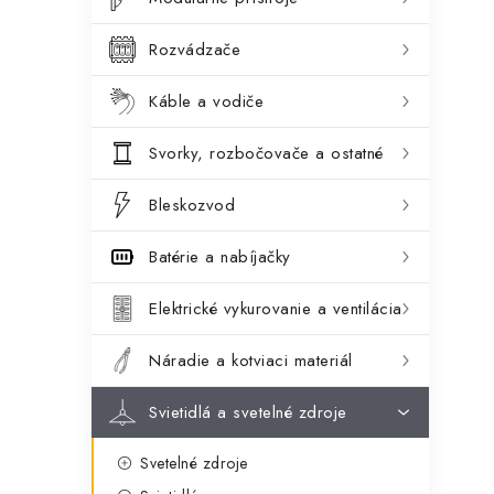
ý
ó
p
r
Rozvádzače
a
i
Káble a vodiče
e
n
Svorky, rozbočovače a ostatné
e
l
Bleskozvod
Batérie a nabíjačky
Elektrické vykurovanie a ventilácia
Náradie a kotviaci materiál
Svietidlá a svetelné zdroje
Svetelné zdroje