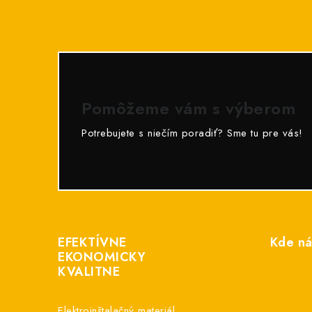
Pomôžeme vám s výberom
Potrebujete s niečím poradiť? Sme tu pre vás!
Z
á
EFEKTÍVNE
Kde ná
p
EKONOMICKY
KVALITNE
ä
t
Elektroinštalačný materiál