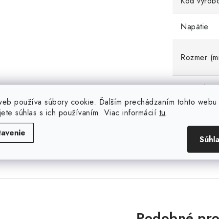
Kód výrob
Napätie
Rozmer (m
Spotreba
web používa súbory cookie. Ďalším prechádzaním tohto webu
jete súhlas s ich používaním. Viac informácií
tu
.
Stmievateľ
tavenie
Súhl
Podobné pro