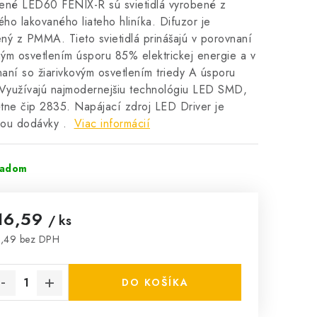
ené LED60 FENIX-R sú svietidlá vyrobené z
ného lakovaného liateho hliníka. Difuzor je
ný z PMMA. Tieto svietidlá prinášajú v porovnaní
ým osvetlením úsporu 85% elektrickej energie a v
aní so žiarivkovým osvetlením triedy A úsporu
Využívajú najmodernejšiu technológiu LED SMD,
tne čip 2835. Napájací zdroj LED Driver je
ťou dodávky .
Viac informácií
ladom
16,59
/ ks
,49 bez DPH
notková cena:
DO KOŠÍKA