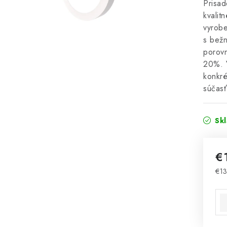
Prisad
kvalit
vyrobe
s bežn
porovn
20%. 
konkré
súčas
Sk
€
€13
Jed