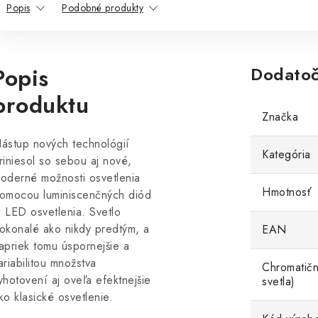
Popis
Podobné produkty
Popis
Dodatoč
produktu
Značka
ástup nových technológií
Kategória
riniesol so sebou aj nové,
oderné možnosti osvetlenia
Hmotnosť
omocou luminiscenčných diód
 LED osvetlenia. Svetlo
okonalé ako nikdy predtým, a
EAN
apriek tomu úspornejšie a
ariabilitou množstva
Chromatičn
yhotovení aj oveľa efektnejšie
svetla)
ko klasické osvetlenie.