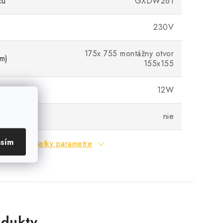
cu
GXDW261
230V
175x 755 montážny otvor
m)
155x155
12W
ná
nie
asím
Všetky parametre
dukty