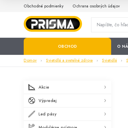
Prejsť
Obchodné podmienky
Ochrana osobných údajov
na
obsah
OBCHOD
O NÁ
Domov
Svietidlá a svetelné zdroje
Svietidlá
B
K
Preskočiť
Akcie
kategórie
a
o
Výpredaj
t
č
e
Led pásy
n
g
Modulárne prístroje