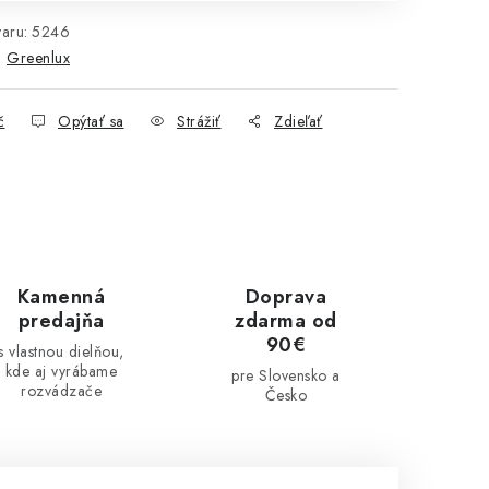
aru:
5246
:
Greenlux
č
Opýtať sa
Strážiť
Zdieľať
Kamenná
Doprava
predajňa
zdarma od
90€
s vlastnou dielňou,
kde aj vyrábame
pre Slovensko a
rozvádzače
Česko