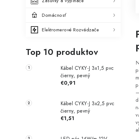
Zásuvky a vypínače
Domácnosť
Elektromerové Rozvádzače
Top 10 produktov
N
Kábel CYKY-J 3x1,5 pvc
p
čierny, pevný
m
€0,91
p
–
d
Kábel CYKY-J 3x2,5 pvc
n
čierny, pevný
v
€1,51
v
a
LED pás 14W/m 12V