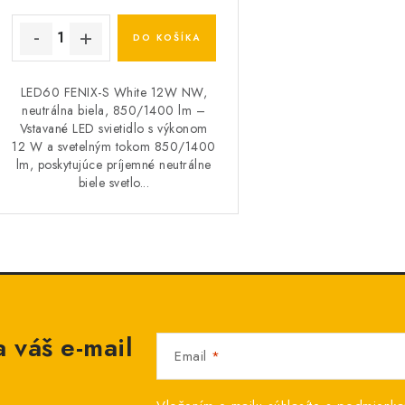
DO KOŠÍKA
LED60 FENIX-S White 12W NW,
neutrálna biela, 850/1400 lm –
Vstavané LED svietidlo s výkonom
12 W a svetelným tokom 850/1400
lm, poskytujúce príjemné neutrálne
biele svetlo...
 váš e-mail
Email