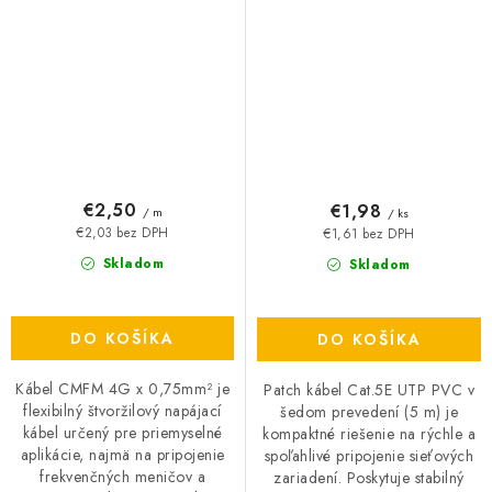
€2,50
€1,98
/ m
/ ks
€2,03 bez DPH
€1,61 bez DPH
Skladom
Skladom
DO KOŠÍKA
DO KOŠÍKA
Kábel CMFM 4G x 0,75mm² je
Patch kábel Cat.5E UTP PVC v
flexibilný štvoržilový napájací
šedom prevedení (5 m) je
kábel určený pre priemyselné
kompaktné riešenie na rýchle a
aplikácie, najmä na pripojenie
spoľahlivé pripojenie sieťových
frekvenčných meničov a
zariadení. Poskytuje stabilný