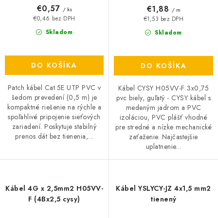
€0,57
€1,88
/ ks
/ m
€0,46 bez DPH
€1,53 bez DPH
Skladom
Skladom
DO KOŠÍKA
DO KOŠÍKA
Patch kábel Cat.5E UTP PVC v
Kábel CYSY H05VV-F 3x0,75
šedom prevedení (0,5 m) je
pvc biely, guľatý - CYSY kábel s
kompaktné riešenie na rýchle a
medeným jadrom a PVC
spoľahlivé pripojenie sieťových
izoláciou, PVC plášť vhodné
zariadení. Poskytuje stabilný
pre stredné a nízke mechanické
prenos dát bez tienenia,...
zaťaženie. Najčastejšie
uplatnenie...
Kábel 4G x 2,5mm2 H05VV-
Kábel YSLYCY-JZ 4x1,5 mm2
F (4Bx2,5 cysy)
tienený