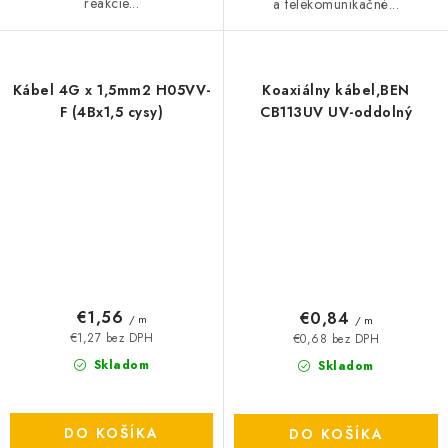
reakcie...
a telekomunikačné...
Kábel 4G x 1,5mm2 H05VV-
Koaxiálny kábel,BEN
F (4Bx1,5 cysy)
CB113UV UV-oddolný
€1,56
€0,84
/ m
/ m
€1,27 bez DPH
€0,68 bez DPH
Skladom
Skladom
DO KOŠÍKA
DO KOŠÍKA