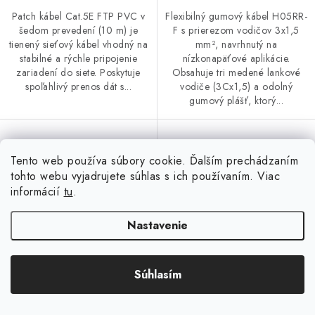
Patch kábel Cat.5E FTP PVC v
Flexibilný gumový kábel H05RR-
šedom prevedení (10 m) je
F s prierezom vodičov 3x1,5
tienený sieťový kábel vhodný na
mm², navrhnutý na
stabilné a rýchle pripojenie
nízkonapäťové aplikácie.
zariadení do siete. Poskytuje
Obsahuje tri medené lankové
spoľahlivý prenos dát s...
vodiče (3Cx1,5) a odolný
gumový plášť, ktorý...
Tento web používa súbory cookie. Ďalším prechádzaním
Kábel CGSG H05RR-F 3x1
Kábel CGSG H05RR-F 2x1,5
tohto webu vyjadrujete súhlas s ich používaním. Viac
guma čierny, ohybný
guma čierny, ohybný
informácií
tu
.
Nastavenie
Súhlasím