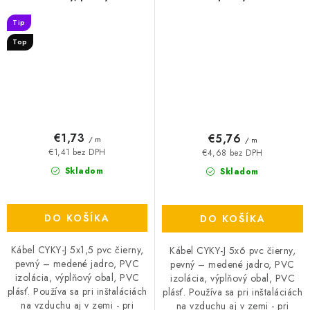
Tip
Top
€1,73
€5,76
/ m
/ m
€1,41 bez DPH
€4,68 bez DPH
Skladom
Skladom
DO KOŠÍKA
DO KOŠÍKA
Kábel CYKY-J 5x1,5 pvc čierny,
Kábel CYKY-J 5x6 pvc čierny,
pevný – medené jadro, PVC
pevný – medené jadro, PVC
izolácia, výplňový obal, PVC
izolácia, výplňový obal, PVC
plásť. Používa sa pri inštaláciách
plásť. Používa sa pri inštaláciách
na vzduchu aj v zemi - pri
na vzduchu aj v zemi - pri