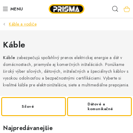
Prejsť
Hľad
na
obsah
Káble a vodiče
AKCIE
LED PÁSY
Káble
MODULÁRNE PRÍSTROJE
Káble
zabezpečujú spoľahlivý prenos elektrickej energie a dát v
domácnostiach, priemysle aj komerčných inštaláciách. Ponúkame
široký výber silových, dátových, inštalačných a špeciálnych káblov s
ROZVÁDZAČE
vysokou odolnosťou a bezpečnostnými certifikáciami. Vyberte si
kvalitné káble pre elektroinštalácie, siete a multimediálne prepojenia.
KÁBLE A VODIČE
SVORKY, ROZBOČOVAČE A OSTATNÉ
Dátové a
Silové
komunikačné
BLESKOZVOD
Najpredávanejšie