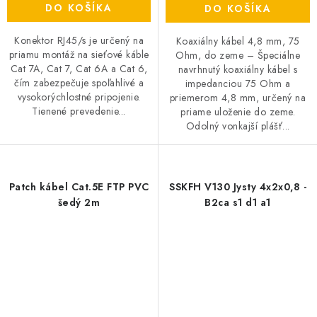
DO KOŠÍKA
DO KOŠÍKA
Konektor RJ45/s je určený na
Koaxiálny kábel 4,8 mm, 75
priamu montáž na sieťové káble
Ohm, do zeme – Špeciálne
Cat 7A, Cat 7, Cat 6A a Cat 6,
navrhnutý koaxiálny kábel s
čím zabezpečuje spoľahlivé a
impedanciou 75 Ohm a
vysokorýchlostné pripojenie.
priemerom 4,8 mm, určený na
Tienené prevedenie...
priame uloženie do zeme.
Odolný vonkajší plášť...
Patch kábel Cat.5E FTP PVC
SSKFH V130 Jysty 4x2x0,8 -
šedý 2m
B2ca s1 d1 a1