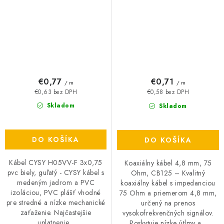
€0,77
€0,71
/ m
/ m
€0,63 bez DPH
€0,58 bez DPH
Skladom
Skladom
DO KOŠÍKA
DO KOŠÍKA
Kábel CYSY H05VV-F 3x0,75
Koaxiálny kábel 4,8 mm, 75
pvc biely, guľatý - CYSY kábel s
Ohm, CB125 – Kvalitný
medeným jadrom a PVC
koaxiálny kábel s impedanciou
izoláciou, PVC plášť vhodné
75 Ohm a priemerom 4,8 mm,
pre stredné a nízke mechanické
určený na prenos
zaťaženie. Najčastejšie
vysokofrekvenčných signálov.
uplatnenie...
Poskytuje nízke útlmy a...