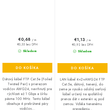
€0,68
€1,13
/ m
/ m
€0,55 bez DPH
€0,92 bez DPH
Skladom
Skladom
DO KOŠÍKA
DO KOŠÍKA
Dátový kábel FTP Cat.5e (Foiled
LAN kábel 4×2×AWG24 FTP
Twisted Pair) s prierezom
Cat.5e, dátový, tienený, do
vodičov AWG24, navrhnutý pre
zeme je vysoko odolný sieťový
rýchlosti až 1 Gbps a šírku
kábel určený na spoľahlivý
pásma 100 MHz. Tento kábel
prenos dát v exteriéri aj pod
obsahuje 4 prekrútené páry
zemou. Vďaka tienenému
vodičov,...
prevedeniu...