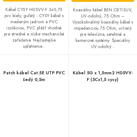
Kábel CYSY H05VV-F 3x0,75
Koaxiálny kábel BEN CB113UV,
pvc biely, guľatý - CYSY kábel s
UV-odolný, 75 Ohm –
medeným jadrom a PVC
Vysokokvalitný koaxiálny kábel s
izoláciou, PVC plášť vhodné
impedanciou 75 Ohm, určený
pre stredné a nízke mechanické
pre televízne, satelitné a
zaťaženie. Najčastejšie
kamerové systémy. Špeciálny
uplatnenie...
UV-odolný...
Patch kábel Cat.5E UTP PVC
Kábel 5G x 1,5mm2 H05VV-
šedý 0,5m
F (5Cx1,5 cysy)