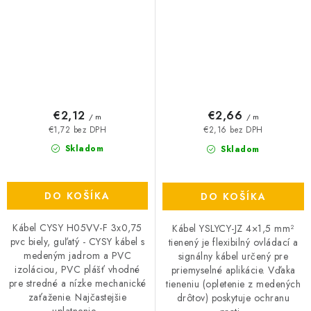
€2,12
€2,66
/ m
/ m
€1,72 bez DPH
€2,16 bez DPH
Skladom
Skladom
DO KOŠÍKA
DO KOŠÍKA
Kábel CYSY H05VV-F 3x0,75
Kábel YSLYCY-JZ 4×1,5 mm²
pvc biely, guľatý - CYSY kábel s
tienený je flexibilný ovládací a
medeným jadrom a PVC
signálny kábel určený pre
izoláciou, PVC plášť vhodné
priemyselné aplikácie. Vďaka
pre stredné a nízke mechanické
tieneniu (opletenie z medených
zaťaženie. Najčastejšie
drôtov) poskytuje ochranu