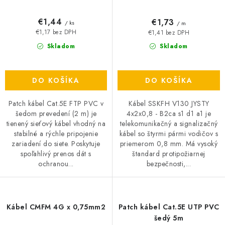
€1,44
€1,73
/ ks
/ m
€1,17 bez DPH
€1,41 bez DPH
Skladom
Skladom
DO KOŠÍKA
DO KOŠÍKA
Patch kábel Cat.5E FTP PVC v
Kábel SSKFH V130 JYSTY
šedom prevedení (2 m) je
4x2x0,8 - B2ca s1 d1 a1 je
tienený sieťový kábel vhodný na
telekomunikačný a signalizačný
stabilné a rýchle pripojenie
kábel so štyrmi pármi vodičov s
zariadení do siete. Poskytuje
priemerom 0,8 mm. Má vysoký
spoľahlivý prenos dát s
štandard protipožiarnej
ochranou...
bezpečnosti,...
Kábel CMFM 4G x 0,75mm2
Patch kábel Cat.5E UTP PVC
šedý 5m