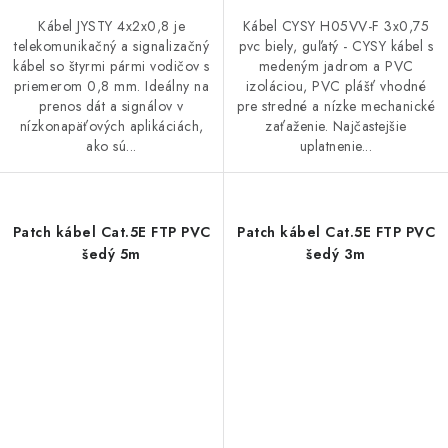
Kábel JYSTY 4x2x0,8 je
Kábel CYSY H05VV-F 3x0,75
telekomunikačný a signalizačný
pvc biely, guľatý - CYSY kábel s
kábel so štyrmi pármi vodičov s
medeným jadrom a PVC
priemerom 0,8 mm. Ideálny na
izoláciou, PVC plášť vhodné
prenos dát a signálov v
pre stredné a nízke mechanické
nízkonapäťových aplikáciách,
zaťaženie. Najčastejšie
ako sú...
uplatnenie...
Patch kábel Cat.5E FTP PVC
Patch kábel Cat.5E FTP PVC
šedý 5m
šedý 3m