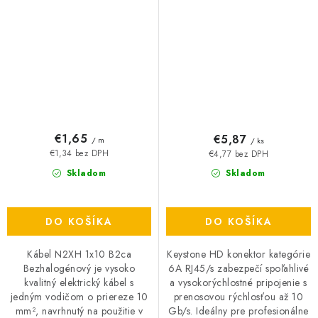
€1,65
€5,87
/ m
/ ks
€1,34 bez DPH
€4,77 bez DPH
Skladom
Skladom
DO KOŠÍKA
DO KOŠÍKA
Kábel N2XH 1x10 B2ca
Keystone HD konektor kategórie
Bezhalogénový je vysoko
6A RJ45/s zabezpečí spoľahlivé
kvalitný elektrický kábel s
a vysokorýchlostné pripojenie s
jedným vodičom o priereze 10
prenosovou rýchlosťou až 10
mm², navrhnutý na použitie v
Gb/s. Ideálny pre profesionálne