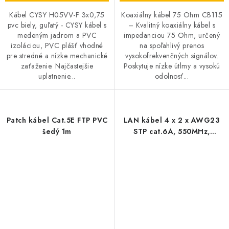
Kábel CYSY H05VV-F 3x0,75
Koaxiálny kábel 75 Ohm CB115
pvc biely, guľatý - CYSY kábel s
– Kvalitný koaxiálny kábel s
medeným jadrom a PVC
impedanciou 75 Ohm, určený
izoláciou, PVC plášť vhodné
na spoľahlivý prenos
pre stredné a nízke mechanické
vysokofrekvenčných signálov.
zaťaženie. Najčastejšie
Poskytuje nízke útlmy a vysokú
uplatnenie...
odolnosť...
Patch kábel Cat.5E FTP PVC
LAN kábel 4 x 2 x AWG23
šedý 1m
STP cat.6A, 550MHz,
10Gigabit sivý