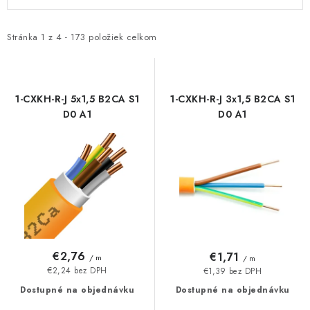
ý
a
O NÁS
p
d
i
e
Stránka
1
z
4
-
173
položiek celkom
ČINNOSTI
s
n
p
i
REFERENCIE
r
e
1-CXKH-R-J 5x1,5 B2CA S1
1-CXKH-R-J 3x1,5 B2CA S1
o
p
D0 A1
D0 A1
KARIÉRA
d
r
u
o
VÝPREDAJ
k
d
t
u
B2B SEKCIA
o
k
v
t
Obchodné podmienky
Ochrana osobných údajov
o
Reklamačný poriadok
Kontakt
€2,76
€1,71
/ m
/ m
v
€2,24 bez DPH
€1,39 bez DPH
Dostupné na objednávku
Dostupné na objednávku