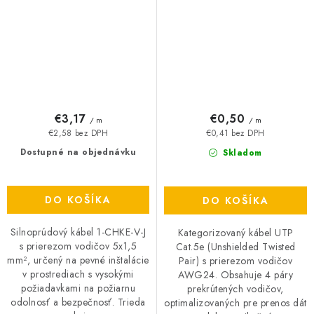
€3,17
€0,50
/ m
/ m
€2,58 bez DPH
€0,41 bez DPH
Dostupné na objednávku
Skladom
DO KOŠÍKA
DO KOŠÍKA
Silnoprúdový kábel 1-CHKE-V-J
Kategorizovaný kábel UTP
s prierezom vodičov 5x1,5
Cat.5e (Unshielded Twisted
mm², určený na pevné inštalácie
Pair) s prierezom vodičov
v prostrediach s vysokými
AWG24. Obsahuje 4 páry
požiadavkami na požiarnu
prekrútených vodičov,
odolnosť a bezpečnosť. Trieda
optimalizovaných pre prenos dát