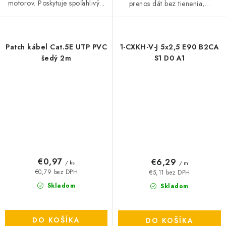
motorov. Poskytuje spoľahlivý...
prenos dát bez tienenia,...
Patch kábel Cat.5E UTP PVC
1-CXKH-V-J 5x2,5 E90 B2CA
šedý 2m
S1 D0 A1
€0,97
€6,29
/ ks
/ m
€0,79 bez DPH
€5,11 bez DPH
Skladom
Skladom
DO KOŠÍKA
DO KOŠÍKA