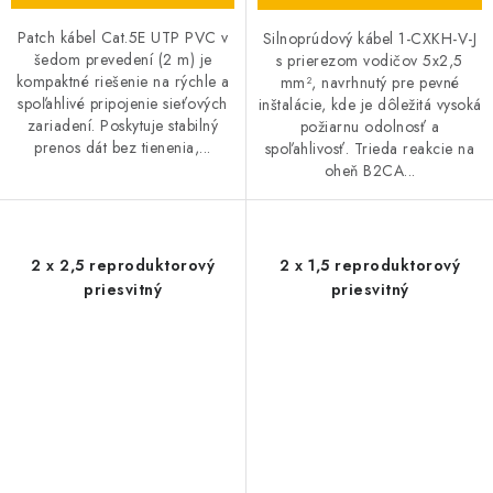
Patch kábel Cat.5E UTP PVC v
Silnoprúdový kábel 1-CXKH-V-J
šedom prevedení (2 m) je
s prierezom vodičov 5x2,5
kompaktné riešenie na rýchle a
mm², navrhnutý pre pevné
spoľahlivé pripojenie sieťových
inštalácie, kde je dôležitá vysoká
zariadení. Poskytuje stabilný
požiarnu odolnosť a
prenos dát bez tienenia,...
spoľahlivosť. Trieda reakcie na
oheň B2CA...
2 x 2,5 reproduktorový
2 x 1,5 reproduktorový
priesvitný
priesvitný