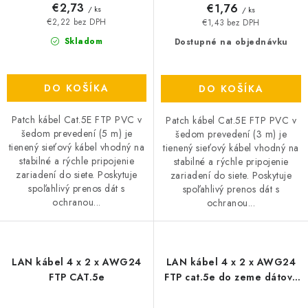
€2,73
€1,76
/ ks
/ ks
€2,22 bez DPH
€1,43 bez DPH
Skladom
Dostupné na objednávku
DO KOŠÍKA
DO KOŠÍKA
Patch kábel Cat.5E FTP PVC v
Patch kábel Cat.5E FTP PVC v
šedom prevedení (5 m) je
šedom prevedení (3 m) je
tienený sieťový kábel vhodný na
tienený sieťový kábel vhodný na
stabilné a rýchle pripojenie
stabilné a rýchle pripojenie
zariadení do siete. Poskytuje
zariadení do siete. Poskytuje
spoľahlivý prenos dát s
spoľahlivý prenos dát s
ochranou...
ochranou...
LAN kábel 4 x 2 x AWG24
LAN kábel 4 x 2 x AWG24
FTP CAT.5e
FTP cat.5e do zeme dátový
tienený