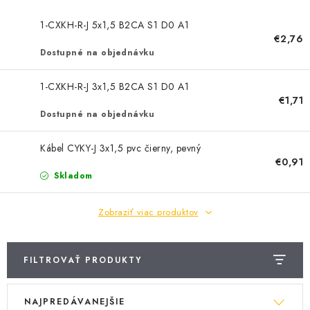
BATÉRIE A NABÍJAČKY
1-CXKH-R-J 5x1,5 B2CA S1 D0 A1
ELEKTRICKÉ VYKUROVANIE A VENTILÁCIA
€2,76
Dostupné na objednávku
NÁRADIE A KOTVIACI MATERIÁL
1-CXKH-R-J 3x1,5 B2CA S1 D0 A1
€1,71
SVIETIDLÁ A SVETELNÉ ZDROJE
Dostupné na objednávku
ÚLOŽNÝ MATERIÁL
Kábel CYKY-J 3x1,5 pvc čierny, pevný
€0,91
Skladom
ZÁSUVKY A VYPÍNAČE
Zobraziť viac produktov
DOMÁCNOSŤ
ELEKTROMEROVÉ ROZVÁDZAČE
FILTROVAŤ PRODUKTY
V
R
OBCHOD
NAJPREDÁVANEJŠIE