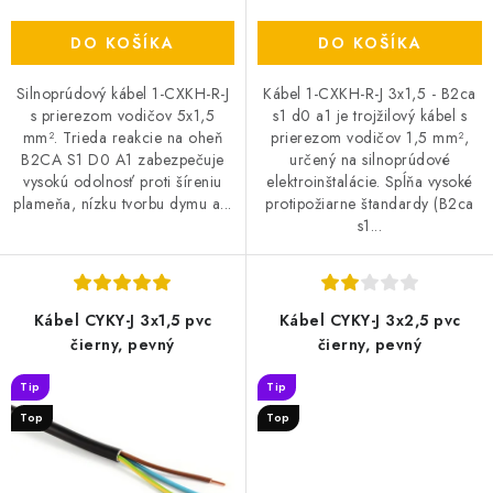
DO KOŠÍKA
DO KOŠÍKA
Silnoprúdový kábel 1-CXKH-R-J
Kábel 1-CXKH-R-J 3x1,5 - B2ca
s prierezom vodičov 5x1,5
s1 d0 a1 je trojžilový kábel s
mm². Trieda reakcie na oheň
prierezom vodičov 1,5 mm²,
B2CA S1 D0 A1 zabezpečuje
určený na silnoprúdové
vysokú odolnosť proti šíreniu
elektroinštalácie. Spĺňa vysoké
plameňa, nízku tvorbu dymu a...
protipožiarne štandardy (B2ca
s1...
Kábel CYKY-J 3x1,5 pvc
Kábel CYKY-J 3x2,5 pvc
čierny, pevný
čierny, pevný
Tip
Tip
Top
Top