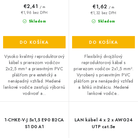
€2,41
€1,62
/ m
/ m
€1,96 bez DPH
€1,32 bez DPH
Skladom
Skladom
DO KOŠÍKA
DO KOŠÍKA
Vysoko kvalitný reproduktorový
Flexibilný dvojžilový
kábel s prierezom vodičov
reproduktorový kábel s
2x2,5 mm² a priesvitným PVC
prierezom vodičov 2x1,5 mm².
plášťom pre estetický a
Vyrobený s priesvitným PVC
nenápadný vzhľad. Medené
plášťom pre nenápadný vzhľad
lankové vodiče zaisťujú výbornú
a ľahkú inštaláciu. Medené
vodivosť a...
lankové vodiče...
1-CHKE-V-J 5x1,5 E90 B2CA
LAN kábel 4 x 2 x AWG24
S1 D0 A1
UTP cat.5e