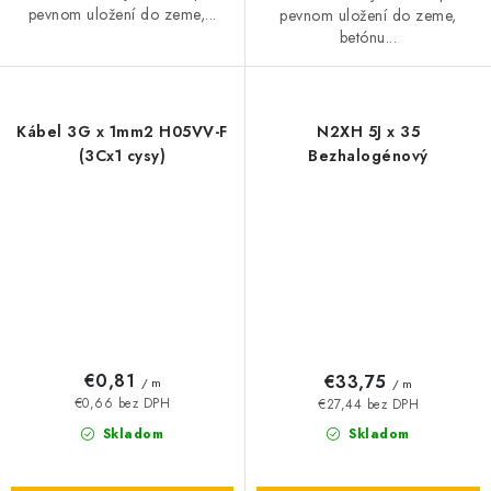
pevnom uložení do zeme,...
pevnom uložení do zeme,
betónu...
Kábel 3G x 1mm2 H05VV-F
N2XH 5J x 35
(3Cx1 cysy)
Bezhalogénový
€0,81
€33,75
/ m
/ m
€0,66 bez DPH
€27,44 bez DPH
Skladom
Skladom