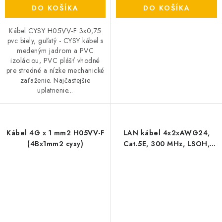
DO KOŠÍKA
DO KOŠÍKA
Kábel CYSY H05VV-F 3x0,75
pvc biely, guľatý - CYSY kábel s
medeným jadrom a PVC
izoláciou, PVC plášť vhodné
pre stredné a nízke mechanické
zaťaženie. Najčastejšie
uplatnenie...
Kábel 4G x 1 mm2 H05VV-F
LAN kábel 4x2xAWG24,
(4Bx1mm2 cysy)
Cat.5E, 300 MHz, LSOH,
B2ca