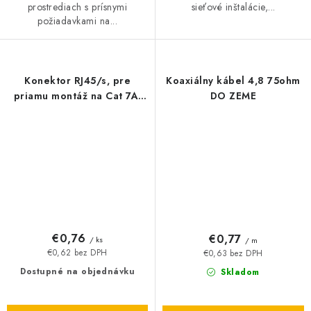
prostrediach s prísnymi
sieťové inštalácie,...
požiadavkami na...
Konektor RJ45/s, pre
Koaxiálny kábel 4,8 75ohm
priamu montáž na Cat 7A,
DO ZEME
Cat 7, Cat 6A, Cat 6
€0,76
€0,77
/ ks
/ m
€0,62 bez DPH
€0,63 bez DPH
Dostupné na objednávku
Skladom