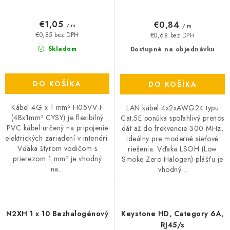
€1,05
€0,84
/ m
/ m
€0,85 bez DPH
€0,68 bez DPH
Skladom
Dostupné na objednávku
DO KOŠÍKA
DO KOŠÍKA
Kábel 4G x 1 mm² H05VV-F
LAN kábel 4x2xAWG24 typu
(4Bx1mm² CYSY) je flexibilný
Cat.5E ponúka spoľahlivý prenos
PVC kábel určený na pripojenie
dát až do frekvencie 300 MHz,
elektrických zariadení v interiéri.
ideálny pre moderné sieťové
Vďaka štyrom vodičom s
riešenia. Vďaka LSOH (Low
prierezom 1 mm² je vhodný
Smoke Zero Halogen) plášťu je
na...
vhodný...
N2XH 1 x 10 Bezhalogénový
Keystone HD, Category 6A,
RJ45/s