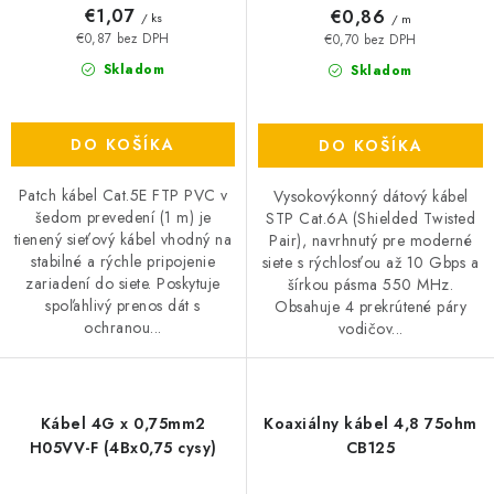
€1,07
€0,86
/ ks
/ m
€0,87 bez DPH
€0,70 bez DPH
Skladom
Skladom
DO KOŠÍKA
DO KOŠÍKA
Patch kábel Cat.5E FTP PVC v
Vysokovýkonný dátový kábel
šedom prevedení (1 m) je
STP Cat.6A (Shielded Twisted
tienený sieťový kábel vhodný na
Pair), navrhnutý pre moderné
stabilné a rýchle pripojenie
siete s rýchlosťou až 10 Gbps a
zariadení do siete. Poskytuje
šírkou pásma 550 MHz.
spoľahlivý prenos dát s
Obsahuje 4 prekrútené páry
ochranou...
vodičov...
Kábel 4G x 0,75mm2
Koaxiálny kábel 4,8 75ohm
H05VV-F (4Bx0,75 cysy)
CB125