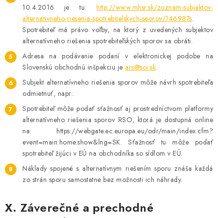
10.4.2016 je tu:
http://www.mhsr.sk/zoznam-subjektov-
alternativneho-riesenia-spotrebitelskych-sporov/146987s
.
Spotrebiteľ má právo voľby, na ktorý z uvedených subjektov
alternatívneho riešenia spotrebiteľských sporov sa obráti.
Adresa na podávanie podaní v elektronickej podobe na
Slovenskú obchodnú inšpekciu je
ars@soi.sk
.
Subjekt alternatívneho riešenia sporov môže návrh spotrebiteľa
odmietnuť, napr.:
Spotrebiteľ môže podať sťažnosť aj prostredníctvom platformy
alternatívneho riešenia sporov RSO, ktorá je dostupná online
na: https://webgate.ec.europa.eu/odr/main/index.cfm?
event=main.home.show&lng=SK. Sťažnosť tu môže podať
spotrebiteľ žijúci v EÚ na obchodníka so sídlom v EÚ.
Náklady spojené s alternatívnym riešením sporu znáša každá
zo strán sporu samostatne bez možnosti ich náhrady.
X. Záverečné a prechodné