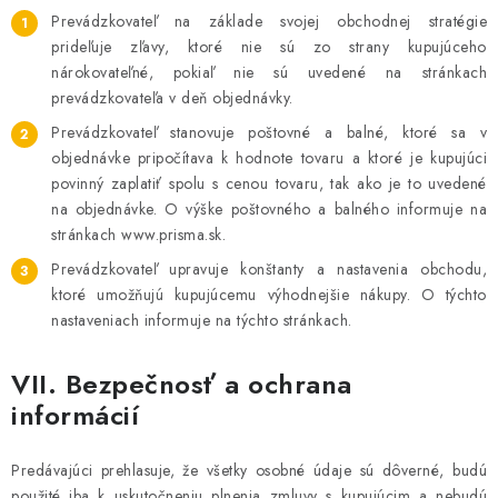
Prevádzkovateľ na základe svojej obchodnej stratégie
prideľuje zľavy, ktoré nie sú zo strany kupujúceho
nárokovateľné, pokiaľ nie sú uvedené na stránkach
prevádzkovateľa v deň objednávky.
Prevádzkovateľ stanovuje poštovné a balné, ktoré sa v
objednávke pripočítava k hodnote tovaru a ktoré je kupujúci
povinný zaplatiť spolu s cenou tovaru, tak ako je to uvedené
na objednávke. O výške poštovného a balného informuje na
stránkach www.prisma.sk.
Prevádzkovateľ upravuje konštanty a nastavenia obchodu,
ktoré umožňujú kupujúcemu výhodnejšie nákupy. O týchto
nastaveniach informuje na týchto stránkach.
VII. Bezpečnosť a ochrana
informácií
Predávajúci prehlasuje, že všetky osobné údaje sú dôverné, budú
použité iba k uskutočneniu plnenia zmluvy s kupujúcim a nebudú