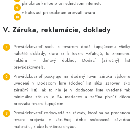
platobnou kartou prostredníctvom internetu
v hotovosti pri osobnom prevzatí tovaru
V. Záruka, reklamácie, doklady
Prevádzkovateľ spolu s tovarom dodá kupujúcemu všetky
náležité doklady, ktoré sa k tovaru vzťahujú, to znamená:
Faktúru – daňový doklad, Dodací (záručný) list
prevádzkovateľa.
Prevádzkovateľ poskytuje na dodaný tovar záruku výslovne
uvedenú v Dodacom liste (dodací list slúži zároveň ako
záručný list), ak to nie je v dodacom liste uvedené tak
minimálna záruka je 24 mesiacov a začína plynúť dňom
prevzatia tovaru kupujúcim.
Prevádzkovateľ zodpovedá za závady, ktoré sa na predanom
tovare prejavia v záručnej dobe spôsobené závadou
materiálu, alebo funkčnou chybou.