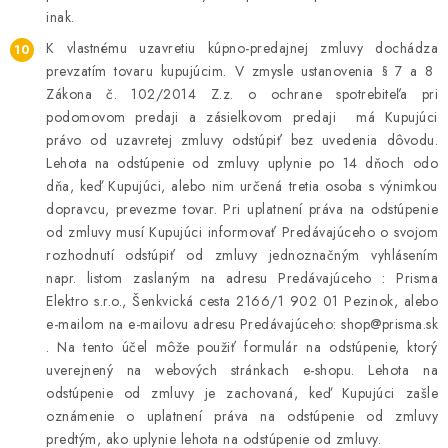
inak.
K vlastnému uzavretiu kúpno-predajnej zmluvy dochádza
prevzatím tovaru kupujúcim. V zmysle ustanovenia § 7 a 8
Zákona č. 102/2014 Z.z. o ochrane spotrebiteľa pri
podomovom predaji a zásielkovom predaji má Kupujúci
právo od uzavretej zmluvy odstúpiť bez uvedenia dôvodu.
Lehota na odstúpenie od zmluvy uplynie po 14 dňoch odo
dňa, keď Kupujúci, alebo nim určená tretia osoba s výnimkou
dopravcu, prevezme tovar. Pri uplatnení práva na odstúpenie
od zmluvy musí Kupujúci informovať Predávajúceho o svojom
rozhodnutí odstúpiť od zmluvy jednoznačným vyhlásením
napr. listom zaslaným na adresu Predávajúceho : Prisma
Elektro s.r.o., Šenkvická cesta 2166/1 902 01 Pezinok, alebo
e-mailom na e-mailovu adresu Predávajúceho: shop@prisma.sk
. Na tento účel môže použiť formulár na odstúpenie, ktorý
uverejnený na webových stránkach e-shopu. Lehota na
odstúpenie od zmluvy je zachovaná, keď Kupujúci zašle
oznámenie o uplatnení práva na odstúpenie od zmluvy
predtým, ako uplynie lehota na odstúpenie od zmluvy.