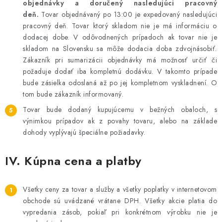
objednávky a doručený nasledujúci pracovný
deň.
Tovar objednávaný po 13:00 je expedovaný nasledujúci
pracovný deň. Tovar ktorý skladom nie je má informáciu o
dodacej dobe. V odôvodnených prípadoch ak tovar nie je
skladom na Slovensku sa môže dodacia doba zdvojnásobiť.
Zákazník pri sumarizácii objednávky má možnosť určiť či
požaduje dodať iba kompletnú dodávku. V takomto prípade
bude zásielka odoslaná až po jej kompletnom vyskladnení. O
tom bude zákazník informovaný.
Tovar bude dodaný kupujúcemu v bežných obaloch, s
výnimkou prípadov ak z povahy tovaru, alebo na základe
dohody vyplývajú špeciálne požiadavky.
IV. Kúpna cena a platby
Všetky ceny za tovar a služby a všetky poplatky v internetovom
obchode sú uvádzané vrátane DPH. Všetky akcie platia do
vypredania zásob, pokiaľ pri konkrétnom výrobku nie je