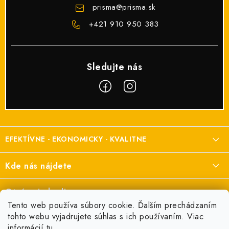
prisma
@
prisma.sk
+421 910 950 383
Z
á
EFEKTÍVNE - EKONOMICKY - KVALITNE
p
ä
Elektroinštalačný materiál
Kde nás nájdete
t
a elektroinštalácie
i
Prisma Elektro s.r.o.
Otváracie hodiny
e
Šenkvická cesta 2166/1, Pezinok
Tento web používa súbory cookie. Ďalším prechádzaním
Pondelok:
7:00 - 16:00
tohto webu vyjadrujete súhlas s ich používaním. Viac
+421 910 950 383
Informácie pre vás
informácií
tu
.
Utorok:
7:00 - 16:00