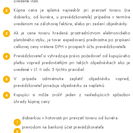
uvedené inak.
Kúpna cena je splatná najneskôr pri prevzatí tovaru (na
dobierku, od kuriéra, u prevádzkovateľa) prípadne v termíne
uvedenom na zálohovej faktúre, alebo pri zaslaní objednávky.
Ak je cena tovaru hradená prostredníctvom elektronického
platobného styku, je tovar expedovaný prednostne po pripísaní
celkovej ceny vrátane DPH v prospech účtu prevádzkovateľa.
Prevádzkovateľ si vyhradzuje právo požadovať od kupujúceho
platbu vopred predovšetkým pri takých objednávkach ako je
uvedené v čl. II ods. 5 týchto pravidiel.
V prípade odmietnutia zaplatiť objednávku vopred,
prevádzkovateľ považuje objednávku za neplatnú.
Kupujúci si môže zvoliť jeden z nasledujúcich spôsobov
úhrady kúpnej ceny:
dobierkou v hotovosti pri prevzatí tovaru od kuriéra
prevodom na bankový účet prevádzkovateľa