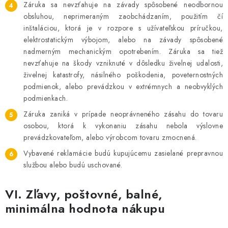
Záruka sa nevzťahuje na závady spôsobené neodbornou
obsluhou, neprimeraným zaobchádzaním, použitím čí
inštaláciou, ktorá je v rozpore s užívateľskou príručkou,
elektrostatickým výbojom, alebo na závady spôsobené
nadmerným mechanickým opotrebením. Záruka sa tiež
nevzťahuje na škody vzniknuté v dôsledku živelnej udalosti,
živelnej katastrofy, násilného poškodenia, poveternostných
podmienok, alebo prevádzkou v extrémnych a neobvyklých
podmienkach.
Záruka zaniká v prípade neoprávneného zásahu do tovaru
osobou, ktorá k vykonaniu zásahu nebola výslovne
prevádzkovateľom, alebo výrobcom tovaru zmocnená.
Vybavené reklamácie budú kupujúcemu zasielané prepravnou
službou alebo budú uschované.
VI. Zľavy, poštovné, balné,
minimálna hodnota nákupu