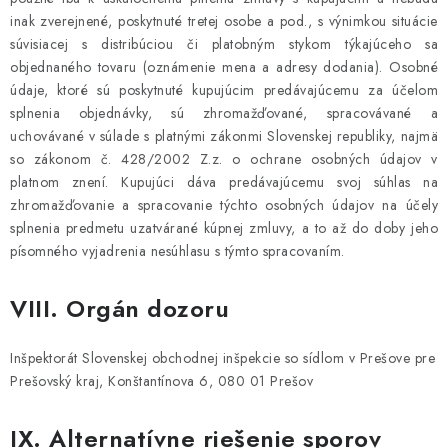
inak zverejnené, poskytnuté tretej osobe a pod., s výnimkou situácie
súvisiacej s distribúciou či platobným stykom týkajúceho sa
objednaného tovaru (oznámenie mena a adresy dodania). Osobné
údaje, ktoré sú poskytnuté kupujúcim predávajúcemu za účelom
splnenia objednávky, sú zhromažďované, spracovávané a
uchovávané v súlade s platnými zákonmi Slovenskej republiky, najmä
so zákonom č. 428/2002 Z.z. o ochrane osobných údajov v
platnom znení. Kupujúci dáva predávajúcemu svoj súhlas na
zhromažďovanie a spracovanie týchto osobných údajov na účely
splnenia predmetu uzatvárané kúpnej zmluvy, a to až do doby jeho
písomného vyjadrenia nesúhlasu s týmto spracovaním.
VIII. Orgán dozoru
Inšpektorát Slovenskej obchodnej inšpekcie so sídlom v Prešove pre
Prešovský kraj, Konštantínova 6, 080 01 Prešov
IX. Alternatívne riešenie sporov