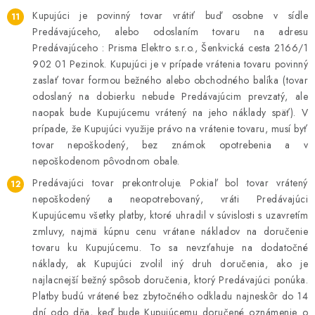
Kupujúci je povinný tovar vrátiť buď osobne v sídle
Predávajúceho, alebo odoslaním tovaru na adresu
Predávajúceho : Prisma Elektro s.r.o., Šenkvická cesta 2166/1
902 01 Pezinok. Kupujúci je v prípade vrátenia tovaru povinný
zaslať tovar formou bežného alebo obchodného balíka (tovar
odoslaný na dobierku nebude Predávajúcim prevzatý, ale
naopak bude Kupujúcemu vrátený na jeho náklady späť). V
prípade, že Kupujúci využije právo na vrátenie tovaru, musí byť
tovar nepoškodený, bez známok opotrebenia a v
nepoškodenom pôvodnom obale.
Predávajúci tovar prekontroluje. Pokiaľ bol tovar vrátený
nepoškodený a neopotrebovaný, vráti Predávajúci
Kupujúcemu všetky platby, ktoré uhradil v súvislosti s uzavretím
zmluvy, najmä kúpnu cenu vrátane nákladov na doručenie
tovaru ku Kupujúcemu. To sa nevzťahuje na dodatočné
náklady, ak Kupujúci zvolil iný druh doručenia, ako je
najlacnejší bežný spôsob doručenia, ktorý Predávajúci ponúka.
Platby budú vrátené bez zbytočného odkladu najneskôr do 14
dní odo dňa, keď bude Kupujúcemu doručené oznámenie o