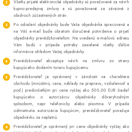
Všetky prijaté elektronické objednávky sú považované za návrh
O NÁS
kupno-predajnej zmluvy a sú považované za záväzné z
obidvoch zúčastnených strán.
ČINNOSTI
Po odoslaní objednávky bude Vaša objednávka spracovaná a
na Váš e-mail bude obratom doručené potvrdenie o prijatí
REFERENCIE
objednávky prevádzkovateľom. Na uvedenú e-mailovú adresu
Vám budú v prípade potreby zasielané všetky ďalšie
informácie ohľadom Vašej objednávky.
KARIÉRA
Prevádzkovateľ akceptuje návrh na zmluvu zo strany
VÝPREDAJ
kupujúceho dodaním tovaru kupujúcemu.
Prevádzkovateľ je oprávnený v závislosti na charaktere
B2B SEKCIA
obchodu (množstvo, cena, náklady na prepravu, vzdialenosť a
pod.) predovšetkým pri cene vyššej ako 500,00 EUR žiadať
kupujúceho o autorizáciu objednávky dôveryhodným
Obchodné podmienky
Ochrana osobných údajov
spôsobom, napr. telefonicky alebo písomne. V prípade
Reklamačný poriadok
Kontakt
odmietnutia autorizácie kupujúcim, prevádzkovateľ považuje
objednávku za neplatnú.
Prevádzkovateľ je oprávnený pri cene objednávky vyššej ako