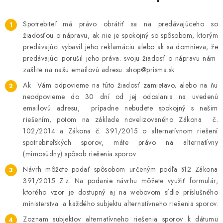
Spotrebiteľ má právo obrátiť sa na predávajúceho so
žiadosťou o nápravu, ak nie je spokojný so spôsobom, ktorým
predávajúci vybavil jeho reklamáciu alebo ak sa domnieva, že
predávajúci porušil jeho práva. svoju žiadosť o nápravu nám
zašlite na našu emailovú adresu: shop@prisma.sk
Ak Vám odpovieme na túto žiadosť zamietavo, alebo na ňu
neodpovieme do 30 dní od jej odoslania na uvedenú
emailovú adresu, prípadne nebudete spokojný s našim
riešením, potom na základe novelizovaného Zákona č.
102/2014 a Zákona č. 391/2015 o alternatívnom riešení
spotrebiteľských sporov, máte právo na alternatívny
(mimosúdny) spôsob riešenia sporov.
Návrh môžete podať spôsobom určeným podľa §12 Zákona
391/2015 Z.z. Na podanie návrhu môžete využiť formulár,
ktorého vzor je dostupný aj na webovom sídle príslušného
ministerstva a každého subjektu alternatívneho riešenia sporov.
Zoznam subjektov alternatívneho riešenia sporov k dátumu