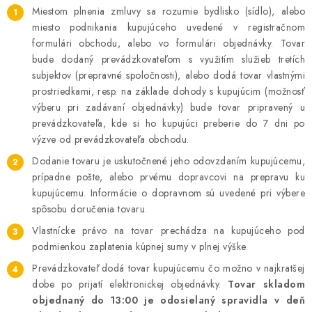
Miestom plnenia zmluvy sa rozumie bydlisko (sídlo), alebo
miesto podnikania kupujúceho uvedené v registračnom
formulári obchodu, alebo vo formulári objednávky. Tovar
bude dodaný prevádzkovateľom s využitím služieb tretích
subjektov (prepravné spoločnosti), alebo dodá tovar vlastnými
prostriedkami, resp. na základe dohody s kupujúcim (možnosť
výberu pri zadávaní objednávky) bude tovar pripravený u
prevádzkovateľa, kde si ho kupujúci preberie do 7 dni po
výzve od prevádzkovateľa obchodu.
Dodanie tovaru je uskutočnené jeho odovzdaním kupujúcemu,
prípadne pošte, alebo prvému dopravcovi na prepravu ku
kupujúcemu. Informácie o dopravnom sú uvedené pri výbere
spôsobu doručenia tovaru.
Vlastnícke právo na tovar prechádza na kupujúceho pod
podmienkou zaplatenia kúpnej sumy v plnej výške.
Prevádzkovateľ dodá tovar kupujúcemu čo možno v najkratšej
dobe po prijatí elektronickej objednávky.
Tovar skladom
objednaný do 13:00 je odosielaný spravidla v deň