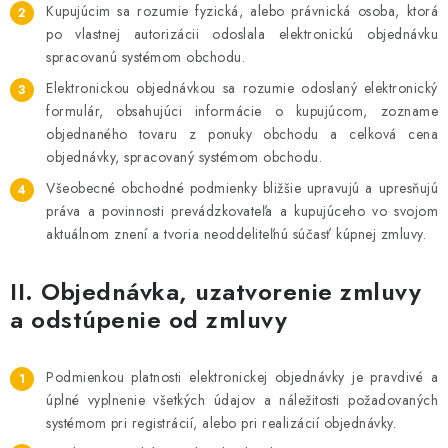
BATÉRIE A NABÍJAČKY
Kupujúcim sa rozumie fyzická, alebo právnická osoba, ktorá
po vlastnej autorizácii odoslala elektronickú objednávku
ELEKTRICKÉ VYKUROVANIE A VENTILÁCIA
spracovanú systémom obchodu.
Elektronickou objednávkou sa rozumie odoslaný elektronický
NÁRADIE A KOTVIACI MATERIÁL
formulár, obsahujúci informácie o kupujúcom, zozname
objednaného tovaru z ponuky obchodu a celková cena
SVIETIDLÁ A SVETELNÉ ZDROJE
objednávky, spracovaný systémom obchodu.
Všeobecné obchodné podmienky bližšie upravujú a upresňujú
ÚLOŽNÝ MATERIÁL
práva a povinnosti prevádzkovateľa a kupujúceho vo svojom
aktuálnom znení a tvoria neoddeliteľnú súčasť kúpnej zmluvy.
ZÁSUVKY A VYPÍNAČE
II. Objednávka, uzatvorenie zmluvy
a odstúpenie od zmluvy
DOMÁCNOSŤ
ELEKTROMEROVÉ ROZVÁDZAČE
Podmienkou platnosti elektronickej objednávky je pravdivé a
úplné vyplnenie všetkých údajov a náležitosti požadovaných
OBCHOD
systémom pri registrácií, alebo pri realizácií objednávky.