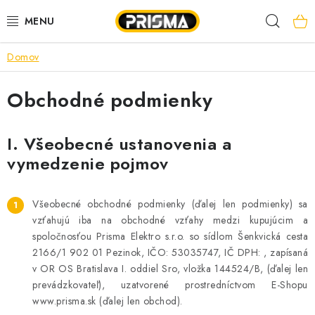
Prejsť
Hľad
na
obsah
Domov
AKCIE
Obchodné podmienky
LED PÁSY
MODULÁRNE PRÍSTROJE
I. Všeobecné ustanovenia a
vymedzenie pojmov
ROZVÁDZAČE
Všeobecné obchodné podmienky (ďalej len podmienky) sa
KÁBLE A VODIČE
vzťahujú iba na obchodné vzťahy medzi kupujúcim a
spoločnosťou Prisma Elektro s.r.o. so sídlom Šenkvická cesta
SVORKY, ROZBOČOVAČE A OSTATNÉ
2166/1 902 01 Pezinok, IČO: 53035747, IČ DPH: , zapísaná
v OR OS Bratislava I. oddiel Sro, vložka 144524/B, (ďalej len
BLESKOZVOD
prevádzkovateľ), uzatvorené prostredníctvom E-Shopu
www.prisma.sk (ďalej len obchod).