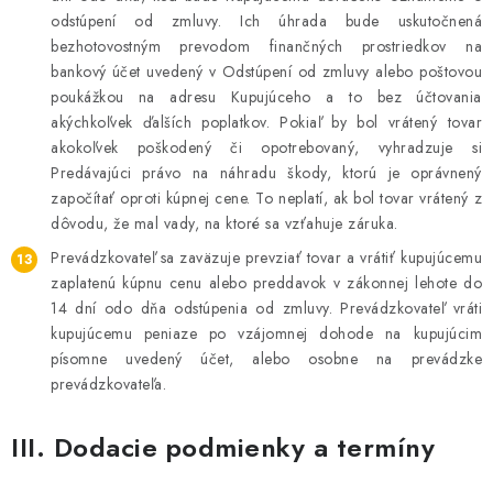
odstúpení od zmluvy. Ich úhrada bude uskutočnená
bezhotovostným prevodom finančných prostriedkov na
bankový účet uvedený v Odstúpení od zmluvy alebo poštovou
poukážkou na adresu Kupujúceho a to bez účtovania
akýchkoľvek ďalších poplatkov. Pokiaľ by bol vrátený tovar
akokoľvek poškodený či opotrebovaný, vyhradzuje si
Predávajúci právo na náhradu škody, ktorú je oprávnený
započítať oproti kúpnej cene. To neplatí, ak bol tovar vrátený z
dôvodu, že mal vady, na ktoré sa vzťahuje záruka.
Prevádzkovateľ sa zaväzuje prevziať tovar a vrátiť kupujúcemu
zaplatenú kúpnu cenu alebo preddavok v zákonnej lehote do
14 dní odo dňa odstúpenia od zmluvy. Prevádzkovateľ vráti
kupujúcemu peniaze po vzájomnej dohode na kupujúcim
písomne uvedený účet, alebo osobne na prevádzke
prevádzkovateľa.
III. Dodacie podmienky a termíny