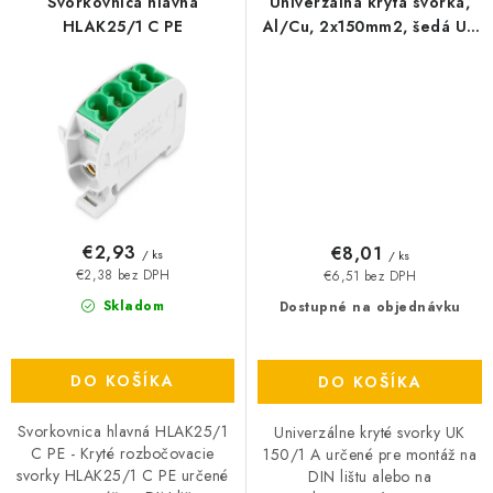
Svorkovnica hlavná
Univerzálna krytá svorka,
HLAK25/1 C PE
Al/Cu, 2x150mm2, šedá UK
150/1 A (F2.0286)
€2,93
€8,01
/ ks
/ ks
€2,38 bez DPH
€6,51 bez DPH
Skladom
Dostupné na objednávku
DO KOŠÍKA
DO KOŠÍKA
Svorkovnica hlavná HLAK25/1
Univerzálne kryté svorky UK
C PE - Kryté rozbočovacie
150/1 A určené pre montáž na
svorky HLAK25/1 C PE určené
DIN lištu alebo na