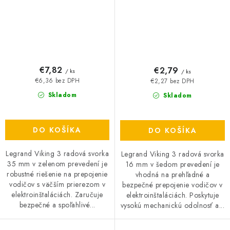
€7,82
€2,79
/ ks
/ ks
€6,36 bez DPH
€2,27 bez DPH
Skladom
Skladom
DO KOŠÍKA
DO KOŠÍKA
Legrand Viking 3 radová svorka
Legrand Viking 3 radová svorka
35 mm v zelenom prevedení je
16 mm v šedom prevedení je
robustné riešenie na prepojenie
vhodná na prehľadné a
vodičov s väčším prierezom v
bezpečné prepojenie vodičov v
elektroinštaláciách. Zaručuje
elektroinštaláciách. Poskytuje
bezpečné a spoľahlivé...
vysokú mechanickú odolnosť a...