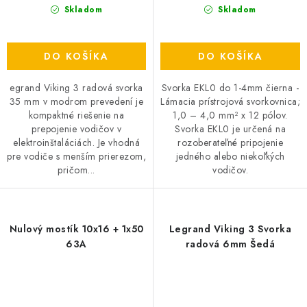
Skladom
Skladom
DO KOŠÍKA
DO KOŠÍKA
egrand Viking 3 radová svorka
Svorka EKL0 do 1-4mm čierna -
35 mm v modrom prevedení je
Lámacia prístrojová svorkovnica;
kompaktné riešenie na
1,0 – 4,0 mm² x 12 pólov.
prepojenie vodičov v
Svorka EKL0 je určená na
elektroinštaláciách. Je vhodná
rozoberateľné pripojenie
pre vodiče s menším prierezom,
jedného alebo niekoľkých
pričom...
vodičov.
Nulový mostík 10x16 + 1x50
Legrand Viking 3 Svorka
63A
radová 6mm Šedá