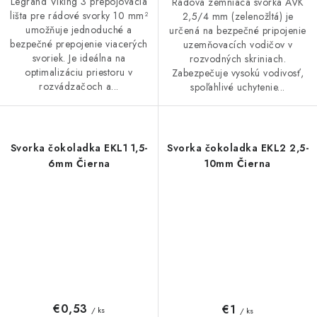
Legrand Viking 3 prepojovacia
Radová zemniaca svorka AVK
lišta pre rádové svorky 10 mm²
2,5/4 mm (zelenožltá) je
umožňuje jednoduché a
určená na bezpečné pripojenie
bezpečné prepojenie viacerých
uzemňovacích vodičov v
svoriek. Je ideálna na
rozvodných skriniach.
optimalizáciu priestoru v
Zabezpečuje vysokú vodivosť,
rozvádzačoch a...
spoľahlivé uchytenie...
Svorka čokoladka EKL1 1,5-
Svorka čokoladka EKL2 2,5-
6mm Čierna
10mm Čierna
€0,53
€1
/ ks
/ ks