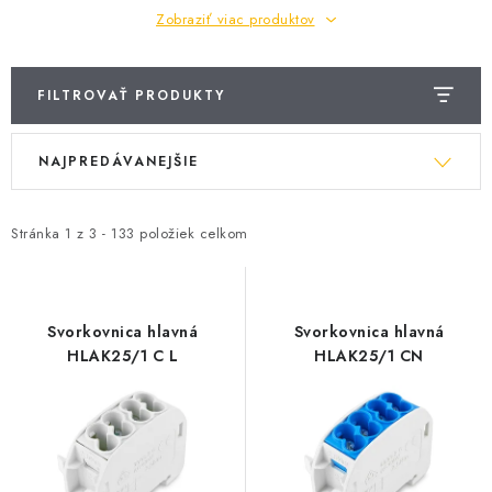
Zobraziť viac produktov
O NÁS
ČINNOSTI
FILTROVAŤ PRODUKTY
REFERENCIE
V
R
NAJPREDÁVANEJŠIE
ý
a
KARIÉRA
p
d
i
e
Stránka
1
z
3
-
133
položiek celkom
VÝPREDAJ
s
n
p
i
B2B SEKCIA
r
e
Svorkovnica hlavná
Svorkovnica hlavná
o
p
HLAK25/1 C L
HLAK25/1 CN
Obchodné podmienky
Ochrana osobných údajov
d
r
Reklamačný poriadok
Kontakt
u
o
k
d
t
u