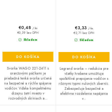
€0,48
€3,33
/ ks
/ ks
€0,39 bez DPH
€2,71 bez DPH
Skladom
Skladom
DO KOŠÍKA
DO KOŠÍKA
Svorka WAGO 221-2411 s
Legrand svorka – redukcia pre
oranžovými páčkami je
všetky hrebene umožňuje
priebežná tenká svorka určená
spoľahlivé prepojenie vodičov s
na bezpečné a rýchle spájanie
rôznymi typmi nulových zberníc.
vodičov. Vďaka kompaktnému
Zabezpečuje bezpečné a
dizajnu šetrí miesto v
efektívne rozdelenie napájania
rozvodných skriniach a...
v...