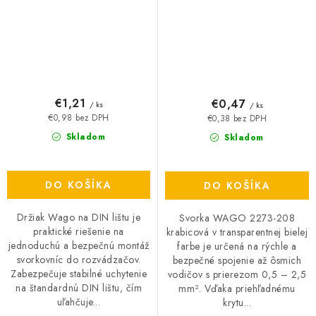
€1,21
€0,47
/ ks
/ ks
€0,98 bez DPH
€0,38 bez DPH
Skladom
Skladom
DO KOŠÍKA
DO KOŠÍKA
Držiak Wago na DIN lištu je
Svorka WAGO 2273-208
praktické riešenie na
krabicová v transparentnej bielej
jednoduchú a bezpečnú montáž
farbe je určená na rýchle a
svorkovníc do rozvádzačov.
bezpečné spojenie až ôsmich
Zabezpečuje stabilné uchytenie
vodičov s prierezom 0,5 – 2,5
na štandardnú DIN lištu, čím
mm². Vďaka priehľadnému
uľahčuje...
krytu...