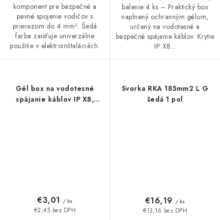
komponent pre bezpečné a
balenie 4 ks – Praktický box
pevné spojenie vodičov s
naplnený ochranným gélom,
prierezom do 4 mm². Šedá
určený na vodotesné a
farba zaisťuje univerzálne
bezpečné spájanie káblov. Krytie
použitie v elektroinštaláciách.
IP X8...
Gél box na vodotesné
Svorka RKA 185mm2 L G
spájanie káblov IP X8,
šedá 1 pol
39x53x25mm
€3,01
€16,19
/ ks
/ ks
€2,45 bez DPH
€13,16 bez DPH