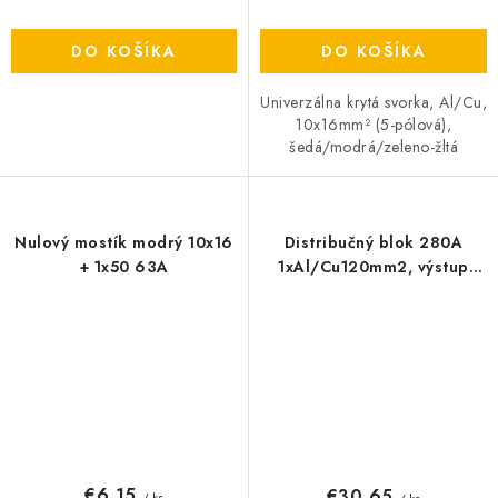
DO KOŠÍKA
DO KOŠÍKA
Univerzálna krytá svorka, Al/Cu,
10x16mm² (5-pólová),
šedá/modrá/zeleno-žltá
Nulový mostík modrý 10x16
Distribučný blok 280A
+ 1x50 63A
1xAl/Cu120mm2, výstup
2x35/5x16/4x10mm2
€6,15
€30,65
/ ks