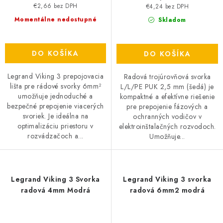
€2,66 bez DPH
€4,24 bez DPH
Momentálne nedostupné
Skladom
DO KOŠÍKA
DO KOŠÍKA
Legrand Viking 3 prepojovacia
Radová trojúrovňová svorka
lišta pre rádové svorky 6mm²
L/L/PE PUK 2,5 mm (šedá) je
umožňuje jednoduché a
kompaktné a efektívne riešenie
bezpečné prepojenie viacerých
pre prepojenie fázových a
svoriek. Je ideálna na
ochranných vodičov v
optimalizáciu priestoru v
elektroinštalačných rozvodoch.
rozvádzačoch a...
Umožňuje...
Legrand Viking 3 Svorka
Legrand Viking 3 svorka
radová 4mm Modrá
radová 6mm2 modrá