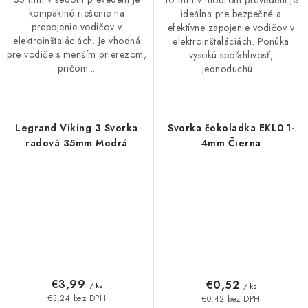
kompaktné riešenie na
ideálna pre bezpečné a
prepojenie vodičov v
efektívne zapojenie vodičov v
elektroinštaláciách. Je vhodná
elektroinštaláciách. Ponúka
pre vodiče s menším prierezom,
vysokú spoľahlivosť,
pričom...
jednoduchú...
Legrand Viking 3 Svorka
Svorka čokoladka EKL0 1-
radová 35mm Modrá
4mm Čierna
€3,99
€0,52
/ ks
/ ks
€3,24 bez DPH
€0,42 bez DPH