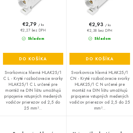
o
k
v
t
o
€2,79
€2,93
/ ks
/ ks
v
€2,27 bez DPH
€2,38 bez DPH
Skladom
Skladom
DO KOŠÍKA
DO KOŠÍKA
Svorkovnica hlavná HLAK25/1
Svorkovnica hlavná HLAK25/1
C L - Kryté rozbočovacie svorky
CN - Kryté rozbočovacie svorky
HLAK25/1 C L určené pre
HLAK25/1 C N určené pre
montáž na DIN lištu umožňujú
montáž na DIN lištu umožňujú
pripojenie vstupných medených
pripojenie vstupných medených
vodičov prierezov od 2,5 do
vodičov prierezov od 2,5 do 25
25 mm²...
mm²...