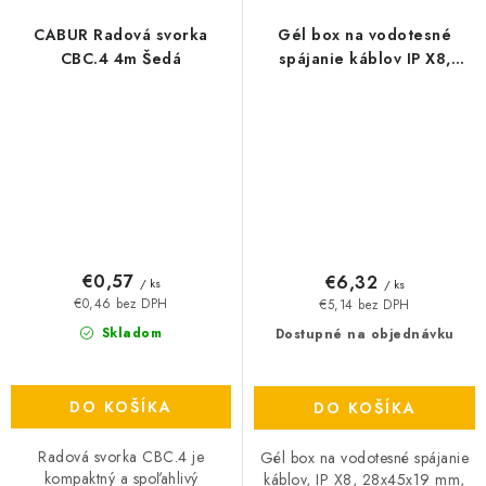
CABUR Radová svorka
Gél box na vodotesné
CBC.4 4m Šedá
spájanie káblov IP X8,
28x45x19mm, balenie 4ks
€0,57
€6,32
/ ks
/ ks
€0,46 bez DPH
€5,14 bez DPH
Skladom
Dostupné na objednávku
DO KOŠÍKA
DO KOŠÍKA
Radová svorka CBC.4 je
Gél box na vodotesné spájanie
kompaktný a spoľahlivý
káblov, IP X8, 28x45x19 mm,