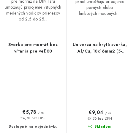
pre montáž na DIN lištu
panel umožňujú pripojenie
umožňujú pripojenie vstupných
pevných alebo
medených vodičov prierezov
lankových medených...
od 2,5 do 25...
Svorka pre montáž bez
Univerzálna krytá svorka,
vŕtania pre veľ.00
Al/Cu, 10x16mm2 (5-
pólová),
šedá/modrá/zeleno-žltá
/UK 16/3x1A+1
€5,78
€9,04
/ ks
/ ks
€4,70 bez DPH
€7,35 bez DPH
Dostupné na objednávku
Skladom