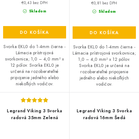
€0,43 bez DPH
€0,81 bez DPH
Skladom
Skladom
DO KOŠÍKA
DO KOŠÍKA
Svorka EKL0 do 1-4mm čierna -
Svorka EKL0 do 1-4mm čierna -
Lámacia prístrojová
Lámacia prístrojová svorkovnica;
svorkovnica; 1,0 – 4,0 mm² x
1,0 – 4,0 mm² x 12 pólov.
12 pólov. Svorka EKL0 je
Svorka EKL0 je určená na
určená na rozoberateľné
rozoberateľné pripojenie
pripojenie jedného alebo
jedného alebo niekoľkých
niekoľkých vodičov.
vodičov.
Legrand Viking 3 Svorka
Legrand Viking 3 Svorka
radová 35mm Zelená
radová 16mm Šedá