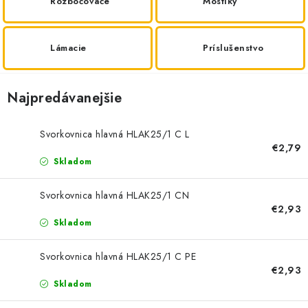
BATÉRIE A NABÍJAČKY
Rozbočovače
Mostíky
ELEKTRICKÉ VYKUROVANIE A VENTILÁCIA
Lámacie
Príslušenstvo
NÁRADIE A KOTVIACI MATERIÁL
Najpredávanejšie
SVIETIDLÁ A SVETELNÉ ZDROJE
Svorkovnica hlavná HLAK25/1 C L
ÚLOŽNÝ MATERIÁL
€2,79
Skladom
ZÁSUVKY A VYPÍNAČE
Svorkovnica hlavná HLAK25/1 CN
€2,93
DOMÁCNOSŤ
Skladom
ELEKTROMEROVÉ ROZVÁDZAČE
Svorkovnica hlavná HLAK25/1 C PE
€2,93
Skladom
OBCHOD