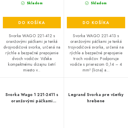
Skladom
Skladom
DO KOŠÍKA
DO KOŠÍKA
Svorka WAGO 221-412 s
Svorka WAGO 221-413 s
oranžovými páčkami je tenká
oranžovými páčkami je tenká
dvojvodičová svorka, určená na
trojvodičová svorka, určená na
rýchle a bezpečné prepojenie
rýchle a bezpečné prepojenie
dvoch vodičov. Vďaka
troch vodičov. Podporuje
kompaktnému dizajnu šetrí
vodiče s prierezom 0,14 – 4
miesto v...
mm² (licna) a...
Svorka Wago 1 221-2411 s
Legrand Svorka pre všetky
oranžovými páčkami
hrebene
priebežná TENKÁ