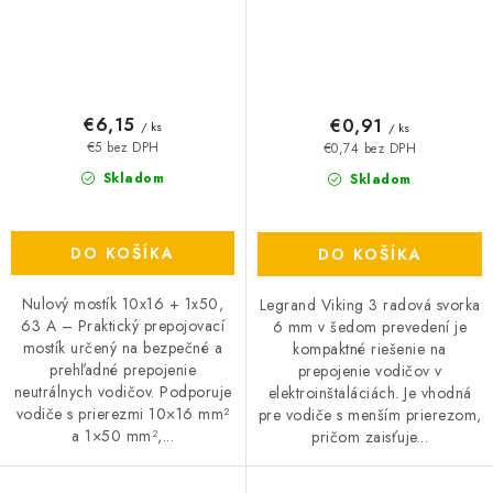
€6,15
€0,91
/ ks
/ ks
€5 bez DPH
€0,74 bez DPH
Skladom
Skladom
DO KOŠÍKA
DO KOŠÍKA
Nulový mostík 10x16 + 1x50,
Legrand Viking 3 radová svorka
63 A – Praktický prepojovací
6 mm v šedom prevedení je
mostík určený na bezpečné a
kompaktné riešenie na
prehľadné prepojenie
prepojenie vodičov v
neutrálnych vodičov. Podporuje
elektroinštaláciách. Je vhodná
vodiče s prierezmi 10×16 mm²
pre vodiče s menším prierezom,
a 1×50 mm²,...
pričom zaisťuje...