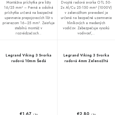
Montážna príchytka pre lišty
Dvojitá radová svorka OTL 50-
16/25 mm² – Pevná a odolná
2x Al/Cu 25-150 mm² (1000V)
príchytka určená na bezpečné
v zelenožltom prevedení je
upevnenie prepojovacích líšt s
určená na bezpečné uzemnenie
prierezom 16–25 mm². Zaisťuje
hliníkových a medených
stabilnú montáž v
vodičov. Zabezpečuje vysokú
rozvádzačoch...
vodivosť,...
Legrand Viking 3 Svorka
Legrand Viking 3 Svorka
radová 10mm Šedá
radová 4mm Zelenožltá
€1,67
€2,80
/ ks
/ ks