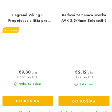
Legrand Viking 3
Radová zemniaca svorka
Prepojovacia lišta pre
AVK 2,5/4mm Zelenožltá
rádové svorky 10 mm2
Výpredaj
€9,30
€2,12
/ ks
/ ks
€7,56 bez DPH
€1,72 bez DPH
22ks Skladom
Skladom
DO KOŠÍKA
DO KOŠÍKA