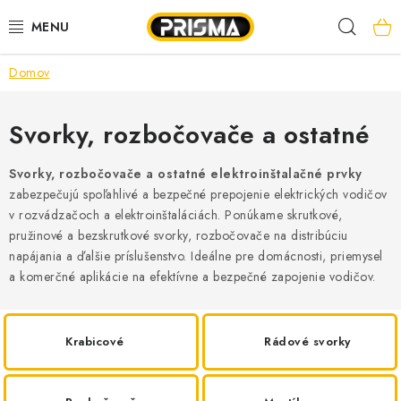
Prejsť
Hľad
na
obsah
Domov
AKCIE
LED PÁSY
Svorky, rozbočovače a ostatné
MODULÁRNE PRÍSTROJE
Svorky, rozbočovače a ostatné elektroinštalačné prvky
zabezpečujú spoľahlivé a bezpečné prepojenie elektrických vodičov
v rozvádzačoch a elektroinštaláciách. Ponúkame skrutkové,
ROZVÁDZAČE
pružinové a bezskrutkové svorky, rozbočovače na distribúciu
napájania a ďalšie príslušenstvo. Ideálne pre domácnosti, priemysel
KÁBLE A VODIČE
a komerčné aplikácie na efektívne a bezpečné zapojenie vodičov.
SVORKY, ROZBOČOVAČE A OSTATNÉ
Krabicové
Rádové svorky
BLESKOZVOD