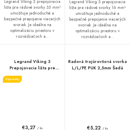
Legrand Viking 3 prepojovacia
Legrand Viking 3 prepojovacia
lišta pre rádové svorky 35 mm²
lišta pre rádové svorky 16 mm²
umožňuje jednoduché a
umožňuje jednoduché a
bezpečné prepojenie viacerých
bezpečné prepojenie viacerých
svoriek. Je ideálna na
svoriek. Je ideálna na
optimalizáciu priestoru v
optimalizáciu priestoru v
rozvádzačoch a...
rozvádzačoch a...
Legrand Viking 3
Radová trojúrovňová svorka
Prepojovacia lišta pre
L/L/PE PUK 2,5mm Šedá
rádové svorky 6 mm2
Výpredaj
€3,27
€5,22
/ ks
/ ks