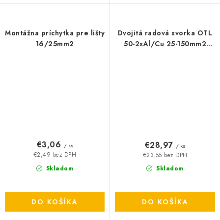
Montážna príchytka pre lišty
Dvojitá radová svorka OTL
16/25mm2
50-2xAl/Cu 25-150mm2
1000V zelenožltá
€3,06
€28,97
/ ks
/ ks
€2,49 bez DPH
€23,55 bez DPH
Skladom
Skladom
DO KOŠÍKA
DO KOŠÍKA