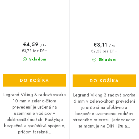
€4,59
€3,11
/ ks
/ ks
€3,73 bez DPH
€2,53 bez DPH
Skladom
Skladom
DO KOŠÍKA
DO KOŠÍKA
Legrand Viking 3 radová svorka
Legrand Viking 3 radová svorka
10 mm v zeleno-žltom
6 mm v zeleno-žltom prevedení
prevedení je určená na
je určená na efektívne a
uzemnenie vodičov v
bezpečné uzemnenie vodičov
elektroinštaláciách. Poskytuje
stredného prierezu. Jednoducho
bezpečné a spoľahlivé spojenie,
sa montuje na DIN lištu a...
pričom farebné...