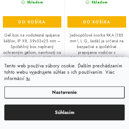
Skladom
Skladom
DO KOŠÍKA
DO KOŠÍKA
Gél box na vodotesné spájanie
Jednopólová svorka RKA (185
káblov, IP X8, 39x53x25 mm –
mm², L G, šedá) je určená na
Spoľahlivý box naplnený
bezpečné a spoľahlivé
ochranným gélom, navrhnutý na
prepojenie vodičov v
vodotesné spájanie káblov.
elektroinštalačných rozvodoch.
Krytie IP X8 zabezpečuje
Poskytuje vysokú vodivosť,
Tento web používa súbory cookie. Ďalším prechádzaním
úplnú...
pevné uchytenie a...
tohto webu vyjadrujete súhlas s ich používaním. Viac
informácií
tu
.
Nastavenie
Dvojitá radová svorka
Svorka nulová, 7 vývodov,
univerzálna OTL šedá, 25-
izolovaná
150mm2
Súhlasím