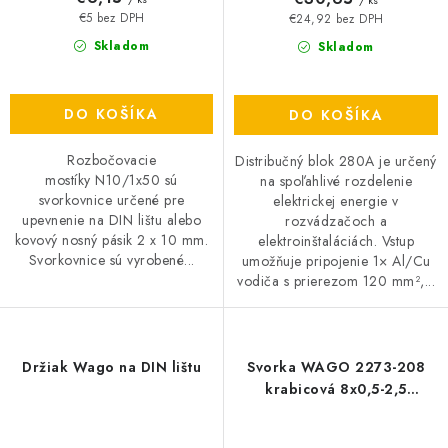
/ ks
€5 bez DPH
€24,92 bez DPH
Skladom
Skladom
DO KOŠÍKA
DO KOŠÍKA
Rozbočovacie
Distribučný blok 280A je určený
mostíky N10/1x50 sú
na spoľahlivé rozdelenie
svorkovnice určené pre
elektrickej energie v
upevnenie na DIN lištu alebo
rozvádzačoch a
kovový nosný pásik 2 x 10 mm.
elektroinštaláciách. Vstup
Svorkovnice sú vyrobené...
umožňuje pripojenie 1× Al/Cu
vodiča s prierezom 120 mm²,...
Držiak Wago na DIN lištu
Svorka WAGO 2273-208
krabicová 8x0,5-2,5
transparentne biela