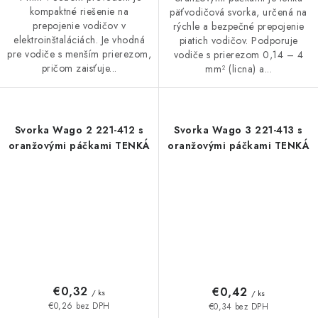
kompaktné riešenie na
päťvodičová svorka, určená na
prepojenie vodičov v
rýchle a bezpečné prepojenie
elektroinštaláciách. Je vhodná
piatich vodičov. Podporuje
pre vodiče s menším prierezom,
vodiče s prierezom 0,14 – 4
pričom zaisťuje...
mm² (licna) a...
Svorka Wago 2 221-412 s
Svorka Wago 3 221-413 s
oranžovými páčkami TENKÁ
oranžovými páčkami TENKÁ
€0,32
€0,42
/ ks
/ ks
€0,26 bez DPH
€0,34 bez DPH