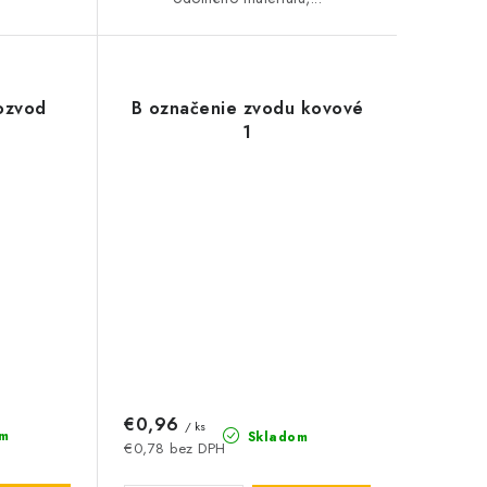
ozvod
B označenie zvodu kovové
1
€0,96
/ ks
m
Skladom
€0,78 bez DPH