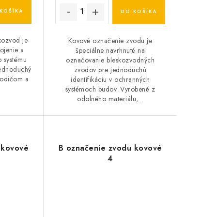
KOŠÍKA
DO KOŠÍKA
kozvod je
Kovové označenie zvodu je
ojenie a
špeciálne navrhnuté na
o systému
označovanie bleskozvodných
jednoduchý
zvodov pre jednoduchú
vodičom a
identifikáciu v ochranných
systémoch budov. Vyrobené z
odolného materiálu,...
 kovové
B označenie zvodu kovové
4