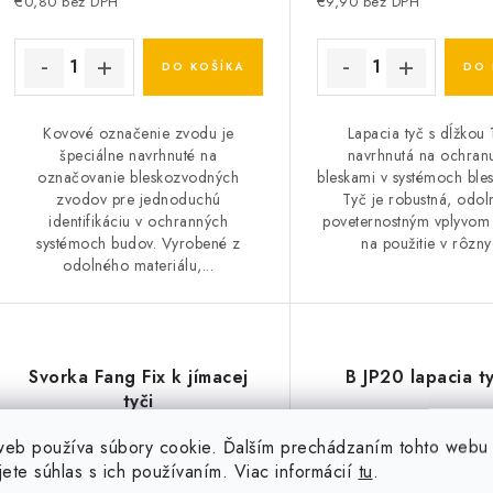
€0,80 bez DPH
€9,90 bez DPH
DO KOŠÍKA
DO 
Kovové označenie zvodu je
Lapacia tyč s dĺžkou 
špeciálne navrhnuté na
navrhnutá na ochran
označovanie bleskozvodných
bleskami v systémoch ble
zvodov pre jednoduchú
Tyč je robustná, odol
identifikáciu v ochranných
poveternostným vplyvom
systémoch budov. Vyrobené z
na použitie v rôzny
odolného materiálu,...
Svorka Fang Fix k jímacej
B JP20 lapacia t
tyči
web používa súbory cookie. Ďalším prechádzaním tohto webu
jete súhlas s ich používaním. Viac informácií
tu
.