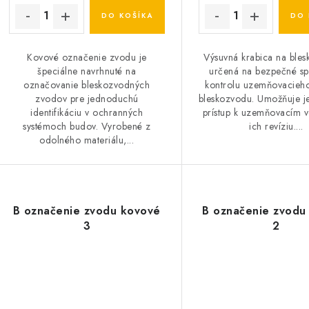
DO KOŠÍKA
DO 
Kovové označenie zvodu je
Výsuvná krabica na bles
špeciálne navrhnuté na
určená na bezpečné sp
označovanie bleskozvodných
kontrolu uzemňovacieh
zvodov pre jednoduchú
bleskozvodu. Umožňuje 
identifikáciu v ochranných
prístup k uzemňovacím 
systémoch budov. Vyrobené z
ich revíziu....
odolného materiálu,...
B označenie zvodu kovové
B označenie zvodu
3
2