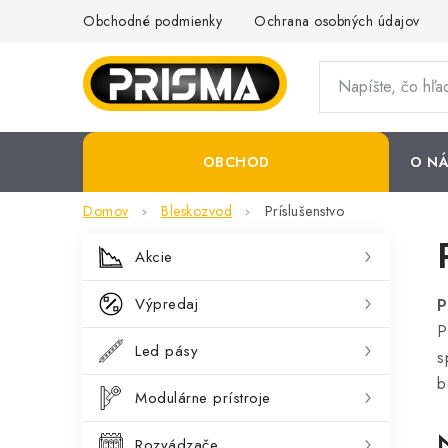
Prejsť
Obchodné podmienky
Ochrana osobných údajov
na
obsah
OBCHOD
O NÁ
Domov
Bleskozvod
Príslušenstvo
B
K
Preskočiť
Akcie
kategórie
a
o
Výpredaj
P
t
č
P
e
Led pásy
n
s
g
b
ý
Modulárne prístroje
ó
p
r
Rozvádzače