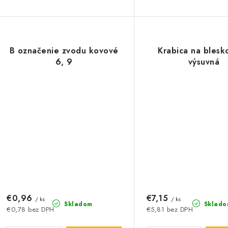
B označenie zvodu kovové
Krabica na blesk
6, 9
výsuvná
€0,96
€7,15
/ ks
/ ks
Skladom
Sklado
€0,78 bez DPH
€5,81 bez DPH