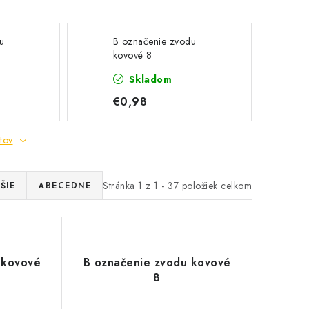
u
B označenie zvodu
kovové 8
Skladom
€0,98
tov
Stránka
1
z
1
-
37
položiek celkom
ŠIE
ABECEDNE
 kovové
B označenie zvodu kovové
8