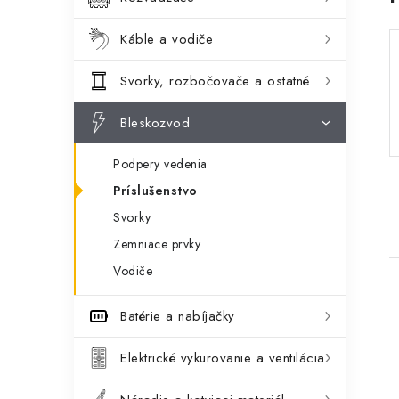
a
i
Káble a vodiče
e
n
Svorky, rozbočovače a ostatné
e
l
Bleskozvod
Podpery vedenia
Príslušenstvo
Svorky
Zemniace prvky
Vodiče
Batérie a nabíjačky
Elektrické vykurovanie a ventilácia
i