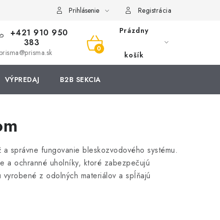
Prihlásenie
Registrácia
Prázdny
+421 910 950
383
NÁKUPNÝ
prisma@prisma.sk
košík
KOŠÍK
VÝPREDAJ
B2B SEKCIA
dom
 a správne fungovanie bleskozvodového systému.
e a ochranné uholníky, ktoré zabezpečujú
ú vyrobené z odolných materiálov a spĺňajú