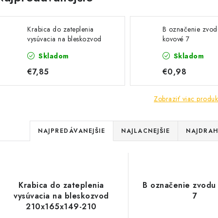
Krabica do zateplenia
B označenie zvod
vysúvacia na bleskozvod
kovové 7
210x165x149-210
Skladom
Skladom
€7,85
€0,98
Zobraziť viac produk
R
NAJPREDÁVANEJŠIE
NAJLACNEJŠIE
NAJDRAH
a
V
d
ý
e
Krabica do zateplenia
B označenie zvodu
p
vysúvacia na bleskozvod
7
n
210x165x149-210