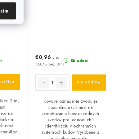
asím
€0,96
/ ks
m
Skladom
€0,78 bez DPH
KOŠÍKA
DO KOŠÍKA
ĺžkou 2 m,
Kovové označenie zvodu je
asť
špeciálne navrhnuté na
émov na
označovanie bleskozvodných
činkami
zvodov pre jednoduchú
obustná
identifikáciu v ochranných
teriálov...
systémoch budov. Vyrobené z
odolného materiálu,...