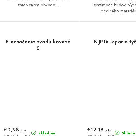
zateplenom obvode....
systémoch budov. Vyr
odolného materiálu
B označenie zvodu kovové
B JP15 lapacia ty
0
€0,98
€12,18
/ ks
/ ks
Skladom
Sklado