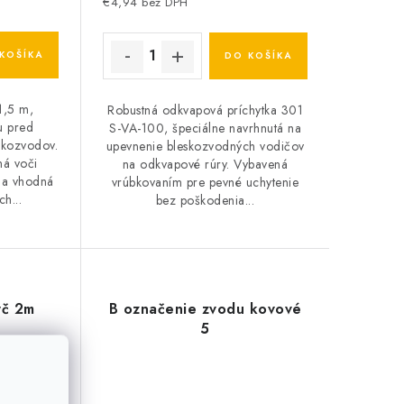
€4,94 bez DPH
KOŠÍKA
DO KOŠÍKA
1,5 m,
Robustná odkvapová príchytka 301
u pred
S-VA-100, špeciálne navrhnutá na
skozvodov.
upevnenie bleskozvodných vodičov
ná voči
na odkvapové rúry. Vybavená
 a vhodná
vrúbkovaním pre pevné uchytenie
ch...
bez poškodenia...
yč 2m
B označenie zvodu kovové
5