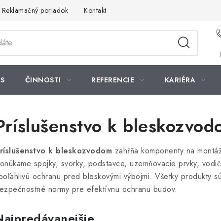
Reklamačný poriadok
Kontakt
S
ČINNOSTI
REFERENCIE
KARIÉRA
Príslušenstvo k bleskozvo
ríslušenstvo k bleskozvodom
zahŕňa komponenty na montáž
onúkame spojky, svorky, podstavce, uzemňovacie prvky, vodič
poľahlivú ochranu pred bleskovými výbojmi. Všetky produkty s
ezpečnostné normy pre efektívnu ochranu budov.
Najpredávanejšie