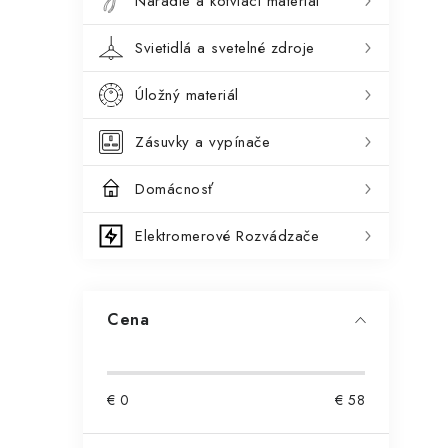
Náradie a kotviaci materiál
Svietidlá a svetelné zdroje
Úložný materiál
Zásuvky a vypínače
Domácnosť
Elektromerové Rozvádzače
t
Cena
€
0
€
58