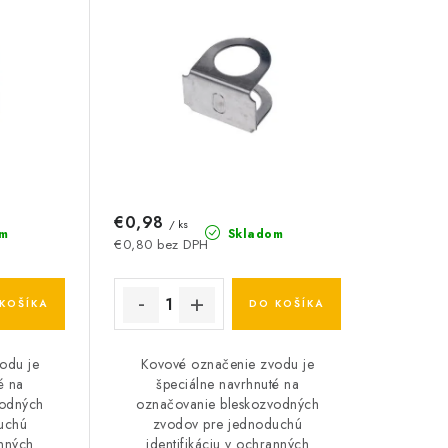
€0,98
/ ks
m
Skladom
€0,80 bez DPH
KOŠÍKA
DO KOŠÍKA
odu je
Kovové označenie zvodu je
é na
špeciálne navrhnuté na
vodných
označovanie bleskozvodných
uchú
zvodov pre jednoduchú
anných
identifikáciu v ochranných