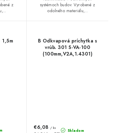
obené z
systémoch budov. Vyrobené z
,...
odolného materiálu,...
č 1,5m
B Odkvapová príchytka s
vrúb. 301 S-VA-100
(100mm,V2A,1.4301)
€6,08
/ ks
m
Skladom