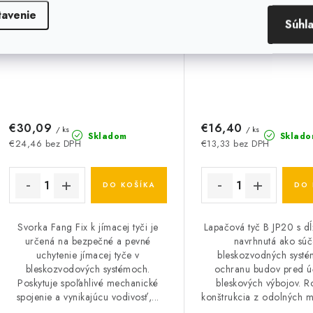
tavenie
Súhl
€30,09
€16,40
/ ks
/ ks
Skladom
Sklado
€24,46 bez DPH
€13,33 bez DPH
DO KOŠÍKA
DO 
Svorka Fang Fix k jímacej tyči je
Lapačová tyč B JP20 s d
určená na bezpečné a pevné
navrhnutá ako súč
uchytenie jímacej tyče v
bleskozvodných syst
bleskozvodových systémoch.
ochranu budov pred ú
Poskytuje spoľahlivé mechanické
bleskových výbojov. R
spojenie a vynikajúcu vodivosť,...
konštrukcia z odolných ma