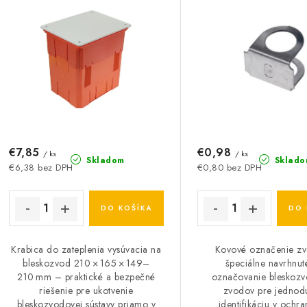
i
s
e
p
p
r
r
o
o
d
d
u
€7,85
€0,98
u
/ ks
/ ks
Skladom
Sklado
€6,38 bez DPH
€0,80 bez DPH
k
k
t
DO KOŠÍKA
DO 
o
o
Krabica do zateplenia vysúvacia na
Kovové označenie zv
v
v
bleskozvod 210 × 165 × 149–
špeciálne navrhnut
210 mm – praktické a bezpečné
označovanie bleskoz
riešenie pre ukotvenie
zvodov pre jednod
bleskozvodovej sústavy priamo v
identifikáciu v ochr