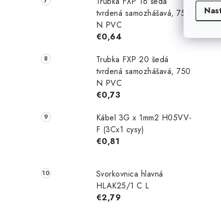
Trubka FXP 16 šedá
Nas
tvrdená samozhášavá, 750
N PVC
€0,64
Trubka FXP 20 šedá
tvrdená samozhášavá, 750
N PVC
€0,73
Kábel 3G x 1mm2 H05VV-
F (3Cx1 cysy)
€0,81
Svorkovnica hlavná
HLAK25/1 C L
€2,79