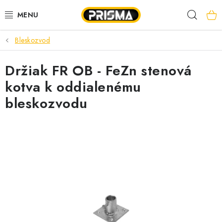
Prejsť
Hľad
na
obsah
Bleskozvod
AKCIE
Držiak FR OB - FeZn stenová
LED PÁSY
kotva k oddialenému
MODULÁRNE PRÍSTROJE
bleskozvodu
ROZVÁDZAČE
KÁBLE A VODIČE
SVORKY, ROZBOČOVAČE A OSTATNÉ
BLESKOZVOD