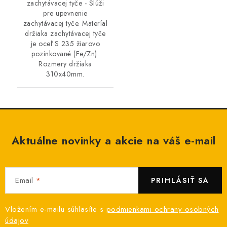
zachytávacej tyče - Slúži
pre upevnenie
zachytávacej tyče. Materíal
držiaka zachytávacej tyče
je oceľ S 235 žiarovo
pozinkované (Fe/Zn).
Rozmery držiaka
310x40mm.
Aktuálne novinky a akcie na váš e-mail
Email
PRIHLÁSIŤ SA
Vložením e-mailu súhlasíte s
podmienkami ochrany osobných
údajov