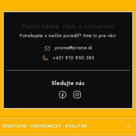
Pomôžeme vám s výberom
Potrebujete s niečím poradiť? Sme tu pre vás!
prisma
@
prisma.sk
+421 910 950 383
Z
á
EFEKTÍVNE - EKONOMICKY - KVALITNE
p