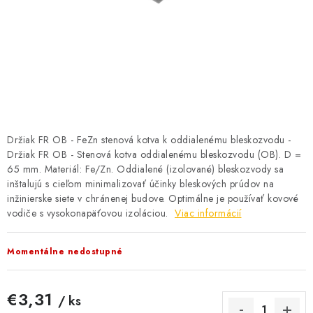
BATÉRIE A NABÍJAČKY
ELEKTRICKÉ VYKUROVANIE A VENTILÁCIA
NÁRADIE A KOTVIACI MATERIÁL
SVIETIDLÁ A SVETELNÉ ZDROJE
Držiak FR OB - FeZn stenová kotva k oddialenému bleskozvodu -
ÚLOŽNÝ MATERIÁL
Držiak FR OB - Stenová kotva oddialenému bleskozvodu (OB). D =
65 mm. Materiál: Fe/Zn. Oddialené (izolované) bleskozvody sa
ZÁSUVKY A VYPÍNAČE
inštalujú s cieľom minimalizovať účinky bleskových prúdov na
inžinierske siete v chránenej budove. Optimálne je používať kovové
vodiče s vysokonapäťovou izoláciou.
Viac informácií
DOMÁCNOSŤ
Momentálne nedostupné
ELEKTROMEROVÉ ROZVÁDZAČE
OBCHOD
€3,31
/ ks