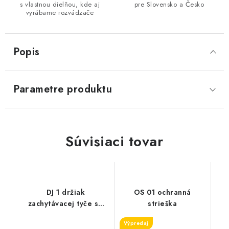
s vlastnou dielňou, kde aj
pre Slovensko a Česko
vyrábame rozvádzače
Popis
Parametre produktu
Súvisiaci tovar
DJ 1 držiak
OS 01 ochranná
zachytávacej tyče so
strieška
šróbom
Výpredaj