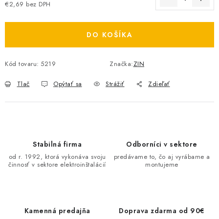
€2,69 bez DPH
O NÁS
Jednotková cena:
DO KOŠÍKA
ČINNOSTI
REFERENCIE
Kód tovaru:
5219
Značka:
ZIN
Tlač
Opýtať sa
Strážiť
Zdieľať
KARIÉRA
VÝPREDAJ
B2B SEKCIA
Stabilná firma
Odborníci v sektore
od r. 1992, ktorá vykonáva svoju
predávame to, čo aj vyrábame a
činnosť v sektore elektroinštalácií
montujeme
Obchodné podmienky
Ochrana osobných údajov
Reklamačný poriadok
Kontakt
Kamenná predajňa
Doprava zdarma od 90€