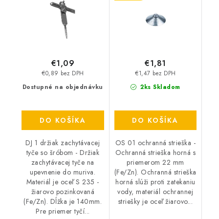
€1,09
€1,81
€0,89 bez DPH
€1,47 bez DPH
Dostupné na objednávku
2ks Skladom
DO KOŠÍKA
DO KOŠÍKA
DJ 1 držiak zachytávacej
OS 01 ochranná strieška -
tyče so šróbom - Držiak
Ochranná strieška horná s
zachytávacej tyče na
priemerom 22 mm
upevnenie do muriva.
(Fe/Zn). Ochranná strieška
Materiál je oceľ S 235 -
horná slúži proti zatekaniu
žiarovo pozinkovaná
vody, materiál ochrannej
(Fe/Zn). Dĺžka je 140mm.
striešky je oceľ žiarovo...
Pre priemer tyčí...