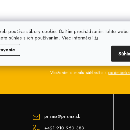
web používa súbory cookie. Ďalším prechádzaním tohto webu
jete súhlas s ich používaním. Viac informácií
tu
.
tavenie
 váš e-mail
Súhl
Email
Vložením e-mailu súhlasíte s
podmienka
prisma
@
prisma.sk
+421 910 950 383