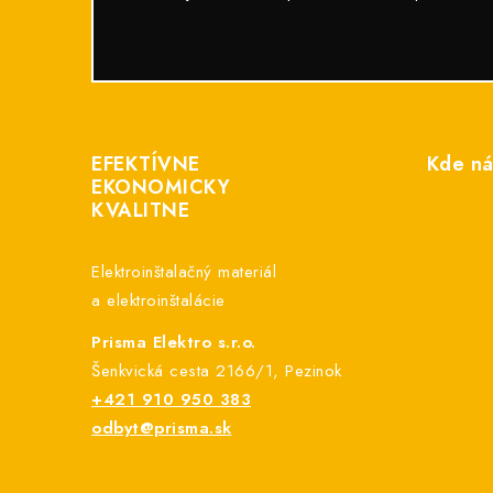
Z
á
EFEKTÍVNE
Kde ná
p
EKONOMICKY
KVALITNE
ä
t
Elektroinštalačný materiál
i
a elektroinštalácie
e
Prisma Elektro s.r.o.
Šenkvická cesta 2166/1, Pezinok
+421 910 950 383
odbyt@prisma.sk