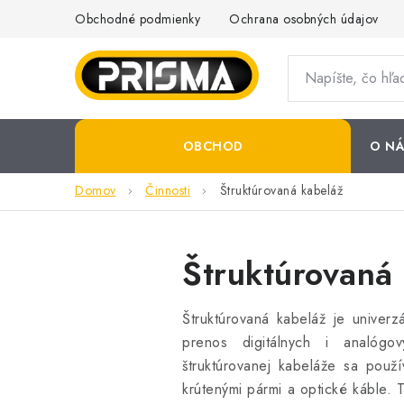
Prejsť
Obchodné podmienky
Ochrana osobných údajov
na
obsah
OBCHOD
O NÁ
Domov
Činnosti
Štruktúrovaná kabeláž
Štruktúrovaná
Štruktúrovaná kabeláž je univerz
prenos digitálnych i analógo
štruktúrovanej kabeláže sa použí
krútenými pármi a optické káble. 