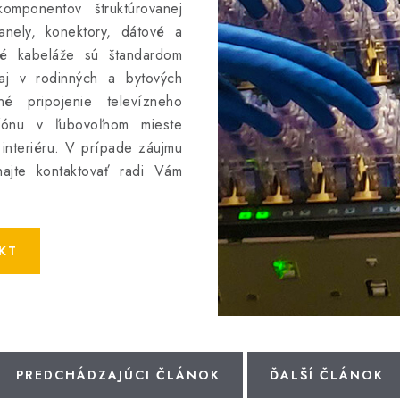
omponentov štruktúrovanej
anely, konektory, dátové a
né kabeláže sú štandardom
aj v rodinných a bytových
é pripojenie televízneho
efónu v ľubovoľnom mieste
 interiéru. V prípade záujmu
hajte kontaktovať radi Vám
KT
PREDCHÁDZAJÚCI ČLÁNOK
ĎALŠÍ ČLÁNOK