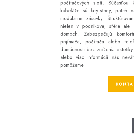
počítačových sietí. Súčasťou k
kabeláže sú key-stony, patch p
modulárne zásuvky. Štruktúrova
nielen v podnikovej sfére ale 
domoch. Zabezpečujú komfortn
prijímača, počítača alebo tel
domácnosti bez zníženia estetiky
alebo viac informácií nás nevá
pomôžeme.
KONTA