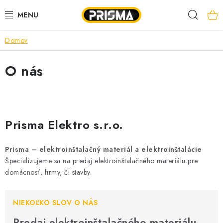
Prejsť
Hľad
na
obsah
Domov
AKCIE
O nás
LED PÁSY
MODULÁRNE PRÍSTROJE
ROZVÁDZAČE
Prisma Elektro s.r.o.
KÁBLE A VODIČE
Prisma – elektroinštalačný materiál a elektroinštalácie
Špecializujeme sa na predaj elektroinštalačného materiálu pre
SVORKY, ROZBOČOVAČE A OSTATNÉ
domácnosť, firmy, či stavby.
BLESKOZVOD
NIEKOĽKO SLOV O NÁS
Predaj elektroinštalačného materiálu