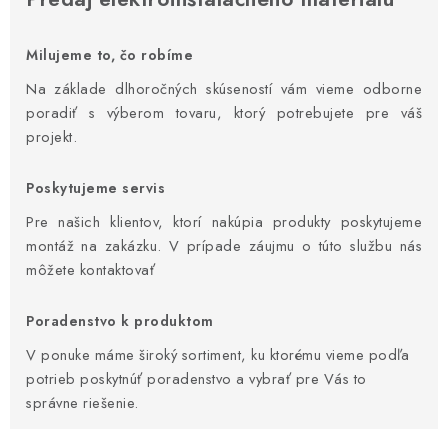
BATÉRIE A NABÍJAČKY
ELEKTRICKÉ VYKUROVANIE A VENTILÁCIA
Milujeme to, čo robíme
Na základe dlhoročných skúseností vám vieme odborne
NÁRADIE A KOTVIACI MATERIÁL
poradiť s výberom tovaru, ktorý potrebujete pre váš
projekt.
SVIETIDLÁ A SVETELNÉ ZDROJE
Poskytujeme servis
ÚLOŽNÝ MATERIÁL
Pre našich klientov, ktorí nakúpia produkty poskytujeme
montáž na zakázku. V prípade záujmu o túto službu nás
ZÁSUVKY A VYPÍNAČE
môžete kontaktovať
DOMÁCNOSŤ
Poradenstvo k produktom
V ponuke máme široký sortiment, ku ktorému vieme podľa
ELEKTROMEROVÉ ROZVÁDZAČE
potrieb poskytnúť poradenstvo a vybrať pre Vás to
správne riešenie.
OBCHOD