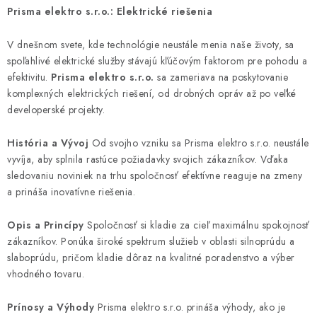
Prisma elektro s.r.o.: Elektrické riešenia
O NÁS
V dnešnom svete, kde technológie neustále menia naše životy, sa
ČINNOSTI
spoľahlivé elektrické služby stávajú kľúčovým faktorom pre pohodu a
efektivitu.
Prisma elektro s.r.o.
sa zameriava na poskytovanie
REFERENCIE
komplexných elektrických riešení, od drobných opráv až po veľké
developerské projekty.
KARIÉRA
História a Vývoj
Od svojho vzniku sa Prisma elektro s.r.o. neustále
vyvíja, aby splnila rastúce požiadavky svojich zákazníkov. Vďaka
VÝPREDAJ
sledovaniu noviniek na trhu spoločnosť efektívne reaguje na zmeny
a prináša inovatívne riešenia.
B2B SEKCIA
Opis a Princípy
Spoločnosť si kladie za cieľ maximálnu spokojnosť
Obchodné podmienky
Ochrana osobných údajov
zákazníkov. Ponúka široké spektrum služieb v oblasti silnoprúdu a
slaboprúdu, pričom kladie dôraz na kvalitné poradenstvo a výber
Reklamačný poriadok
Kontakt
vhodného tovaru.
Prínosy a Výhody
Prisma elektro s.r.o. prináša výhody, ako je