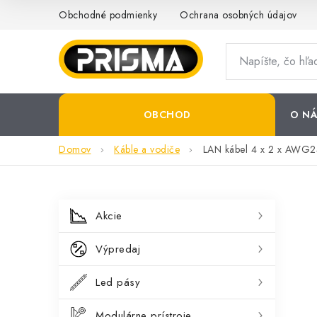
Prejsť
Obchodné podmienky
Ochrana osobných údajov
na
obsah
OBCHOD
O NÁ
Domov
Káble a vodiče
LAN kábel 4 x 2 x AWG24
B
K
Preskočiť
Akcie
kategórie
a
o
Výpredaj
t
č
e
Led pásy
n
g
Modulárne prístroje