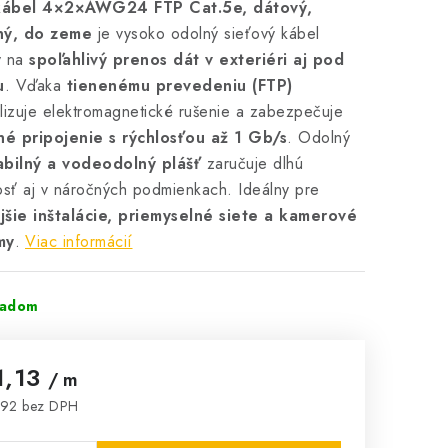
ábel 4×2×AWG24 FTP Cat.5e, dátový,
ný, do zeme
je vysoko odolný sieťový kábel
ý na
spoľahlivý prenos dát v exteriéri aj pod
u
. Vďaka
tienenému prevedeniu (FTP)
lizuje elektromagnetické rušenie a zabezpečuje
lné pripojenie s rýchlosťou až 1 Gb/s
. Odolný
abilný a vodeodolný plášť
zaručuje dlhú
osť aj v náročných podmienkach. Ideálny pre
jšie inštalácie, priemyselné siete a kamerové
my
.
Viac informácií
ladom
1,13
/ m
,92 bez DPH
notková cena: