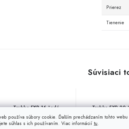
Prierez
Tienenie
Súvisiaci t
Trubka FXP 16 šedá
Trubka FXP 20 
tvrdená samozhášavá, 750
tvrdená samozháša
web používa súbory cookie. Ďalším prechádzaním tohto webu
N PVC
N PVC
jete súhlas s ich používaním. Viac informácií
tu
.