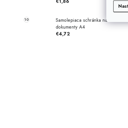
€1,86
Nas
Samolepiaca schránka na
dokumenty A4
€4,72