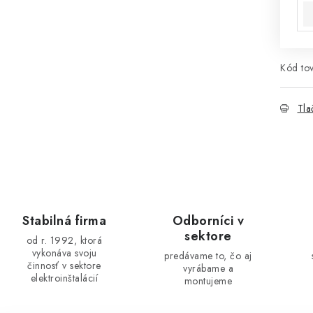
Kód tov
Tla
Stabilná firma
Odborníci v
sektore
od r. 1992, ktorá
vykonáva svoju
predávame to, čo aj
činnosť v sektore
vyrábame a
elektroinštalácií
montujeme