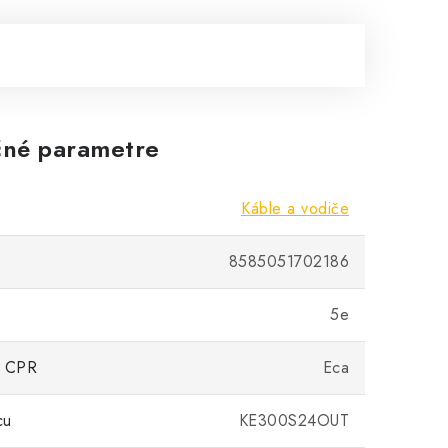
né parametre
Káble a vodiče
8585051702186
5e
ia CPR
Eca
cu
KE300S24OUT