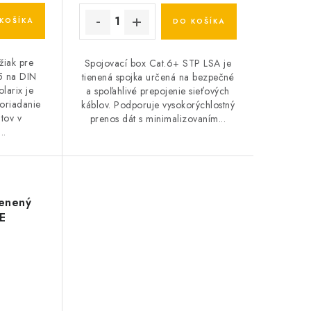
KOŠÍKA
DO KOŠÍKA
žiak pre
Spojovací box Cat.6+ STP LSA je
5 na DIN
tienená spojka určená na bezpečné
olarix je
a spoľahlivé prepojenie sieťových
poriadanie
káblov. Podporuje vysokorýchlostný
tov v
prenos dát s minimalizovaním...
..
ienený
E