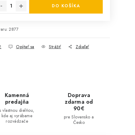
DO KOŠÍKA
aru:
2877
č
Opýtať sa
Strážiť
Zdieľať
Kamenná
Doprava
predajňa
zdarma od
90€
s vlastnou dielňou,
kde aj vyrábame
pre Slovensko a
rozvádzače
Česko