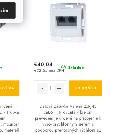
asím
€40,04
m
Skladom
€32,55 bez DPH
KOŠÍKA
DO KOŠÍKA
tvrdená
Dátová zásuvka Valena 2xRJ45
 - Trubka
cat.6 FTP dvojitá v bielom
ťami
prevedení je určená na pripojenie k
á, možnosť
vysokorýchlostným sieťam s
o, materiál
podporou prenosových rýchlostí až