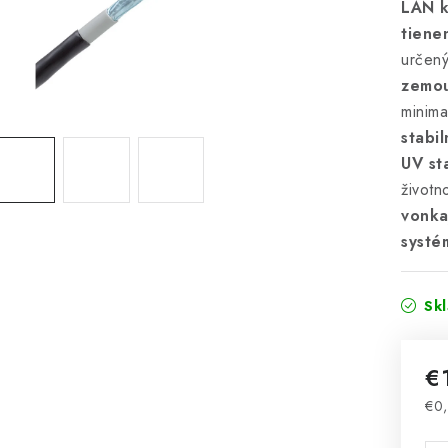
LAN k
tiene
určen
zemo
minima
stabi
UV st
životn
vonka
systé
Sk
€
€0
Jed