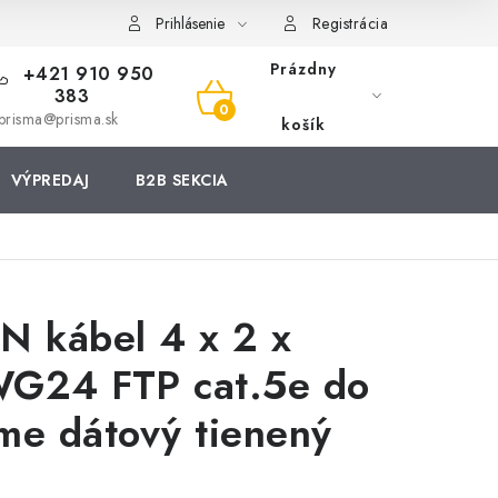
Prihlásenie
Registrácia
Prázdny
+421 910 950
383
NÁKUPNÝ
prisma@prisma.sk
košík
KOŠÍK
VÝPREDAJ
B2B SEKCIA
N kábel 4 x 2 x
G24 FTP cat.5e do
me dátový tienený