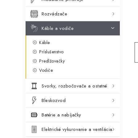
ý
ó
p
r
Rozvádzače
a
i
Káble a vodiče
e
n
Káble
e
Príslušenstvo
l
Predlžovačky
Vodiče
Svorky, rozbočovače a ostatné
Bleskozvod
Batérie a nabíjačky
Elektrické vykurovanie a ventilácia