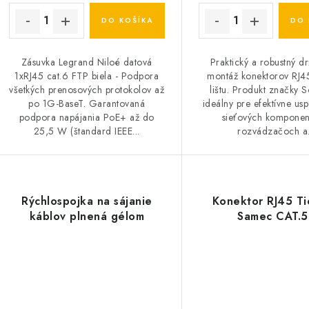
DO KOŠÍKA
DO 
Zásuvka Legrand Niloé datová
Praktický a robustný dr
1xRJ45 cat.6 FTP biela - Podpora
montáž konektorov RJ4
všetkých prenosových protokolov až
lištu. Produkt značky S
po 1G-BaseT. Garantovaná
ideálny pre efektívne us
podpora napájania PoE+ až do
sieťových komponen
25,5 W (štandard IEEE...
rozvádzačoch a.
Rýchlospojka na sájanie
Konektor RJ45 T
káblov plnená gélom
Samec CAT.5