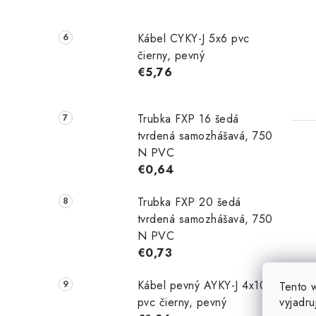
Kábel CYKY-J 5x6 pvc
čierny, pevný
€5,76
Trubka FXP 16 šedá
tvrdená samozhášavá, 750
N PVC
€0,64
Trubka FXP 20 šedá
tvrdená samozhášavá, 750
N PVC
€0,73
Kábel pevný AYKY-J 4x10
Tento 
vyjadru
pvc čierny, pevný