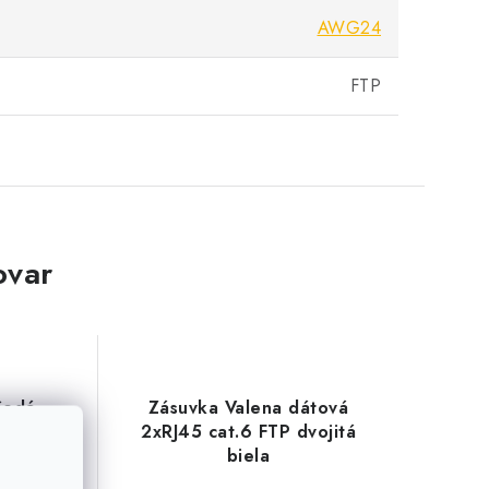
AWG24
FTP
ovar
šedá
Zásuvka Valena dátová
vá, 750
2xRJ45 cat.6 FTP dvojitá
biela