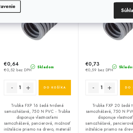
Tip
Tip
tavenie
Súhl
€0,64
€0,73
Skladom
Sklado
€0,52 bez DPH
€0,59 bez DPH
DO KOŠÍKA
DO 
Trubka FXP 16 šedá tvrdená
Trubka FXP 20 šedá 
samozhášavá, 750 N PVC - Trubka
samozhášavá, 750 N PVC
disponuje vlastnosťami
disponuje vlastnos
samozhášavá, pancierová, možnosť
samozhášavá, pancierov
inštalácie priamo na drevo, materiál
inštalácie priamo na drev