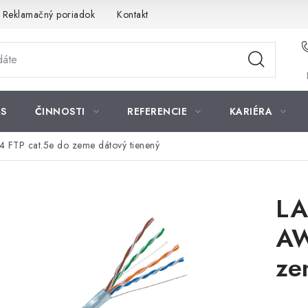
Reklamačný poriadok
Kontakt
S
ČINNOSTI
REFERENCIE
KARIÉRA
 FTP cat.5e do zeme dátový tienený
LA
AW
ze