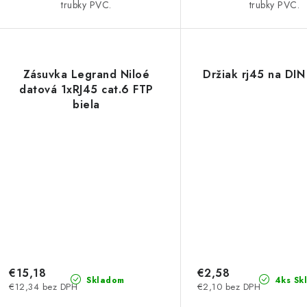
trubky PVC.
trubky PVC.
Zásuvka Legrand Niloé
Držiak rj45 na DIN
datová 1xRJ45 cat.6 FTP
biela
€15,18
€2,58
Skladom
4ks Sk
€12,34 bez DPH
€2,10 bez DPH