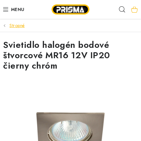
Prejsť
Hľad
na
obsah
Stropné
AKCIE
Svietidlo halogén bodové
LED PÁSY
štvorcové MR16 12V IP20
MODULÁRNE PRÍSTROJE
čierny chróm
ROZVÁDZAČE
KÁBLE A VODIČE
SVORKY, ROZBOČOVAČE A OSTATNÉ
BLESKOZVOD