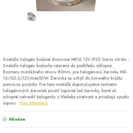
BATÉRIE A NABÍJAČKY
ELEKTRICKÉ VYKUROVANIE A VENTILÁCIA
NÁRADIE A KOTVIACI MATERIÁL
SVIETIDLÁ A SVETELNÉ ZDROJE
Svietidlo halogén bodové štvorcové MR16 12V IP20 čierny chróm -
ÚLOŽNÝ MATERIÁL
Svietidlo halogén bodovka vstavaná do podhľadu výklopná.
Rozmery montážneho otvoru 80mm, pre halogénovú žiarovku MR-
ZÁSUVKY A VYPÍNAČE
16/G5,3/12V/max50W. Žiarovka sa uchytí do kovového krúžku
pomocou pružinky. Pre tieto svietidlá doporučujeme namiesto
halogénových žiaroviek použiť úsporné led žiarovky, ktoré sú
DOMÁCNOSŤ
schopné nahradiť halogenky z hľadiska svietivosti a prinášajú vysokú
úsporu.
Viac informácií
ELEKTROMEROVÉ ROZVÁDZAČE
Skladom
OBCHOD