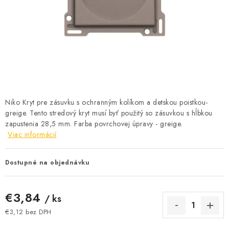
BATÉRIE A NABÍJAČKY
ELEKTRICKÉ VYKUROVANIE A VENTILÁCIA
NÁRADIE A KOTVIACI MATERIÁL
SVIETIDLÁ A SVETELNÉ ZDROJE
Niko Kryt pre zásuvku s ochranným kolíkom a detskou poistkou-
ÚLOŽNÝ MATERIÁL
greige. Tento stredový kryt musí byť použitý so zásuvkou s hĺbkou
zapustenia 28,5 mm. Farba povrchovej úpravy - greige.
ZÁSUVKY A VYPÍNAČE
Viac informácií
DOMÁCNOSŤ
Dostupné na objednávku
ELEKTROMEROVÉ ROZVÁDZAČE
€3,84
/ ks
€3,12 bez DPH
OBCHOD
Jednotková cena: