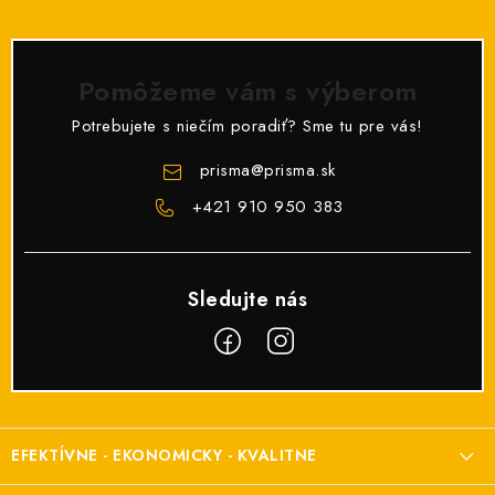
Pomôžeme vám s výberom
Potrebujete s niečím poradiť? Sme tu pre vás!
prisma
@
prisma.sk
+421 910 950 383
Z
á
EFEKTÍVNE - EKONOMICKY - KVALITNE
p