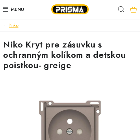
Prejsť
Hľad
na
obsah
Niko
AKCIE
Niko Kryt pre zásuvku s
LED PÁSY
ochranným kolíkom a detskou
MODULÁRNE PRÍSTROJE
poistkou- greige
ROZVÁDZAČE
KÁBLE A VODIČE
SVORKY, ROZBOČOVAČE A OSTATNÉ
BLESKOZVOD