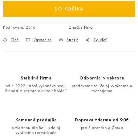
O NÁS
DO KOŠÍKA
ČINNOSTI
Kód tovaru:
2816
Značka:
Niko
REFERENCIE
Tlač
Opýtať sa
Strážiť
Zdieľať
KARIÉRA
VÝPREDAJ
Stabilná firma
Odborníci v sektore
od r. 1992, ktorá vykonáva svoju
predávame to, čo aj vyrábame a
B2B SEKCIA
činnosť v sektore elektroinštalácií
montujeme
Obchodné podmienky
Ochrana osobných údajov
Reklamačný poriadok
Kontakt
Kamenná predajňa
Doprava zdarma od 90€
s vlastnou dielňou, kde aj
pre Slovensko a Česko
vyrábame rozvádzače