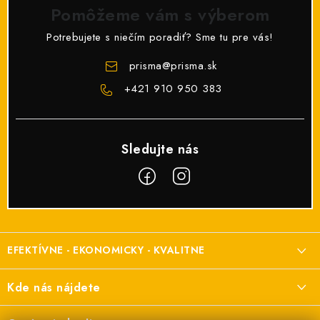
Pomôžeme vám s výberom
Potrebujete s niečím poradiť? Sme tu pre vás!
prisma
@
prisma.sk
+421 910 950 383
Z
á
EFEKTÍVNE - EKONOMICKY - KVALITNE
p
ä
Elektroinštalačný materiál
Kde nás nájdete
t
a elektroinštalácie
i