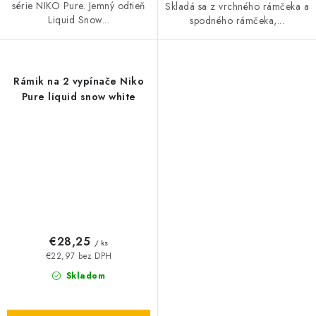
série NIKO Pure. Jemný odtieň
Skladá sa z vrchného rámčeka a
Liquid Snow...
spodného rámčeka,...
Rámik na 2 vypínače Niko
Pure liquid snow white
€28,25
/ ks
€22,97 bez DPH
Skladom