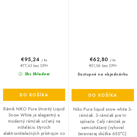
€95,24
€62,80
/ ks
/ ks
€77,43 bez DPH
€51,06 bez DPH
2ks Skladom
Dostupné na objednávku
DO KOŠÍKA
DO KOŠÍKA
Rámik NIKO Pure štvoritý Liquid
Niko Pure liquid snow white 3-
Snow White je elegantný a
rámček. 3-rámček pre tri
moderný rámček určený na
spínače. Celý rámček je
inštaláciu štyroch
samozhášavý (vyhovel
elektroinštalačných prístrojov zo
žeraviacej skúške 650°C).