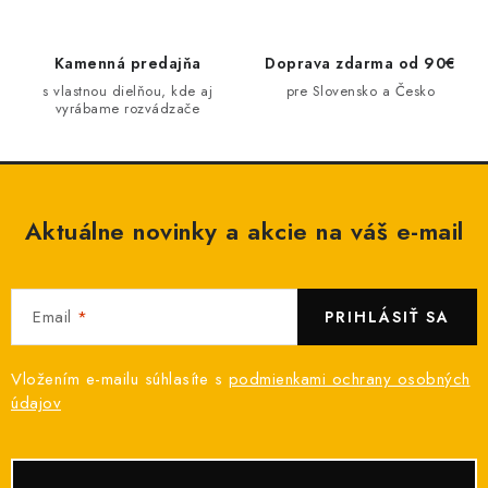
e
p
Kamenná predajňa
Doprava zdarma od 90€
r
s vlastnou dielňou, kde aj
pre Slovensko a Česko
v
vyrábame rozvádzače
k
y
v
ý
Aktuálne novinky a akcie na váš e-mail
p
i
s
Email
PRIHLÁSIŤ SA
u
Vložením e-mailu súhlasíte s
podmienkami ochrany osobných
údajov