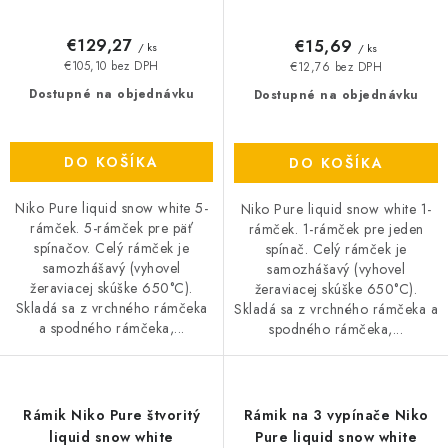
€129,27
€15,69
/ ks
/ ks
€105,10 bez DPH
€12,76 bez DPH
Dostupné na objednávku
Dostupné na objednávku
DO KOŠÍKA
DO KOŠÍKA
Niko Pure liquid snow white 5-
Niko Pure liquid snow white 1-
rámček. 5-rámček pre päť
rámček. 1-rámček pre jeden
spínačov. Celý rámček je
spínač. Celý rámček je
samozhášavý (vyhovel
samozhášavý (vyhovel
žeraviacej skúške 650°C).
žeraviacej skúške 650°C).
Skladá sa z vrchného rámčeka
Skladá sa z vrchného rámčeka a
a spodného rámčeka,...
spodného rámčeka,...
Rámik Niko Pure štvoritý
Rámik na 3 vypínače Niko
liquid snow white
Pure liquid snow white