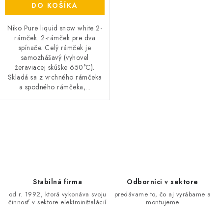
DO KOŠÍKA
Niko Pure liquid snow white 2-
rámček. 2-rámček pre dva
spínače. Celý rámček je
samozhášavý (vyhovel
žeraviacej skúške 650°C).
Skladá sa z vrchného rámčeka
a spodného rámčeka,...
O
v
l
á
d
Stabilná firma
Odborníci v sektore
a
od r. 1992, ktorá vykonáva svoju
predávame to, čo aj vyrábame a
činnosť v sektore elektroinštalácií
montujeme
c
i