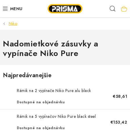
Prejsť
Hľad
na
obsah
Niko
AKCIE
LED PÁSY
Nadomietkové zásuvky a
vypínače Niko Pure
MODULÁRNE PRÍSTROJE
ROZVÁDZAČE
Najpredávanejšie
KÁBLE A VODIČE
Rámik na 2 vypínače Niko Pure alu black
€58,61
SVORKY, ROZBOČOVAČE A OSTATNÉ
Dostupné na objednávku
BLESKOZVOD
Rámik na 5 vypínačov Niko Pure black steel
€153,42
Dostupné na objednávku