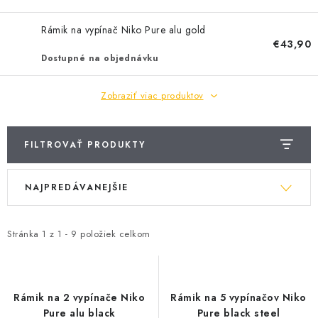
BATÉRIE A NABÍJAČKY
Rámik na vypínač Niko Pure alu gold
ELEKTRICKÉ VYKUROVANIE A VENTILÁCIA
€43,90
Dostupné na objednávku
NÁRADIE A KOTVIACI MATERIÁL
Zobraziť viac produktov
SVIETIDLÁ A SVETELNÉ ZDROJE
FILTROVAŤ PRODUKTY
ÚLOŽNÝ MATERIÁL
V
R
ZÁSUVKY A VYPÍNAČE
NAJPREDÁVANEJŠIE
ý
a
p
d
DOMÁCNOSŤ
i
e
Stránka
1
z
1
-
9
položiek celkom
s
n
ELEKTROMEROVÉ ROZVÁDZAČE
p
i
r
e
OBCHOD
Rámik na 2 vypínače Niko
Rámik na 5 vypínačov Niko
o
p
Pure alu black
Pure black steel