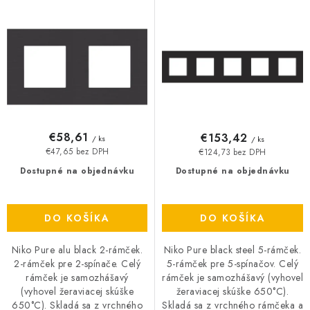
d
r
O NÁS
u
o
ČINNOSTI
k
d
t
u
REFERENCIE
o
k
v
t
KARIÉRA
o
€58,61
€153,42
/ ks
/ ks
v
€47,65 bez DPH
€124,73 bez DPH
VÝPREDAJ
Dostupné na objednávku
Dostupné na objednávku
B2B SEKCIA
DO KOŠÍKA
DO KOŠÍKA
Obchodné podmienky
Ochrana osobných údajov
Niko Pure alu black 2-rámček.
Niko Pure black steel 5-rámček.
Reklamačný poriadok
Kontakt
2-rámček pre 2-spínače. Celý
5-rámček pre 5-spínačov. Celý
rámček je samozhášavý
rámček je samozhášavý (vyhovel
(vyhovel žeraviacej skúške
žeraviacej skúške 650°C).
650°C). Skladá sa z vrchného
Skladá sa z vrchného rámčeka a