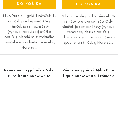
DO KOŠÍKA
DO KOŠÍKA
Niko Pure alu gold 1-rámček. 1-
Niko Pure alu gold 2-rámček. 2-
rámček pre 1-spínač. Celý
rámček pre dva spínače. Celý
rámček je samozhášavý
rámček je samozhášavý (vyhovel
(vyhovel žeraviacej skúške
žeraviacej skúške 650°C).
650°C). Skladá sa z vrchného
Skladá sa z vrchného rámčeka a
rámčeka a spodného rámčeka,
spodného rámčeka, ktoré sú...
ktoré sú...
Rámik na 5 vypínačov Niko
Rámik na vypínač Niko Pure
Pure liquid snow white
liquid snow white 1-rámček