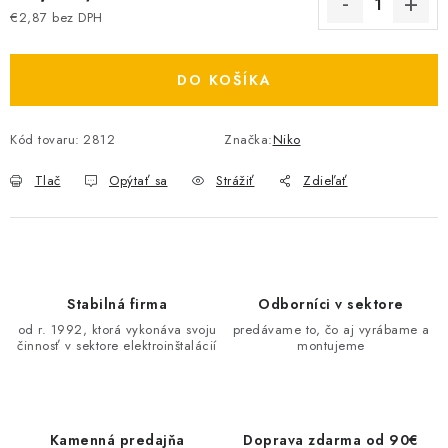
€2,87 bez DPH
O NÁS
Jednotková cena:
ČINNOSTI
DO KOŠÍKA
REFERENCIE
Kód tovaru:
2812
Značka:
Niko
KARIÉRA
Tlač
Opýtať sa
Strážiť
Zdieľať
VÝPREDAJ
B2B SEKCIA
Stabilná firma
Odborníci v sektore
od r. 1992, ktorá vykonáva svoju
predávame to, čo aj vyrábame a
Obchodné podmienky
Ochrana osobných údajov
činnosť v sektore elektroinštalácií
montujeme
Reklamačný poriadok
Kontakt
Kamenná predajňa
Doprava zdarma od 90€