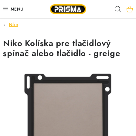
Prejsť
Hľad
na
obsah
Niko
AKCIE
Niko Kolíska pre tlačidlový
LED PÁSY
spínač alebo tlačidlo - greige
MODULÁRNE PRÍSTROJE
ROZVÁDZAČE
KÁBLE A VODIČE
SVORKY, ROZBOČOVAČE A OSTATNÉ
BLESKOZVOD