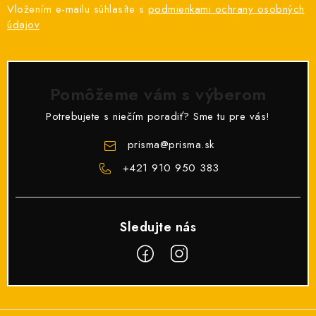
Vložením e-mailu súhlasíte s
podmienkami ochrany osobných
údajov
Pomôžeme vám s výberom
Potrebujete s niečím poradiť? Sme tu pre vás!
prisma
@
prisma.sk
+421 910 950 383
Z
á