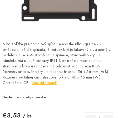
BATÉRIE A NABÍJAČKY
ELEKTRICKÉ VYKUROVANIE A VENTILÁCIA
NÁRADIE A KOTVIACI MATERIÁL
SVIETIDLÁ A SVETELNÉ ZDROJE
Niko Kolíska pre tlačidlový spínač alebo tlačidlo - greige - 2
ovládacie tlačidlá spínača, Stredový kryt je lakovaný a vyrobený z
tvrdého PC + ABS. Kombinácia spínača, stredového krytu a
ÚLOŽNÝ MATERIÁL
rámčeka má stupeň ochrany IP41. Kombinácia mechanizmu,
stredového krytu a rámčeka má odolnosť voči nárazu IK06.
ZÁSUVKY A VYPÍNAČE
Rozmery stredového krytu s plochou hranou: 56 x 56 mm (VxŠ).
Rozmery viditeľnej časti stredového krytu: 45 x 45 mm (VxŠ).
DOMÁCNOSŤ
Certifikácia: CE.
Viac informácií
ELEKTROMEROVÉ ROZVÁDZAČE
Dostupné na objednávku
OBCHOD
€3,53
/ ks