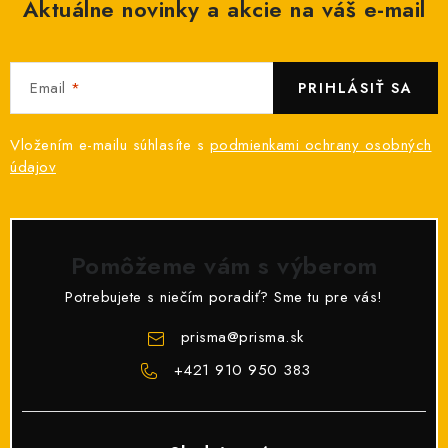
ý
Aktuálne novinky a akcie na váš e-mail
p
i
s
Email
PRIHLÁSIŤ SA
u
Vložením e-mailu súhlasíte s
podmienkami ochrany osobných
údajov
Pomôžeme vám s výberom
Potrebujete s niečím poradiť? Sme tu pre vás!
prisma
@
prisma.sk
+421 910 950 383