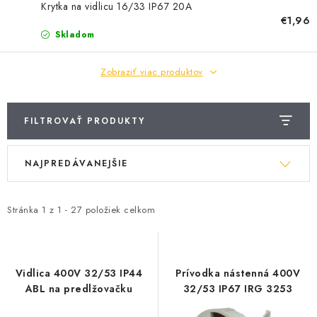
BATÉRIE A NABÍJAČKY
Krytka na vidlicu 16/33 IP67 20A
€1,96
Skladom
ELEKTRICKÉ VYKUROVANIE A VENTILÁCIA
Zobraziť viac produktov
NÁRADIE A KOTVIACI MATERIÁL
SVIETIDLÁ A SVETELNÉ ZDROJE
FILTROVAŤ PRODUKTY
ÚLOŽNÝ MATERIÁL
V
R
NAJPREDÁVANEJŠIE
ý
a
ZÁSUVKY A VYPÍNAČE
p
d
i
e
Stránka
1
z
1
-
27
položiek celkom
DOMÁCNOSŤ
s
n
p
i
ELEKTROMEROVÉ ROZVÁDZAČE
r
e
Vidlica 400V 32/53 IP44
Prívodka nástenná 400V
o
p
ABL na predlžovačku
32/53 IP67 IRG 3253
OBCHOD
d
r