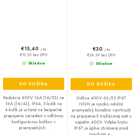
€15,40
€30
/ ks
/ ks
€12,52 bez DPH
€24,39 bez DPH
Skladom
Skladom
DO KOŠÍKA
DO KOŠÍKA
Redukcia 400V 16A (16/53) na
Vidlica 400V 63/53 IP67
16A (16/43), IP44, 5-kolík na
IVGN je vysoko odolný
4-kolík je určená na bezpečné
priemyselný konektor navrhnutý
prepojenie zariadení s odlišnou
na pripojenie k trojfázovej sieti s
konfiguráciou kolíkov v
napätím 400V. Vďaka krytiu
priemyselných...
IP67 je úplne chránená pred
prachom a...