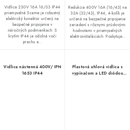
Vidlica 230V 16A 16/33 IP44
Redukcia 400V 16A (16/43) na
priemyselná Scame je robustný
32A (32/43), IP44, 4-kolík je
elektrický konektor určený na
určená na bezpečné pripojenie
bezpečné pripojenie v
zariadení s rôznymi prúdovými
náročných podmienkach. S
hodnotami v priemyselných
krytím IP44 je odolná voči
elektroinštaláciách. Poskytuje...
prachu a...
Vidlica nástenná 400V/ IPN
Plastová uhlová vidlica s
1653 IP44
vypínačom a LED diódou
VPU-VD