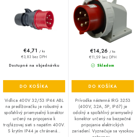
u
o
O NÁS
k
d
t
u
ČINNOSTI
o
k
REFERENCIE
v
t
o
€4,71
€14,26
/ ks
/ ks
KARIÉRA
v
€3,83 bez DPH
€11,59 bez DPH
Dostupné na objednávku
Skladom
VÝPREDAJ
B2B SEKCIA
DO KOŠÍKA
DO KOŠÍKA
Vidlica 400V 32/53 IP44 ABL
Prívodka nástenná IRG 3253
Obchodné podmienky
Ochrana osobných údajov
na predlžovačku je robustný a
(400V, 32A, 5P, IP67) je
spoľahlivý priemyselný konektor
odolný a spoľahlivý priemyselný
Reklamačný poriadok
Kontakt
určený na pripojenie k
konektor určený na bezpečné
trojfázovej sieti s napätím 400V.
pripojenie elektrických
S krytím IP44 je chránená...
zariadení. Vyznačuje sa vysokou