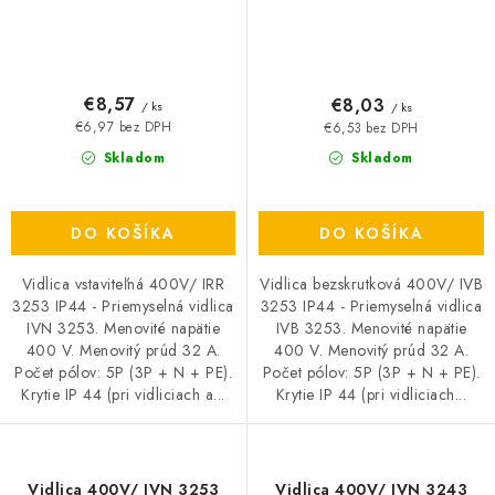
€8,57
€8,03
/ ks
/ ks
€6,97 bez DPH
€6,53 bez DPH
Skladom
Skladom
DO KOŠÍKA
DO KOŠÍKA
Vidlica vstaviteľná 400V/ IRR
Vidlica bezskrutková 400V/ IVB
3253 IP44 - Priemyselná vidlica
3253 IP44 - Priemyselná vidlica
IVN 3253. Menovité napätie
IVB 3253. Menovité napätie
400 V. Menovitý prúd 32 A.
400 V. Menovitý prúd 32 A.
Počet pólov: 5P (3P + N + PE).
Počet pólov: 5P (3P + N + PE).
Krytie IP 44 (pri vidliciach a...
Krytie IP 44 (pri vidliciach...
Vidlica 400V/ IVN 3253
Vidlica 400V/ IVN 3243