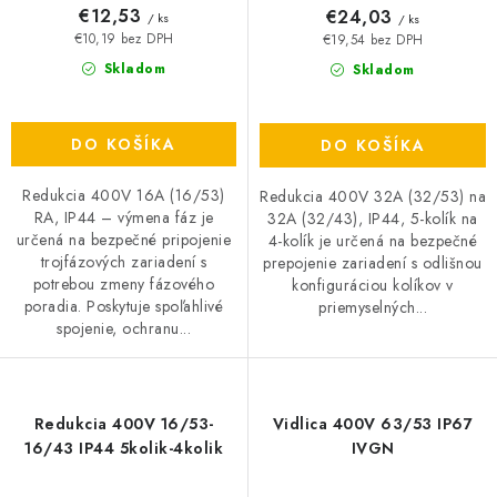
€12,53
€24,03
/ ks
/ ks
€10,19 bez DPH
€19,54 bez DPH
Skladom
Skladom
DO KOŠÍKA
DO KOŠÍKA
Redukcia 400V 16A (16/53)
Redukcia 400V 32A (32/53) na
RA, IP44 – výmena fáz je
32A (32/43), IP44, 5-kolík na
určená na bezpečné pripojenie
4-kolík je určená na bezpečné
trojfázových zariadení s
prepojenie zariadení s odlišnou
potrebou zmeny fázového
konfiguráciou kolíkov v
poradia. Poskytuje spoľahlivé
priemyselných...
spojenie, ochranu...
Redukcia 400V 16/53-
Vidlica 400V 63/53 IP67
16/43 IP44 5kolik-4kolik
IVGN