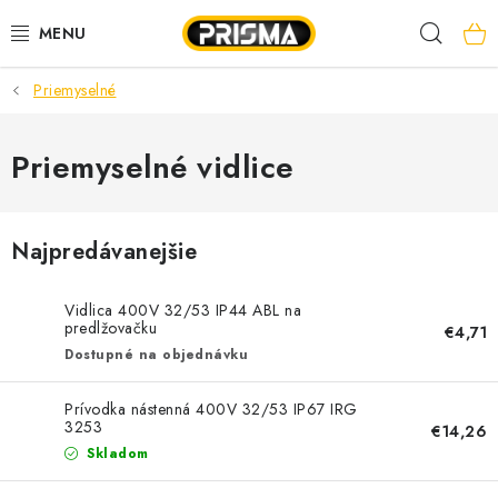
Prejsť
Hľad
na
obsah
Priemyselné
AKCIE
LED PÁSY
Priemyselné vidlice
MODULÁRNE PRÍSTROJE
Najpredávanejšie
ROZVÁDZAČE
Vidlica 400V 32/53 IP44 ABL na
KÁBLE A VODIČE
predlžovačku
€4,71
Dostupné na objednávku
SVORKY, ROZBOČOVAČE A OSTATNÉ
Prívodka nástenná 400V 32/53 IP67 IRG
3253
€14,26
BLESKOZVOD
Skladom