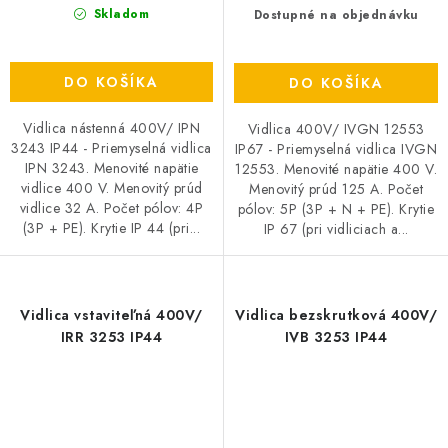
Skladom
Dostupné na objednávku
DO KOŠÍKA
DO KOŠÍKA
Vidlica nástenná 400V/ IPN
Vidlica 400V/ IVGN 12553
3243 IP44 - Priemyselná vidlica
IP67 - Priemyselná vidlica IVGN
IPN 3243. Menovité napätie
12553. Menovité napätie 400 V.
vidlice 400 V. Menovitý prúd
Menovitý prúd 125 A. Počet
vidlice 32 A. Počet pólov: 4P
pólov: 5P (3P + N + PE). Krytie
(3P + PE). Krytie IP 44 (pri...
IP 67 (pri vidliciach a...
Vidlica vstaviteľná 400V/
Vidlica bezskrutková 400V/
IRR 3253 IP44
IVB 3253 IP44