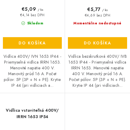
€5,09
€5,77
/ ks
/ ks
€4,14 bez DPH
€4,69 bez DPH
Skladom
Momentálne nedostupné
DO KOŠÍKA
DO KOŠÍKA
Vidlica 400V/ IVN 1653 IP44 -
Vidlica bezskrutková 400V/ IVB
Priemyselná vidlica IRRN 1653.
1653 IP44 - Priemyselná vidlica
Menovité napätie 400 V.
IRRN 1653. Menovité napätie
Menovitý prúd 16 A. Počet
400 V. Menovitý prúd 16 A.
pólov: 5P (3P + N + PE). Krytie
Počet pólov: 5P (3P + N + PE).
IP 44 (pri vidliciach a...
Krytie IP 44 (pri vidliciach...
Vidlica vstaviteľná 400V/
IRRN 1653 IP54