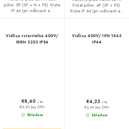
pólov: 5P (3P + N + PE). Krytie
Počet pólov: 4P (3P + PE).
IP 44 (pri vidliciach a...
Krytie IP 44 (pri vidliciach a...
Vidlica vstaviteľná 400V/
Vidlica 400V/ IVN 1643
IRRN 3253 IP54
IP44
€8,40
€4,23
/ ks
/ ks
€6,83 bez DPH
€3,44 bez DPH
Skladom
Skladom