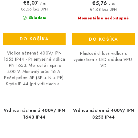
€8,07
€5,76
/ ks
/ ks
€6,56 bez DPH
€4,68 bez DPH
Skladom
Momentálne nedostupné
DO KOŠÍKA
DO KOŠÍKA
Vidlica nástenná 400V/ IPN
Plastová uhlová vidlica s
1653 IP44 - Priemyselná vidlica
vypínačom a LED diódou VPU-
IPN 1653. Menovité napätie
VD
400 V. Menovitý prúd 16 A.
Počet pólov: 5P (3P + N + PE).
Krytie IP 44 (pri vidliciach a...
Vidlica nástenná 400V/ IPN
Vidlica nástenná 400V/ IPN
1643 IP44
3253 IP44