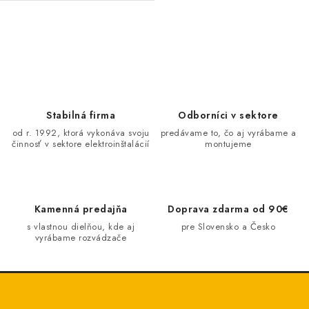
O
v
l
á
d
Stabilná firma
Odborníci v sektore
a
od r. 1992, ktorá vykonáva svoju
predávame to, čo aj vyrábame a
činnosť v sektore elektroinštalácií
montujeme
c
i
e
p
Kamenná predajňa
Doprava zdarma od 90€
r
s vlastnou dielňou, kde aj
pre Slovensko a Česko
v
vyrábame rozvádzače
k
y
v