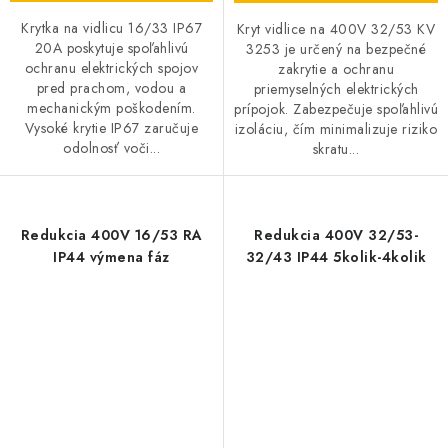
Krytka na vidlicu 16/33 IP67
Kryt vidlice na 400V 32/53 KV
20A poskytuje spoľahlivú
3253 je určený na bezpečné
ochranu elektrických spojov
zakrytie a ochranu
pred prachom, vodou a
priemyselných elektrických
mechanickým poškodením.
prípojok. Zabezpečuje spoľahlivú
Vysoké krytie IP67 zaručuje
izoláciu, čím minimalizuje riziko
odolnosť voči...
skratu...
Redukcia 400V 16/53 RA
Redukcia 400V 32/53-
IP44 výmena fáz
32/43 IP44 5kolik-4kolik