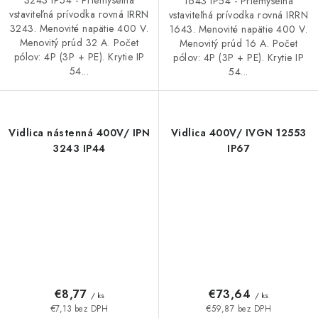
1643 IP54 - Priemyselná
vstaviteľná prívodka rovná IRRN
vstaviteľná prívodka rovná IRRN
3243. Menovité napätie 400 V.
1643. Menovité napätie 400 V.
Menovitý prúd 32 A. Počet
Menovitý prúd 16 A. Počet
pólov: 4P (3P + PE). Krytie IP
pólov: 4P (3P + PE). Krytie IP
54...
54...
Vidlica nástenná 400V/ IPN
Vidlica 400V/ IVGN 12553
3243 IP44
IP67
€8,77
€73,64
/ ks
/ ks
€7,13 bez DPH
€59,87 bez DPH