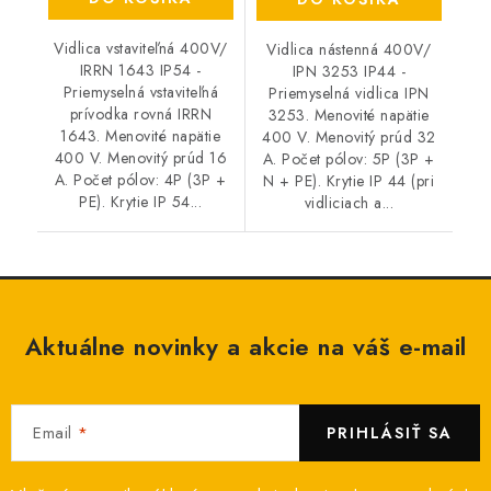
Vidlica vstaviteľná 400V/
Vidlica nástenná 400V/
IRRN 1643 IP54 -
IPN 3253 IP44 -
Priemyselná vstaviteľná
Priemyselná vidlica IPN
prívodka rovná IRRN
3253. Menovité napätie
1643. Menovité napätie
400 V. Menovitý prúd 32
400 V. Menovitý prúd 16
A. Počet pólov: 5P (3P +
A. Počet pólov: 4P (3P +
N + PE). Krytie IP 44 (pri
PE). Krytie IP 54...
vidliciach a...
Aktuálne novinky a akcie na váš e-mail
Email
PRIHLÁSIŤ SA