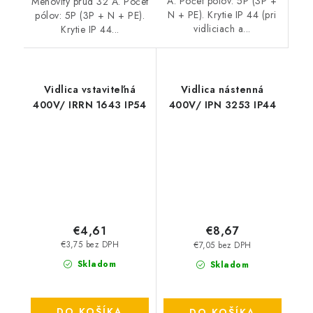
A. Počet pólov: 5P (3P +
Menovitý prúd 32 A. Počet
N + PE). Krytie IP 44 (pri
pólov: 5P (3P + N + PE).
vidliciach a...
Krytie IP 44...
Vidlica vstaviteľná
Vidlica nástenná
400V/ IRRN 1643 IP54
400V/ IPN 3253 IP44
€4,61
€8,67
€3,75 bez DPH
€7,05 bez DPH
Skladom
Skladom
DO KOŠÍKA
DO KOŠÍKA