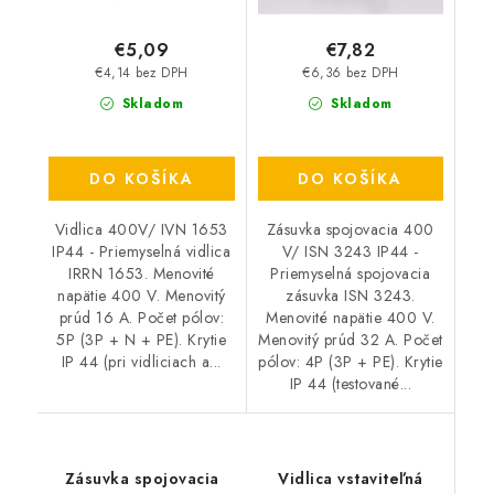
€5,09
€7,82
€4,14 bez DPH
€6,36 bez DPH
Skladom
Skladom
DO KOŠÍKA
DO KOŠÍKA
Vidlica 400V/ IVN 1653
Zásuvka spojovacia 400
IP44 - Priemyselná vidlica
V/ ISN 3243 IP44 -
IRRN 1653. Menovité
Priemyselná spojovacia
napätie 400 V. Menovitý
zásuvka ISN 3243.
prúd 16 A. Počet pólov:
Menovité napätie 400 V.
5P (3P + N + PE). Krytie
Menovitý prúd 32 A. Počet
IP 44 (pri vidliciach a...
pólov: 4P (3P + PE). Krytie
IP 44 (testované...
Zásuvka spojovacia
Vidlica vstaviteľná