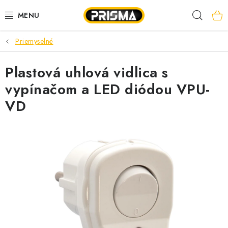
Prejsť
Hľad
na
obsah
Priemyselné
AKCIE
Plastová uhlová vidlica s
LED PÁSY
vypínačom a LED diódou VPU-
MODULÁRNE PRÍSTROJE
VD
ROZVÁDZAČE
KÁBLE A VODIČE
SVORKY, ROZBOČOVAČE A OSTATNÉ
BLESKOZVOD