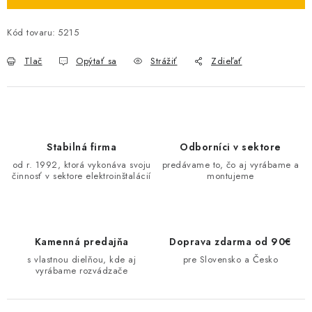
O NÁS
Kód tovaru:
5215
ČINNOSTI
Tlač
Opýtať sa
Strážiť
Zdieľať
REFERENCIE
KARIÉRA
Stabilná firma
Odborníci v sektore
VÝPREDAJ
od r. 1992, ktorá vykonáva svoju
predávame to, čo aj vyrábame a
činnosť v sektore elektroinštalácií
montujeme
B2B SEKCIA
Obchodné podmienky
Ochrana osobných údajov
Kamenná predajňa
Doprava zdarma od 90€
Reklamačný poriadok
Kontakt
s vlastnou dielňou, kde aj
pre Slovensko a Česko
vyrábame rozvádzače