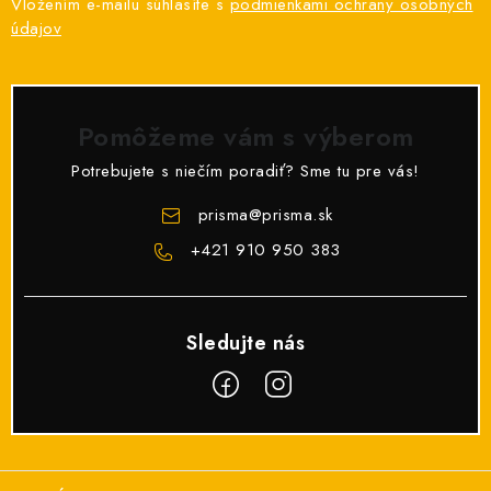
Vložením e-mailu súhlasíte s
podmienkami ochrany osobných
údajov
Pomôžeme vám s výberom
Potrebujete s niečím poradiť? Sme tu pre vás!
prisma
@
prisma.sk
+421 910 950 383
Z
á