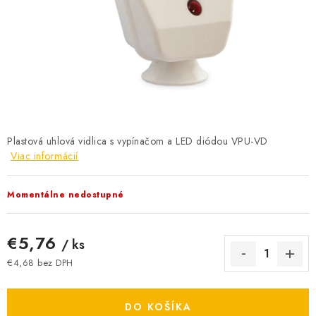
BATÉRIE A NABÍJAČKY
ELEKTRICKÉ VYKUROVANIE A VENTILÁCIA
NÁRADIE A KOTVIACI MATERIÁL
SVIETIDLÁ A SVETELNÉ ZDROJE
Plastová uhlová vidlica s vypínačom a LED diódou VPU-VD
ÚLOŽNÝ MATERIÁL
Viac informácií
ZÁSUVKY A VYPÍNAČE
Momentálne nedostupné
DOMÁCNOSŤ
€5,76
/ ks
ELEKTROMEROVÉ ROZVÁDZAČE
€4,68 bez DPH
Jednotková cena:
OBCHOD
DO KOŠÍKA