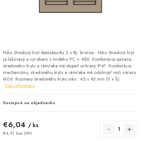
BATÉRIE A NABÍJAČKY
ELEKTRICKÉ VYKUROVANIE A VENTILÁCIA
NÁRADIE A KOTVIACI MATERIÁL
SVIETIDLÁ A SVETELNÉ ZDROJE
Niko Stredový kryt datazásuvky 2 x RJ- bronze - Niko Stredový kryt
je lakovaný a vyrobený z tvrdého PC + ABS. Kombinácia spínača,
stredového krytu a rámčeka má stupeň ochrany IP41. Kombinácia
ÚLOŽNÝ MATERIÁL
mechanizmu, stredového krytu a rámčeka má odolnosť voči nárazu
IK06. Rozmery stredového krytu niko : 45 x 45 mm (V x Š).
ZÁSUVKY A VYPÍNAČE
Viac informácií
DOMÁCNOSŤ
Dostupné na objednávku
ELEKTROMEROVÉ ROZVÁDZAČE
€6,04
/ ks
OBCHOD
€4,91 bez DPH
Jednotková cena: