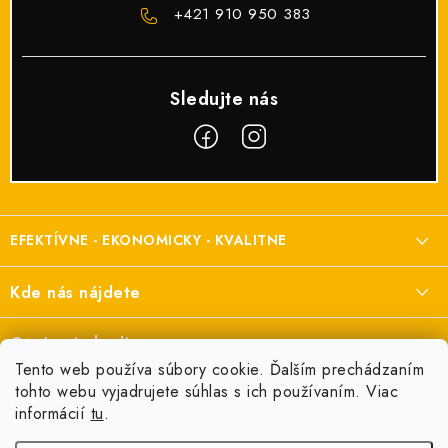
+421 910 950 383
Z
á
EFEKTÍVNE - EKONOMICKY - KVALITNE
p
ä
Elektroinštalačný materiál
Kde nás nájdete
t
a elektroinštalácie
i
Prisma Elektro s.r.o.
Otváracie hodiny
e
Šenkvická cesta 2166/1, Pezinok
Tento web používa súbory cookie. Ďalším prechádzaním
Pondelok:
7:00 - 16:00
tohto webu vyjadrujete súhlas s ich používaním. Viac
+421 910 950 383
Informácie pre vás
informácií
tu
.
Utorok:
7:00 - 16:00
odbyt@prisma.sk
Obchodné podmienky
Streda:
7:00 - 16:00