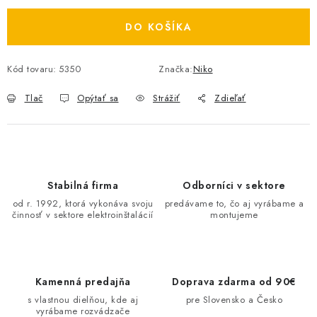
O NÁS
DO KOŠÍKA
ČINNOSTI
Kód tovaru:
5350
Značka:
Niko
REFERENCIE
Tlač
Opýtať sa
Strážiť
Zdieľať
KARIÉRA
VÝPREDAJ
Stabilná firma
Odborníci v sektore
B2B SEKCIA
od r. 1992, ktorá vykonáva svoju
predávame to, čo aj vyrábame a
činnosť v sektore elektroinštalácií
montujeme
Obchodné podmienky
Ochrana osobných údajov
Reklamačný poriadok
Kontakt
Kamenná predajňa
Doprava zdarma od 90€
s vlastnou dielňou, kde aj
pre Slovensko a Česko
vyrábame rozvádzače