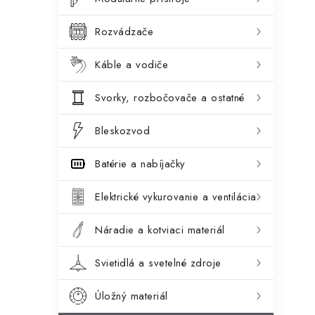
ý
ó
p
r
Rozvádzače
a
i
Káble a vodiče
e
n
Svorky, rozbočovače a ostatné
e
l
Bleskozvod
Batérie a nabíjačky
Elektrické vykurovanie a ventilácia
Náradie a kotviaci materiál
Svietidlá a svetelné zdroje
Úložný materiál