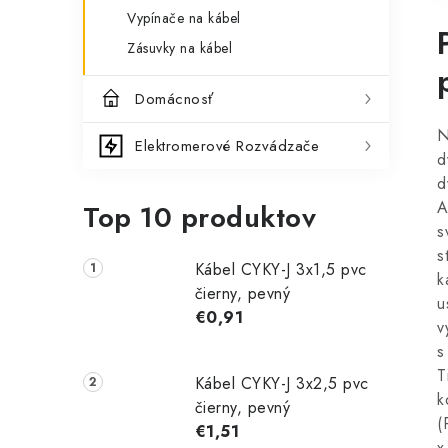
Vypínače na kábel
Zásuvky na kábel
Domácnosť
N
Elektromerové Rozvádzače
d
d
A
Top 10 produktov
s
s
Kábel CYKY-J 3x1,5 pvc
k
čierny, pevný
u
€0,91
v
s
T
Kábel CYKY-J 3x2,5 pvc
k
čierny, pevný
(
€1,51
x