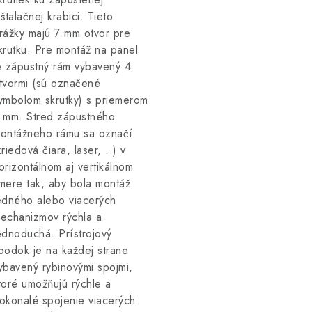
nštalačnej krabici. Tieto
rážky majú 7 mm otvor pre
krutku. Pre montáž na panel
e zápustný rám vybavený 4
tvormi (sú označené
ymbolom skrutky) s priemerom
 mm. Stred zápustného
ontážneho rámu sa označí
kriedová čiara, laser, ..) v
orizontálnom aj vertikálnom
mere tak, aby bola montáž
edného alebo viacerých
echanizmov rýchla a
ednoduchá. Prístrojový
podok je na každej strane
ybavený rybinovými spojmi,
toré umožňujú rýchle a
okonalé spojenie viacerých