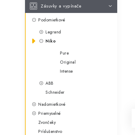
Zásuvky a vypínače
Podomietkové
Legrand
Niko
Pure
Original
Intense
ABB
Schneider
Nadomietkové
Priemyselné
Zvončeky
Príslušenstvo