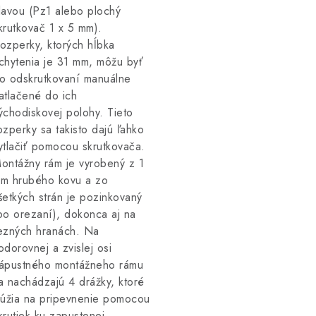
lavou (Pz1 alebo plochý
krutkovač 1 x 5 mm).
ozperky, ktorých hĺbka
chytenia je 31 mm, môžu byť
o odskrutkovaní manuálne
atlačené do ich
ýchodiskovej polohy. Tieto
ozperky sa takisto dajú ľahko
ytlačiť pomocou skrutkovača.
ontážny rám je vyrobený z 1
m hrubého kovu a zo
šetkých strán je pozinkovaný
po orezaní), dokonca aj na
ezných hranách. Na
odorovnej a zvislej osi
ápustného montážneho rámu
a nachádzajú 4 drážky, ktoré
lúžia na pripevnenie pomocou
krutiek ku zapustenej