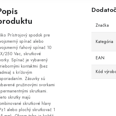
Popis
Dodatoč
produktu
Značka
iko Prístrojový spodok pre
vojsmerný spínač alebo
Kategória
vojsmerný ťahový spínač 10
X/250 Vac, skrutkové
EAN
vorky. Spínač je vybavený
triebornými kontaktmi (bez
Kód výrob
admia) s krížovým
sporiadaním. Zásuvky sú
ybavené pružinovými svorkami
 permanentnými skrutkami.
ieto skrutky majú
ombinované skrutkové hlavy
Pz1 alebo plochý skrutkovač 1
 5 mm). Okrem toho je každá