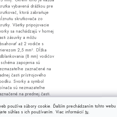
krutka vybavená drážkou pre
krutkovač, ktorá zabraňuje
kĺznutiu skrutkovača zo
krutky. Všetky pripojovacie
vorky sa nachádzajú v hornej
asti zásuvky a môžu
bsahovať až 2 vodiče s
rierezom 2,5 mm². Dĺžka
dblankovania (8 mm) vodičov
 schéma zapojenia sú
ezmazateľne zaznačené na
adnej časti prístrojového
podku. Svorky a symbol
pínača sú nezmazateľne
aznačené na prednej časti.
podná časť prístrojového
web používa súbory cookie. Ďalším prechádzaním tohto webu
podku obsahuje obdĺžnikové
jete súhlas s ich používaním. Viac informácií
tu
.
tvory pre integráciu svetelnej