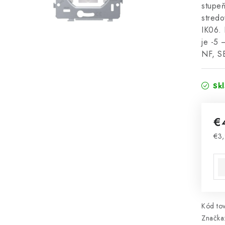
stupe
stredo
IK06. 
je -5
NF, S
Sk
€
€3
Jed
Kód tov
Značka