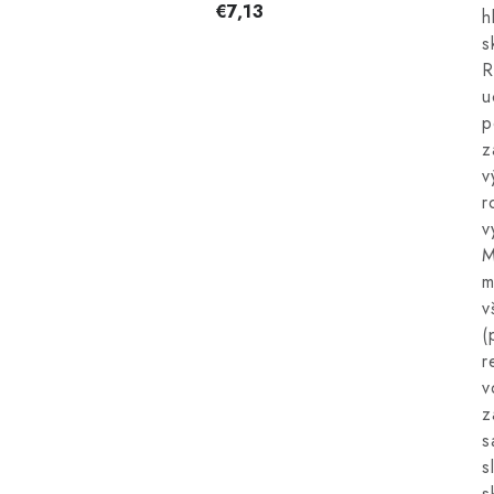
€7,13
h
s
R
u
p
z
v
r
v
M
m
v
(
r
v
z
s
s
s