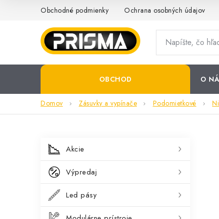
Prejsť
Obchodné podmienky
Ochrana osobných údajov
na
obsah
OBCHOD
O NÁ
Domov
Zásuvky a vypínače
Podomietkové
N
B
K
Preskočiť
Akcie
kategórie
a
o
Výpredaj
t
č
e
Led pásy
n
g
Modulárne prístroje