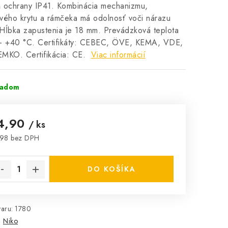
ň ochrany IP41. Kombinácia mechanizmu,
vého krytu a rámčeka má odolnosť voči nárazu
Hĺbka zapustenia je 18 mm. Prevádzková teplota
 – +40 °C. Certifikáty: CEBEC, ÖVE, KEMA, VDE,
EMKO. Certifikácia: CE.
Viac informácií
ladom
4,90
/ ks
,98 bez DPH
notková cena:
DO KOŠÍKA
aru:
1780
:
Niko