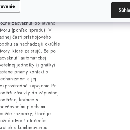
ednotky. Svetelnú jednotku s
tavenie
odičmi alebo jednotku
Súhl
utomatického osvetlenia je
ožné zacvaknúť do ľavého
tvoru (pohľad spredu). V
adnej časti prístrojového
podku sa nachádzajú okrúhle
tvory, ktoré zaisťujú, že po
acvaknutí automatickej
vetelnej jednotky (signálky)
astane priamy kontakt s
echanizmom a jej
ezprostredné zapojenie.Pri
ontáži zásuvky do zápustnej
ontážnej krabice s
pevňovacími plochami
oužite rozperky, ktoré je
ožné otvoriť otočením
krutiek s kombinovanou