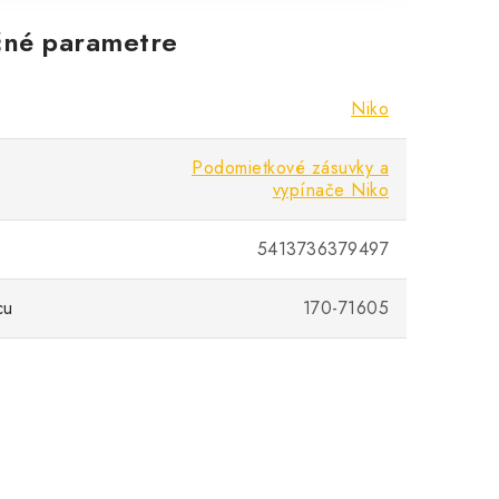
né parametre
Niko
Podomietkové zásuvky a
vypínače Niko
5413736379497
cu
170-71605