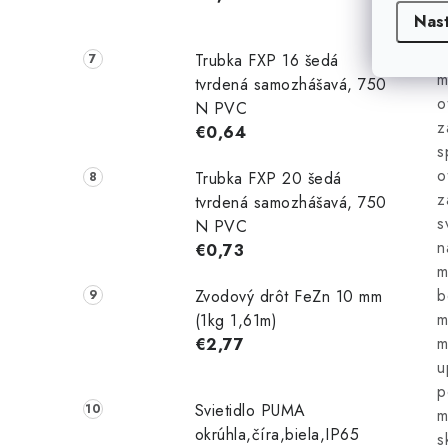
j
Nas
v
a
Trubka FXP 16 šedá
m
tvrdená samozhášavá, 750
o
N PVC
z
€0,64
s
o
Trubka FXP 20 šedá
z
tvrdená samozhášavá, 750
s
N PVC
n
€0,73
m
b
Zvodový drôt FeZn 10 mm
m
(1kg 1,61m)
m
€2,77
u
p
Svietidlo PUMA
m
okrúhla,číra,biela,IP65
s