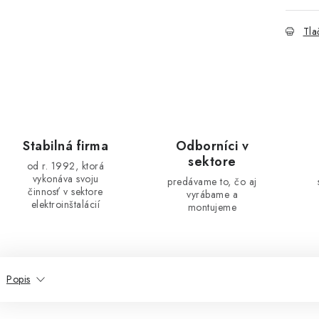
Tla
Stabilná firma
Odborníci v
sektore
od r. 1992, ktorá
vykonáva svoju
predávame to, čo aj
činnosť v sektore
vyrábame a
elektroinštalácií
montujeme
Popis