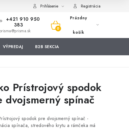
Prihlásenie
Registrácia
Prázdny
+421 910 950
383
NÁKUPNÝ
prisma@prisma.sk
košík
KOŠÍK
VÝPREDAJ
B2B SEKCIA
ko Prístrojový spodok
e dvojsmerný spínač
rístrojový spodok pre dvojsmerný spínač -
ácia spínača, stredového krytu a rámčeka má