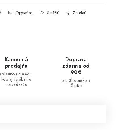
č
Opýtať sa
Strážiť
Zdieľať
Kamenná
Doprava
predajňa
zdarma od
90€
s vlastnou dielňou,
kde aj vyrábame
pre Slovensko a
rozvádzače
Česko