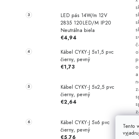
s
s
LED pás 14W/m 12V
s
2835 120LED/M IP20
s
Neutrálna biela
s
€4,94
č
Kábel CYKY-J 5x1,5 pvc
o
čierny, pevný
p
€1,73
o
a
n
Kábel CYKY-J 5x2,5 pvc
z
čierny, pevný
s
€2,64
s
z
S
Kábel CYKY-J 5x6 pvc
Tento 
s
čierny, pevný
vyjadru
o
€5,76