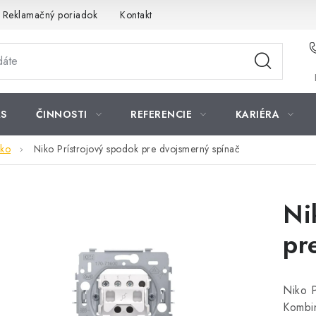
Reklamačný poriadok
Kontakt
S
ČINNOSTI
REFERENCIE
KARIÉRA
iko
Niko Prístrojový spodok pre dvojsmerný spínač
Ni
pr
Niko P
Kombin