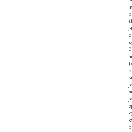
i
d
s
j
o
s
3
m
(
h
s
j
m
j
s
v
k
d