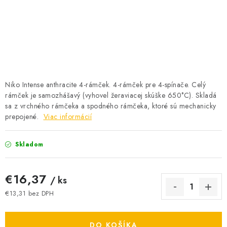
BATÉRIE A NABÍJAČKY
ELEKTRICKÉ VYKUROVANIE A VENTILÁCIA
NÁRADIE A KOTVIACI MATERIÁL
SVIETIDLÁ A SVETELNÉ ZDROJE
Niko Intense anthracite 4-rámček. 4-rámček pre 4-spínače. Celý
rámček je samozhášavý (vyhovel žeraviacej skúške 650°C). Skladá
sa z vrchného rámčeka a spodného rámčeka, ktoré sú mechanicky
ÚLOŽNÝ MATERIÁL
prepojené.
Viac informácií
ZÁSUVKY A VYPÍNAČE
Skladom
DOMÁCNOSŤ
€16,37
/ ks
ELEKTROMEROVÉ ROZVÁDZAČE
€13,31 bez DPH
Jednotková cena:
OBCHOD
DO KOŠÍKA