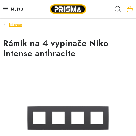
Prejsť
Hľad
na
obsah
Intense
AKCIE
Rámik na 4 vypínače Niko
LED PÁSY
Intense anthracite
MODULÁRNE PRÍSTROJE
ROZVÁDZAČE
KÁBLE A VODIČE
SVORKY, ROZBOČOVAČE A OSTATNÉ
BLESKOZVOD