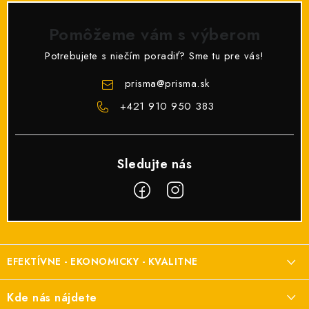
Pomôžeme vám s výberom
Potrebujete s niečím poradiť? Sme tu pre vás!
prisma
@
prisma.sk
+421 910 950 383
Z
á
EFEKTÍVNE - EKONOMICKY - KVALITNE
p
ä
Elektroinštalačný materiál
Kde nás nájdete
t
a elektroinštalácie