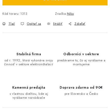
O NÁS
Kód tovaru:
1313
Značka:
Niko
ČINNOSTI
Tlač
Opýtať sa
Strážiť
Zdieľať
REFERENCIE
KARIÉRA
Stabilná firma
Odborníci v sektore
VÝPREDAJ
od r. 1992, ktorá vykonáva svoju
predávame to, čo aj vyrábame a
činnosť v sektore elektroinštalácií
montujeme
B2B SEKCIA
Obchodné podmienky
Ochrana osobných údajov
Kamenná predajňa
Doprava zdarma od 90€
Reklamačný poriadok
Kontakt
s vlastnou dielňou, kde aj
pre Slovensko a Česko
vyrábame rozvádzače