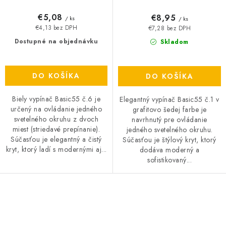
€5,08
€8,95
/ ks
/ ks
€4,13 bez DPH
€7,28 bez DPH
Dostupné na objednávku
Skladom
DO KOŠÍKA
DO KOŠÍKA
Biely vypínač Basic55 č.6 je
Elegantný vypínač Basic55 č.1 v
určený na ovládanie jedného
grafitovo šedej farbe je
svetelného okruhu z dvoch
navrhnutý pre ovládanie
miest (striedavé prepínanie).
jedného svetelného okruhu.
Súčasťou je elegantný a čistý
Súčasťou je štýlový kryt, ktorý
kryt, ktorý ladí s modernými aj...
dodáva moderný a
sofistikovaný...
O
v