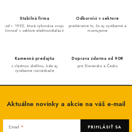
l
á
d
Stabilná firma
Odborníci v sektore
a
od r. 1992, ktorá vykonáva svoju
predávame to, čo aj vyrábame a
činnosť v sektore elektroinštalácií
montujeme
c
i
e
p
Kamenná predajňa
Doprava zdarma od 90€
r
s vlastnou dielňou, kde aj
pre Slovensko a Česko
v
vyrábame rozvádzače
k
y
v
ý
Aktuálne novinky a akcie na váš e-mail
p
i
s
Email
PRIHLÁSIŤ SA