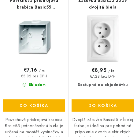
r
e
Povrchová prístrojová
Zásuvka Basic55 230V
o
p
O NÁS
krabica Basic55
dvojitá biela
jednonásobná biela
d
r
ČINNOSTI
u
o
k
d
REFERENCIE
t
u
o
k
KARIÉRA
v
t
o
€7,16
€8,95
VÝPREDAJ
/ ks
/ ks
v
€5,82 bez DPH
€7,28 bez DPH
Skladom
Dostupné na objednávku
B2B SEKCIA
Obchodné podmienky
Ochrana osobných údajov
DO KOŠÍKA
DO KOŠÍKA
Reklamačný poriadok
Kontakt
Povrchová prístrojová krabica
Dvojitá zásuvka Basic55 v bielej
Basic55 jednonásobná biela je
farbe je ideálna pre pohodlné
určená na montáž vypínačov a
pripojenie dvoch elektrických