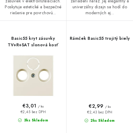
zásuviek v elektroinštaláciách.
zariadení naraz. Jej elegantný a
Poskytuje estetické a bezpečné
univerzálny dizajn sa hodí do
riešenie pre povrchovú...
moderných aj...
Basic55 kryt zásuvky
Rámček Basic55 trojitý biely
TV+R+SAT slonová kosť
€3,01
€2,99
/ ks
/ ks
€2,45 bez DPH
€2,43 bez DPH
3ks Skladom
2ks Skladom