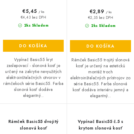
€5,45
€2,89
/ ks
/ ks
€4,43 bez DPH
€2,35 bez DPH
2ks Skladom
2ks Skladom
DO KOŠÍKA
DO KOŠÍKA
Vypínač Basic55 kryt
Rámček Basic55 trojitý slonová
zaslepovací - slonová kosť je
kosť je určený na estetickú
určený na zakrytie nevyužitých
montáž troch
elektroinštalačných otvorov v
elektroinštalačných prístrojov zo
rámčekoch série Basic55. Farba
série Basic55. Farba slonová
slonová kosť dodáva
kosť dodáva interiéru jemný a
elegantný...
elegantný...
Rámček Basic55 dvojitý
Vypínač Basic55 č.5 s
slonová kosť
krytom slonová kosť