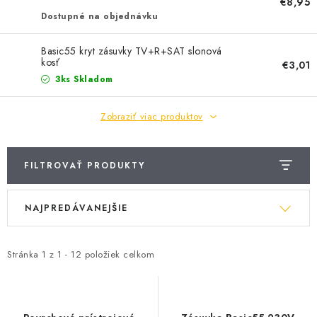
BATÉRIE A NABÍJAČKY
€8,95
Dostupné na objednávku
ELEKTRICKÉ VYKUROVANIE A VENTILÁCIA
Basic55 kryt zásuvky TV+R+SAT slonová
kosť
€3,01
NÁRADIE A KOTVIACI MATERIÁL
3ks Skladom
SVIETIDLÁ A SVETELNÉ ZDROJE
Zobraziť viac produktov
ÚLOŽNÝ MATERIÁL
FILTROVAŤ PRODUKTY
ZÁSUVKY A VYPÍNAČE
V
R
NAJPREDÁVANEJŠIE
ý
a
DOMÁCNOSŤ
p
d
i
e
Stránka
1
z
1
-
12
položiek celkom
ELEKTROMEROVÉ ROZVÁDZAČE
s
n
p
i
OBCHOD