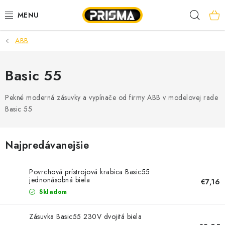
Prejsť
Hľad
na
obsah
ABB
AKCIE
LED PÁSY
Basic 55
MODULÁRNE PRÍSTROJE
Pekné moderná zásuvky a vypínače od firmy ABB v modelovej rade
Basic 55
ROZVÁDZAČE
Najpredávanejšie
KÁBLE A VODIČE
Povrchová prístrojová krabica Basic55
SVORKY, ROZBOČOVAČE A OSTATNÉ
jednonásobná biela
€7,16
Skladom
BLESKOZVOD
Zásuvka Basic55 230V dvojitá biela