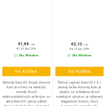
€1,88
€5,10
/ ks
/ ks
€1,53 bez DPH
€4,15 bez DPH
2ks Skladom
2ks Skladom
DO KOŠÍKA
DO KOŠÍKA
Rámček Basic55 dvojitý slonová
Štýlový vypínač Basic55 č.5 v
kosť je určený na estetickú
jemnej farbe slonovej kosti je
montáž dvoch
ideálny na ovládanie dvoch
elektroinštalačných prístrojov zo
svetelných okruhov. Je vybavený
série Basic55. Jemný odtieň
elegantným krytom, ktorý
slonová kosť dodáva elegantný