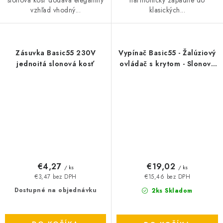
harmonicky zapadne do
vzhľad vhodný...
klasických...
Zásuvka Basic55 230V
Vypínač Basic55 - Žalúziový
jednoitá slonová kosť
ovládač s krytom - Slonová
kosť
€4,27
€19,02
/ ks
/ ks
€3,47 bez DPH
€15,46 bez DPH
Dostupné na objednávku
2ks Skladom