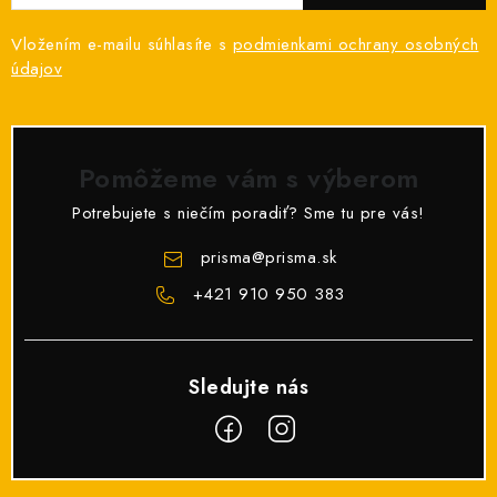
u
Vložením e-mailu súhlasíte s
podmienkami ochrany osobných
údajov
Pomôžeme vám s výberom
Potrebujete s niečím poradiť? Sme tu pre vás!
prisma
@
prisma.sk
+421 910 950 383
Z