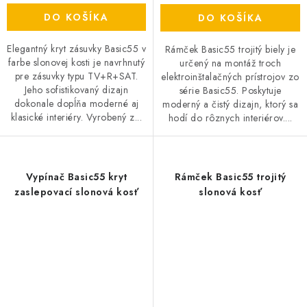
DO KOŠÍKA
DO KOŠÍKA
Elegantný kryt zásuvky Basic55 v
Rámček Basic55 trojitý biely je
farbe slonovej kosti je navrhnutý
určený na montáž troch
pre zásuvky typu TV+R+SAT.
elektroinštalačných prístrojov zo
Jeho sofistikovaný dizajn
série Basic55. Poskytuje
dokonale dopĺňa moderné aj
moderný a čistý dizajn, ktorý sa
klasické interiéry. Vyrobený z...
hodí do rôznych interiérov....
Vypínač Basic55 kryt
Rámček Basic55 trojitý
zaslepovací slonová kosť
slonová kosť