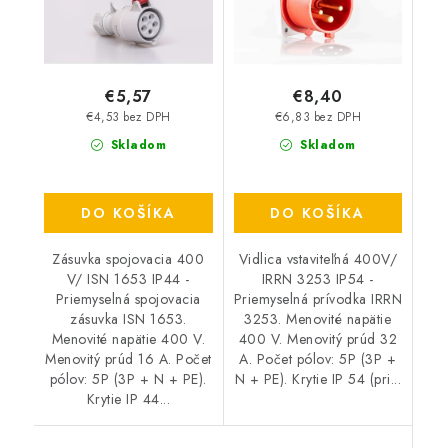
€5,57
€8,40
€4,53 bez DPH
€6,83 bez DPH
Skladom
Skladom
DO KOŠÍKA
DO KOŠÍKA
Zásuvka spojovacia 400
Vidlica vstaviteľná 400V/
V/ ISN 1653 IP44 -
IRRN 3253 IP54 -
Priemyselná spojovacia
Priemyselná prívodka IRRN
zásuvka ISN 1653.
3253. Menovité napätie
Menovité napätie 400 V.
400 V. Menovitý prúd 32
Menovitý prúd 16 A. Počet
A. Počet pólov: 5P (3P +
pólov: 5P (3P + N + PE).
N + PE). Krytie IP 54 (pri...
Krytie IP 44...