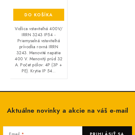
DO KOŠÍKA
Vidlica vstaviteľná 400V/
IRRN 3243 IP54 -
Priemyselná vstaviteľná
prívodka rovná IRRN
3243. Menovité napätie
400 V. Menovitý prúd 32
A. Počet pólov: 4P (3P +
PE). Krytie IP 54...
Aktuálne novinky a akcie na váš e-mail
Email
PRIHLÁSIŤ SA