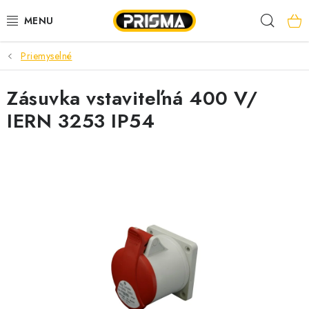
Prejsť
Hľad
na
obsah
Priemyselné
AKCIE
Zásuvka vstaviteľná 400 V/
LED PÁSY
IERN 3253 IP54
MODULÁRNE PRÍSTROJE
ROZVÁDZAČE
KÁBLE A VODIČE
SVORKY, ROZBOČOVAČE A OSTATNÉ
BLESKOZVOD