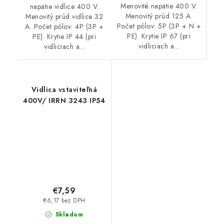
Menovité napätie 400 V.
napätie vidlice 400 V.
Menovitý prúd 125 A.
Menovitý prúd vidlice 32
Počet pólov: 5P (3P + N +
A. Počet pólov: 4P (3P +
PE). Krytie IP 67 (pri
PE). Krytie IP 44 (pri
vidliciach a...
vidliciach a...
Vidlica vstaviteľná
400V/ IRRN 3243 IP54
€7,59
€6,17 bez DPH
Skladom