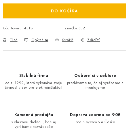
O NÁS
DO KOŠÍKA
ČINNOSTI
Kód tovaru:
4318
Značka:
SEZ
REFERENCIE
Tlač
Opýtať sa
Strážiť
Zdieľať
KARIÉRA
VÝPREDAJ
Stabilná firma
Odborníci v sektore
B2B SEKCIA
od r. 1992, ktorá vykonáva svoju
predávame to, čo aj vyrábame a
činnosť v sektore elektroinštalácií
montujeme
Obchodné podmienky
Ochrana osobných údajov
Reklamačný poriadok
Kontakt
Kamenná predajňa
Doprava zdarma od 90€
s vlastnou dielňou, kde aj
pre Slovensko a Česko
vyrábame rozvádzače