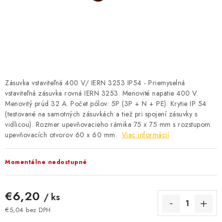
BATÉRIE A NABÍJAČKY
ELEKTRICKÉ VYKUROVANIE A VENTILÁCIA
NÁRADIE A KOTVIACI MATERIÁL
SVIETIDLÁ A SVETELNÉ ZDROJE
Zásuvka vstaviteľná 400 V/ IERN 3253 IP54 - Priemyselná
vstaviteľná zásuvka rovná IERN 3253. Menovité napätie 400 V.
Menovitý prúd 32 A. Počet pólov: 5P (3P + N + PE). Krytie IP 54
ÚLOŽNÝ MATERIÁL
(testované na samotných zásuvkách a tiež pri spojení zásuvky s
vidlicou). Rozmer upevňovacieho rámika 75 x 75 mm s rozstupom
ZÁSUVKY A VYPÍNAČE
upevňovacích otvorov 60 x 60 mm.
Viac informácií
DOMÁCNOSŤ
Momentálne nedostupné
ELEKTROMEROVÉ ROZVÁDZAČE
€6,20
/ ks
OBCHOD
€5,04 bez DPH
Jednotková cena: