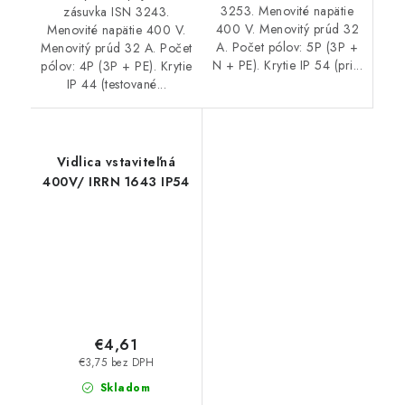
3253. Menovité napätie
zásuvka ISN 3243.
400 V. Menovitý prúd 32
Menovité napätie 400 V.
A. Počet pólov: 5P (3P +
Menovitý prúd 32 A. Počet
N + PE). Krytie IP 54 (pri...
pólov: 4P (3P + PE). Krytie
IP 44 (testované...
Vidlica vstaviteľná
400V/ IRRN 1643 IP54
€4,61
€3,75 bez DPH
Skladom