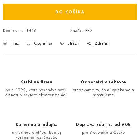
O NÁS
DO KOŠÍKA
ČINNOSTI
Kód tovaru:
4446
Značka:
SEZ
REFERENCIE
Tlač
Opýtať sa
Strážiť
Zdieľať
KARIÉRA
VÝPREDAJ
Stabilná firma
Odborníci v sektore
B2B SEKCIA
od r. 1992, ktorá vykonáva svoju
predávame to, čo aj vyrábame a
činnosť v sektore elektroinštalácií
montujeme
Obchodné podmienky
Ochrana osobných údajov
Reklamačný poriadok
Kontakt
Kamenná predajňa
Doprava zdarma od 90€
s vlastnou dielňou, kde aj
pre Slovensko a Česko
vyrábame rozvádzače