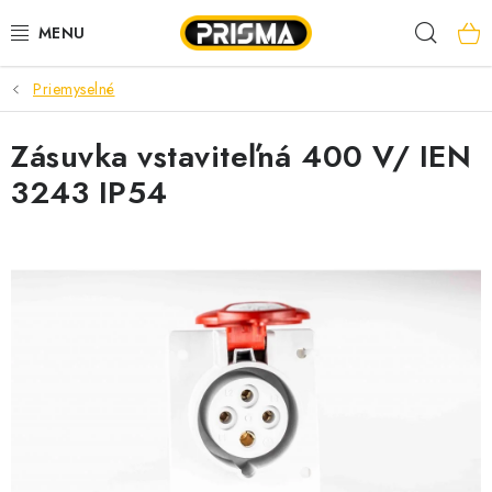
Prejsť
Hľad
na
obsah
Priemyselné
AKCIE
Zásuvka vstaviteľná 400 V/ IEN
LED PÁSY
3243 IP54
MODULÁRNE PRÍSTROJE
ROZVÁDZAČE
KÁBLE A VODIČE
SVORKY, ROZBOČOVAČE A OSTATNÉ
BLESKOZVOD