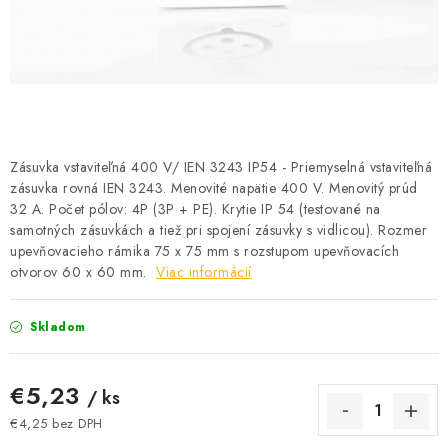
BATÉRIE A NABÍJAČKY
ELEKTRICKÉ VYKUROVANIE A VENTILÁCIA
NÁRADIE A KOTVIACI MATERIÁL
SVIETIDLÁ A SVETELNÉ ZDROJE
Zásuvka vstaviteľná 400 V/ IEN 3243 IP54 - Priemyselná vstaviteľná
zásuvka rovná IEN 3243. Menovité napätie 400 V. Menovitý prúd
32 A. Počet pólov: 4P (3P + PE). Krytie IP 54 (testované na
ÚLOŽNÝ MATERIÁL
samotných zásuvkách a tiež pri spojení zásuvky s vidlicou). Rozmer
upevňovacieho rámika 75 x 75 mm s rozstupom upevňovacích
ZÁSUVKY A VYPÍNAČE
otvorov 60 x 60 mm.
Viac informácií
DOMÁCNOSŤ
Skladom
ELEKTROMEROVÉ ROZVÁDZAČE
€5,23
/ ks
OBCHOD
€4,25 bez DPH
Jednotková cena: