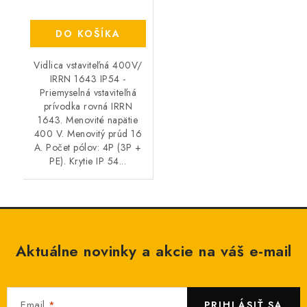
DO KOŠÍKA
Vidlica vstaviteľná 400V/
IRRN 1643 IP54 -
Priemyselná vstaviteľná
prívodka rovná IRRN
1643. Menovité napätie
400 V. Menovitý prúd 16
A. Počet pólov: 4P (3P +
PE). Krytie IP 54...
Aktuálne novinky a akcie na váš e-mail
Email
PRIHLÁSIŤ SA