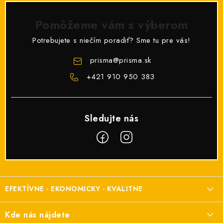
Pomôžeme vám s výberom
Potrebujete s niečím poradiť? Sme tu pre vás!
prisma
@
prisma.sk
+421 910 950 383
Z
á
EFEKTÍVNE - EKONOMICKY - KVALITNE
p
ä
Elektroinštalačný materiál
Kde nás nájdete
t
a elektroinštalácie