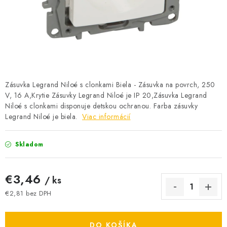
BATÉRIE A NABÍJAČKY
ELEKTRICKÉ VYKUROVANIE A VENTILÁCIA
NÁRADIE A KOTVIACI MATERIÁL
SVIETIDLÁ A SVETELNÉ ZDROJE
Zásuvka Legrand Niloé s clonkami Biela - Zásuvka na povrch, 250
V, 16 A,Krytie Zásuvky Legrand Niloé je IP 20,Zásuvka Legrand
Niloé s clonkami disponuje detskou ochranou. Farba zásuvky
ÚLOŽNÝ MATERIÁL
Legrand Niloé je biela.
Viac informácií
ZÁSUVKY A VYPÍNAČE
Skladom
DOMÁCNOSŤ
€3,46
/ ks
ELEKTROMEROVÉ ROZVÁDZAČE
€2,81 bez DPH
Jednotková cena:
OBCHOD
DO KOŠÍKA