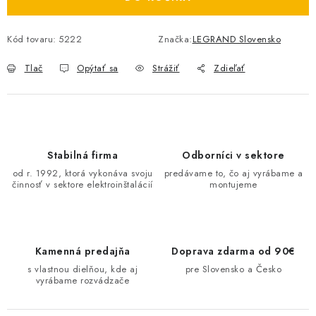
O NÁS
Kód tovaru:
5222
Značka:
LEGRAND Slovensko
ČINNOSTI
Tlač
Opýtať sa
Strážiť
Zdieľať
REFERENCIE
KARIÉRA
Stabilná firma
Odborníci v sektore
VÝPREDAJ
od r. 1992, ktorá vykonáva svoju
predávame to, čo aj vyrábame a
činnosť v sektore elektroinštalácií
montujeme
B2B SEKCIA
Obchodné podmienky
Ochrana osobných údajov
Kamenná predajňa
Doprava zdarma od 90€
Reklamačný poriadok
Kontakt
s vlastnou dielňou, kde aj
pre Slovensko a Česko
vyrábame rozvádzače