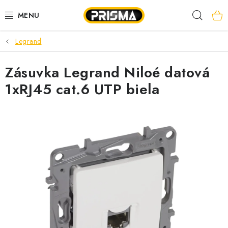
Prejsť
Hľad
na
obsah
Legrand
AKCIE
Zásuvka Legrand Niloé datová
LED PÁSY
1xRJ45 cat.6 UTP biela
MODULÁRNE PRÍSTROJE
ROZVÁDZAČE
KÁBLE A VODIČE
SVORKY, ROZBOČOVAČE A OSTATNÉ
BLESKOZVOD