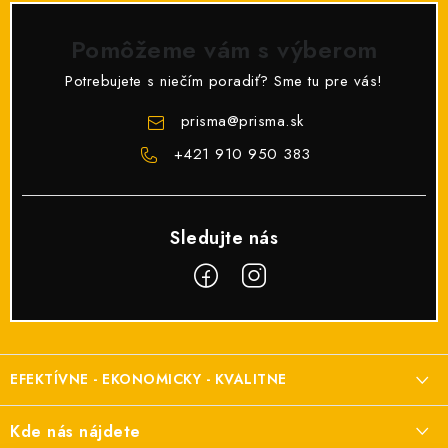
Pomôžeme vám s výberom
Potrebujete s niečím poradiť? Sme tu pre vás!
prisma
@
prisma.sk
+421 910 950 383
Z
á
EFEKTÍVNE - EKONOMICKY - KVALITNE
p
ä
Elektroinštalačný materiál
Kde nás nájdete
t
a elektroinštalácie