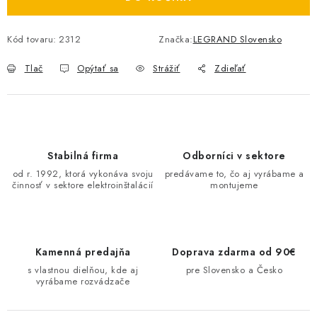
O NÁS
Kód tovaru:
2312
Značka:
LEGRAND Slovensko
ČINNOSTI
Tlač
Opýtať sa
Strážiť
Zdieľať
REFERENCIE
KARIÉRA
Stabilná firma
Odborníci v sektore
VÝPREDAJ
od r. 1992, ktorá vykonáva svoju
predávame to, čo aj vyrábame a
činnosť v sektore elektroinštalácií
montujeme
B2B SEKCIA
Obchodné podmienky
Ochrana osobných údajov
Kamenná predajňa
Doprava zdarma od 90€
Reklamačný poriadok
Kontakt
s vlastnou dielňou, kde aj
pre Slovensko a Česko
vyrábame rozvádzače