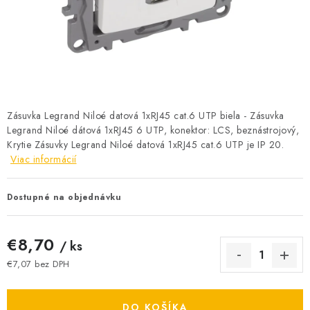
BATÉRIE A NABÍJAČKY
ELEKTRICKÉ VYKUROVANIE A VENTILÁCIA
NÁRADIE A KOTVIACI MATERIÁL
SVIETIDLÁ A SVETELNÉ ZDROJE
Zásuvka Legrand Niloé datová 1xRJ45 cat.6 UTP biela - Zásuvka
Legrand Niloé dátová 1xRJ45 6 UTP, konektor: LCS, beznástrojový,
Krytie Zásuvky Legrand Niloé datová 1xRJ45 cat.6 UTP je IP 20.
ÚLOŽNÝ MATERIÁL
Viac informácií
ZÁSUVKY A VYPÍNAČE
Dostupné na objednávku
DOMÁCNOSŤ
€8,70
/ ks
ELEKTROMEROVÉ ROZVÁDZAČE
€7,07 bez DPH
Jednotková cena:
OBCHOD
DO KOŠÍKA