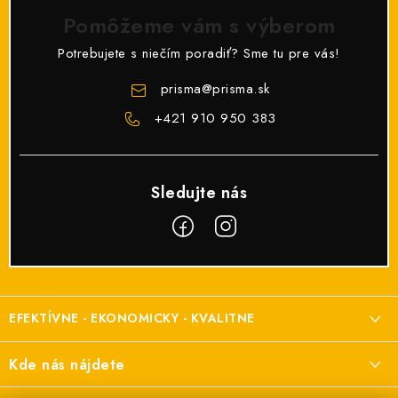
Pomôžeme vám s výberom
Potrebujete s niečím poradiť? Sme tu pre vás!
prisma
@
prisma.sk
+421 910 950 383
Z
á
EFEKTÍVNE - EKONOMICKY - KVALITNE
p
ä
Elektroinštalačný materiál
Kde nás nájdete
t
a elektroinštalácie