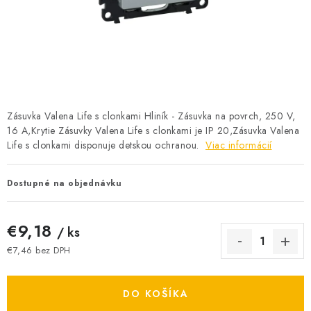
BATÉRIE A NABÍJAČKY
ELEKTRICKÉ VYKUROVANIE A VENTILÁCIA
NÁRADIE A KOTVIACI MATERIÁL
SVIETIDLÁ A SVETELNÉ ZDROJE
Zásuvka Valena Life s clonkami Hliník - Zásuvka na povrch, 250 V,
16 A,Krytie Zásuvky Valena Life s clonkami je IP 20,Zásuvka Valena
Life s clonkami disponuje detskou ochranou.
ÚLOŽNÝ MATERIÁL
Viac informácií
ZÁSUVKY A VYPÍNAČE
Dostupné na objednávku
DOMÁCNOSŤ
€9,18
/ ks
€7,46 bez DPH
ELEKTROMEROVÉ ROZVÁDZAČE
Jednotková cena:
OBCHOD
DO KOŠÍKA