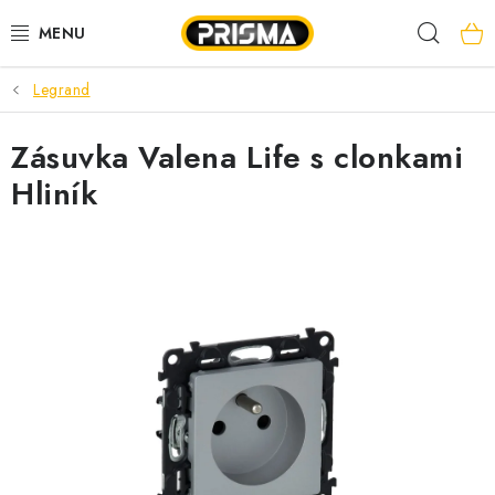
Prejsť
Hľad
na
obsah
Legrand
AKCIE
Zásuvka Valena Life s clonkami
LED PÁSY
Hliník
MODULÁRNE PRÍSTROJE
ROZVÁDZAČE
KÁBLE A VODIČE
SVORKY, ROZBOČOVAČE A OSTATNÉ
BLESKOZVOD