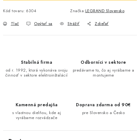
O NÁS
Kód tovaru:
6304
Značka:
LEGRAND Slovensko
ČINNOSTI
Tlač
Opýtať sa
Strážiť
Zdieľať
REFERENCIE
KARIÉRA
Stabilná firma
Odborníci v sektore
od r. 1992, ktorá vykonáva svoju
predávame to, čo aj vyrábame a
VÝPREDAJ
činnosť v sektore elektroinštalácií
montujeme
B2B SEKCIA
Kamenná predajňa
Doprava zdarma od 90€
Obchodné podmienky
Ochrana osobných údajov
s vlastnou dielňou, kde aj
pre Slovensko a Česko
Reklamačný poriadok
Kontakt
vyrábame rozvádzače