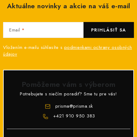
Aktuálne novinky a akcie na váš e-mail
Email
PRIHLÁSIŤ SA
Vložením e-mailu súhlasíte s
podmienkami ochrany osobných
údajov
Pomôžeme vám s výberom
Potrebujete s niečím poradiť? Sme tu pre vás!
prisma
@
prisma.sk
+421 910 950 383