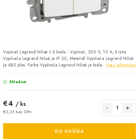
BATÉRIE A NABÍJAČKY
ELEKTRICKÉ VYKUROVANIE A VENTILÁCIA
NÁRADIE A KOTVIACI MATERIÁL
SVIETIDLÁ A SVETELNÉ ZDROJE
Vypínač Legrand Niloé č.5 biele - Vypínač, 250 V, 10 A, Krytie
Vypínača Legrand Niloé je IP 20, Materiál Vypínača Legrand Niloé
je ABS plas. Farba Vypínača Legrand Niloé je biela.
ÚLOŽNÝ MATERIÁL
Viac informácií
ZÁSUVKY A VYPÍNAČE
Skladom
DOMÁCNOSŤ
€4
/ ks
€3,25 bez DPH
ELEKTROMEROVÉ ROZVÁDZAČE
Jednotková cena:
OBCHOD
DO KOŠÍKA