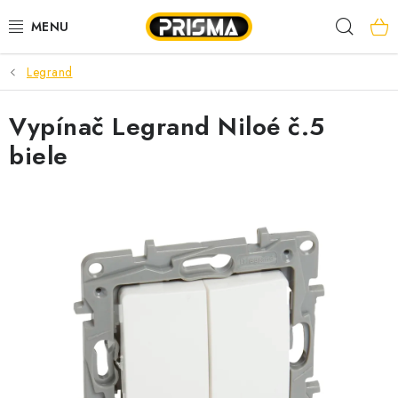
Prejsť
Hľad
na
obsah
Legrand
AKCIE
Vypínač Legrand Niloé č.5
LED PÁSY
biele
MODULÁRNE PRÍSTROJE
ROZVÁDZAČE
KÁBLE A VODIČE
SVORKY, ROZBOČOVAČE A OSTATNÉ
BLESKOZVOD