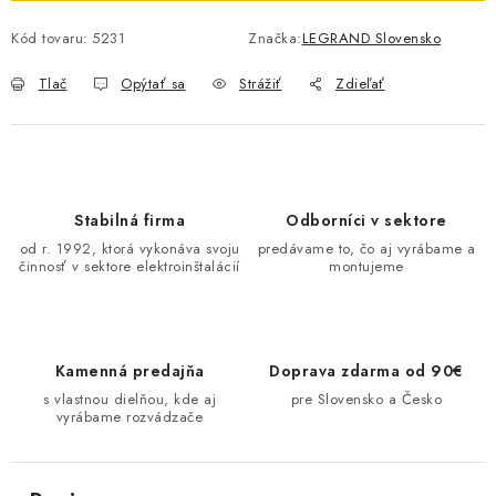
O NÁS
Kód tovaru:
5231
Značka:
LEGRAND Slovensko
ČINNOSTI
Tlač
Opýtať sa
Strážiť
Zdieľať
REFERENCIE
KARIÉRA
Stabilná firma
Odborníci v sektore
od r. 1992, ktorá vykonáva svoju
predávame to, čo aj vyrábame a
VÝPREDAJ
činnosť v sektore elektroinštalácií
montujeme
B2B SEKCIA
Kamenná predajňa
Doprava zdarma od 90€
Obchodné podmienky
Ochrana osobných údajov
s vlastnou dielňou, kde aj
pre Slovensko a Česko
Reklamačný poriadok
Kontakt
vyrábame rozvádzače