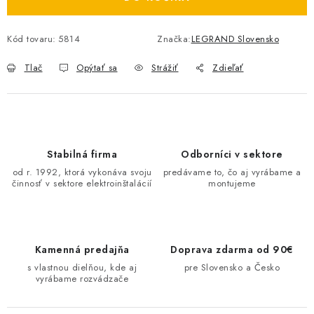
O NÁS
Kód tovaru:
5814
Značka:
LEGRAND Slovensko
ČINNOSTI
Tlač
Opýtať sa
Strážiť
Zdieľať
REFERENCIE
KARIÉRA
Stabilná firma
Odborníci v sektore
VÝPREDAJ
od r. 1992, ktorá vykonáva svoju
predávame to, čo aj vyrábame a
činnosť v sektore elektroinštalácií
montujeme
B2B SEKCIA
Obchodné podmienky
Ochrana osobných údajov
Kamenná predajňa
Doprava zdarma od 90€
Reklamačný poriadok
Kontakt
s vlastnou dielňou, kde aj
pre Slovensko a Česko
vyrábame rozvádzače