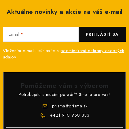
Aktuálne novinky a akcie na váš e-mail
Email
PRIHLÁSIŤ SA
Vložením e-mailu súhlasíte s
podmienkami ochrany osobných
údajov
Pomôžeme vám s výberom
Potrebujete s niečím poradiť? Sme tu pre vás!
prisma
@
prisma.sk
+421 910 950 383