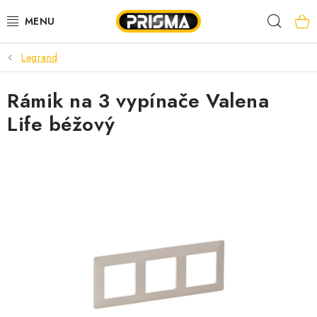
Prejsť
Hľad
na
obsah
Legrand
AKCIE
Rámik na 3 vypínače Valena
LED PÁSY
Life béžový
MODULÁRNE PRÍSTROJE
ROZVÁDZAČE
KÁBLE A VODIČE
SVORKY, ROZBOČOVAČE A OSTATNÉ
BLESKOZVOD