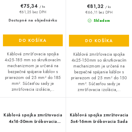
€75,34
€81,32
/ ks
/ ks
€61,25 bez DPH
€66,11 bez DPH
Dostupné na objednávku
Skladom
DO KOŠÍKA
DO KOŠÍKA
Káblová zmršťovacia spojka
Káblová zmršťovacia spojka
4x25-185 mm so skrutkovacím
4x25-150mm so skrutkovacím
mechanizmom je určená na
mechanizmom je určená na
bezpečné spájanie káblov s
bezpečné spájanie káblov s
prierezom od 25 mm² do 185
prierezom od 25 mm² do 150
mm². Súčasťou sady je
mm². Súčasťou sady je
zmršťovacia izolácia,...
zmršťovacia izolácia,...
Káblová spojka zmrštovacia
Káblová spojka zmrštovacia
4x16-50mm šróbovacia
5x4-16mm šróbovacia Sada
Sada