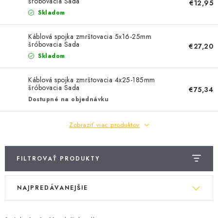
BATÉRIE A NABÍJAČKY
šróbovacia Sada
€12,95
Skladom
ELEKTRICKÉ VYKUROVANIE A VENTILÁCIA
Káblová spojka zmrštovacia 5x16-25mm
šróbovacia Sada
€27,20
NÁRADIE A KOTVIACI MATERIÁL
Skladom
SVIETIDLÁ A SVETELNÉ ZDROJE
Káblová spojka zmrštovacia 4x25-185mm
šróbovacia Sada
€75,34
Dostupné na objednávku
ÚLOŽNÝ MATERIÁL
Zobraziť viac produktov
ZÁSUVKY A VYPÍNAČE
DOMÁCNOSŤ
FILTROVAŤ PRODUKTY
V
R
ELEKTROMEROVÉ ROZVÁDZAČE
NAJPREDÁVANEJŠIE
ý
a
OBCHOD
p
d