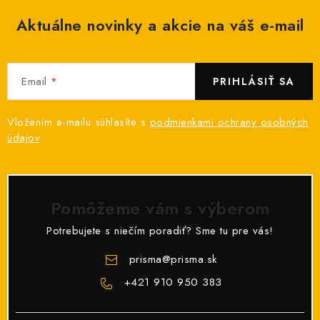
v
ý
Aktuálne novinky a akcie na váš e-mail
p
i
s
Email
PRIHLÁSIŤ SA
u
Vložením e-mailu súhlasíte s
podmienkami ochrany osobných
údajov
Pomôžeme vám s výberom
Potrebujete s niečím poradiť? Sme tu pre vás!
prisma
@
prisma.sk
+421 910 950 383