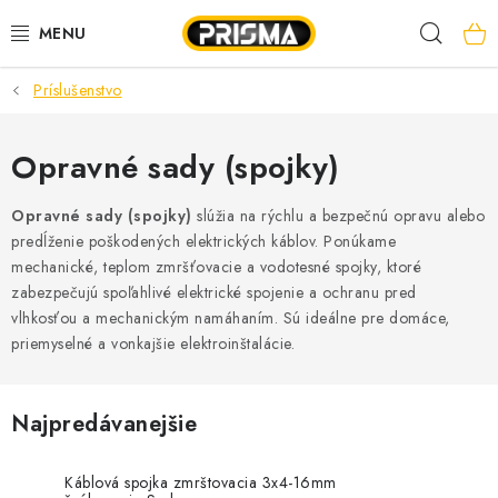
Prejsť
Hľad
na
obsah
Príslušenstvo
AKCIE
LED PÁSY
Opravné sady (spojky)
MODULÁRNE PRÍSTROJE
Opravné sady (spojky)
slúžia na rýchlu a bezpečnú opravu alebo
predĺženie poškodených elektrických káblov. Ponúkame
mechanické, teplom zmršťovacie a vodotesné spojky, ktoré
ROZVÁDZAČE
zabezpečujú spoľahlivé elektrické spojenie a ochranu pred
vlhkosťou a mechanickým namáhaním. Sú ideálne pre domáce,
KÁBLE A VODIČE
priemyselné a vonkajšie elektroinštalácie.
SVORKY, ROZBOČOVAČE A OSTATNÉ
Najpredávanejšie
BLESKOZVOD
Káblová spojka zmrštovacia 3x4-16mm