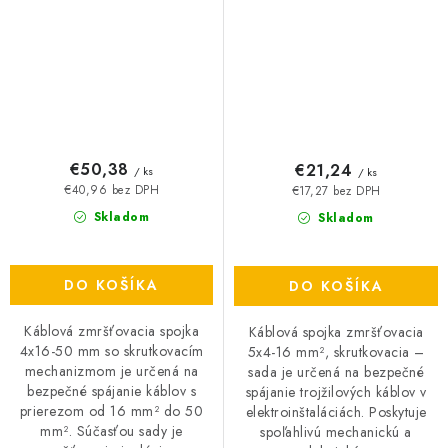
€50,38
€21,24
/ ks
/ ks
€40,96 bez DPH
€17,27 bez DPH
Skladom
Skladom
DO KOŠÍKA
DO KOŠÍKA
Káblová zmršťovacia spojka
Káblová spojka zmršťovacia
4x16-50 mm so skrutkovacím
5x4-16 mm², skrutkovacia –
mechanizmom je určená na
sada je určená na bezpečné
bezpečné spájanie káblov s
spájanie trojžilových káblov v
prierezom od 16 mm² do 50
elektroinštaláciách. Poskytuje
mm². Súčasťou sady je
spoľahlivú mechanickú a