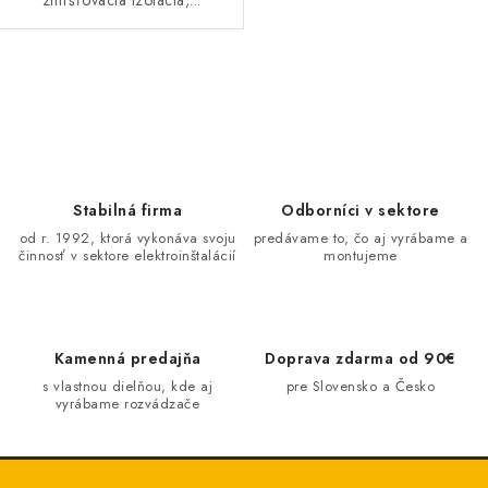
O
v
l
á
d
Stabilná firma
Odborníci v sektore
a
od r. 1992, ktorá vykonáva svoju
predávame to, čo aj vyrábame a
činnosť v sektore elektroinštalácií
montujeme
c
i
e
p
Kamenná predajňa
Doprava zdarma od 90€
r
s vlastnou dielňou, kde aj
pre Slovensko a Česko
v
vyrábame rozvádzače
k
y