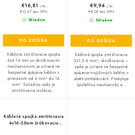
€16,81
€9,94
/ ks
/ ks
€13,67 bez DPH
€8,08 bez DPH
Skladom
Skladom
DO KOŠÍKA
DO KOŠÍKA
Káblová zmršťovacia spojka
Káblová spojka zmršťovacia
4x4-16 mm so skrutkovacím
3x1,5-6 mm², skrutkovacia –
mechanizmom je určená na
sada je určená na bezpečné
bezpečné spájanie káblov s
spájanie trojžilových káblov v
prierezom od 4 mm² do 16
elektroinštaláciách. Poskytuje
mm². Súčasťou sady je
spoľahlivú mechanickú a...
zmršťovacia izolácia,...
Káblová spojka zmrštovacia
4x16-25mm šróbovacia
Sada