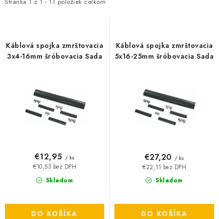
i
e
Stránka
1
z
1
-
11
položiek celkom
O NÁS
s
n
p
i
ČINNOSTI
r
e
Káblová spojka zmrštovacia
Káblová spojka zmrštovacia
o
p
3x4-16mm šróbovacia Sada
5x16-25mm šróbovacia Sada
REFERENCIE
d
r
u
o
KARIÉRA
k
d
t
u
VÝPREDAJ
o
k
v
t
B2B SEKCIA
o
€12,95
€27,20
/ ks
/ ks
v
Obchodné podmienky
Ochrana osobných údajov
€10,53 bez DPH
€22,11 bez DPH
Reklamačný poriadok
Kontakt
Skladom
Skladom
DO KOŠÍKA
DO KOŠÍKA