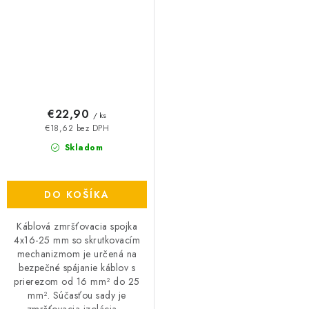
€22,90
/ ks
€18,62 bez DPH
Skladom
DO KOŠÍKA
Káblová zmršťovacia spojka
4x16-25 mm so skrutkovacím
mechanizmom je určená na
bezpečné spájanie káblov s
prierezom od 16 mm² do 25
mm². Súčasťou sady je
zmršťovacia izolácia,...