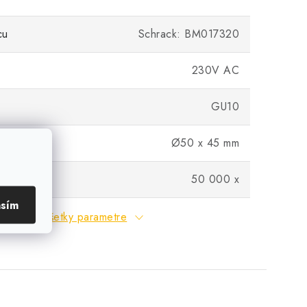
cu
Schrack: BM017320
230V AC
GU10
m)
Ø50 x 45 mm
klus
50 000 x
asím
Všetky parametre