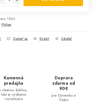
aru:
1022
:
Philips
č
Opýtať sa
Strážiť
Zdieľať
Kamenná
Doprava
predajňa
zdarma od
90€
s vlastnou dielňou,
kde aj vyrábame
pre Slovensko a
rozvádzače
Česko