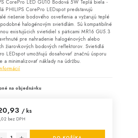
PS CorePro LED GU10 Bodová 5W Teplá biela -
dlá PHILIPS CorePro LEDspot predstavujú
lé riešenie bodového osvetlenia a vyžarujú teplé
 podobné halogénovým svietidlám. Sú kompatibilné
inou existujúcich svietidiel s päticami MR16 GU5.3
avrhnuté pre nahradenie halogénových alebo
h žiarovkových bodových reflektorov. Svietidlá
ro LEDspot umožňujú dosahovať značnú úsporu
e a minimalizovať náklady na údržbu.
informácií
pné na objednávku
20,93
/ ks
,02 bez DPH
notková cena:
DO KOŠÍKA