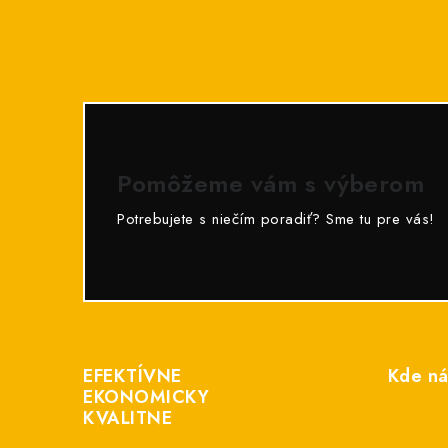
Pomôžeme vám s výberom
Potrebujete s niečím poradiť? Sme tu pre vás!
Z
á
EFEKTÍVNE
Kde ná
p
EKONOMICKY
KVALITNE
ä