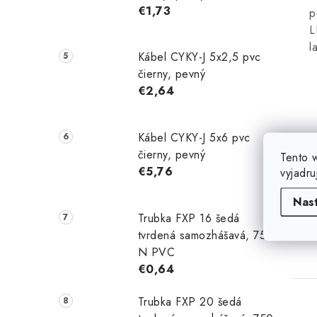
€1,73
p
L
l
Kábel CYKY-J 5x2,5 pvc
čierny, pevný
€2,64
Kábel CYKY-J 5x6 pvc
čierny, pevný
Tento 
€5,76
vyjadru
Nas
Trubka FXP 16 šedá
tvrdená samozhášavá, 750
N PVC
€0,64
Trubka FXP 20 šedá