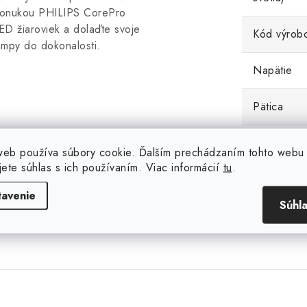
onukou PHILIPS CorePro
ED žiaroviek a dolaďte svoje
Kód výrob
ampy do dokonalosti.
Napätie
Pätica
Rozmer (m
web používa súbory cookie. Ďalším prechádzaním tohto webu
jete súhlas s ich používaním. Viac informácií
tu
.
Spínací cy
tavenie
Súhl