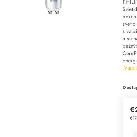
PHILI
Svieti
dokona
svetlo
s väčš
a sú n
bežnýc
CoreP
energi
Viac 
Dostu
€
€17
Jed