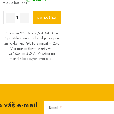
Skladom
€0,30 bez DPH
DO KOŠÍKA
Objímka 230 V / 2,5 A GU10 –
Spoľahlivá keramická objímka pre
žiarovky typu GU10 s napätím 230
V a maximálnym prúdovým
zaťažením 2,5 A. Vhodná na
montáž bodových svetiel a...
 váš e-mail
Email