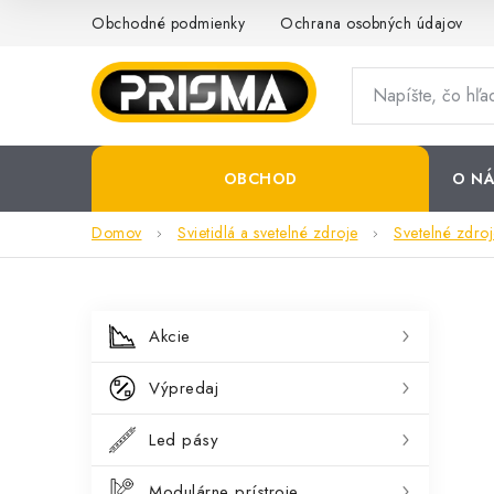
Prejsť
Obchodné podmienky
Ochrana osobných údajov
na
obsah
OBCHOD
O NÁ
Domov
Svietidlá a svetelné zdroje
Svetelné zdroj
B
K
Preskočiť
Akcie
kategórie
a
o
Výpredaj
t
č
e
Led pásy
n
g
Modulárne prístroje