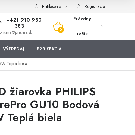
Prihlásenie
Registrácia
Prázdny
+421 910 950
383
NÁKUPNÝ
prisma@prisma.sk
košík
KOŠÍK
VÝPREDAJ
B2B SEKCIA
W Teplá biela
D žiarovka PHILIPS
rePro GU10 Bodová
 Teplá biela