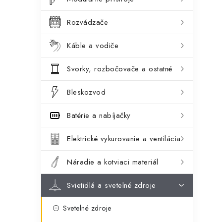
ý
ó
p
r
Rozvádzače
a
i
Káble a vodiče
e
n
Svorky, rozbočovače a ostatné
e
l
Bleskozvod
Batérie a nabíjačky
Elektrické vykurovanie a ventilácia
Náradie a kotviaci materiál
Svietidlá a svetelné zdroje
Svetelné zdroje