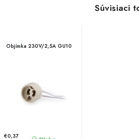
Súvisiaci t
Objímka 230V/2,5A GU10
€0,37