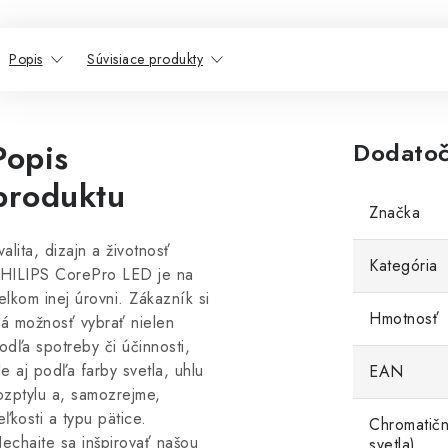
Popis
Súvisiace produkty
Popis
Dodatoč
produktu
Značka
valita, dizajn a životnosť
Kategória
HILIPS CorePro LED je na
elkom inej úrovni. Zákazník si
Hmotnosť
á možnosť vybrať nielen
odľa spotreby či účinnosti,
le aj podľa farby svetla, uhlu
EAN
ozptylu a, samozrejme,
eľkosti a typu pätice.
Chromatičn
echajte sa inšpirovať našou
svetla)