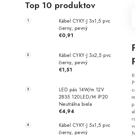
Top 10 produktov
Kábel CYKY-J 3x1,5 pvc
čierny, pevný
€0,91
Kábel CYKY-J 3x2,5 pvc
čierny, pevný
€1,51
K
P
LED pás 14W/m 12V
c
2835 120LED/M IP20
m
Neutrálna biela
p
€4,94
a
r
Kábel CYKY-J 5x1,5 pvc
v
čierny, pevný
N