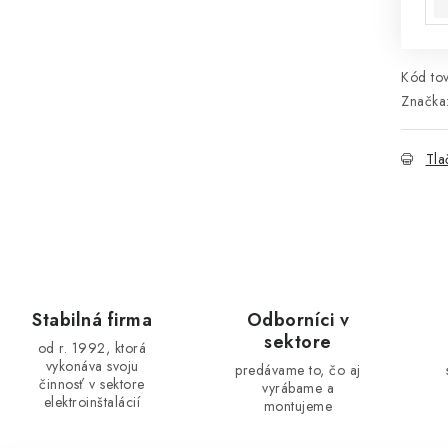
Kód tov
Značka
Tla
Stabilná firma
Odborníci v
sektore
od r. 1992, ktorá
vykonáva svoju
predávame to, čo aj
činnosť v sektore
vyrábame a
elektroinštalácií
montujeme