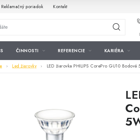
Reklamačný poriadok
Kontakt
S
ČINNOSTI
REFERENCIE
KARIÉRA
e
Led žiarovky
LED žiarovka PHILIPS CorePro GU10 Bodová 5
LE
Co
5W