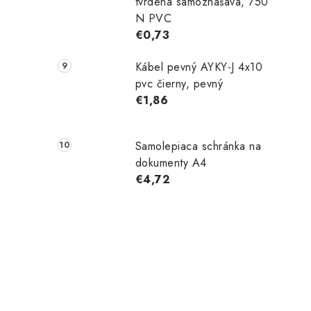
tvrdená samozhášavá, 750
N PVC
€0,73
Kábel pevný AYKY-J 4x10
pvc čierny, pevný
€1,86
Samolepiaca schránka na
dokumenty A4
€4,72