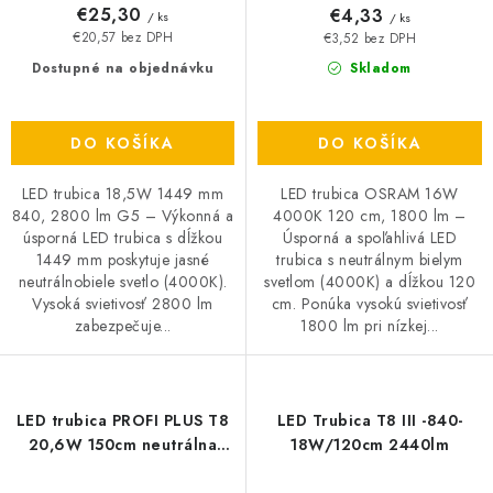
€25,30
€4,33
/ ks
/ ks
€20,57 bez DPH
€3,52 bez DPH
Dostupné na objednávku
Skladom
DO KOŠÍKA
DO KOŠÍKA
LED trubica 18,5W 1449 mm
LED trubica OSRAM 16W
840, 2800 lm G5 – Výkonná a
4000K 120 cm, 1800 lm –
úsporná LED trubica s dĺžkou
Úsporná a spoľahlivá LED
1449 mm poskytuje jasné
trubica s neutrálnym bielym
neutrálnobiele svetlo (4000K).
svetlom (4000K) a dĺžkou 120
Vysoká svietivosť 2800 lm
cm. Ponúka vysokú svietivosť
zabezpečuje...
1800 lm pri nízkej...
LED trubica PROFI PLUS T8
LED Trubica T8 III -840-
20,6W 150cm neutrálna
18W/120cm 2440lm
biela