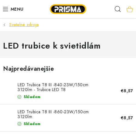
Prejsť
Hľad
na
obsah
Svetelné zdroje
AKCIE
LED PÁSY
LED trubice k svietidlám
MODULÁRNE PRÍSTROJE
Najpredávanejšie
ROZVÁDZAČE
LED Trubica T8 III -840-23W/150cm
KÁBLE A VODIČE
3120lm - Trubice LED T8
€8,57
Skladom
SVORKY, ROZBOČOVAČE A OSTATNÉ
LED Trubica T8 III -860-23W/150cm
3120lm
€8,57
BLESKOZVOD
Skladom