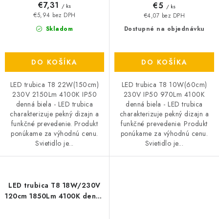
€7,31
€5
/ ks
/ ks
€5,94 bez DPH
€4,07 bez DPH
Skladom
Dostupné na objednávku
DO KOŠÍKA
DO KOŠÍKA
LED trubica T8 22W(150cm)
LED trubica T8 10W(60cm)
230V 2150Lm 4100K IP50
230V IP50 970Lm 4100K
denná biela - LED trubica
denná biela - LED trubica
charakterizuje pekný dizajn a
charakterizuje pekný dizajn a
funkčné prevedenie. Produkt
funkčné prevedenie. Produkt
ponúkame za výhodnú cenu.
ponúkame za výhodnú cenu.
Svietidlo je...
Svietidlo je...
LED trubica T8 18W/230V
120cm 1850Lm 4100K denná
biela