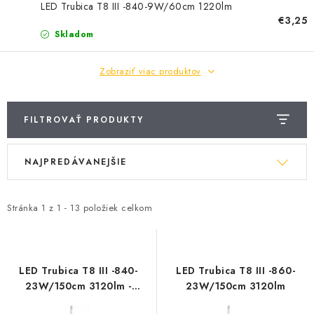
BATÉRIE A NABÍJAČKY
LED Trubica T8 III -840-9W/60cm 1220lm
€3,25
Skladom
ELEKTRICKÉ VYKUROVANIE A VENTILÁCIA
Zobraziť viac produktov
NÁRADIE A KOTVIACI MATERIÁL
SVIETIDLÁ A SVETELNÉ ZDROJE
FILTROVAŤ PRODUKTY
ÚLOŽNÝ MATERIÁL
V
R
NAJPREDÁVANEJŠIE
ý
a
ZÁSUVKY A VYPÍNAČE
p
d
i
e
Stránka
1
z
1
-
13
položiek celkom
DOMÁCNOSŤ
s
n
p
i
ELEKTROMEROVÉ ROZVÁDZAČE
r
e
LED Trubica T8 III -840-
LED Trubica T8 III -860-
o
p
23W/150cm 3120lm -
23W/150cm 3120lm
OBCHOD
Trubice LED T8
d
r