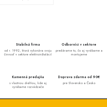
O
v
l
á
d
Stabilná firma
Odborníci v sektore
a
od r. 1992, ktorá vykonáva svoju
predávame to, čo aj vyrábame a
činnosť v sektore elektroinštalácií
montujeme
c
i
e
p
Kamenná predajňa
Doprava zdarma od 90€
r
s vlastnou dielňou, kde aj
pre Slovensko a Česko
v
vyrábame rozvádzače
k
y
v