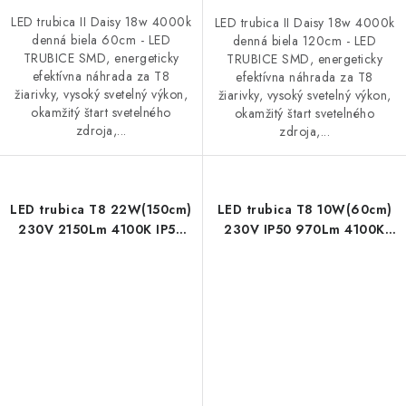
LED trubica II Daisy 18w 4000k
LED trubica II Daisy 18w 4000k
denná biela 60cm - LED
denná biela 120cm - LED
TRUBICE SMD, energeticky
TRUBICE SMD, energeticky
efektívna náhrada za T8
efektívna náhrada za T8
žiarivky, vysoký svetelný výkon,
žiarivky, vysoký svetelný výkon,
okamžitý štart svetelného
okamžitý štart svetelného
zdroja,...
zdroja,...
LED trubica T8 22W(150cm)
LED trubica T8 10W(60cm)
230V 2150Lm 4100K IP50
230V IP50 970Lm 4100K
denná biela
denná biela