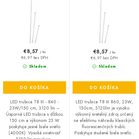
u
o
O NÁS
k
d
t
u
ČINNOSTI
o
k
REFERENCIE
v
t
o
€8,57
€8,57
/ ks
/ ks
KARIÉRA
v
€6,97 bez DPH
€6,97 bez DPH
Skladom
Skladom
VÝPREDAJ
B2B SEKCIA
DO KOŠÍKA
DO KOŠÍKA
LED trubica T8 III - 840 -
LED trubica T8 III 860, 23W,
Obchodné podmienky
Ochrana osobných údajov
23W/150 cm, 3120 lm –
150cm, 3120lm je vysoko
Úsporná LED trubica s dĺžkou
výkonný svetelný zdroj určený
Reklamačný poriadok
Kontakt
150 cm a výkonom 23 W
na efektívnu náhradu klasických
poskytuje jasné biele svetlo
fluorescenčných trubíc.
(4000K). Vysoká svietivosť
Poskytuje studené biele svetlo...
3120 lm zaručuje...