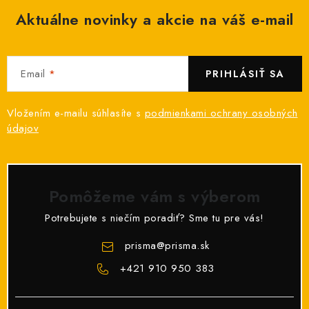
ý
Aktuálne novinky a akcie na váš e-mail
p
i
s
Email
PRIHLÁSIŤ SA
u
Vložením e-mailu súhlasíte s
podmienkami ochrany osobných
údajov
Pomôžeme vám s výberom
Potrebujete s niečím poradiť? Sme tu pre vás!
prisma
@
prisma.sk
+421 910 950 383