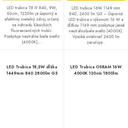
LED trubica T8 III 840, 9W,
LED trubica 16W 1149 mm
60cm, 1220lm je úsporný a
840, 2400 lm G5 – Úsporná
efektívny svetelný zdroj určený
LED trubica s výkonom 16 W a
na náhradu klasických
dĺžkou 1149 mm poskytuje jasné
fluorescenčných trubíc.
neutrálnobiele svetlo (4000K).
Poskytuje neutrálne biele svetlo
Vysoká svietivosť 2400 lm
(4000K),...
zaručuje...
LED Trubica 18,5W dĺžka
LED Trubica OSRAM 16W
1449mm 840 2800lm G5
4000K 120cm 1800lm