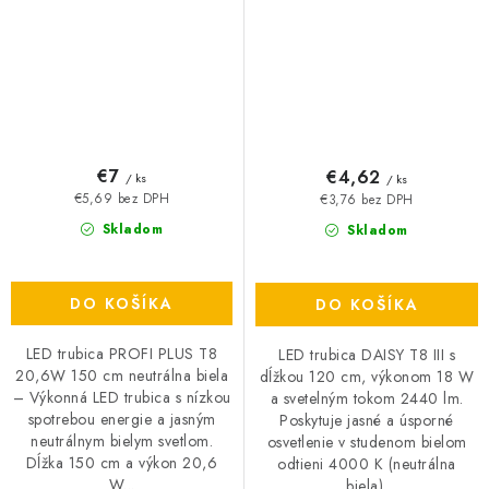
€7
€4,62
/ ks
/ ks
€5,69 bez DPH
€3,76 bez DPH
Skladom
Skladom
DO KOŠÍKA
DO KOŠÍKA
LED trubica PROFI PLUS T8
LED trubica DAISY T8 III s
20,6W 150 cm neutrálna biela
dĺžkou 120 cm, výkonom 18 W
– Výkonná LED trubica s nízkou
a svetelným tokom 2440 lm.
spotrebou energie a jasným
Poskytuje jasné a úsporné
neutrálnym bielym svetlom.
osvetlenie v studenom bielom
Dĺžka 150 cm a výkon 20,6
odtieni 4000 K (neutrálna
W...
biela).