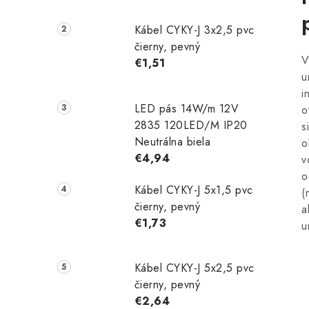
Kábel CYKY-J 3x2,5 pvc
čierny, pevný
V
€1,51
u
i
LED pás 14W/m 12V
o
2835 120LED/M IP20
s
Neutrálna biela
o
€4,94
v
o
Kábel CYKY-J 5x1,5 pvc
(
čierny, pevný
a
€1,73
u
Kábel CYKY-J 5x2,5 pvc
čierny, pevný
€2,64