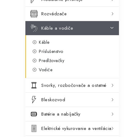
ý
ó
p
r
Rozvádzače
a
i
Káble a vodiče
e
n
Káble
e
Príslušenstvo
l
Predlžovačky
Vodiče
Svorky, rozbočovače a ostatné
Bleskozvod
Batérie a nabíjačky
Elektrické vykurovanie a ventilácia