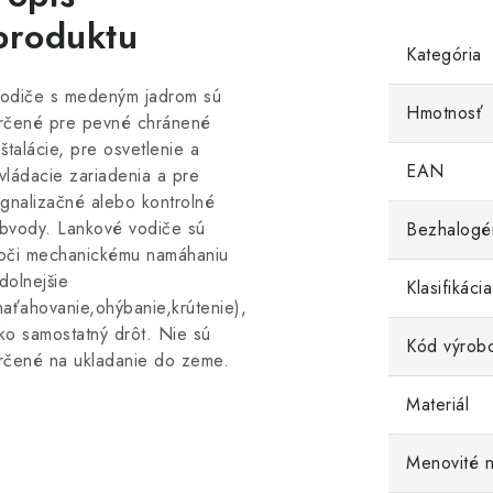
produktu
Kategória
odiče s medeným jadrom sú
Hmotnosť
rčené pre pevné chránené
nštalácie, pre osvetlenie a
EAN
vládacie zariadenia a pre
ignalizačné alebo kontrolné
bvody. Lankové vodiče sú
Bezhalogé
oči mechanickému namáhaniu
dolnejšie
Klasifikác
naťahovanie,ohýbanie,krútenie),
ko samostatný drôt. Nie sú
Kód výrob
rčené na ukladanie do zeme.
Materiál
Menovité n