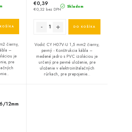
€0,39
m
Skladom
€0,32 bez DPH
KOŠÍKA
DO KOŠÍKA
2 čierny,
Vodič CY H07V-U 1,5 mm2 čierny,
kábla –
pevný - Konštrukcia kábla –
láciou je
medené jadro s PVC izoláciou je
nie, pre
určený pre pevné uloženie, pre
alačných
uloženie v elektroinštalačných
nie...
rúrkach, pre prepojenie...
 16/12mm