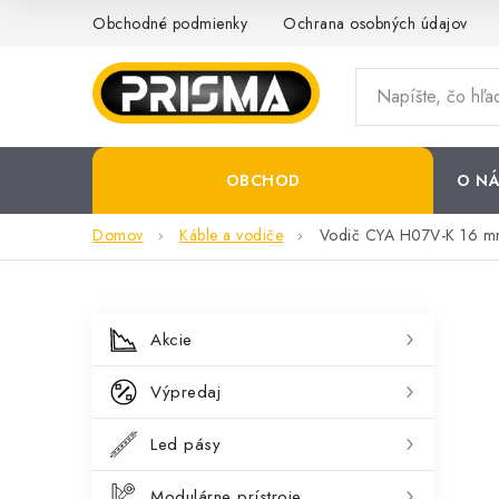
Prejsť
Obchodné podmienky
Ochrana osobných údajov
na
obsah
OBCHOD
O NÁ
Domov
Káble a vodiče
Vodič CYA H07V-K 16 m
B
K
Preskočiť
Akcie
kategórie
a
o
Výpredaj
t
č
e
Led pásy
n
g
Modulárne prístroje