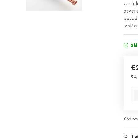
zariad
osvetl
obvod
izolác
Sk
€
€2,
Jed
Kód tov
Tla