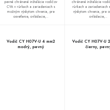
pevné chránené inštalácie vodičov
chránené inštalácie vod
CYA v rúrkach a zariadeniach s
rúrkach a zariadeniach
možným výskytom chvenia, pre
výskytom chvenia, pre os
osvetlenie, ovládacie,...
ovládacie,...
Vodič CY H07V-U 4 mm2
Vodič CY H07V-U 
modrý, pevný
čierny, pevn