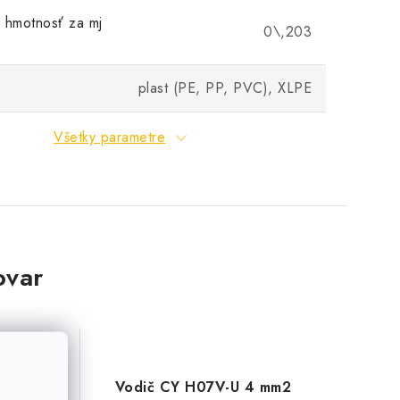
 hmotnosť za mj
0\,203
plast (PE, PP, PVC), XLPE
Všetky parametre
ovar
2,5 mm2
Vodič CY H07V-U 4 mm2