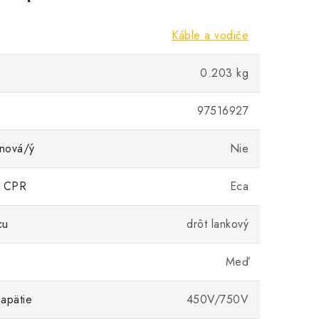
Káble a vodiče
0.203 kg
97516927
nová/ý
Nie
ia CPR
Eca
cu
drôt lankový
Meď
apätie
450V/750V