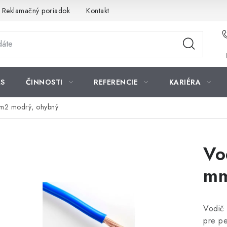
Reklamačný poriadok
Kontakt
S
ČINNOSTI
REFERENCIE
KARIÉRA
m2 modrý, ohybný
Vo
mm
Vodič
pre pe