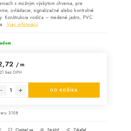
eniach s možným výskytom chvenia, pre
enie, ovládacie, signalizačné alebo kontrolné
y. Konštrukcia vodiča – medené jadro, PVC
ia.
Viac informácií
ladom
2,72
/ m
21 bez DPH
notková cena:
DO KOŠÍKA
aru:
3108
č
Opýtať sa
Strážiť
Zdieľať