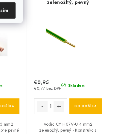
ný
zelenožltý, pevný
asím
€0,95
m
Skladom
€0,77 bez DPH
KOŠÍKA
DO KOŠÍKA
,5 mm2
Vodič CY H07V-U 4 mm2
 pre pevné
zelenožltý, pevný - Konštrukcia