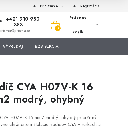
Prihlásenie
Registrácia
Prázdny
+421 910 950
383
NÁKUPNÝ
prisma@prisma.sk
košík
KOŠÍK
VÝPREDAJ
B2B SEKCIA
dič CYA H07V-K 16
2 modrý, ohybný
 CYA H07V-K 16 mm2 modrý, ohybný je určený
vné chránené inštalácie vodičov CYA v rúrkach a