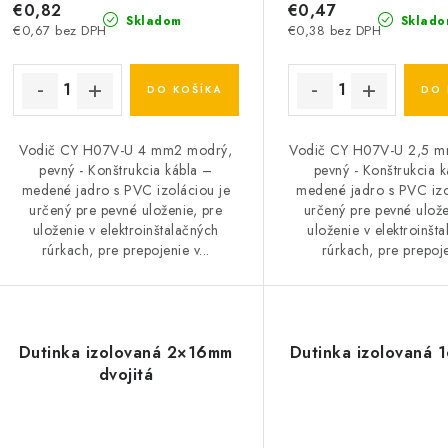
€0,82
€0,47
Skladom
Sklado
€0,67 bez DPH
€0,38 bez DPH
DO KOŠÍKA
DO 
Vodič CY H07V-U 4 mm2 modrý,
Vodič CY H07V-U 2,5 mm
pevný - Konštrukcia kábla –
pevný - Konštrukcia 
medené jadro s PVC izoláciou je
medené jadro s PVC izo
určený pre pevné uloženie, pre
určený pre pevné ulože
uloženie v elektroinštalačných
uloženie v elektroinšt
rúrkach, pre prepojenie v...
rúrkach, pre prepoje
Dutinka izolovaná 2×16mm
Dutinka izolovaná
dvojitá