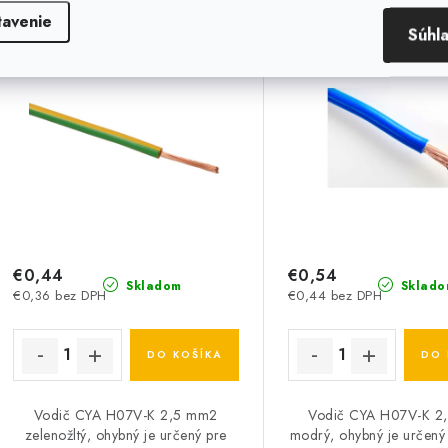
zelenožltý, ohybný
modrý, ohyb
tavenie
Súhl
€0,44
€0,54
Skladom
Sklado
€0,36 bez DPH
€0,44 bez DPH
DO KOŠÍKA
DO 
Vodič CYA H07V-K 2,5 mm2
Vodič CYA H07V-K 2
zelenožltý, ohybný je určený pre
modrý, ohybný je určený