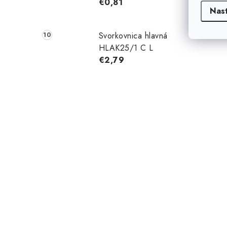
€0,81
Nas
Svorkovnica hlavná
HLAK25/1 C L
€2,79