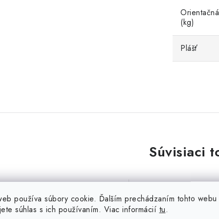
Orientačná
(kg)
Plášť
Súvisiaci t
web používa súbory cookie. Ďalším prechádzaním tohto webu
jete súhlas s ich používaním. Viac informácií
tu
.
Vodič CYA H07V-K 2,5 mm2
Vodič CYA H07V-K 