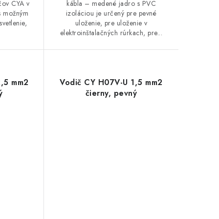
ičov CYA v
kábla – medené jadro s PVC
 s možným
izoláciou je určený pre pevné
vetlenie,
uloženie, pre uloženie v
elektroinštalačných rúrkach, pre...
2,5 mm2
Vodič CY H07V-U 1,5 mm2
ý
čierny, pevný