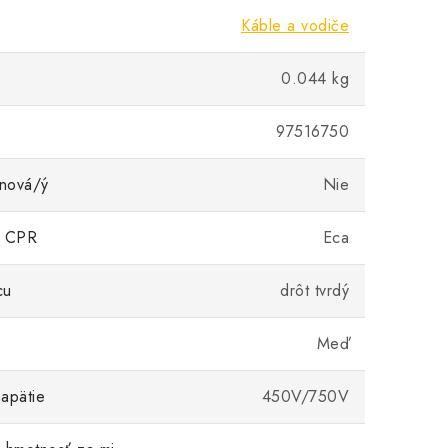
Káble a vodiče
0.044 kg
97516750
nová/ý
Nie
ia CPR
Eca
cu
drôt tvrdý
Meď
apätie
450V/750V