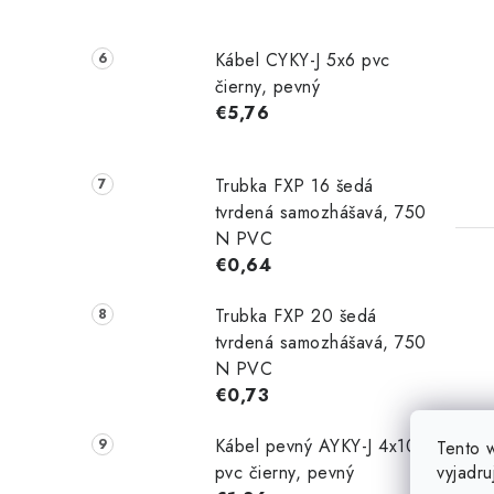
Kábel CYKY-J 5x6 pvc
čierny, pevný
€5,76
Trubka FXP 16 šedá
tvrdená samozhášavá, 750
N PVC
€0,64
Trubka FXP 20 šedá
tvrdená samozhášavá, 750
N PVC
€0,73
Kábel pevný AYKY-J 4x10
Tento 
vyjadru
pvc čierny, pevný