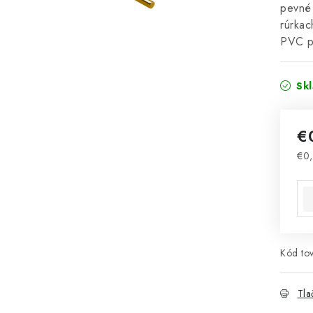
pevné 
rúrkac
PVC p
Sk
€
€0
Jed
Kód tov
Tla