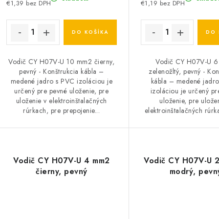
€1,39 bez DPH
€1,19 bez DPH
DO KOŠÍKA
DO 
Vodič CY H07V-U 10 mm2 čierny,
Vodič CY H07V-U 
pevný - Konštrukcia kábla –
zelenožltý, pevný - Kon
medené jadro s PVC izoláciou je
kábla – medené jadr
určený pre pevné uloženie, pre
izoláciou je určený p
uloženie v elektroinštalačných
uloženie, pre ulože
rúrkach, pre prepojenie...
elektroinštalačných rúrka
Vodič CY H07V-U 4 mm2
Vodič CY H07V-U 
čierny, pevný
modrý, pevn