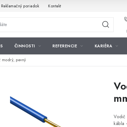
Reklamačný poriadok
Kontakt
S
ČINNOSTI
REFERENCIE
KARIÉRA
 modrý, pevný
Vo
mm
Vodič
kábla 