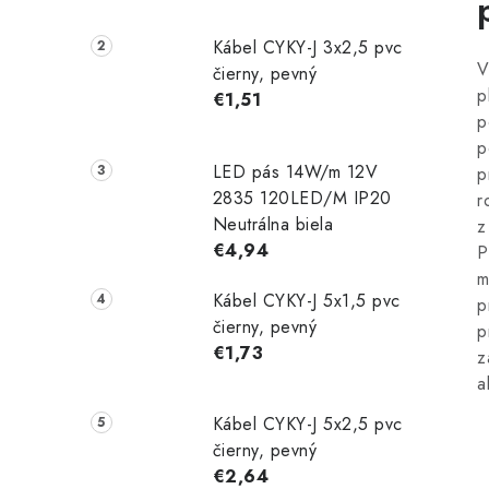
Kábel CYKY-J 3x2,5 pvc
V
čierny, pevný
p
€1,51
p
p
LED pás 14W/m 12V
p
2835 120LED/M IP20
r
Neutrálna biela
z
€4,94
P
m
Kábel CYKY-J 5x1,5 pvc
p
čierny, pevný
p
€1,73
z
a
Kábel CYKY-J 5x2,5 pvc
čierny, pevný
€2,64