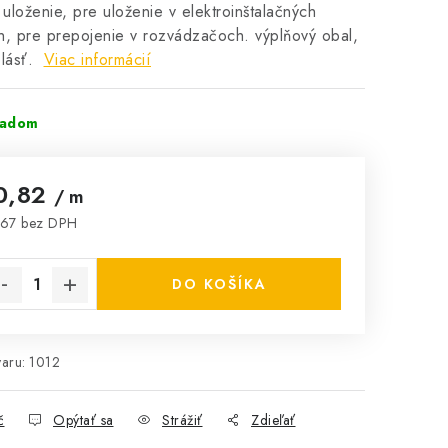
uloženie, pre uloženie v elektroinštalačných
h, pre prepojenie v rozvádzačoch. výplňový obal,
lásť.
Viac informácií
ladom
0,82
/ m
,67 bez DPH
notková cena:
DO KOŠÍKA
aru:
1012
č
Opýtať sa
Strážiť
Zdieľať