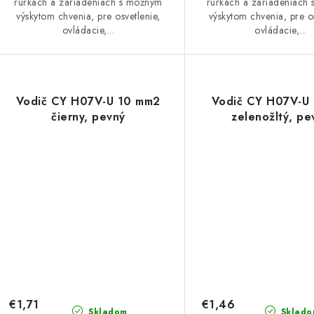
rúrkach a zariadeniach s možným
rúrkach a zariadeniach
výskytom chvenia, pre osvetlenie,
výskytom chvenia, pre os
ovládacie,...
ovládacie,...
Vodič CY H07V-U 10 mm2
Vodič CY H07V-U
čierny, pevný
zelenožltý, pe
€1,71
€1,46
Skladom
Sklado