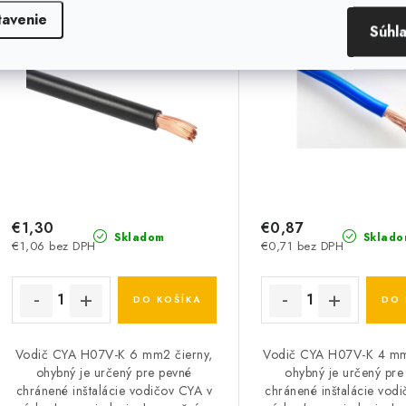
tavenie
Súhl
€1,30
€0,87
Skladom
Sklado
€1,06 bez DPH
€0,71 bez DPH
DO KOŠÍKA
DO 
Vodič CYA H07V-K 6 mm2 čierny,
Vodič CYA H07V-K 4 m
ohybný je určený pre pevné
ohybný je určený pre
chránené inštalácie vodičov CYA v
chránené inštalácie vod