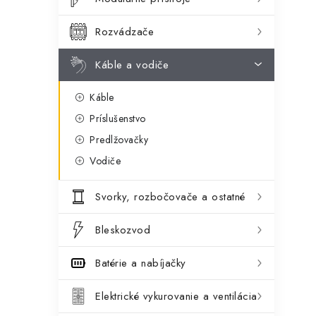
ý
ó
p
r
Rozvádzače
a
i
Káble a vodiče
e
n
Káble
e
Príslušenstvo
l
Predlžovačky
Vodiče
Svorky, rozbočovače a ostatné
Bleskozvod
Batérie a nabíjačky
Elektrické vykurovanie a ventilácia