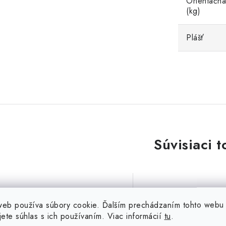
Orientačná
(kg)
Plášť
Súvisiaci t
web používa súbory cookie. Ďalším prechádzaním tohto webu
Vodič CYA H07V-K 6 mm2
Vodič CYA H07V-K
jete súhlas s ich používaním. Viac informácií
tu
.
čierny, ohybný
modrý, ohyb