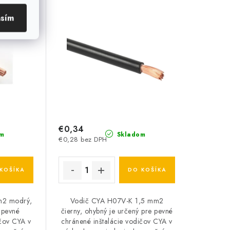
asím
€0,34
m
Skladom
€0,28 bez DPH
KOŠÍKA
DO KOŠÍKA
m2 modrý,
Vodič CYA H07V-K 1,5 mm2
 pevné
čierny, ohybný je určený pre pevné
ičov CYA v
chránené inštalácie vodičov CYA v