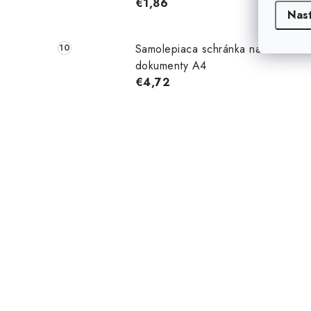
€1,86
Nas
Samolepiaca schránka na
dokumenty A4
€4,72