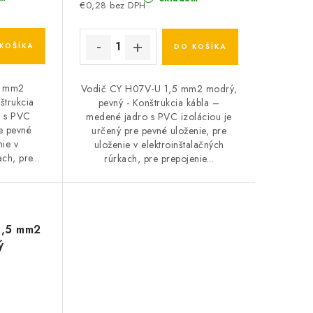
€0,28 bez DPH
KOŠÍKA
DO KOŠÍKA
6 mm2
Vodič CY H07V-U 1,5 mm2 modrý,
štrukcia
pevný - Konštrukcia kábla –
o s PVC
medené jadro s PVC izoláciou je
re pevné
určený pre pevné uloženie, pre
nie v
uloženie v elektroinštalačných
ch, pre...
rúrkach, pre prepojenie...
2,5 mm2
ý