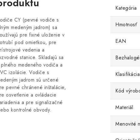
produktu
Kategória
odiče CY (pevné vodiče s
Hmotnosť
lným medeným jadrom) sa
oužívajú pre fixné uloženie v
EAN
otrubí pod omietkou, pre
rístrojové vedenia a
ozvodné stanice. Skladajú sa
Bezhalogé
 plného medeného vodiča a
VC izolácie. Vodiče s
Klasifikác
edeným jadrom sú určené
re pevné chránené inštalácie,
Kód výrob
re osvetlenie a ovládacie
ariadenia a pre signalizačné
Materiál
lebo kontrolné obvody.
Menovité n