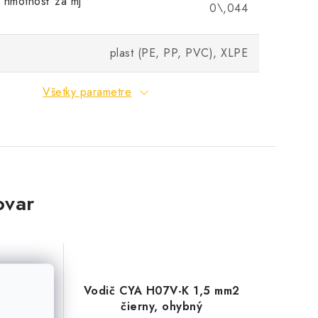
 hmotnosť za mj
0\,044
plast (PE, PP, PVC), XLPE
Všetky parametre
ovar
 4 mm2
Vodič CYA H07V-K 1,5 mm2
ný
čierny, ohybný