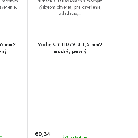
 s možným
rúrkach a zariadeniach s možným
vetlenie,
výskytom chvenia, pre osvetlenie,
ovládacie,...
 6 mm2
Vodič CY H07V-U 1,5 mm2
vný
modrý, pevný
€0,34
m
Skladom