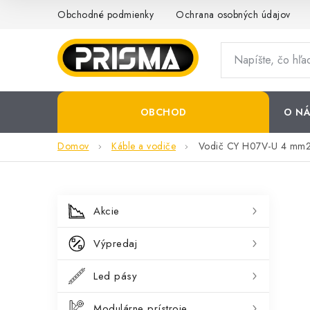
Prejsť
Obchodné podmienky
Ochrana osobných údajov
na
obsah
OBCHOD
O NÁ
Domov
Káble a vodiče
Vodič CY H07V-U 4 mm2
B
K
Preskočiť
Akcie
kategórie
a
o
Výpredaj
t
č
e
Led pásy
n
g
Modulárne prístroje