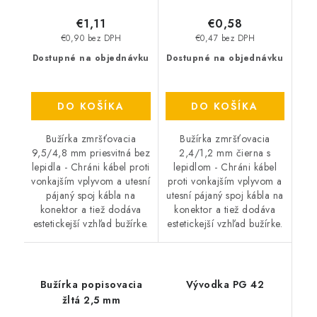
€1,11
€0,58
€0,90 bez DPH
€0,47 bez DPH
Dostupné na objednávku
Dostupné na objednávku
DO KOŠÍKA
DO KOŠÍKA
Bužírka zmršťovacia
Bužírka zmršťovacia
9,5/4,8 mm priesvitná bez
2,4/1,2 mm čierna s
lepidla - Chráni kábel proti
lepidlom - Chráni kábel
vonkajším vplyvom a utesní
proti vonkajším vplyvom a
pájaný spoj kábla na
utesní pájaný spoj kábla na
konektor a tiež dodáva
konektor a tiež dodáva
estetickejší vzhľad bužírke.
estetickejší vzhľad bužírke.
Bužírka popisovacia
Vývodka PG 42
žltá 2,5 mm