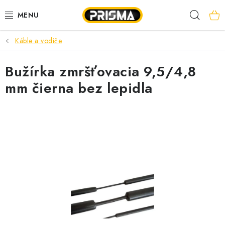
Prejsť
Hľad
na
obsah
Káble a vodiče
AKCIE
Bužírka zmršťovacia 9,5/4,8
LED PÁSY
mm čierna bez lepidla
MODULÁRNE PRÍSTROJE
ROZVÁDZAČE
KÁBLE A VODIČE
SVORKY, ROZBOČOVAČE A OSTATNÉ
BLESKOZVOD