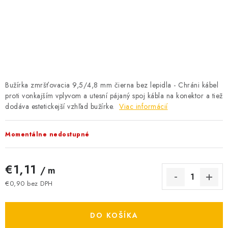
BATÉRIE A NABÍJAČKY
ELEKTRICKÉ VYKUROVANIE A VENTILÁCIA
NÁRADIE A KOTVIACI MATERIÁL
SVIETIDLÁ A SVETELNÉ ZDROJE
Bužírka zmršťovacia 9,5/4,8 mm čierna bez lepidla - Chráni kábel
proti vonkajším vplyvom a utesní pájaný spoj kábla na konektor a tiež
dodáva estetickejší vzhľad bužírke.
ÚLOŽNÝ MATERIÁL
Viac informácií
ZÁSUVKY A VYPÍNAČE
Momentálne nedostupné
DOMÁCNOSŤ
€1,11
/ m
€0,90 bez DPH
ELEKTROMEROVÉ ROZVÁDZAČE
Jednotková cena:
OBCHOD
DO KOŠÍKA