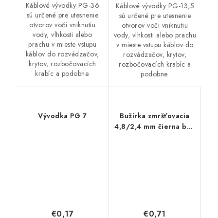
Káblové vývodky PG-36
Káblové vývodky PG-13,5
sú určené pre utesnenie
sú určené pre utesnenie
otvorov voči vniknutiu
otvorov voči vniknutiu
vody, vlhkosti alebo
vody, vlhkosti alebo prachu
prachu v mieste vstupu
v mieste vstupu káblov do
káblov do rozvádzačov,
rozvádzačov, krytov,
krytov, rozbočovacích
rozbočovacích krabíc a
krabíc a podobne.
podobne.
Vývodka PG 7
Bužírka zmršťovacia
4,8/2,4 mm čierna bez
lepidla
€0,17
€0,71