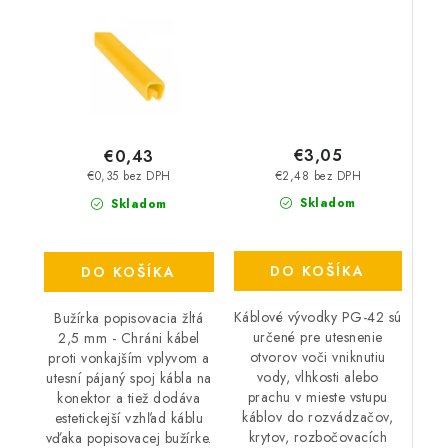
€3,05
€0,43
€2,48 bez DPH
€0,35 bez DPH
Skladom
Skladom
DO KOŠÍKA
DO KOŠÍKA
Káblové vývodky PG-42 sú
Bužírka popisovacia žltá
určené pre utesnenie
2,5 mm - Chráni kábel
otvorov voči vniknutiu
proti vonkajším vplyvom a
vody, vlhkosti alebo
utesní pájaný spoj kábla na
prachu v mieste vstupu
konektor a tiež dodáva
káblov do rozvádzačov,
estetickejší vzhľad káblu
krytov, rozbočovacích
vďaka popisovacej bužírke.