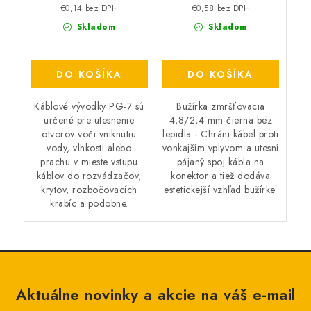
€0,14 bez DPH
€0,58 bez DPH
Skladom
Skladom
DO KOŠÍKA
DO KOŠÍKA
Káblové vývodky PG-7 sú
Bužírka zmršťovacia
určené pre utesnenie
4,8/2,4 mm čierna bez
otvorov voči vniknutiu
lepidla - Chráni kábel proti
vody, vlhkosti alebo
vonkajším vplyvom a utesní
prachu v mieste vstupu
pájaný spoj kábla na
káblov do rozvádzačov,
konektor a tiež dodáva
krytov, rozbočovacích
estetickejší vzhľad bužírke.
krabíc a podobne.
Aktuálne novinky a akcie na váš e-mail