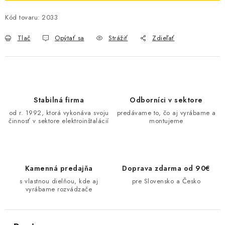
O NÁS
Kód tovaru:
2033
ČINNOSTI
Tlač
Opýtať sa
Strážiť
Zdieľať
REFERENCIE
KARIÉRA
Stabilná firma
Odborníci v sektore
od r. 1992, ktorá vykonáva svoju
predávame to, čo aj vyrábame a
VÝPREDAJ
činnosť v sektore elektroinštalácií
montujeme
B2B SEKCIA
Kamenná predajňa
Doprava zdarma od 90€
Obchodné podmienky
Ochrana osobných údajov
s vlastnou dielňou, kde aj
pre Slovensko a Česko
Reklamačný poriadok
Kontakt
vyrábame rozvádzače