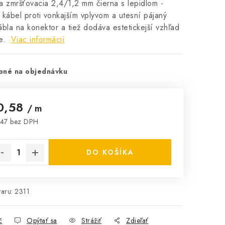
a zmršťovacia 2,4/1,2 mm čierna s lepidlom -
 kábel proti vonkajším vplyvom a utesní pájaný
ábla na konektor a tiež dodáva estetickejší vzhľad
ke.
Viac informácií
pné na objednávku
0,58
/ m
47 bez DPH
notková cena:
DO KOŠÍKA
aru:
2311
č
Opýtať sa
Strážiť
Zdieľať