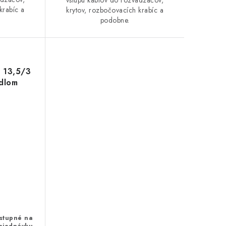
krabíc a
krytov, rozbočovacích krabíc a
podobne.
a 13,5/3
idlom
stupné na