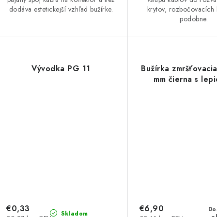
dodáva estetickejší vzhľad bužírke.
krytov, rozbočovacích 
podobne.
Vývodka PG 11
Bužírka zmršťovaci
mm čierna s lep
€0,33
€6,90
Do
Skladom