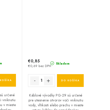
€0,85
m
Skladom
€0,69 bez DPH
KOŠÍKA
DO KOŠÍKA
sú určené
Káblové vývodky PG-29 sú určené
i vniknutiu
pre utesnenie otvorov voči vniknutiu
hu v mieste
vody, vlhkosti alebo prachu v mieste
ádzačov,
vstupu káblov do rozvádzačov,