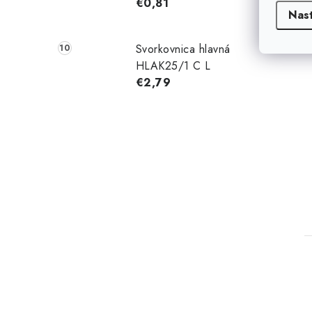
€0,81
Nas
Svorkovnica hlavná
HLAK25/1 C L
€2,79