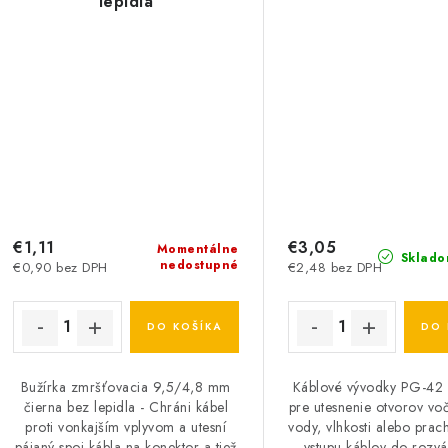
lepidla
€1,11
€3,05
Momentálne
Sklado
nedostupné
€0,90 bez DPH
€2,48 bez DPH
DO KOŠÍKA
DO 
Bužírka zmršťovacia 9,5/4,8 mm
Káblové vývodky PG-42 
čierna bez lepidla - Chráni kábel
pre utesnenie otvorov voč
proti vonkajším vplyvom a utesní
vody, vlhkosti alebo prac
pájaný spoj kábla na konektor a tiež
vstupu káblov do rozv