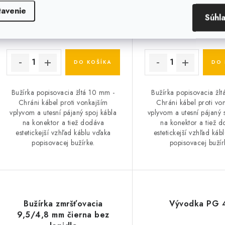
tavenie
Súhl
€10,73
€0,42
Skladom
Sklado
€8,72 bez DPH
€0,34 bez DPH
DO KOŠÍKA
DO 
Bužírka popisovacia žltá 10 mm -
Bužírka popisovacia žl
Chráni kábel proti vonkajším
Chráni kábel proti vo
vplyvom a utesní pájaný spoj kábla
vplyvom a utesní pájaný 
na konektor a tiež dodáva
na konektor a tiež 
estetickejší vzhľad káblu vďaka
estetickejší vzhľad káb
popisovacej bužírke.
popisovacej bužír
Bužírka zmršťovacia
Vývodka PG 
9,5/4,8 mm čierna bez