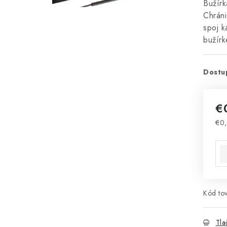
Bužírk
Chráni
spoj k
bužír
Dostu
€
€0,
Jed
Kód tov
Tla