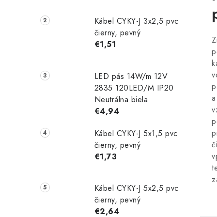
Kábel CYKY-J 3x2,5 pvc
čierny, pevný
Z
€1,51
p
k
v
LED pás 14W/m 12V
p
2835 120LED/M IP20
a
Neutrálna biela
v
€4,94
p
p
Kábel CYKY-J 5x1,5 pvc
č
čierny, pevný
v
€1,73
t
z
Kábel CYKY-J 5x2,5 pvc
čierny, pevný
€2,64