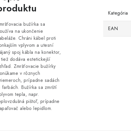
produktu
Kategória
mršťovacia bužírka sa
EAN
oužíva na ukončenie
abeláže. Chráni kábel proti
onkajším vplyvom a utesní
ájaný spoj kábla na konektor,
 tiež dodáva estetickejší
zhľad. Zmršťovacie bužírky
onúkame v rôznych
riemeroch, prípadne sadách
i farbách. Bužírka sa zmrští
plyvom tepla, napr.
eplovzdušná pištoľ, prípadne
apaľovač alebo lepidlom.