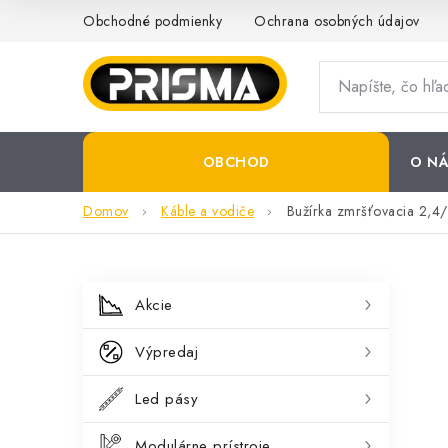
Prejsť
Obchodné podmienky
Ochrana osobných údajov
na
obsah
OBCHOD
O NÁ
Domov
Káble a vodiče
Bužírka zmršťovacia 2,4/
B
K
Preskočiť
Akcie
kategórie
a
o
Výpredaj
t
č
e
Led pásy
n
g
Modulárne prístroje