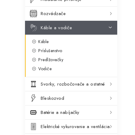
ý
ó
p
r
Rozvádzače
a
i
Káble a vodiče
e
n
Káble
e
Príslušenstvo
l
Predlžovačky
Vodiče
Svorky, rozbočovače a ostatné
Bleskozvod
Batérie a nabíjačky
Elektrické vykurovanie a ventilácia