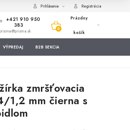
Prihlásenie
Registrácia
Prázdny
+421 910 950
383
NÁKUPNÝ
prisma@prisma.sk
košík
KOŠÍK
VÝPREDAJ
B2B SEKCIA
žírka zmršťovacia
4/1,2 mm čierna s
pidlom