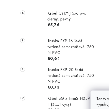
Kábel CYKY-J 5x6 pvc
čierny, pevný
€5,76
Trubka FXP 16 šedá
tvrdená samozhášavá, 750
N PVC
€0,64
Trubka FXP 20 šedá
tvrdená samozhášavá, 750
N PVC
€0,73
Kábel 3G x 1mm2 H05VV-
Tento 
vyjadru
F (3Cx1 cysy)