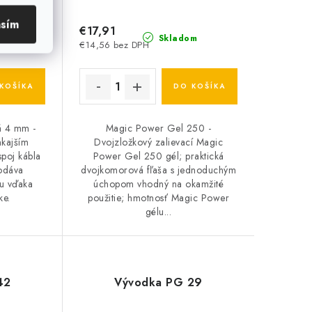
asím
€17,91
m
Skladom
€14,56 bez DPH
KOŠÍKA
DO KOŠÍKA
tá 4 mm -
Magic Power Gel 250 -
nkajším
Dvojzložkový zalievací Magic
spoj kábla
Power Gel 250 gél; praktická
dodáva
dvojkomorová fľaša s jednoduchým
lu vďaka
úchopom vhodný na okamžité
ke.
použitie; hmotnosť Magic Power
gélu...
42
Vývodka PG 29