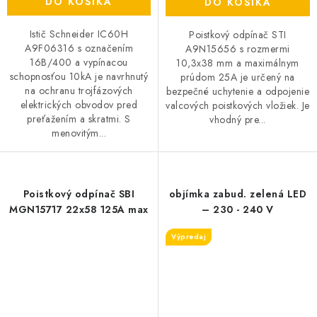
DO KOŠÍKA
DO KOŠÍKA
Istič Schneider IC60H
Poistkový odpínač STI
A9F06316 s označením
A9N15656 s rozmermi
16B/400 a vypínacou
10,3x38 mm a maximálnym
schopnosťou 10kA je navrhnutý
prúdom 25A je určený na
na ochranu trojfázových
bezpečné uchytenie a odpojenie
elektrických obvodov pred
valcových poistkových vložiek. Je
preťažením a skratmi. S
vhodný pre...
menovitým...
Poistkový odpínač SBI
objímka zabud. zelená LED
MGN15717 22x58 125A max
– 230 - 240 V
Výpredaj