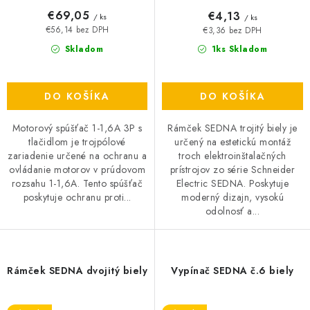
€69,05
€4,13
/ ks
/ ks
€56,14 bez DPH
€3,36 bez DPH
Skladom
1ks Skladom
DO KOŠÍKA
DO KOŠÍKA
Motorový spúšťač 1-1,6A 3P s
Rámček SEDNA trojitý biely je
tlačidlom je trojpólové
určený na estetickú montáž
zariadenie určené na ochranu a
troch elektroinštalačných
ovládanie motorov v prúdovom
prístrojov zo série Schneider
rozsahu 1-1,6A. Tento spúšťač
Electric SEDNA. Poskytuje
poskytuje ochranu proti...
moderný dizajn, vysokú
odolnosť a...
Rámček SEDNA dvojitý biely
Vypínač SEDNA č.6 biely