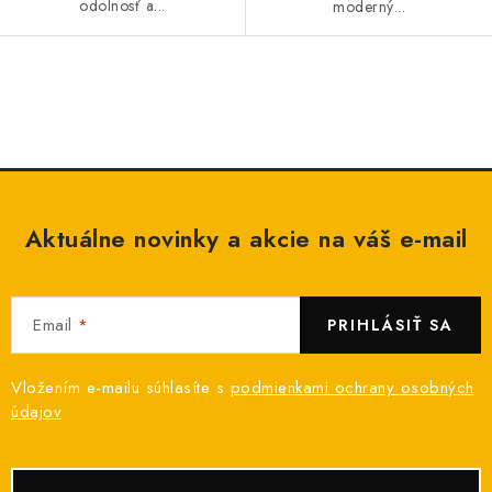
odolnosť a...
moderný...
O
v
l
á
d
Aktuálne novinky a akcie na váš e-mail
a
c
i
Email
e
PRIHLÁSIŤ SA
p
r
Vložením e-mailu súhlasíte s
podmienkami ochrany osobných
v
údajov
k
y