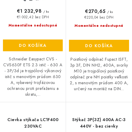
€1 232,98
€270,65
/ ks
/ ks
€1 002,42 bez DPH
€220,04 bez DPH
Momentálne nedostupné
Momentálne nedostupné
DO KOŠÍKA
DO KOŠÍKA
Schneider Easypact CVS -
Poistkový odpínač Fupact ISFT,
CVS630F ETS 2.3 istič - 630 A
3p 3F, DIN NH2, 400A, svorky
- 3P/3d je trojpólový výkonový
M10 je trojpólový poistkový
istič s menovitým prúdom 630
odpínač pre NH poistky veľkosti
A, vybavený trojfázovou
2, s menovitým prúdom 400 A,
ochranou proti preťaženiu a
určený na montáž na DIN...
skratu,...
Cievka stýkača LC1F400
Stýkač 3P(3Z) 400A AC-3
230VAC
440V - bez cievky