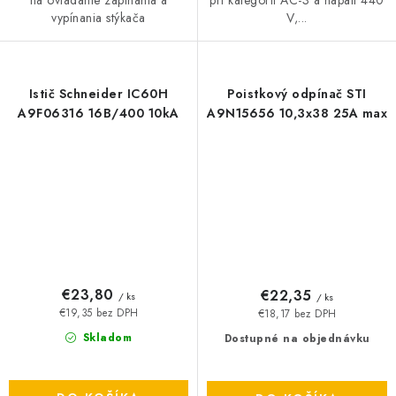
pri kategórii AC-3 a napätí 440
vypínania stýkača
V,...
Istič Schneider IC60H
Poistkový odpínač STI
A9F06316 16B/400 10kA
A9N15656 10,3x38 25A max
€23,80
€22,35
/ ks
/ ks
€19,35 bez DPH
€18,17 bez DPH
Skladom
Dostupné na objednávku