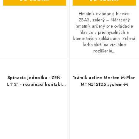
Hmatník ovládacej hlavice
ZBA3, zelený – Náhradný
hmatník určený pre ovládacie
hlavice v priemyselných a
komerčných aplikáciách. Zelená
farba slúži na vizuálne
rozlíšenie...
Spínacia jednotka - ZEN-
1rámik active Merten M-Plan
L1121 - rozpínací kontakt
MTN515125 system-M
pre prázdnu skrinku XAL