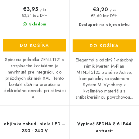
€3,95
€3,20
/ ks
/ ks
€3,21 bez DPH
€2,60 bez DPH
Skladom
Dostupné na objednávku
DO KOŠÍKA
DO KOŠÍKA
Spínacia jednotka ZEN-L1121 s
Elegantný a odolný 1-násobný
rozpínacím kontaktom je
rámik Merten M-Plan
navrhnutá pre integráciu do
MTN515125 zo série Active,
prázdnych skriniek XAL. Tento
kompatibilný so systémom
kontakt slúži na prerušenie
System M. Vyrobený z
elektrického obvodu pri aktivácii
kvalitného materiálu s
a...
antibakteriálnou povrchovou...
objímka zabud. biela LED –
Vypínač SEDNA č.6 IP44
230 - 240 V
antracit