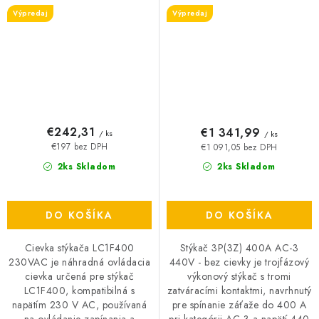
Výpredaj
Výpredaj
€242,31
€1 341,99
/ ks
/ ks
€197 bez DPH
€1 091,05 bez DPH
2ks Skladom
2ks Skladom
DO KOŠÍKA
DO KOŠÍKA
Cievka stýkača LC1F400
Stýkač 3P(3Z) 400A AC-3
230VAC je náhradná ovládacia
440V - bez cievky je trojfázový
cievka určená pre stýkač
výkonový stýkač s tromi
LC1F400, kompatibilná s
zatváracími kontaktmi, navrhnutý
napätím 230 V AC, používaná
pre spínanie záťaže do 400 A
na ovládanie zapínania a