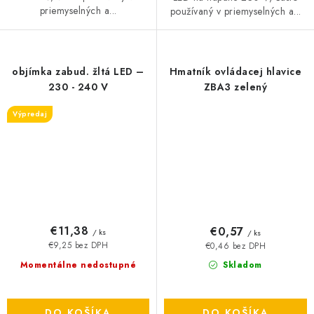
priemyselných a...
používaný v priemyselných a...
objímka zabud. žltá LED –
Hmatník ovládacej hlavice
230 - 240 V
ZBA3 zelený
Výpredaj
€11,38
€0,57
/ ks
/ ks
€9,25 bez DPH
€0,46 bez DPH
Momentálne nedostupné
Skladom
DO KOŠÍKA
DO KOŠÍKA