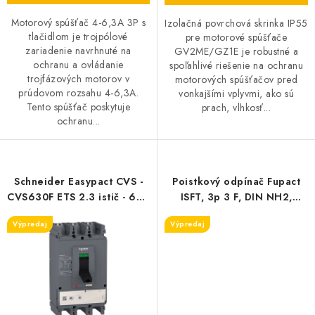
O NÁS
Motorový spúšťač 4-6,3A 3P s
Izolačná povrchová skrinka IP55
tlačidlom je trojpólové
pre motorové spúšťače
zariadenie navrhnuté na
ČINNOSTI
GV2ME/GZ1E je robustné a
ochranu a ovládanie
spoľahlivé riešenie na ochranu
trojfázových motorov v
motorových spúšťačov pred
REFERENCIE
prúdovom rozsahu 4-6,3A.
vonkajšími vplyvmi, ako sú
Tento spúšťač poskytuje
prach, vlhkosť...
ochranu...
KARIÉRA
VÝPREDAJ
Schneider Easypact CVS -
Poistkový odpínač Fupact
CVS630F ETS 2.3 istič - 630
ISFT, 3p 3 F, DIN NH2,
B2B SEKCIA
A - 3P/3d
400A, svorky M10
Výpredaj
Výpredaj
Obchodné podmienky
Ochrana osobných údajov
Reklamačný poriadok
Kontakt