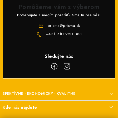
v
Pomôžeme vám s výberom
ý
p
Potrebujete s niečím poradiť? Sme tu pre vás!
i
prisma
@
prisma.sk
s
+421 910 950 383
u
Z
á
EFEKTÍVNE - EKONOMICKY - KVALITNE
p
ä
Elektroinštalačný materiál
Kde nás nájdete
t
a elektroinštalácie