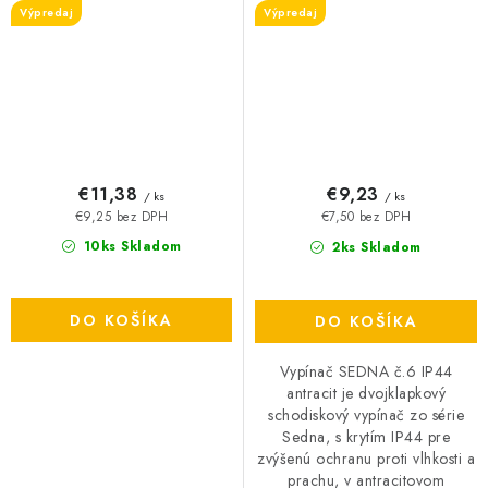
Výpredaj
Výpredaj
€11,38
€9,23
/ ks
/ ks
€9,25 bez DPH
€7,50 bez DPH
10ks Skladom
2ks Skladom
DO KOŠÍKA
DO KOŠÍKA
Vypínač SEDNA č.6 IP44
antracit je dvojklapkový
schodiskový vypínač zo série
Sedna, s krytím IP44 pre
zvýšenú ochranu proti vlhkosti a
prachu, v antracitovom