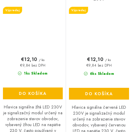
Výpredaj
Výpredaj
€12,10
€12,10
/ ks
/ ks
€9,84 bez DPH
€9,84 bez DPH
1ks Skladom
6ks Skladom
DO KOŠÍKA
DO KOŠÍKA
Hlavica signálna žltá LED 230V
Hlavica signálna červená LED
je signalizačný modul určený na
230V je signalizačný modul
zobrazenie stavov obvodov,
určený na zobrazenie stavov
vybavený žltou LED na napätie
obvodov, vybavený červenou
230 V, často používaný v
LED na napätie 230 V, často