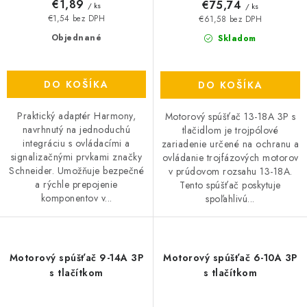
€1,89
€75,74
/ ks
/ ks
€1,54 bez DPH
€61,58 bez DPH
Objednané
Skladom
DO KOŠÍKA
DO KOŠÍKA
Praktický adaptér Harmony,
Motorový spúšťač 13-18A 3P s
navrhnutý na jednoduchú
tlačidlom je trojpólové
integráciu s ovládacími a
zariadenie určené na ochranu a
signalizačnými prvkami značky
ovládanie trojfázových motorov
Schneider. Umožňuje bezpečné
v prúdovom rozsahu 13-18A.
a rýchle prepojenie
Tento spúšťač poskytuje
komponentov v...
spoľahlivú...
Motorový spúšťač 9-14A 3P
Motorový spúšťač 6-10A 3P
s tlačítkom
s tlačítkom