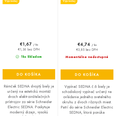
Výpredaj
Výpredaj
€1,67
€4,74
/ ks
/ ks
€1,36 bez DPH
€3,85 bez DPH
1ks Skladom
Momentálne nedostupné
DO KOŠÍKA
DO KOŠÍKA
Rámček SEDNA dvojitý biely je
Vypínač SEDNA č.6 biely je
určený na estetickú montáž
schodiskový vypínač určený na
dvoch elektroinštalačných
ovládanie jedného svetelného
prístrojov zo série Schneider
okruhu z dvoch rôznych miest.
Electric SEDNA. Poskytuje
Patrí do série Schneider Electric
moderný dizajn, vysokú
SEDNA, ktorá ponúka