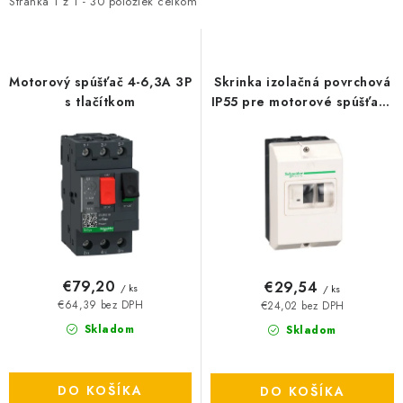
i
e
BATÉRIE A NABÍJAČKY
Stránka
1
z
1
-
30
položiek celkom
s
n
ELEKTRICKÉ VYKUROVANIE A VENTILÁCIA
p
i
r
e
Motorový spúšťač 4-6,3A 3P
Skrinka izolačná povrchová
NÁRADIE A KOTVIACI MATERIÁL
o
p
s tlačítkom
IP55 pre motorové spúšťače
GV2ME/GZ1E
d
r
SVIETIDLÁ A SVETELNÉ ZDROJE
u
o
k
d
ÚLOŽNÝ MATERIÁL
t
u
o
k
ZÁSUVKY A VYPÍNAČE
v
t
o
DOMÁCNOSŤ
€79,20
€29,54
/ ks
/ ks
v
€64,39 bez DPH
€24,02 bez DPH
ELEKTROMEROVÉ ROZVÁDZAČE
Skladom
Skladom
OBCHOD
DO KOŠÍKA
DO KOŠÍKA