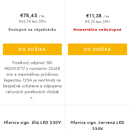
€78,45
€11,38
/ ks
/ ks
€63,78 bez DPH
€9,25 bez DPH
Dostupné na objednávku
Momentálne nedostupné
DO KOŠÍKA
DO KOŠÍKA
Poistkový odpínač SBI
MGN15717 s rozmermi 22x58
mm a maximálnou prúdovou
kapacitou 125A je navrhnutý na
bezpečné uchytenie a odpojenie
valcových poistkových vložiek
v...
Hlavica sign. žltá LED 230V
Hlavica sign. červená LED
230V