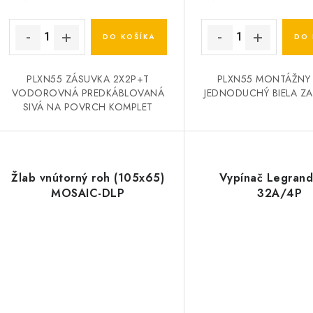
k
k
t
DO KOŠÍKA
DO 
o
o
PLXN55 ZÁSUVKA 2X2P+T
PLXN55 MONTÁŽNY 
v
v
VODOROVNÁ PREDKÁBLOVANÁ
JEDNODUCHÝ BIELA Z
SIVÁ NA POVRCH KOMPLET
Žlab vnútorný roh (105x65)
Vypínač Legran
MOSAIC-DLP
32A/4P