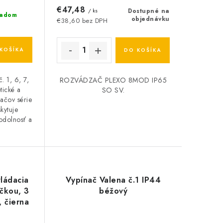
€47,48
/ ks
Dostupné na
ladom
objednávku
€38,60 bez DPH
KOŠÍKA
DO KOŠÍKA
. 1, 6, 7,
ROZVÁDZAČ PLEXO 8MOD IP65
etické a
SO SV.
ačov série
kytuje
 odolnosť a
ládacia
Vypínač Valena č.1 IP44
áčkou, 3
béžový
, čierna