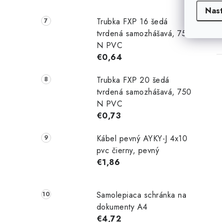
Nas
Trubka FXP 16 šedá
tvrdená samozhášavá, 750
N PVC
€0,64
Trubka FXP 20 šedá
tvrdená samozhášavá, 750
N PVC
€0,73
Kábel pevný AYKY-J 4x10
pvc čierny, pevný
€1,86
Samolepiaca schránka na
dokumenty A4
€4,72