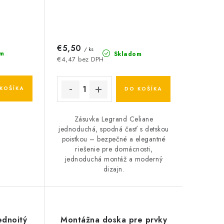
€5,50
/ ks
m
Skladom
€4,47 bez DPH
KOŠÍKA
DO KOŠÍKA
Zásuvka Legrand Celiane
jednoduchá, spodná časť s detskou
poistkou – bezpečné a elegantné
riešenie pre domácnosti,
jednoduchá montáž a moderný
dizajn.
ednoitý
Montážna doska pre prvky