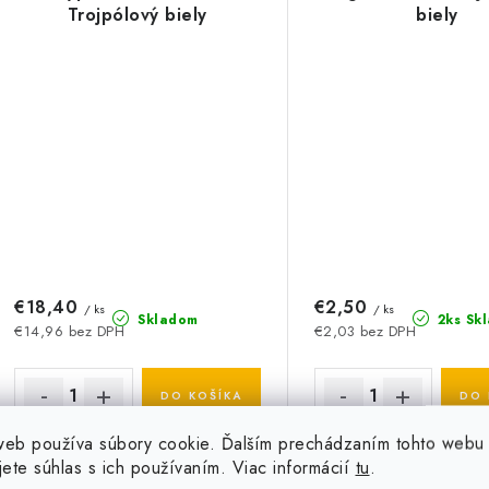
Trojpólový biely
biely
€18,40
€2,50
/ ks
/ ks
Skladom
2ks Sk
€14,96 bez DPH
€2,03 bez DPH
DO KOŠÍKA
DO 
web používa súbory cookie. Ďalším prechádzaním tohto webu
Legrand Céliane jednorá
jete súhlas s ich používaním. Viac informácií
tu
.
je elegantný a modern