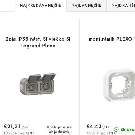
R
NAJPREDÁVANEJŠIE
NAJLACNEJŠIE
NAJDRAHŠ
a
V
d
ý
e
2zás.IP55 nást. SI viečko SI
mont.rámik PLEXO 1
p
Legrand Plexo
n
i
s
e
p
p
r
r
o
o
d
d
u
€21,21
€4,43
u
/ ks
Dostupné na
/ ks
Sklado
objednávku
€17,24 bez DPH
€3,60 bez DPH