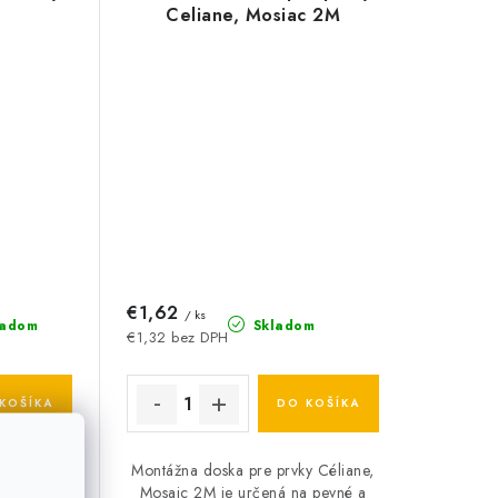
Celiane, Mosiac 2M
€1,62
/ ks
ladom
Skladom
€1,32 bez DPH
KOŠÍKA
DO KOŠÍKA
mček biely
Montážna doska pre prvky Céliane,
ý rámček
Mosaic 2M je určená na pevné a