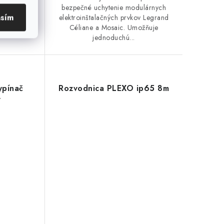
pínačov a
bezpečné uchytenie modulárnych
asím
d Céliane.
elektroinštalačných prvkov Legrand
, vysokú
Céliane a Mosaic. Umožňuje
jednoduchú...
ypínač
Rozvodnica PLEXO ip65 8m
y