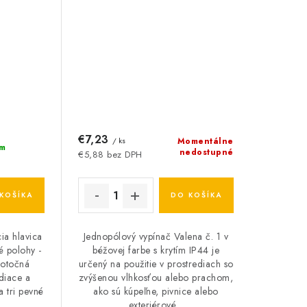
€7,23
/ ks
Momentálne
m
nedostupné
€5,88 bez DPH
KOŠÍKA
DO KOŠÍKA
a hlavica
Jednopólový vypínač Valena č. 1 v
é polohy -
béžovej farbe s krytím IP44 je
 otočná
určený na použitie v prostrediach so
diace a
zvýšenou vlhkosťou alebo prachom,
a tri pevné
ako sú kúpeľne, pivnice alebo
.
exteriérové...