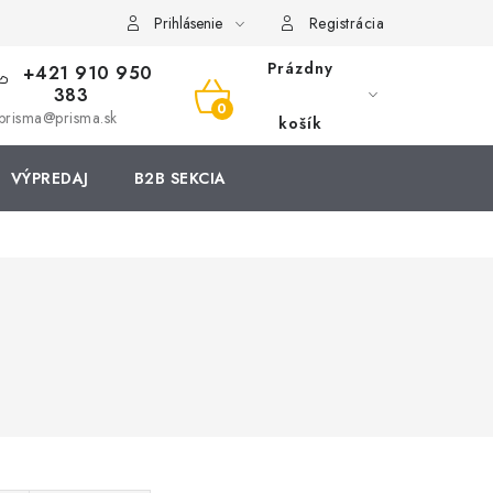
Prihlásenie
Registrácia
Prázdny
+421 910 950
383
NÁKUPNÝ
prisma@prisma.sk
košík
KOŠÍK
VÝPREDAJ
B2B SEKCIA