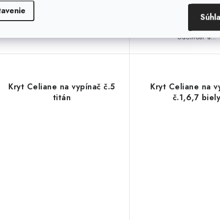
určený pre inštaláciu vy
tavenie
Súhl
zásuviek zo série Legran
Poskytuje čistý dizajn
odolnosť a...
Kryt Celiane na vypínač č.5
Kryt Celiane na v
titán
č.1,6,7 biel