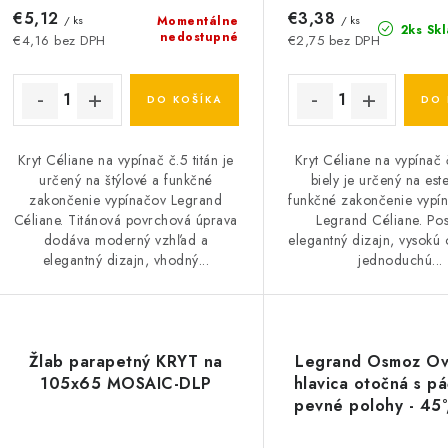
€5,12
€3,38
/ ks
Momentálne
/ ks
2ks Sk
nedostupné
€4,16 bez DPH
€2,75 bez DPH
DO KOŠÍKA
DO 
Kryt Céliane na vypínač č.5 titán je
Kryt Céliane na vypínač č
určený na štýlové a funkčné
biely je určený na est
zakončenie vypínačov Legrand
funkčné zakončenie vypín
Céliane. Titánová povrchová úprava
Legrand Céliane. Pos
dodáva moderný vzhľad a
elegantný dizajn, vysokú
elegantný dizajn, vhodný...
jednoduchú...
Žlab parapetný KRYT na
Legrand Osmoz Ov
105x65 MOSAIC-DLP
hlavica otočná s p
pevné polohy - 45°