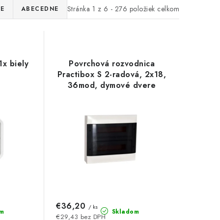
Stránka
1
z
6
-
276
položiek celkom
IE
ABECEDNE
x biely
Povrchová rozvodnica
Practibox S 2-radová, 2x18,
36mod, dymové dvere
€36,20
/ ks
m
Skladom
€29,43 bez DPH