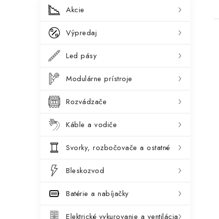
B
K
Preskočiť
Akcie
kategórie
a
o
Výpredaj
t
č
e
Led pásy
n
g
ý
Modulárne prístroje
ó
i
p
r
Rozvádzače
a
i
Káble a vodiče
e
n
Svorky, rozbočovače a ostatné
e
l
Bleskozvod
Batérie a nabíjačky
Elektrické vykurovanie a ventilácia