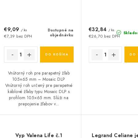
€9,09
€32,84
/ ks
Dostupné na
/ ks
Sklado
objednávku
€7,39 bez DPH
€26,70 bez DPH
DO KOŠÍKA
DO 
Vnútorný roh pre parapetný žľab
105×65 mm – Mosaic DLP
Vnútorný roh určený pre parapetné
káblové žľaby typu Mosaic DLP s
profilom 105×65 mm. Slúži na
prepojenie žľabov v...
Vyp Valena Life č.1
Legrand Celiane j