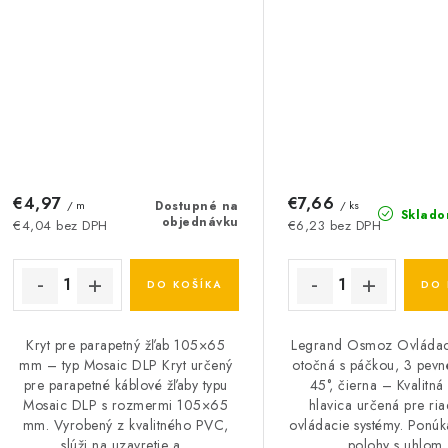
€4,97
€7,66
/ m
Dostupné na
/ ks
Sklado
objednávku
€4,04 bez DPH
€6,23 bez DPH
DO KOŠÍKA
DO 
Kryt pre parapetný žľab 105×65
Legrand Osmoz Ovládaci
mm – typ Mosaic DLP Kryt určený
otočná s páčkou, 3 pevn
pre parapetné káblové žľaby typu
45°, čierna – Kvalitná
Mosaic DLP s rozmermi 105×65
hlavica určená pre ria
mm. Vyrobený z kvalitného PVC,
ovládacie systémy. Ponúk
slúži na uzavretie a...
polohy s uhlom..