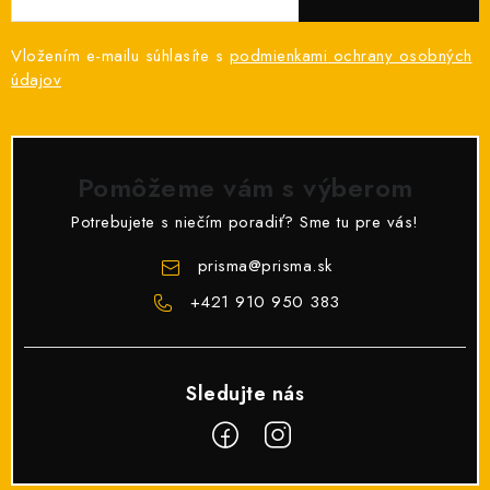
p
r
Vložením e-mailu súhlasíte s
podmienkami ochrany osobných
v
údajov
k
y
v
Pomôžeme vám s výberom
ý
p
Potrebujete s niečím poradiť? Sme tu pre vás!
i
prisma
@
prisma.sk
s
+421 910 950 383
u