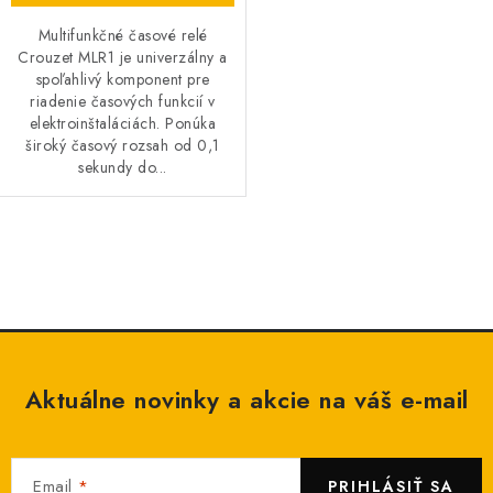
O NÁS
Multifunkčné časové relé
Crouzet MLR1 je univerzálny a
spoľahlivý komponent pre
ČINNOSTI
riadenie časových funkcií v
elektroinštaláciách. Ponúka
REFERENCIE
široký časový rozsah od 0,1
sekundy do...
KARIÉRA
VÝPREDAJ
O
v
B2B SEKCIA
l
á
d
Obchodné podmienky
Ochrana osobných údajov
Aktuálne novinky a akcie na váš e-mail
a
Reklamačný poriadok
Kontakt
c
i
Email
e
PRIHLÁSIŤ SA