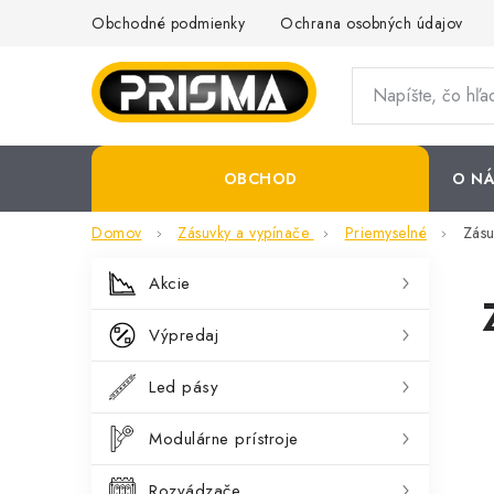
Prejsť
Obchodné podmienky
Ochrana osobných údajov
na
obsah
OBCHOD
O NÁ
Domov
Zásuvky a vypínače
Priemyselné
Zásu
B
K
Preskočiť
Akcie
kategórie
a
o
Výpredaj
t
č
e
Led pásy
n
g
ý
Modulárne prístroje
ó
p
r
Rozvádzače