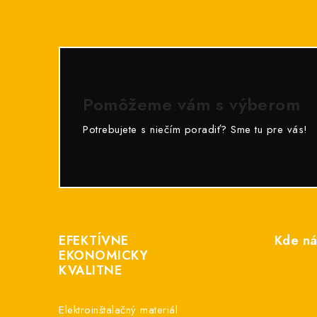
Pomôžeme vám s výberom
Potrebujete s niečím poradiť? Sme tu pre vás!
Z
á
EFEKTÍVNE
Kde ná
p
EKONOMICKY
KVALITNE
ä
t
Elektroinštalačný materiál