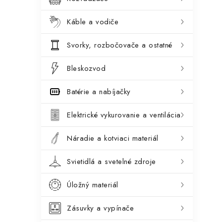
a
i
Káble a vodiče
e
n
Svorky, rozbočovače a ostatné
e
l
Bleskozvod
Batérie a nabíjačky
Elektrické vykurovanie a ventilácia
Náradie a kotviaci materiál
Svietidlá a svetelné zdroje
Úložný materiál
Zásuvky a vypínače