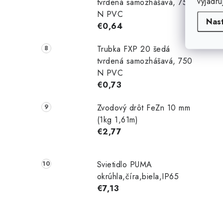
vyjadru
tvrdená samozhášavá, 750
N PVC
Nas
€0,64
Trubka FXP 20 šedá
tvrdená samozhášavá, 750
N PVC
€0,73
Zvodový drôt FeZn 10 mm
(1kg 1,61m)
€2,77
Svietidlo PUMA
okrúhla,číra,biela,IP65
€7,13