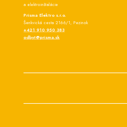
i
a elektroinštalácie
e
Prisma Elektro s.r.o.
Šenkvická cesta 2166/1, Pezinok
+421 910 950 383
odbyt@prisma.sk