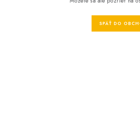
Môžete sa ale pozrieť na os
SPÄŤ DO OBC