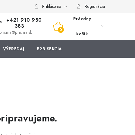
Prihlásenie
Registrácia
Prázdny
+421 910 950
383
NÁKUPNÝ
prisma@prisma.sk
košík
KOŠÍK
VÝPREDAJ
B2B SEKCIA
pripravujeme.