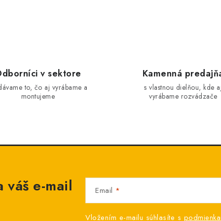
dborníci v sektore
Kamenná predajň
dávame to, čo aj vyrábame a
s vlastnou dielňou, kde a
montujeme
vyrábame rozvádzače
 váš e-mail
Email
Vložením e-mailu súhlasíte s
podmienka