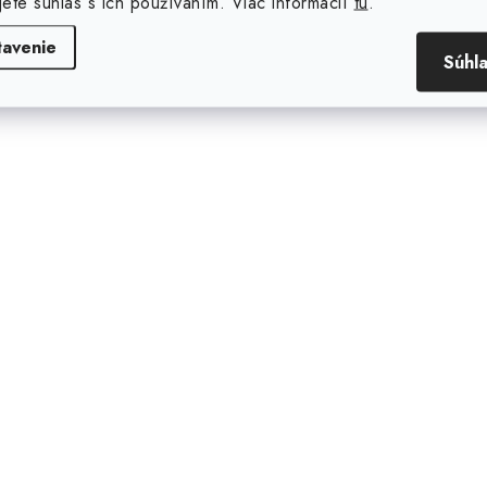
jete súhlas s ich používaním. Viac informácií
tu
.
tavenie
Súhl