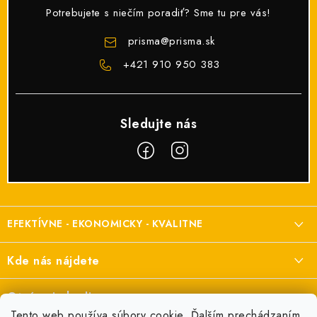
Potrebujete s niečím poradiť? Sme tu pre vás!
prisma
@
prisma.sk
+421 910 950 383
Z
á
EFEKTÍVNE - EKONOMICKY - KVALITNE
p
ä
Elektroinštalačný materiál
Kde nás nájdete
t
a elektroinštalácie
i
Prisma Elektro s.r.o.
Otváracie hodiny
e
Šenkvická cesta 2166/1, Pezinok
Tento web používa súbory cookie. Ďalším prechádzaním