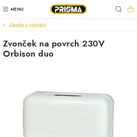
Prejsť
Hľad
na
obsah
Zásuvky a vypínače
AKCIE
Zvonček na povrch 230V
LED PÁSY
Orbison duo
MODULÁRNE PRÍSTROJE
ROZVÁDZAČE
KÁBLE A VODIČE
SVORKY, ROZBOČOVAČE A OSTATNÉ
BLESKOZVOD