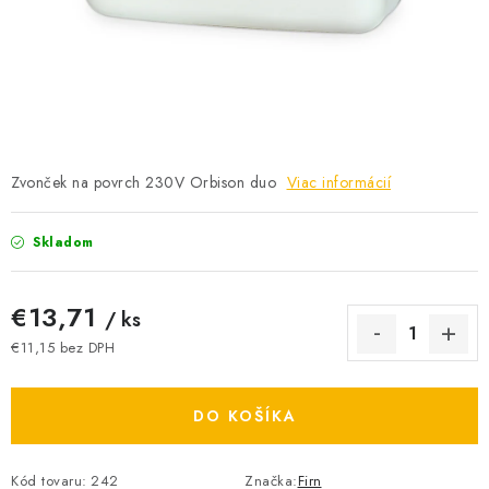
BATÉRIE A NABÍJAČKY
ELEKTRICKÉ VYKUROVANIE A VENTILÁCIA
NÁRADIE A KOTVIACI MATERIÁL
SVIETIDLÁ A SVETELNÉ ZDROJE
Zvonček na povrch 230V Orbison duo
Viac informácií
ÚLOŽNÝ MATERIÁL
Skladom
ZÁSUVKY A VYPÍNAČE
€13,71
/ ks
DOMÁCNOSŤ
€11,15 bez DPH
Jednotková cena:
ELEKTROMEROVÉ ROZVÁDZAČE
DO KOŠÍKA
OBCHOD
Kód tovaru:
242
Značka:
Firn