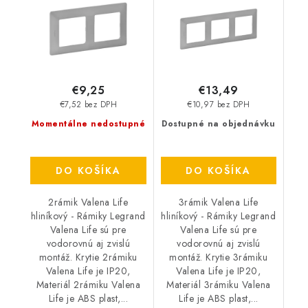
€9,25
€13,49
€7,52 bez DPH
€10,97 bez DPH
Momentálne nedostupné
Dostupné na objednávku
DO KOŠÍKA
DO KOŠÍKA
2rámik Valena Life
3rámik Valena Life
hliníkový - Rámiky Legrand
hliníkový - Rámiky Legrand
Valena Life sú pre
Valena Life sú pre
vodorovnú aj zvislú
vodorovnú aj zvislú
montáž. Krytie 2rámiku
montáž. Krytie 3rámiku
Valena Life je IP20,
Valena Life je IP20,
Materiál 2rámiku Valena
Materiál 3rámiku Valena
Life je ABS plast,...
Life je ABS plast,...