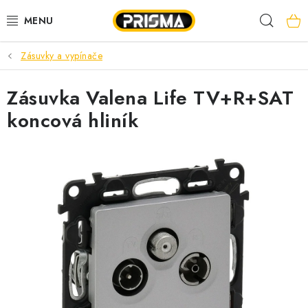
Prejsť
Hľad
na
obsah
Zásuvky a vypínače
AKCIE
Zásuvka Valena Life TV+R+SAT
LED PÁSY
koncová hliník
MODULÁRNE PRÍSTROJE
ROZVÁDZAČE
KÁBLE A VODIČE
SVORKY, ROZBOČOVAČE A OSTATNÉ
BLESKOZVOD