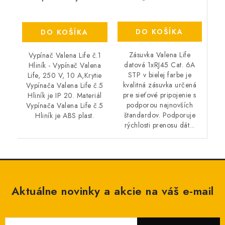
DO KOŠÍKA
DO KOŠÍKA
Zásuvka Valena Life
Vypínač Valena Life č.1
datová 1xRJ45 Cat. 6A
Hliník - Vypínač Valena
STP v bielej farbe je
Life, 250 V, 10 A,Krytie
kvalitná zásuvka určená
Vypínača Valena Life č.5
pre sieťové pripojenie s
Hliník je IP 20. Materiál
podporou najnovších
Vypínača Valena Life č.5
štandardov. Podporuje
Hliník je ABS plast.
rýchlosti prenosu dát...
Aktuálne novinky a akcie na váš e-mail