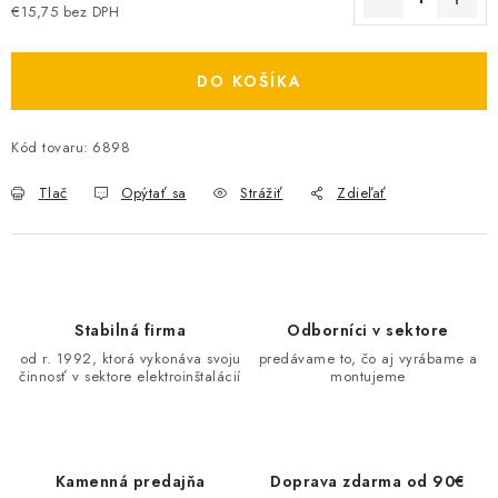
€15,75 bez DPH
O NÁS
Jednotková cena:
ČINNOSTI
DO KOŠÍKA
REFERENCIE
Kód tovaru:
6898
Tlač
Opýtať sa
Strážiť
Zdieľať
KARIÉRA
VÝPREDAJ
B2B SEKCIA
Stabilná firma
Odborníci v sektore
od r. 1992, ktorá vykonáva svoju
predávame to, čo aj vyrábame a
Obchodné podmienky
Ochrana osobných údajov
činnosť v sektore elektroinštalácií
montujeme
Reklamačný poriadok
Kontakt
Kamenná predajňa
Doprava zdarma od 90€