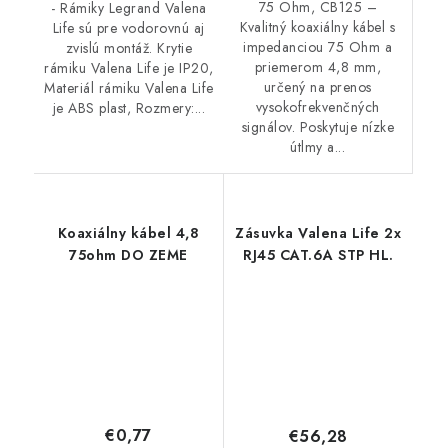
75 Ohm, CB125 –
- Rámiky Legrand Valena
Kvalitný koaxiálny kábel s
Life sú pre vodorovnú aj
impedanciou 75 Ohm a
zvislú montáž. Krytie
priemerom 4,8 mm,
rámiku Valena Life je IP20,
určený na prenos
Materiál rámiku Valena Life
vysokofrekvenčných
je ABS plast, Rozmery:...
signálov. Poskytuje nízke
útlmy a...
Koaxiálny kábel 4,8
Zásuvka Valena Life 2x
75ohm DO ZEME
RJ45 CAT.6A STP HL.
€0,77
€56,28