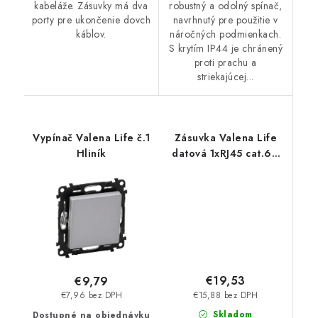
kabeláže. Zásuvky má dva
robustný a odolný spínač,
porty pre ukončenie dovch
navrhnutý pre použitie v
káblov.
náročných podmienkach.
S krytím IP44 je chránený
proti prachu a
striekajúcej...
Vypínač Valena Life č.1
Zásuvka Valena Life
Hliník
datová 1xRJ45 cat.6A
STP biela
€19,53
€9,79
€15,88 bez DPH
€7,96 bez DPH
Skladom
Dostupné na objednávku