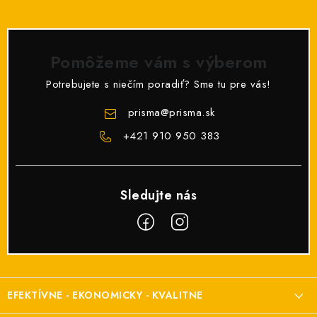
Pomôžeme vám s výberom
Potrebujete s niečím poradiť? Sme tu pre vás!
prisma
@
prisma.sk
+421 910 950 383
Z
á
EFEKTÍVNE - EKONOMICKY - KVALITNE
p