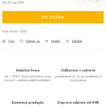
€4,18 bez DPH
O NÁS
Jednotková cena:
ČINNOSTI
DO KOŠÍKA
REFERENCIE
Kód tovaru:
5283
Tlač
Opýtať sa
Strážiť
Zdieľať
KARIÉRA
VÝPREDAJ
B2B SEKCIA
Stabilná firma
Odborníci v sektore
od r. 1992, ktorá vykonáva svoju
predávame to, čo aj vyrábame a
Obchodné podmienky
Ochrana osobných údajov
činnosť v sektore elektroinštalácií
montujeme
Reklamačný poriadok
Kontakt
Kamenná predajňa
Doprava zdarma od 90€