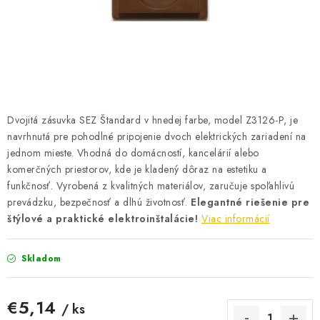
BATÉRIE A NABÍJAČKY
ELEKTRICKÉ VYKUROVANIE A VENTILÁCIA
NÁRADIE A KOTVIACI MATERIÁL
SVIETIDLÁ A SVETELNÉ ZDROJE
Dvojitá zásuvka SEZ Štandard v hnedej farbe, model Z3126-P, je
navrhnutá pre pohodlné pripojenie dvoch elektrických zariadení na
ÚLOŽNÝ MATERIÁL
jednom mieste. Vhodná do domácností, kancelárií alebo
komerčných priestorov, kde je kladený dôraz na estetiku a
funkčnosť. Vyrobená z kvalitných materiálov, zaručuje spoľahlivú
ZÁSUVKY A VYPÍNAČE
prevádzku, bezpečnosť a dlhú životnosť.
Elegantné riešenie pre
štýlové a praktické elektroinštalácie!
Viac informácií
DOMÁCNOSŤ
Skladom
ELEKTROMEROVÉ ROZVÁDZAČE
OBCHOD
€5,14
/ ks