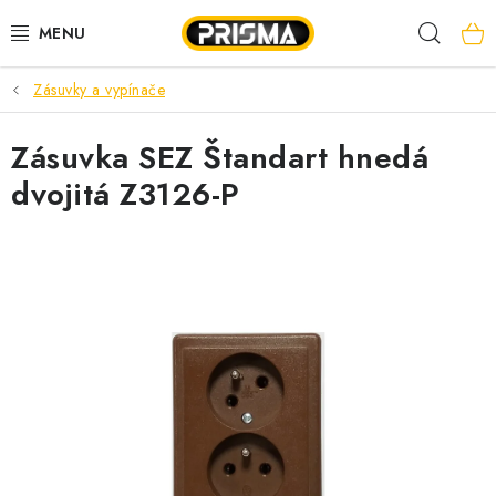
Prejsť
Hľad
na
obsah
Zásuvky a vypínače
AKCIE
Zásuvka SEZ Štandart hnedá
LED PÁSY
dvojitá Z3126-P
MODULÁRNE PRÍSTROJE
ROZVÁDZAČE
KÁBLE A VODIČE
SVORKY, ROZBOČOVAČE A OSTATNÉ
BLESKOZVOD