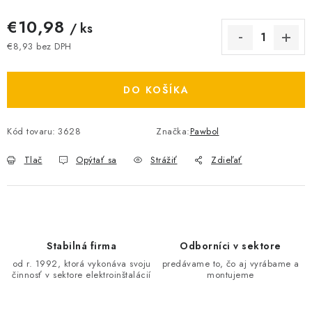
O NÁS
€10,98
/ ks
€8,93 bez DPH
ČINNOSTI
Jednotková cena:
REFERENCIE
DO KOŠÍKA
KARIÉRA
Kód tovaru:
3628
Značka:
Pawbol
VÝPREDAJ
Tlač
Opýtať sa
Strážiť
Zdieľať
B2B SEKCIA
Obchodné podmienky
Ochrana osobných údajov
Stabilná firma
Odborníci v sektore
Reklamačný poriadok
Kontakt
od r. 1992, ktorá vykonáva svoju
predávame to, čo aj vyrábame a
činnosť v sektore elektroinštalácií
montujeme