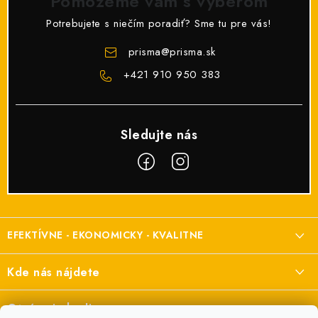
Pomôžeme vám s výberom
Potrebujete s niečím poradiť? Sme tu pre vás!
prisma
@
prisma.sk
+421 910 950 383
Z
á
EFEKTÍVNE - EKONOMICKY - KVALITNE
p
ä
Elektroinštalačný materiál
Kde nás nájdete
t
a elektroinštalácie
i
Prisma Elektro s.r.o.
Otváracie hodiny