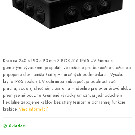
BATÉRIE A NABÍJAČKY
ELEKTRICKÉ VYKUROVANIE A VENTILÁCIA
NÁRADIE A KOTVIACI MATERIÁL
SVIETIDLÁ A SVETELNÉ ZDROJE
Krabica 240 × 190 × 90 mm S-BOX 516 IP65 UV čierna s
ÚLOŽNÝ MATERIÁL
gumenými vývodkami je spoľahlivé riešenie pre bezpečné uloženie a
pripojenie elektroinštalácií aj v náročných podmienkach. Vysoké
ZÁSUVKY A VYPÍNAČE
krytie IP65 spolu s UV ochranou zabezpečuje odolnosť voči
prachu, vode aj slnečnému žiareniu – ideálne pre exteriérové alebo
DOMÁCNOSŤ
priemyselné použitie. Gumené vývodky umožňujú jednoduché a
flexibilné zapojenie káblov bez straty tesnosti a ochrannej funkcie
krabice.
Viac informácií
ELEKTROMEROVÉ ROZVÁDZAČE
OBCHOD
Skladom