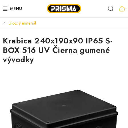
Prejsť
Hľad
na
obsah
Úložný materiál
AKCIE
Krabica 240x190x90 IP65 S-
LED PÁSY
BOX 516 UV Čierna gumené
MODULÁRNE PRÍSTROJE
vývodky
ROZVÁDZAČE
KÁBLE A VODIČE
SVORKY, ROZBOČOVAČE A OSTATNÉ
BLESKOZVOD