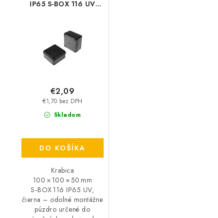
IP65 S-BOX 116 UV
Čierna
€2,09
€1,70 bez DPH
Skladom
DO KOŠÍKA
Krabica
100 × 100 × 50 mm
S‑BOX 116 IP65 UV,
čierna – odolné montážne
púzdro určené do