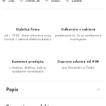
Tlač
Opýtať sa
Strážiť
Zdieľať
O NÁS
ČINNOSTI
Stabilná firma
Odborníci v sektore
REFERENCIE
od r. 1992, ktorá vykonáva svoju
predávame to, čo aj vyrábame a
činnosť v sektore elektroinštalácií
montujeme
KARIÉRA
VÝPREDAJ
Kamenná predajňa
Doprava zdarma od 90€
B2B SEKCIA
s vlastnou dielňou, kde aj
pre Slovensko a Česko
vyrábame rozvádzače
Obchodné podmienky
Ochrana osobných údajov
Reklamačný poriadok
Kontakt
Popis