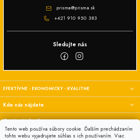
prisma
@
prisma.sk
+421 910 950 383
Z
á
EFEKTÍVNE - EKONOMICKY - KVALITNE
p
ä
Elektroinštalačný materiál
Kde nás nájdete
t
a elektroinštalácie
i
Prisma Elektro s.r.o.
Otváracie hodiny
e
Šenkvická cesta 2166/1, Pezinok
Tento web používa súbory cookie. Ďalším prechádzaním
Pondelok:
7:00 - 16:00
tohto webu vyjadrujete súhlas s ich používaním. Viac
+421 910 950 383
Informácie pre vás