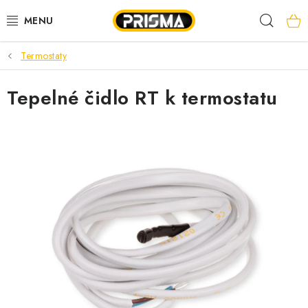
Prejsť
Hľad
na
obsah
Termostaty
AKCIE
Tepelné čidlo RT k termostatu
LED PÁSY
MODULÁRNE PRÍSTROJE
ROZVÁDZAČE
KÁBLE A VODIČE
SVORKY, ROZBOČOVAČE A OSTATNÉ
BLESKOZVOD