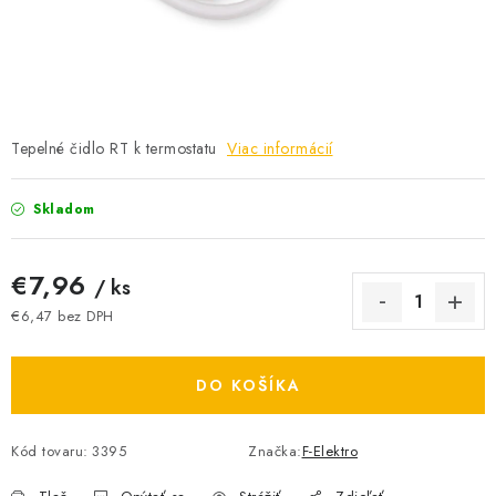
BATÉRIE A NABÍJAČKY
ELEKTRICKÉ VYKUROVANIE A VENTILÁCIA
NÁRADIE A KOTVIACI MATERIÁL
Tepelné čidlo RT k termostatu
Viac informácií
SVIETIDLÁ A SVETELNÉ ZDROJE
Skladom
ÚLOŽNÝ MATERIÁL
€7,96
/ ks
ZÁSUVKY A VYPÍNAČE
€6,47 bez DPH
Jednotková cena:
DOMÁCNOSŤ
DO KOŠÍKA
ELEKTROMEROVÉ ROZVÁDZAČE
Kód tovaru:
3395
Značka:
F-Elektro
OBCHOD