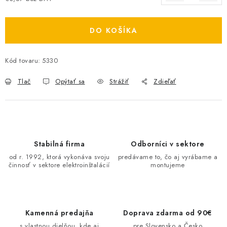
Jednotková cena:
O NÁS
DO KOŠÍKA
ČINNOSTI
Kód tovaru:
5330
REFERENCIE
Tlač
Opýtať sa
Strážiť
Zdieľať
KARIÉRA
VÝPREDAJ
B2B SEKCIA
Stabilná firma
Odborníci v sektore
od r. 1992, ktorá vykonáva svoju
predávame to, čo aj vyrábame a
činnosť v sektore elektroinštalácií
montujeme
Obchodné podmienky
Ochrana osobných údajov
Reklamačný poriadok
Kontakt
Kamenná predajňa
Doprava zdarma od 90€
s vlastnou dielňou, kde aj
pre Slovensko a Česko