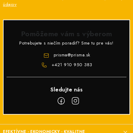
údajov
Pomôžeme vám s výberom
Potrebujete s niečím poradiť? Sme tu pre vás!
prisma
@
prisma.sk
+421 910 950 383
Z
á
EFEKTÍVNE - EKONOMICKY - KVALITNE