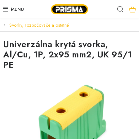
Prejsť
Hľad
na
obsah
Svorky, rozbočovače a ostatné
AKCIE
Univerzálna krytá svorka,
LED PÁSY
Al/Cu, 1P, 2x95 mm2, UK 95/1
MODULÁRNE PRÍSTROJE
PE
ROZVÁDZAČE
KÁBLE A VODIČE
SVORKY, ROZBOČOVAČE A OSTATNÉ
BLESKOZVOD