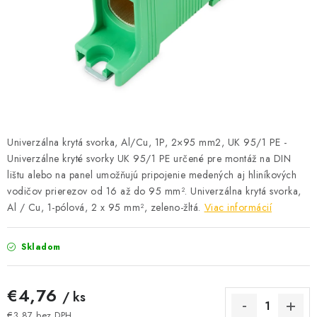
BATÉRIE A NABÍJAČKY
ELEKTRICKÉ VYKUROVANIE A VENTILÁCIA
NÁRADIE A KOTVIACI MATERIÁL
SVIETIDLÁ A SVETELNÉ ZDROJE
Univerzálna krytá svorka, Al/Cu, 1P, 2×95 mm2, UK 95/1 PE -
ÚLOŽNÝ MATERIÁL
Univerzálne kryté svorky UK 95/1 PE určené pre montáž na DIN
lištu alebo na panel umožňujú pripojenie medených aj hliníkových
ZÁSUVKY A VYPÍNAČE
vodičov prierezov od 16 až do 95 mm². Univerzálna krytá svorka,
Al / Cu, 1-pólová, 2 x 95 mm², zeleno-žltá.
Viac informácií
DOMÁCNOSŤ
Skladom
ELEKTROMEROVÉ ROZVÁDZAČE
€4,76
/ ks
OBCHOD
€3,87 bez DPH