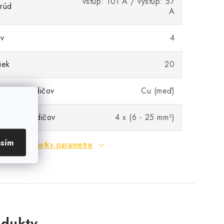
vstup: 101 A / výstup: 57
rúd
A
ov
4
iek
20
ateriál vodičov
Cu (meď)
tupných vodičov
4 x (6 - 25 mm²)
asím
Všetky parametre
dukty