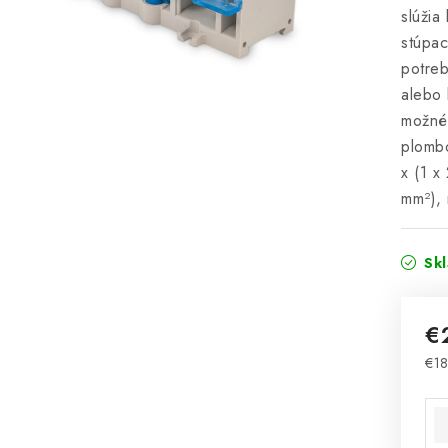
slúžia
stúpac
potreb
alebo 
možné 
plombo
x (1 x
mm²),
Sk
€
€18
Jed