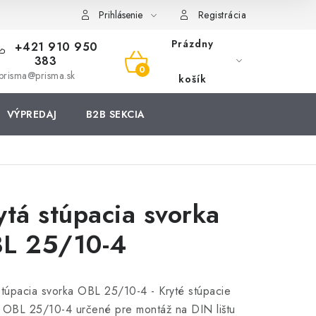
Prihlásenie
Registrácia
Prázdny
+421 910 950
383
NÁKUPNÝ
prisma@prisma.sk
košík
KOŠÍK
VÝPREDAJ
B2B SEKCIA
ytá stúpacia svorka
L 25/10-4
stúpacia svorka OBL 25/10-4 - Kryté stúpacie
 OBL 25/10-4 určené pre montáž na DIN lištu