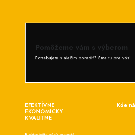
Pomôžeme vám s výberom
Potrebujete s niečím poradiť? Sme tu pre vás!
Z
á
EFEKTÍVNE
Kde ná
p
EKONOMICKY
KVALITNE
ä
t
Elektroinštalačný materiál