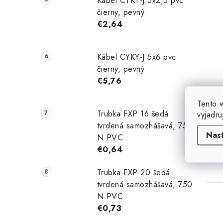
Kábel CYKY-J 5x2,5 pvc
čierny, pevný
€2,64
Kábel CYKY-J 5x6 pvc
čierny, pevný
€5,76
Tento 
Trubka FXP 16 šedá
vyjadru
tvrdená samozhášavá, 750
Nas
N PVC
€0,64
Trubka FXP 20 šedá
tvrdená samozhášavá, 750
N PVC
€0,73