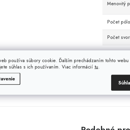
Menovitý p
Počet pól
Počet svor
Povolený m
web používa súbory cookie. Ďalším prechádzaním tohto webu
jete súhlas s ich používaním. Viac informácií
tu
.
Prierez vs
tavenie
Súhl
Podobné pro