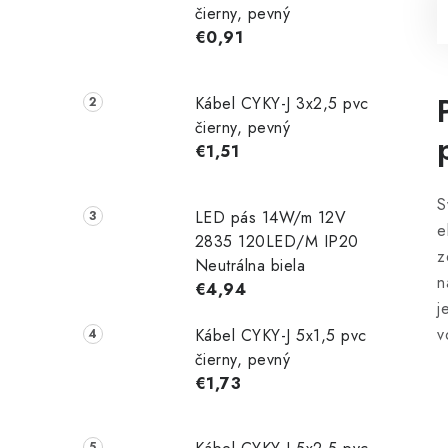
čierny, pevný
€0,91
Kábel CYKY-J 3x2,5 pvc
čierny, pevný
€1,51
S
LED pás 14W/m 12V
e
2835 120LED/M IP20
z
Neutrálna biela
n
€4,94
j
v
Kábel CYKY-J 5x1,5 pvc
čierny, pevný
€1,73