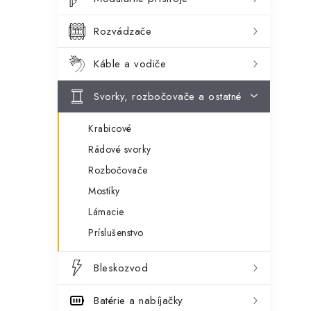
ý
ó
p
r
Rozvádzače
a
i
Káble a vodiče
e
n
Svorky, rozbočovače a ostatné
e
l
Krabicové
Rádové svorky
Rozbočovače
Mostíky
Lámacie
Príslušenstvo
Bleskozvod
Batérie a nabíjačky