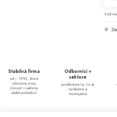
Kód tov
Tla
Stabilná firma
Odborníci v
sektore
od r. 1992, ktorá
vykonáva svoju
predávame to, čo aj
činnosť v sektore
vyrábame a
elektroinštalácií
montujeme