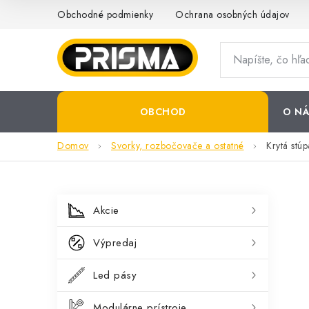
Prejsť
Obchodné podmienky
Ochrana osobných údajov
na
obsah
OBCHOD
O NÁ
Domov
Svorky, rozbočovače a ostatné
Krytá stú
B
K
Preskočiť
Akcie
kategórie
a
o
Výpredaj
t
č
e
Led pásy
n
g
Modulárne prístroje