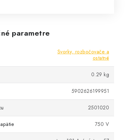
né parametre
Svorky, rozbočovače a
ostatné
0.29 kg
5902626199951
cu
2501020
apätie
750 V