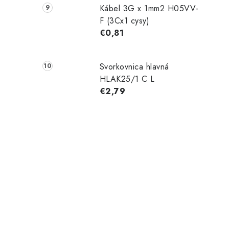
Kábel 3G x 1mm2 H05VV-
F (3Cx1 cysy)
€0,81
Svorkovnica hlavná
HLAK25/1 C L
€2,79