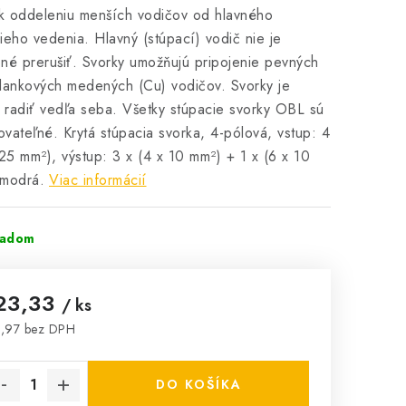
 k oddeleniu menších vodičov od hlavného
ieho vedenia. Hlavný (stúpací) vodič nie je
né prerušiť. Svorky umožňujú pripojenie pevných
lankových medených (Cu) vodičov. Svorky je
radiť vedľa seba. Všetky stúpacie svorky OBL sú
vateľné. Krytá stúpacia svorka, 4-pólová, vstup: 4
 25 mm²), výstup: 3 x (4 x 10 mm²) + 1 x (6 x 10
 modrá.
Viac informácií
ladom
23,33
/ ks
,97 bez DPH
notková cena:
DO KOŠÍKA