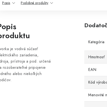
Popis
Podobné produkty
Popis
Dodatoč
produktu
Kategória
vorka je vodivá súčasť
lektrického zariadenia,
Hmotnosť
droja, prístroja a pod. určená
a rozoberateľné pripojenie
EAN
edného alebo niekoľkých
odičov.
Kód výrob
Menovité n