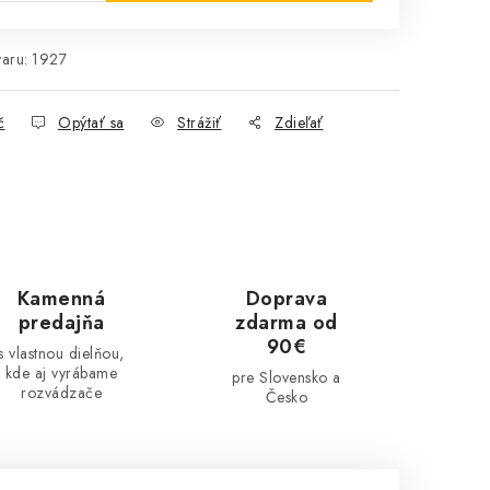
aru:
1927
č
Opýtať sa
Strážiť
Zdieľať
Kamenná
Doprava
predajňa
zdarma od
90€
s vlastnou dielňou,
kde aj vyrábame
pre Slovensko a
rozvádzače
Česko