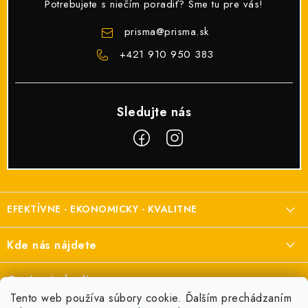
Potrebujete s niečím poradiť? Sme tu pre vás!
prisma
@
prisma.sk
+421 910 950 383
Z
á
EFEKTÍVNE - EKONOMICKY - KVALITNE
p
ä
Elektroinštalačný materiál
Kde nás nájdete
t
a elektroinštalácie
i
Prisma Elektro s.r.o.
Otváracie hodiny
e
Šenkvická cesta 2166/1, Pezinok
Tento web používa súbory cookie. Ďalším prechádzaním
Pondelok:
7:00 - 16:00