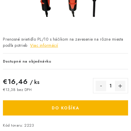
BATÉRIE A NABÍJAČKY
ELEKTRICKÉ VYKUROVANIE A VENTILÁCIA
NÁRADIE A KOTVIACI MATERIÁL
Prenosné svietidlo PL/10 s háčikom na zavesenie na rôzne miesta
podľa potrieb
Viac informácií
SVIETIDLÁ A SVETELNÉ ZDROJE
ÚLOŽNÝ MATERIÁL
Dostupné na objednávku
ZÁSUVKY A VYPÍNAČE
€16,46
/ ks
€13,38 bez DPH
DOMÁCNOSŤ
Jednotková cena:
ELEKTROMEROVÉ ROZVÁDZAČE
DO KOŠÍKA
OBCHOD
Kód tovaru:
2223