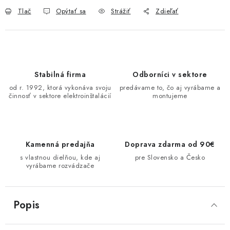
O NÁS
Tlač
Opýtať sa
Strážiť
Zdieľať
ČINNOSTI
REFERENCIE
Stabilná firma
Odborníci v sektore
od r. 1992, ktorá vykonáva svoju
predávame to, čo aj vyrábame a
KARIÉRA
činnosť v sektore elektroinštalácií
montujeme
VÝPREDAJ
B2B SEKCIA
Kamenná predajňa
Doprava zdarma od 90€
s vlastnou dielňou, kde aj
pre Slovensko a Česko
vyrábame rozvádzače
Obchodné podmienky
Ochrana osobných údajov
Reklamačný poriadok
Kontakt
Popis