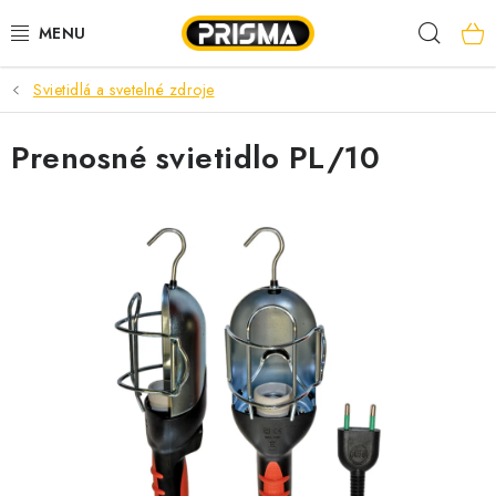
Prejsť
Hľad
na
obsah
Svietidlá a svetelné zdroje
AKCIE
Prenosné svietidlo PL/10
LED PÁSY
MODULÁRNE PRÍSTROJE
ROZVÁDZAČE
KÁBLE A VODIČE
SVORKY, ROZBOČOVAČE A OSTATNÉ
BLESKOZVOD