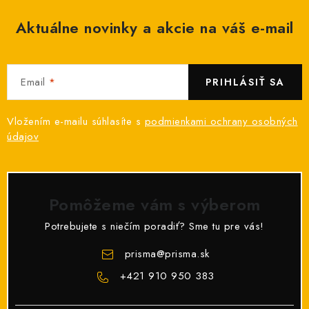
Aktuálne novinky a akcie na váš e-mail
Email
PRIHLÁSIŤ SA
Vložením e-mailu súhlasíte s
podmienkami ochrany osobných
údajov
Pomôžeme vám s výberom
Potrebujete s niečím poradiť? Sme tu pre vás!
prisma
@
prisma.sk
+421 910 950 383