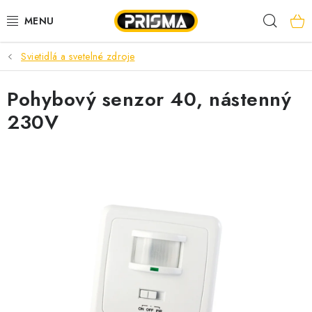
Prejsť
Hľad
na
obsah
Svietidlá a svetelné zdroje
AKCIE
Pohybový senzor 40, nástenný
LED PÁSY
230V
MODULÁRNE PRÍSTROJE
ROZVÁDZAČE
KÁBLE A VODIČE
SVORKY, ROZBOČOVAČE A OSTATNÉ
BLESKOZVOD