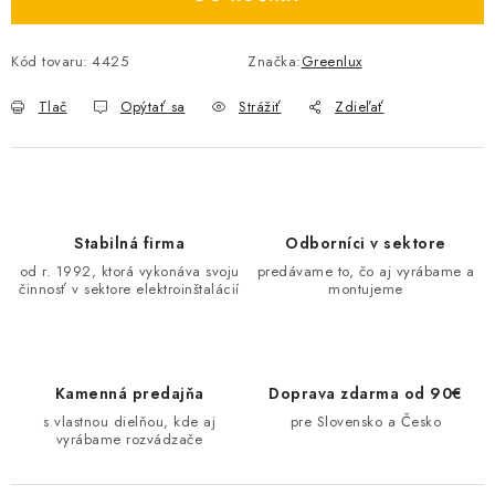
O NÁS
Kód tovaru:
4425
Značka:
Greenlux
ČINNOSTI
Tlač
Opýtať sa
Strážiť
Zdieľať
REFERENCIE
KARIÉRA
Stabilná firma
Odborníci v sektore
VÝPREDAJ
od r. 1992, ktorá vykonáva svoju
predávame to, čo aj vyrábame a
činnosť v sektore elektroinštalácií
montujeme
B2B SEKCIA
Obchodné podmienky
Ochrana osobných údajov
Kamenná predajňa
Doprava zdarma od 90€
Reklamačný poriadok
Kontakt
s vlastnou dielňou, kde aj
pre Slovensko a Česko
vyrábame rozvádzače