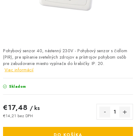
BATÉRIE A NABÍJAČKY
ELEKTRICKÉ VYKUROVANIE A VENTILÁCIA
NÁRADIE A KOTVIACI MATERIÁL
SVIETIDLÁ A SVETELNÉ ZDROJE
Pohybový senzor 40, nástenný 230V - Pohybový senzor s čidlom
(PIR), pre spínanie svetelných zdrojov a prístrojov pohybom osôb
pre zabudovanie miesto vypínača do krabičky. IP: 20.
ÚLOŽNÝ MATERIÁL
Viac informácií
ZÁSUVKY A VYPÍNAČE
Skladom
DOMÁCNOSŤ
€17,48
/ ks
ELEKTROMEROVÉ ROZVÁDZAČE
€14,21 bez DPH
Jednotková cena:
OBCHOD
DO KOŠÍKA