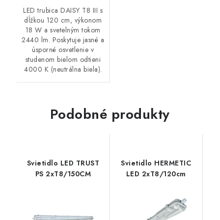
LED trubica DAISY T8 III s
dĺžkou 120 cm, výkonom
18 W a svetelným tokom
2440 lm. Poskytuje jasné a
úsporné osvetlenie v
studenom bielom odtieni
4000 K (neutrálna biela).
Podobné produkty
Svietidlo LED TRUST
Svietidlo HERMETIC
PS 2xT8/150CM
LED 2xT8/120cm