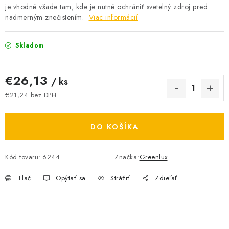
je vhodné všade tam, kde je nutné ochrániť svetelný zdroj pred
O NÁS
nadmerným znečistením.
Viac informácií
ČINNOSTI
Skladom
REFERENCIE
€26,13
/ ks
KARIÉRA
€21,24 bez DPH
Jednotková cena:
VÝPREDAJ
DO KOŠÍKA
B2B SEKCIA
Kód tovaru:
6244
Značka:
Greenlux
Obchodné podmienky
Ochrana osobných údajov
Tlač
Opýtať sa
Strážiť
Zdieľať
Reklamačný poriadok
Kontakt