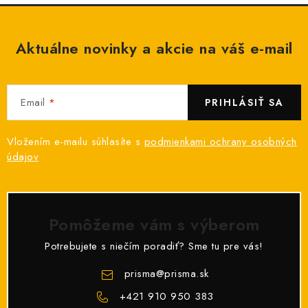
Aktuálne novinky a akcie na váš e-mail
Email
PRIHLÁSIŤ SA
Vložením e-mailu súhlasíte s
podmienkami ochrany osobných
údajov
Pomôžeme vám s výberom
Potrebujete s niečím poradiť? Sme tu pre vás!
prisma
@
prisma.sk
+421 910 950 383