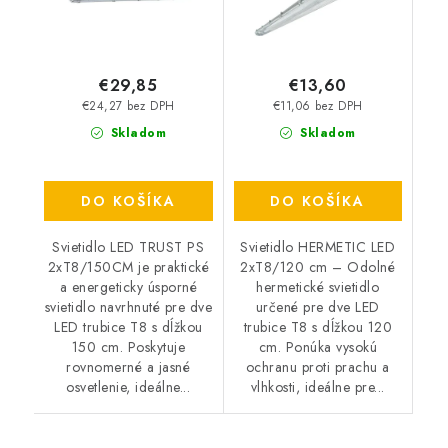
€29,85
€13,60
€24,27 bez DPH
€11,06 bez DPH
Skladom
Skladom
DO KOŠÍKA
DO KOŠÍKA
Svietidlo LED TRUST PS
Svietidlo HERMETIC LED
2xT8/150CM je praktické
2xT8/120 cm – Odolné
a energeticky úsporné
hermetické svietidlo
svietidlo navrhnuté pre dve
určené pre dve LED
LED trubice T8 s dĺžkou
trubice T8 s dĺžkou 120
150 cm. Poskytuje
cm. Ponúka vysokú
rovnomerné a jasné
ochranu proti prachu a
osvetlenie, ideálne...
vlhkosti, ideálne pre...