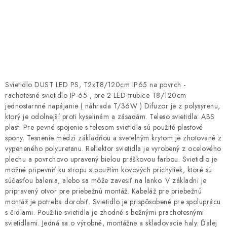
BATÉRIE A NABÍJAČKY
ELEKTRICKÉ VYKUROVANIE A VENTILÁCIA
NÁRADIE A KOTVIACI MATERIÁL
SVIETIDLÁ A SVETELNÉ ZDROJE
Svietidlo DUST LED PS, T2xT8/120cm IP65 na povrch -
rachotesné svietidlo IP-65 , pre 2 LED trubice T8/120cm
jednostarnné napájanie ( náhrada T/36W ) Difuzor je z polysyrenu,
ÚLOŽNÝ MATERIÁL
ktorý je odolnejší proti kyselinám a zásadám. Teleso svietidla: ABS
plast. Pre pevné spojenie s telesom svietidla sú použité plastové
ZÁSUVKY A VYPÍNAČE
spony. Tesnenie medzi základňou a svetelným krytom je zhotované z
vypeneného polyuretanu. Reflektor svietidla je vyrobený z ocelového
DOMÁCNOSŤ
plechu a povrchovo upravený bielou práškovou farbou. Svietidlo je
možné pripevniť ku stropu s použtím kovových príchytiek, ktoré sú
súčasťou balenia, alebo sa môže zavesiť na lanko. V základni je
ELEKTROMEROVÉ ROZVÁDZAČE
pripravený otvor pre priebežnú montáž. Kabeláž pre priebežnú
montáž je potreba dorobiť. Svietidlo je prispôsobené pre spoluprácu
OBCHOD
s čidlami. Použitie svietidla je zhodné s bežnými prachotesnými
svietidlami. Jedná sa o výrobné, montážne a skladovacie haly. Ďalej