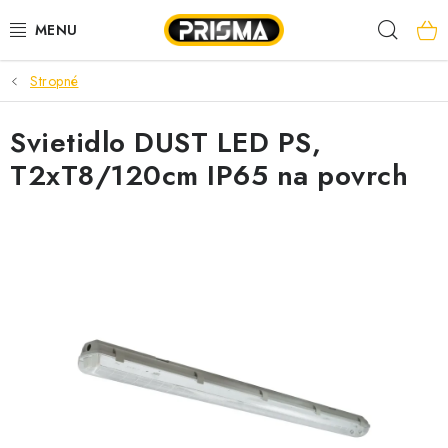
Prejsť
Hľad
na
obsah
Stropné
AKCIE
Svietidlo DUST LED PS,
LED PÁSY
T2xT8/120cm IP65 na povrch
MODULÁRNE PRÍSTROJE
ROZVÁDZAČE
KÁBLE A VODIČE
SVORKY, ROZBOČOVAČE A OSTATNÉ
BLESKOZVOD